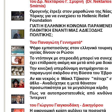
του Δρ
.
Νεκτάριου
Γ
.
Σμυρνή
(Dr. Nektarios
Smirnis)
Ομογενής έτρεξε στον μαραθώνιο της Νέας
Υόρκης για να ενισχύσει το Hellenic Relief
Foundation
ΓΙΑΤΙ Η ΕΛΛΗΝΙΚΗ ΚΟΙΝΩΝΙΑ ΠΑΡΑΜΕΝΕΙ
ΠΑΘΗΤΙΚΗ ΕΝΑΝΤΙ ΜΙΑΣ ΑΔΙΕΞΟΔΗΣ
ΠΟΛΙΤΙΚΗΣ;
Του Παναγιώτη Γεννηματά*
Ψήφο εμπιστοσύνης στον ελληνικό τουρισ
υγείας δίνουν οι Ρώσοι
Το ντόπινγκ με στεροειδή μπορεί να συνεχί
έχει επίδραση ακόμη και μετά από μια δεκα
Την κινεζική υπερδύναμη αντιμάχονται οι
παραγωγοί σκόρδου στη Βύσσα του Έβρο
Αν και νεκρός ο Μάικλ Τζάκσον "πέτυχε" 
άθλο - Αναδείχτηκε η μετά θάνατον
προσωπικότητα με τα μεγαλύτερα κέρδη
Πως να αυτοπροστατευθείς από κινδύν
Ίντερνετ
του Γιώργου Γιαγκουδάκη -
Δικηγόρου
Η οικονομική κρίση αυξάνει τα ποσοστά