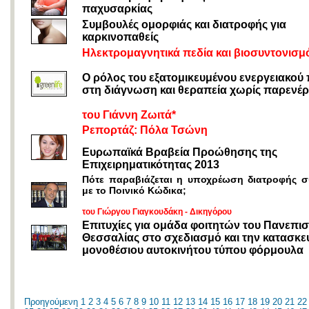
παχυσαρκίας
Συμβουλές ομορφιάς και διατροφής για
καρκινοπαθείς
Ηλεκτρομαγνητικά πεδία και βιοσυντονισμ
Ο ρόλος του εξατομικευμένου ενεργειακού
στη διάγνωση και θεραπεία χωρίς παρενέρ
του Γιάννη Ζωιτά*
Ρεπορτάζ: Πόλα Τσώνη
Ευρωπαϊκά Βραβεία Προώθησης της
Επιχειρηματικότητας 2013
Πότε παραβιάζεται η υποχρέωση διατροφής 
με το Ποινικό Κώδικα;
του Γιώργου Γιαγκουδάκη - Δικηγόρου
Επιτυχίες για ομάδα φοιτητών του Πανεπι
Θεσσαλίας στο σχεδιασμό και την κατασκε
μονοθέσιου αυτοκινήτου τύπου φόρμουλα
Προηγούμενη
1
2
3
4
5
6
7
8
9
10
11
12
13
14
15
16
17
18
19
20
21
22