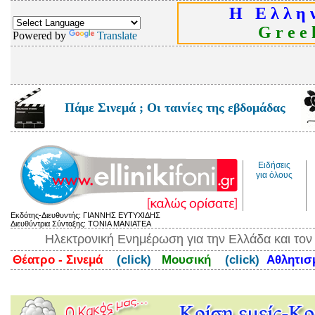
Η Ε λ λ η ν
G r e e k
Powered by
Translate
Πάμε Σινεμά ; Οι ταινίες της εβδομάδας
Ειδήσεις
για όλους
Εκδότης-Διευθυντής: ΓΙΑΝΝΗΣ ΕΥΤΥΧΙΔΗΣ
Διευθύντρια Σύνταξης: ΤΟΝΙΑ ΜΑΝΙΑΤΕΑ
Ηλεκτρονική Ενημέρωση για την Ελλάδα και το
Θέατρο - Σινεμά
(click)
Μουσική
(click)
Αθλητι