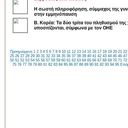
H σωστή πληροφόρηση, σύμμαχος της γυν
στην εμμηνόπαυση
Β. Κορέα: Τα δύο τρίτα του πληθυσμού της
υποσιτίζονται, σύμφωνα με τον ΟΗΕ
Προηγούμενη
1
2
3
4
5
6
7
8
9
10
11
12
13
14
15
16
17
18
19
20
21
22
25
26
27
28
29
30
31
32
33
34
35
36
37
38
39
40
41
42
43
44
45
46
47
50
51
52
53
54
55
56
57
58
59
60
61
62
63
64
65
66
67
68
69
70
71
72
75
76
77
78
79
80
81
82
83
84
85
86
87
88
89
90
91
92
93
94
95
Επό