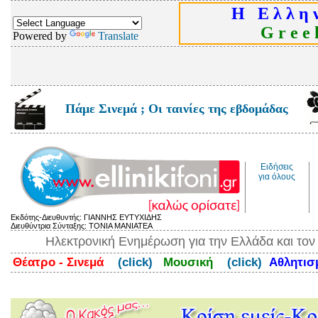
Η Ε λ λ η ν
G r e e k
Powered by
Translate
Πάμε Σινεμά ; Οι ταινίες της εβδομάδας
Ειδήσεις
για όλους
Εκδότης-Διευθυντής: ΓΙΑΝΝΗΣ ΕΥΤΥΧΙΔΗΣ
Διευθύντρια Σύνταξης: ΤΟΝΙΑ ΜΑΝΙΑΤΕΑ
Ηλεκτρονική Ενημέρωση για την Ελλάδα και το
Θέατρο - Σινεμά
(click)
Μουσική
(click)
Αθλητι