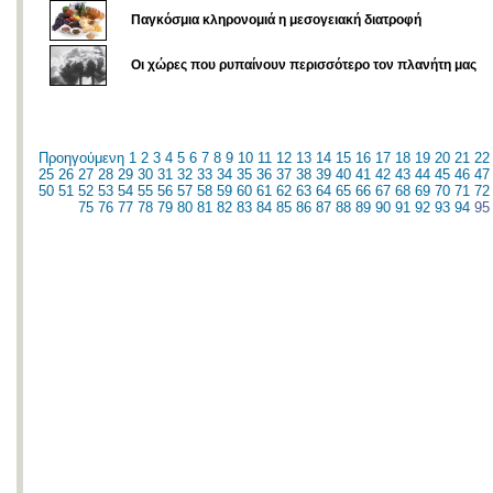
Παγκόσμια κληρονομιά η μεσογειακή διατροφή
Οι χώρες που ρυπαίνουν περισσότερο τον πλανήτη μας
Προηγούμενη
1
2
3
4
5
6
7
8
9
10
11
12
13
14
15
16
17
18
19
20
21
22
25
26
27
28
29
30
31
32
33
34
35
36
37
38
39
40
41
42
43
44
45
46
47
50
51
52
53
54
55
56
57
58
59
60
61
62
63
64
65
66
67
68
69
70
71
72
75
76
77
78
79
80
81
82
83
84
85
86
87
88
89
90
91
92
93
94
95