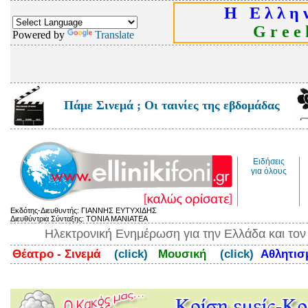
Η Ε λ λ η ν
G r e e k
Powered by
Translate
Πάμε Σινεμά ; Οι ταινίες της εβδομάδας
Ειδήσεις
για όλους
Εκδότης-Διευθυντής: ΓΙΑΝΝΗΣ ΕΥΤΥΧΙΔΗΣ
Διευθύντρια Σύνταξης: ΤΟΝΙΑ ΜΑΝΙΑΤΕΑ
Ηλεκτρονική Ενημέρωση για την Ελλάδα και το
Θέατρο - Σινεμά
(click)
Μουσική
(click)
Αθλητι