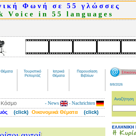
 ι κ ή Φ ω ν ή σ ε 5 5 γ λ ώ σ σ ε ς
 V o i c e i n 5 5 l a n g u a g e s
Θέματα
Τουριστικό
Ιατρικά
Παρουσίαση
Ρεπορτάζ
Θέματα
Βιβλίων
8/8/2026
ν Κόσμο
- News
- Nachrichten
σμός
(click)
Οικονομικά Θέματα
(click)