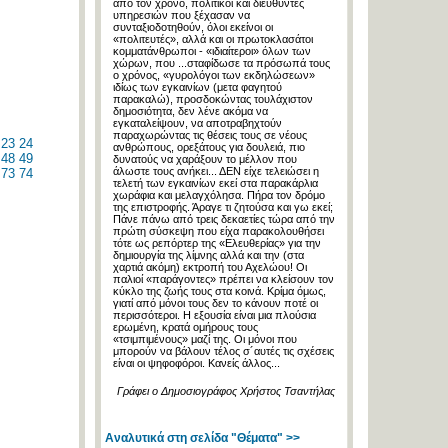
από τον χρόνο, πολιτικοί και διευθυντές
υπηρεσιών που ξέχασαν να
συνταξιοδοτηθούν, όλοι εκείνοι οι
«πολιτευτές», αλλά και οι πρωτοκλασάτοι
κομματάνθρωποι - «ιδιαίτεροι» όλων των
χώρων, που ...σταφίδωσε τα πρόσωπά τους
ο χρόνος, «γυρολόγοι των εκδηλώσεων»
ιδίως των εγκαινίων (μετα φαγητού
παρακαλώ), προσδοκώντας τουλάχιστον
δημοσιότητα, δεν λένε ακόμα να
εγκαταλείψουν, να αποτραβηχτούν
παραχωρώντας τις θέσεις τους σε νέους
23
24
ανθρώπους, ορεξάτους για δουλειά, πιο
48
49
δυνατούς να χαράξουν το μέλλον που
άλωστε τους ανήκει... ΔΕΝ είχε τελειώσει η
73
74
τελετή των εγκαινίων εκεί στα παρακάρλια
χωράφια και μελαγχόλησα. Πήρα τον δρόμο
της επιστροφής. Άραγε τι ζητούσα και γω εκεί;
Πάνε πάνω από τρεις δεκαετίες τώρα από την
πρώτη σύσκεψη που είχα παρακολουθήσει
τότε ως ρεπόρτερ της «Ελευθερίας» για την
δημιουργία της λίμνης αλλά και την (στα
χαρτιά ακόμη) εκτροπή του Αχελώου! Οι
παλιοί «παράγοντες» πρέπει να κλείσουν τον
κύκλο της ζωής τους στα κοινά. Κρίμα όμως,
γιατί από μόνοι τους δεν το κάνουν ποτέ οι
περισσότεροι. Η εξουσία είναι μια πλούσια
ερωμένη, κρατά ομήρους τους
«τσιμπιμένους» μαζί της. Οι μόνοι που
μπορούν να βάλουν τέλος σ´αυτές τις σχέσεις
είναι οι ψηφοφόροι. Κανείς άλλος...
Γράφει ο Δημοσιογράφος Χρήστος Τσαντήλας
Αναλυτικά στη σελίδα "Θέματα" >>