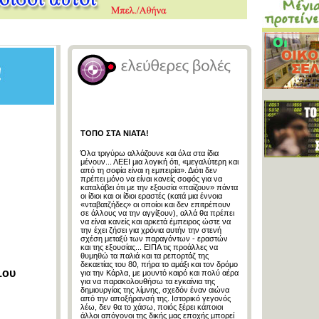
ΤΟΠΟ ΣΤΑ ΝΙΑΤΑ!
Όλα τριγύρω αλλάζουνε και όλα στα ίδια
μένουν... ΛΕΕΙ μια λογική ότι, «μεγαλύτερη και
από τη σοφία είναι η εμπειρία». Διότι δεν
πρέπει μόνο να είναι κανείς σοφός για να
καταλάβει ότι με την εξουσία «παίζουν» πάντα
οι ίδιοι και οι ίδιοι εραστές (κατά μια έννοια
«νταβατζήδες» οι οποίοι και δεν επιτρέπουν
σε άλλους να την αγγίξουν), αλλά θα πρέπει
να είναι κανείς και αρκετά έμπειρος ώστε να
την έχει ζήσει για χρόνια αυτήν την στενή
σχέση μεταξύ των παραγόντων - εραστών
και της εξουσίας... ΕΙΠΑ τις προάλλες να
θυμηθώ τα παλιά και τα ρεπορτάζ της
δεκαετίας του 80, πήρα το αμάξι και τον δρόμο
1ου
για την Κάρλα, με μουντό καιρό και πολύ αέρα
για να παρακολουθήσω τα εγκαίνια της
δημιουργίας της λίμνης, σχεδόν έναν αιώνα
από την αποξήρανσή της. Ιστορικό γεγονός
λέω, δεν θα το χάσω, ποιός ξέρει κάποιοι
άλλοι απόγονοι της δικής μας εποχής μπορεί