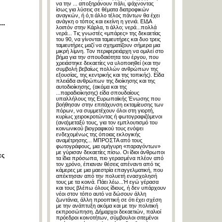
να την ... αποξηράνουν πάλι, ψάχνοντας
ίσως για λύσεις σε θέματα διατροφικών
αναγκών, ή ό,τι άλλο τέλος πάντων θα έχει
..
ανάγκη ο τόπος και εκείνη η γενιά. ΕΙΔΑ
λοιπόν στην Κάρλα, τι άλλο; νερά...πολλά
νερά... Τις γνωστές «μπάρες» της δεκαετίας
του 90, να γίνονται ταμιευτήρες και δυο τρεις
ταμιευτήρες μαζί να σχηματίζουν σήμερα μια
μικρή λίμνη. Τον περιφερειάρχη να ομιλεί στο
βήμα για την σπουδαιότητα του έργου, που
χρειάστηκε δεκαετίες να υλοποιηθεί (και την
συμβολή βεβαίως πολλών ανθρώπων της
εξουσίας, της κεντρικής και της τοπικής). Είδα
πλειάδα ανθρώπων της διοίκησης και της
αυτοδιοίκησης, (ακόμα και της
...παραδιοίκησης) είδα σπουδαίους
υπαλλήλους της Ευρωπαϊκής Ένωσης που
βοήθησαν στην επιτάχυνση εκταμίευσης των
πόρων, να συμμετέχουν όλοι στη γιορτή,
κυρίως χειροκροτώντας ή φωτογραφιζόμενοι
(ανα)μεταξύ τους, για τον εμπλουτισμό του
κοινωνικού βιογραφικού τους ενόψει
ενδεχομένως της όποιας εκλογικής
αναμέτρησης... ΜΠΡΟΣΤΑ από τους
φωτογράφους, μια ομήγυρη «παραγόντων»
με γύρισαν δεκαετίες πίσω. Οι ίδιοι άνθρωποι
ες
τα ίδια πρόσωπα, πιο γερασμένα πλέον από
τον χρόνο, έπιαναν θέσεις απέναντι από τις
κάμερες με μια μαεστρία επαγγελματική, που
απέκτησαν από την πολυετή ενασχολησή
τους με τα κοινά. Πάει λέω...Ή εγώ γέρασα
και τους βλέπω όλους ίδιους, ή δεν υπάρχουν
νέοι στον τόπο αυτό να δώσουν άλλη
ζωντάνια, άλλη προοπτική σε ότι έχει σχέση
με την ανάπτυξη ακόμα και με την πολιτική
εκπροσώπηση. Δήμαρχοι δεκαετιών, παλιοί
πρόεδροι κοινοτήτων, σύμβουλοι σιτεμένοι