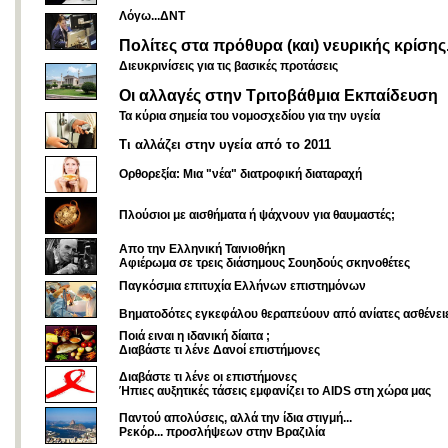
Λόγω...ΔΝΤ
Πολίτες στα πρόθυρα (και) νευρικής κρίσης.
Διευκρινίσεις για τις βασικές προτάσεις
Oι αλλαγές στην Τριτοβάθμια Εκπαίδευση
Τα κύρια σημεία του νομοσχεδίου για την υγεία
Τι αλλάζει στην υγεία από το 2011
Ορθορεξία: Μια "νέα" διατροφική διαταραχή
Πλούσιοι με αισθήματα ή ψάχνουν για θαυμαστές;
Απο την Ελληνική Ταινιοθήκη
Αφιέρωμα σε τρεις διάσημους Σουηδούς σκηνοθέτες
Παγκόσμια επιτυχία Ελλήνων επιστημόνων
Βηματοδότες εγκεφάλου θεραπεύουν από ανίατες ασθένει
Ποιά ειναι η ιδανική δίαιτα ;
Διαβάστε τι λένε Δανοί επιστήμονες
Διαβάστε τι λένε οι επιστήμονες
Ήπιες αυξητικές τάσεις εμφανίζει το AIDS στη χώρα μας
Παντού απολύσεις, αλλά την ίδια στιγμή...
Ρεκόρ... προσλήψεων στην Βραζιλία