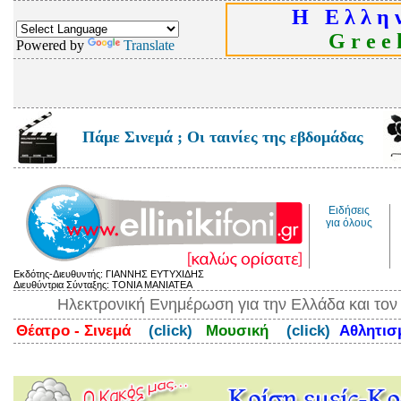
Η Ε λ λ η ν
G r e e k
Powered by
Translate
Πάμε Σινεμά ; Οι ταινίες της εβδομάδας
Ειδήσεις
για όλους
Εκδότης-Διευθυντής: ΓΙΑΝΝΗΣ ΕΥΤΥΧΙΔΗΣ
Διευθύντρια Σύνταξης: ΤΟΝΙΑ ΜΑΝΙΑΤΕΑ
Ηλεκτρονική Ενημέρωση για την Ελλάδα και το
Θέατρο - Σινεμά
(click)
Μουσική
(click)
Αθλητι