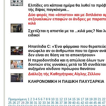
Eλπίδες οτι κάποια ημέρα θα λυθεί το πρό
τής δίψας παγκόσμια...
Δύο φορές πιο «άπιστοι» και με διπλάσιο α
σεξουαλικών επαφών οι άνδρες με παραπα
κιλά
Σχετίζεται η απιστία με τα ...κιλά μας? Ναι λ
ειδικοί
Hπατίτιδα C: «Ένα φάρμακο που θεραπεύει
ανώφελο αν οι άνθρωποι που το έχουν αν
δεν είναι σε θέση να το αποκτήσουν»
Η περιοδοντίτιδα και η απώλεια όλων των
δοντιών στις γυναίκες μετά τα 55 συνδέεται
αυξημένο κίνδυνο πρόωρου θανάτου
Διάλεξη τής Καθηγήτριας Αίγλης Ζέλλου
ΚΛΗΡΟΝΟΜΙΚΗ Η ΠΑΙΔΙΚΗ ΠΑΧΥΣΑΡΚΙΑ
Προηγούμενη
1
2
3
4
5
6
7
8
9
10
11
12
13
14
15
16
17
18
19
20
21
22
25
26
27
28
29
30
31
32
33
34
35
36
37
38
39
40
41
42
43
44
45
46
47