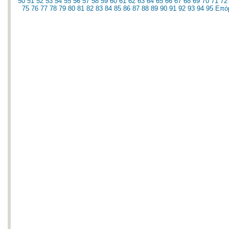
50
51
52
53
54
55
56
57
58
59
60
61
62
63
64
65
66
67
68
69
70
71
72
75
76
77
78
79
80
81
82
83
84
85
86
87
88
89
90
91
92
93
94
95
Επό