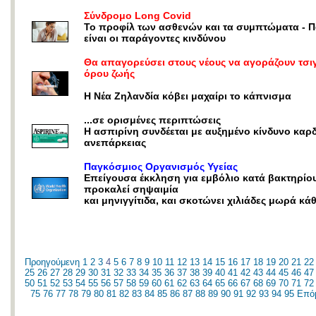
Σύνδρομο Long Covid
Το προφίλ των ασθενών και τα συμπτώματα - Π
είναι οι παράγοντες κινδύνου
Θα απαγορεύσει στους νέους να αγοράζουν τσι
όρου ζωής
Η Νέα Ζηλανδία κόβει μαχαίρι το κάπνισμα
...σε ορισμένες περιπτώσεις
Η ασπιρίνη συνδέεται με αυξημένο κίνδυνο καρ
ανεπάρκειας
Παγκόσμιος Οργανισμός Υγείας
Επείγουσα έκκληση για εμβόλιο κατά βακτηρίο
προκαλεί σηψαιμία
και μηνιγγίτιδα, και σκοτώνει χιλιάδες μωρά κά
Προηγούμενη
1
2
3
4
5
6
7
8
9
10
11
12
13
14
15
16
17
18
19
20
21
22
25
26
27
28
29
30
31
32
33
34
35
36
37
38
39
40
41
42
43
44
45
46
47
50
51
52
53
54
55
56
57
58
59
60
61
62
63
64
65
66
67
68
69
70
71
72
75
76
77
78
79
80
81
82
83
84
85
86
87
88
89
90
91
92
93
94
95
Επό