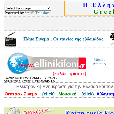
Η Ε λ λ η ν
G r e e k
Powered by
Translate
Πάμε Σινεμά ; Οι ταινίες της εβδομάδας
Ειδήσεις
για όλους
Εκδότης-Διευθυντής: ΓΙΑΝΝΗΣ ΕΥΤΥΧΙΔΗΣ
Διευθύντρια Σύνταξης: ΤΟΝΙΑ ΜΑΝΙΑΤΕΑ
Ηλεκτρονική Ενημέρωση για την Ελλάδα και το
Θέατρο - Σινεμά
(click)
Μουσική
(click)
Αθλητι