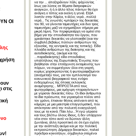
να την ... αποξηράνουν πάλι, ψάχνοντας
ίσως για λύσεις σε θέματα διατροφικών
α
αναγκών, ή ό,τι άλλο τέλος πάντων θα έχει
ανάγκη ο τόπος και εκείνη η γενιά. ΕΙΔΑ
λοιπόν στην Κάρλα, τι άλλο; νερά...πολλά
νερά... Τις γνωστές «μπάρες» της δεκαετίας
ΥΝ ΟΙ
του 90, να γίνονται ταμιευτήρες και δυο τρεις
ταμιευτήρες μαζί να σχηματίζουν σήμερα μια
μικρή λίμνη. Τον περιφερειάρχη να ομιλεί στο
βήμα για την σπουδαιότητα του έργου, που
χρειάστηκε δεκαετίες να υλοποιηθεί (και την
συμβολή βεβαίως πολλών ανθρώπων της
εξουσίας, της κεντρικής και της τοπικής). Είδα
ίλης
πλειάδα ανθρώπων της διοίκησης και της
αυτοδιοίκησης, (ακόμα και της
...παραδιοίκησης) είδα σπουδαίους
 χρήση
υπαλλήλους της Ευρωπαϊκής Ένωσης που
βοήθησαν στην επιτάχυνση εκταμίευσης των
πόρων, να συμμετέχουν όλοι στη γιορτή,
κυρίως χειροκροτώντας ή φωτογραφιζόμενοι
(ανα)μεταξύ τους, για τον εμπλουτισμό του
κοινωνικού βιογραφικού τους ενόψει
νουν
ενδεχομένως της όποιας εκλογικής
αναμέτρησης... ΜΠΡΟΣΤΑ από τους
ι στις
φωτογράφους, μια ομήγυρη «παραγόντων»
με γύρισαν δεκαετίες πίσω. Οι ίδιοι άνθρωποι
τα ίδια πρόσωπα, πιο γερασμένα πλέον από
τική
τον χρόνο, έπιαναν θέσεις απέναντι από τις
κάμερες με μια μαεστρία επαγγελματική, που
απέκτησαν από την πολυετή ενασχολησή
τους με τα κοινά. Πάει λέω...Ή εγώ γέρασα
και τους βλέπω όλους ίδιους, ή δεν υπάρχουν
όνο
νέοι στον τόπο αυτό να δώσουν άλλη
ζωντάνια, άλλη προοπτική σε ότι έχει σχέση
με την ανάπτυξη ακόμα και με την πολιτική
εκπροσώπηση. Δήμαρχοι δεκαετιών, παλιοί
ων!
πρόεδροι κοινοτήτων, σύμβουλοι σιτεμένοι