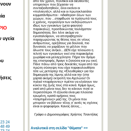
από τον χρόνο, πολιτικοί και διευθυντές
άνουν
υπηρεσιών που ξέχασαν να
συνταξιοδοτηθούν, όλοι εκείνοι οι
«πολιτευτές», αλλά και οι πρωτοκλασάτοι
κομματάνθρωποι - «ιδιαίτεροι» όλων των
μία
χώρων, που ...σταφίδωσε τα πρόσωπά τους
ο χρόνος, «γυρολόγοι των εκδηλώσεων»
ιδίως των εγκαινίων (μετα φαγητού
ΡΙΟ
παρακαλώ), προσδοκώντας τουλάχιστον
δημοσιότητα, δεν λένε ακόμα να
εγκαταλείψουν, να αποτραβηχτούν
 υγεία
παραχωρώντας τις θέσεις τους σε νέους
ανθρώπους, ορεξάτους για δουλειά, πιο
ό
δυνατούς να χαράξουν το μέλλον που
άλωστε τους ανήκει... ΔΕΝ είχε τελειώσει η
τελετή των εγκαινίων εκεί στα παρακάρλια
χωράφια και μελαγχόλησα. Πήρα τον δρόμο
ου
της επιστροφής. Άραγε τι ζητούσα και γω εκεί;
Πάνε πάνω από τρεις δεκαετίες τώρα από την
πρώτη σύσκεψη που είχα παρακολουθήσει
τότε ως ρεπόρτερ της «Ελευθερίας» για την
δημιουργία της λίμνης αλλά και την (στα
ήσεις
χαρτιά ακόμη) εκτροπή του Αχελώου! Οι
παλιοί «παράγοντες» πρέπει να κλείσουν τον
κύκλο της ζωής τους στα κοινά. Κρίμα όμως,
γιατί από μόνοι τους δεν το κάνουν ποτέ οι
περισσότεροι. Η εξουσία είναι μια πλούσια
ερωμένη, κρατά ομήρους τους
«τσιμπιμένους» μαζί της. Οι μόνοι που
μπορούν να βάλουν τέλος σ´αυτές τις σχέσεις
είναι οι ψηφοφόροι. Κανείς άλλος...
Γράφει ο Δημοσιογράφος Χρήστος Τσαντήλας
23
24
48
49
Αναλυτικά στη σελίδα "Θέματα" >>
73
74