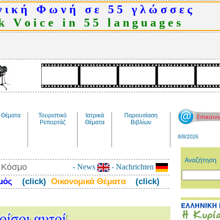
 ι κ ή Φ ω ν ή σ ε 5 5 γ λ ώ σ σ ε ς
 V o i c e i n 5 5 l a n g u a g e s
Θέματα
Τουριστικό
Ιατρικά
Παρουσίαση
Ρεπορτάζ
Θέματα
Βιβλίων
8/8/2026
ν Κόσμο
- News
- Nachrichten
σμός
(click)
Οικονομικά Θέματα
(click)