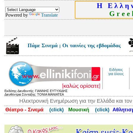
Η Ε λ λ η ν
G r e e k
Powered by
Translate
Πάμε Σινεμά ; Οι ταινίες της εβδομάδας
Ειδήσεις
για όλους
Εκδότης-Διευθυντής: ΓΙΑΝΝΗΣ ΕΥΤΥΧΙΔΗΣ
Διευθύντρια Σύνταξης: ΤΟΝΙΑ ΜΑΝΙΑΤΕΑ
Ηλεκτρονική Ενημέρωση για την Ελλάδα και το
Θέατρο - Σινεμά
(click)
Μουσική
(click)
Αθλητι