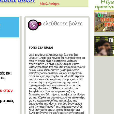
ΤΟΠΟ ΣΤΑ ΝΙΑΤΑ!
Όλα τριγύρω αλλάζουνε και όλα στα ίδια
μένουν... ΛΕΕΙ μια λογική ότι, «μεγαλύτερη και
από τη σοφία είναι η εμπειρία». Διότι δεν
πρέπει μόνο να είναι κανείς σοφός για να
καταλάβει ότι με την εξουσία «παίζουν» πάντα
οι ίδιοι και οι ίδιοι εραστές (κατά μια έννοια
ές και
«νταβατζήδες» οι οποίοι και δεν επιτρέπουν
σε άλλους να την αγγίξουν), αλλά θα πρέπει
τις
να είναι κανείς και αρκετά έμπειρος ώστε να
την έχει ζήσει για χρόνια αυτήν την στενή
σχέση μεταξύ των παραγόντων - εραστών
και της εξουσίας... ΕΙΠΑ τις προάλλες να
ου στον
θυμηθώ τα παλιά και τα ρεπορτάζ της
δεκαετίας του 80, πήρα το αμάξι και τον δρόμο
για την Κάρλα, με μουντό καιρό και πολύ αέρα
ματικές
για να παρακολουθήσω τα εγκαίνια της
δημιουργίας της λίμνης, σχεδόν έναν αιώνα
από την αποξήρανσή της. Ιστορικό γεγονός
λέω, δεν θα το χάσω, ποιός ξέρει κάποιοι
άλλοι απόγονοι της δικής μας εποχής μπορεί