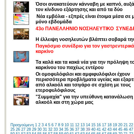
Όσοι ανακατεύουν κάνναβη με καπνό, αυξ
τον κίνδυνο εξάρτησης και από τα δύο
Νέα εμβόλια - εξπρές είναι έτοιμα μέσα σε 
μόνο εβδομάδα
43ο ΠΑΝΕΛΛΗΝΙΟ ΝΟΣΗΛΕΥΤΙΚΟ ΣΥΝΕΔ
Η έλλειψη νοσηλευτών βλάπτει σοβαρά την
Παγκόσμιο συνέδριο για τον γαστρεντερικ
καρκίνο
Τα καλά και τα κακά νέα για την πρόληψη τ
καρκίνου του παχέως εντέρου
Οι ομοφυλόφιλοι και αμφιφυλόφιλοι έχουν
περισσότερα προβλήματα υγείας και εξαρτ
από αλκοόλ και τσιγάρο σε σχέση με τους
ετεροφυλόφιλους
"Συμμαχία" για την υπεύθυνη κατανάλωση
αλκοόλ και στη χώρα μας
Προηγούμενη
1
2
3
4
5
6
7
8
9
10
11
12
13
14
15
16
17
18
19
20
21
22
25
26
27
28
29
30
31
32
33
34
35
36
37
38
39
40
41
42
43
44
45
46
47
50
51
52
53
54
55
56
57
58
59
60
61
62
63
64
65
66
67
68
69
70
71
72