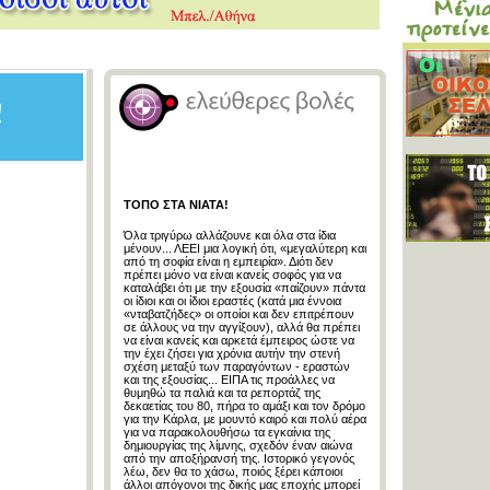
ΤΟΠΟ ΣΤΑ ΝΙΑΤΑ!
Όλα τριγύρω αλλάζουνε και όλα στα ίδια
μένουν... ΛΕΕΙ μια λογική ότι, «μεγαλύτερη και
από τη σοφία είναι η εμπειρία». Διότι δεν
πρέπει μόνο να είναι κανείς σοφός για να
καταλάβει ότι με την εξουσία «παίζουν» πάντα
οι ίδιοι και οι ίδιοι εραστές (κατά μια έννοια
«νταβατζήδες» οι οποίοι και δεν επιτρέπουν
σε άλλους να την αγγίξουν), αλλά θα πρέπει
να είναι κανείς και αρκετά έμπειρος ώστε να
την έχει ζήσει για χρόνια αυτήν την στενή
σχέση μεταξύ των παραγόντων - εραστών
και της εξουσίας... ΕΙΠΑ τις προάλλες να
θυμηθώ τα παλιά και τα ρεπορτάζ της
δεκαετίας του 80, πήρα το αμάξι και τον δρόμο
για την Κάρλα, με μουντό καιρό και πολύ αέρα
για να παρακολουθήσω τα εγκαίνια της
δημιουργίας της λίμνης, σχεδόν έναν αιώνα
από την αποξήρανσή της. Ιστορικό γεγονός
λέω, δεν θα το χάσω, ποιός ξέρει κάποιοι
άλλοι απόγονοι της δικής μας εποχής μπορεί