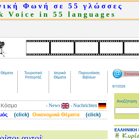
 ι κ ή Φ ω ν ή σ ε 5 5 γ λ ώ σ σ ε ς
 V o i c e i n 5 5 l a n g u a g e s
Θέματα
Τουριστικό
Ιατρικά
Παρουσίαση
Ρεπορτάζ
Θέματα
Βιβλίων
8/7/2026
ν Κόσμο
- News
- Nachrichten
σμός
(click)
Οικονομικά Θέματα
(click)