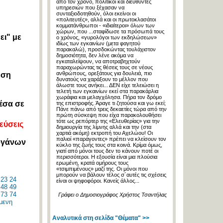
από τον χρόνο, πολιτικοί και διευθυντές
υπηρεσιών που ξέχασαν να
συνταξιοδοτηθούν, όλοι εκείνοι οι
«πολιτευτές», αλλά και οι πρωτοκλασάτοι
κομματάνθρωποι - «ιδιαίτεροι» όλων των
χώρων, που ...σταφίδωσε τα πρόσωπά τους
ει" με
ο χρόνος, «γυρολόγοι των εκδηλώσεων»
ιδίως των εγκαινίων (μετα φαγητού
παρακαλώ), προσδοκώντας τουλάχιστον
δημοσιότητα, δεν λένε ακόμα να
εγκαταλείψουν, να αποτραβηχτούν
παραχωρώντας τις θέσεις τους σε νέους
ανθρώπους, ορεξάτους για δουλειά, πιο
εση
δυνατούς να χαράξουν το μέλλον που
άλωστε τους ανήκει... ΔΕΝ είχε τελειώσει η
τελετή των εγκαινίων εκεί στα παρακάρλια
χωράφια και μελαγχόλησα. Πήρα τον δρόμο
έσα σε
της επιστροφής. Άραγε τι ζητούσα και γω εκεί;
Πάνε πάνω από τρεις δεκαετίες τώρα από την
πρώτη σύσκεψη που είχα παρακολουθήσει
τότε ως ρεπόρτερ της «Ελευθερίας» για την
εύσεις
δημιουργία της λίμνης αλλά και την (στα
χαρτιά ακόμη) εκτροπή του Αχελώου! Οι
παλιοί «παράγοντες» πρέπει να κλείσουν τον
οργάνων
κύκλο της ζωής τους στα κοινά. Κρίμα όμως,
γιατί από μόνοι τους δεν το κάνουν ποτέ οι
περισσότεροι. Η εξουσία είναι μια πλούσια
ερωμένη, κρατά ομήρους τους
«τσιμπιμένους» μαζί της. Οι μόνοι που
μπορούν να βάλουν τέλος σ´αυτές τις σχέσεις
23
24
είναι οι ψηφοφόροι. Κανείς άλλος...
48
49
73
74
Γράφει ο Δημοσιογράφος Χρήστος Τσαντήλας
μενη
Αναλυτικά στη σελίδα "Θέματα" >>