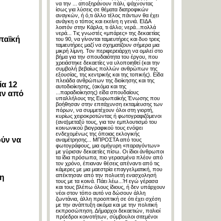
να την ... αποξηράνουν πάλι, ψάχνοντας
ίσως για λύσεις σε θέματα διατροφικών
αναγκών, ή ό,τι άλλο τέλος πάντων θα έχει
ανάγκη ο τόπος και εκείνη η γενιά. ΕΙΔΑ
λοιπόν στην Κάρλα, τι άλλο; νερά...πολλά
νερά... Τις γνωστές «μπάρες» της δεκαετίας
παϊκή
του 90, να γίνονται ταμιευτήρες και δυο τρεις
ταμιευτήρες μαζί να σχηματίζουν σήμερα μια
μικρή λίμνη. Τον περιφερειάρχη να ομιλεί στο
βήμα για την σπουδαιότητα του έργου, που
;
χρειάστηκε δεκαετίες να υλοποιηθεί (και την
συμβολή βεβαίως πολλών ανθρώπων της
εξουσίας, της κεντρικής και της τοπικής). Είδα
πλειάδα ανθρώπων της διοίκησης και της
ία 12
αυτοδιοίκησης, (ακόμα και της
αν από
...παραδιοίκησης) είδα σπουδαίους
υπαλλήλους της Ευρωπαϊκής Ένωσης που
βοήθησαν στην επιτάχυνση εκταμίευσης των
πόρων, να συμμετέχουν όλοι στη γιορτή,
κυρίως χειροκροτώντας ή φωτογραφιζόμενοι
(ανα)μεταξύ τους, για τον εμπλουτισμό του
κοινωνικού βιογραφικού τους ενόψει
ενδεχομένως της όποιας εκλογικής
ύν να
αναμέτρησης... ΜΠΡΟΣΤΑ από τους
φωτογράφους, μια ομήγυρη «παραγόντων»
με γύρισαν δεκαετίες πίσω. Οι ίδιοι άνθρωποι
τα ίδια πρόσωπα, πιο γερασμένα πλέον από
τον χρόνο, έπιαναν θέσεις απέναντι από τις
κάμερες με μια μαεστρία επαγγελματική, που
απέκτησαν από την πολυετή ενασχολησή
η
τους με τα κοινά. Πάει λέω...Ή εγώ γέρασα
και τους βλέπω όλους ίδιους, ή δεν υπάρχουν
νέοι στον τόπο αυτό να δώσουν άλλη
ζωντάνια, άλλη προοπτική σε ότι έχει σχέση
με την ανάπτυξη ακόμα και με την πολιτική
εκπροσώπηση. Δήμαρχοι δεκαετιών, παλιοί
πρόεδροι κοινοτήτων, σύμβουλοι σιτεμένοι