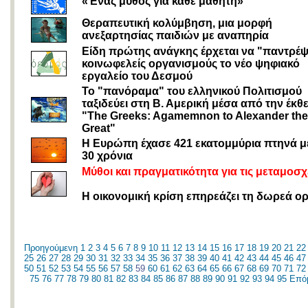
«Ένας μύθος για κάθε μαθητή»
Θεραπευτική κολύμβηση, μια μορφή
ανεξαρτησίας παιδιών με αναπηρία
Είδη πρώτης ανάγκης έρχεται να "παντρέψ
κοινωφελείς οργανισμούς το νέο ψηφιακό
εργαλείο του Δεσμού
Το "πανόραμα" του ελληνικού Πολιτισμού
ταξιδεύει στη Β. Αμερική μέσα από την έκθ
"The Greeks: Agamemnon to Alexander the
Great"
Η Ευρώπη έχασε 421 εκατομμύρια πτηνά μ
30 χρόνια
Μύθοι και πραγματικότητα για τις μεταμοσχ
Η οικονομική κρίση επηρεάζει τη δωρεά 
Προηγούμενη
1
2
3
4
5
6
7
8
9
10
11
12
13
14
15
16
17
18
19
20
21
22
25
26
27
28
29
30
31
32
33
34
35
36
37
38
39
40
41
42
43
44
45
46
47
50
51
52
53
54
55
56
57
58
59
60
61
62
63
64
65
66
67
68
69
70
71
72
75
76
77
78
79
80
81
82
83
84
85
86
87
88
89
90
91
92
93
94
95
Επό