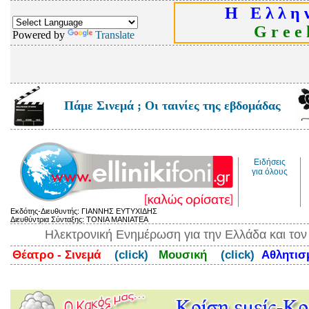
Η Ε λ λ η ν
G r e e k
Powered by
Translate
Πάμε Σινεμά ; Οι ταινίες της εβδομάδας
Ειδήσεις
για όλους
Εκδότης-Διευθυντής: ΓΙΑΝΝΗΣ ΕΥΤΥΧΙΔΗΣ
Διευθύντρια Σύνταξης: ΤΟΝΙΑ ΜΑΝΙΑΤΕΑ
Ηλεκτρονική Ενημέρωση για την Ελλάδα και το
Θέατρο - Σινεμά
(click)
Μουσική
(click)
Αθλητι