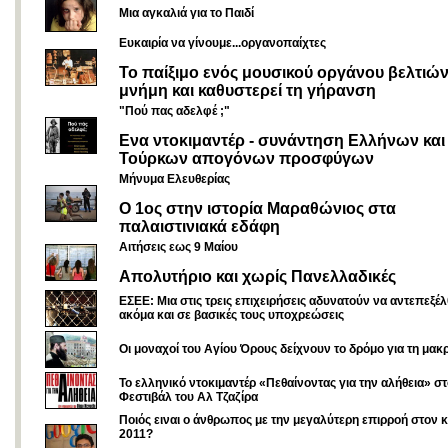
Μια αγκαλιά για το Παιδί
Ευκαιρία να γίνουμε...οργανοπαίχτες
Το παίξιμο ενός μουσικού οργάνου βελτιών
μνήμη και καθυστερεί τη γήρανση
"Πού πας αδελφέ ;"
Ενα ντοκιμαντέρ - συνάντηση Ελλήνων και
Τούρκων απογόνων προσφύγων
Μήνυμα Ελευθερίας
Ο 1ος στην ιστορία Μαραθώνιος στα
παλαιστινιακά εδάφη
Αιτήσεις εως 9 Μαίου
Απολυτήριο και χωρίς Πανελλαδικές
EΣΕΕ: Μια στις τρεις επιχειρήσεις αδυνατούν να αντεπεξέ
ακόμα και σε βασικές τους υποχρεώσεις
Οι μοναχοί του Αγίου Όρους δείχνουν το δρόμο για τη μακ
Το ελληνικό ντοκιμαντέρ «Πεθαίνοντας για την αλήθεια» σ
Φεστιβάλ του Αλ Τζαζίρα
Ποιός ειναι ο άνθρωπος με την μεγαλύτερη επιρροή στον 
2011?