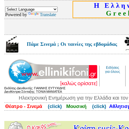
Η Ε λ λ η ν
G r e e k
Powered by
Translate
Πάμε Σινεμά ; Οι ταινίες της εβδομάδας
Ειδήσεις
για όλους
Εκδότης-Διευθυντής: ΓΙΑΝΝΗΣ ΕΥΤΥΧΙΔΗΣ
Διευθύντρια Σύνταξης: ΤΟΝΙΑ ΜΑΝΙΑΤΕΑ
Ηλεκτρονική Ενημέρωση για την Ελλάδα και το
Θέατρο - Σινεμά
(click)
Μουσική
(click)
Αθλητι