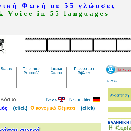
 ι κ ή Φ ω ν ή σ ε 5 5 γ λ ώ σ σ ε ς
 V o i c e i n 5 5 l a n g u a g e s
Θέματα
Τουριστικό
Ιατρικά
Παρουσίαση
Ρεπορτάζ
Θέματα
Βιβλίων
8/6/2026
ν Κόσμο
- News
- Nachrichten
σμός
(click)
Οικονομικά Θέματα
(click)