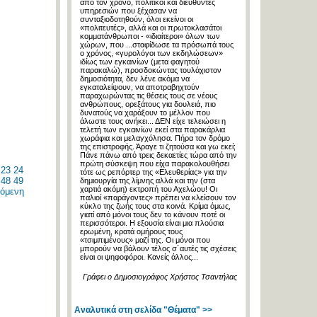
από τον χρόνο, πολιτικοί και διευθυντές
υπηρεσιών που ξέχασαν να
συνταξιοδοτηθούν, όλοι εκείνοι οι
«πολιτευτές», αλλά και οι πρωτοκλασάτοι
κομματάνθρωποι - «ιδιαίτεροι» όλων των
χώρων, που ...σταφίδωσε τα πρόσωπά τους
ο χρόνος, «γυρολόγοι των εκδηλώσεων»
ιδίως των εγκαινίων (μετα φαγητού
παρακαλώ), προσδοκώντας τουλάχιστον
δημοσιότητα, δεν λένε ακόμα να
εγκαταλείψουν, να αποτραβηχτούν
παραχωρώντας τις θέσεις τους σε νέους
ανθρώπους, ορεξάτους για δουλειά, πιο
δυνατούς να χαράξουν το μέλλον που
άλωστε τους ανήκει... ΔΕΝ είχε τελειώσει η
τελετή των εγκαινίων εκεί στα παρακάρλια
χωράφια και μελαγχόλησα. Πήρα τον δρόμο
της επιστροφής. Άραγε τι ζητούσα και γω εκεί;
Πάνε πάνω από τρεις δεκαετίες τώρα από την
πρώτη σύσκεψη που είχα παρακολουθήσει
23
24
τότε ως ρεπόρτερ της «Ελευθερίας» για την
48
49
δημιουργία της λίμνης αλλά και την (στα
χαρτιά ακόμη) εκτροπή του Αχελώου! Οι
όμενη
παλιοί «παράγοντες» πρέπει να κλείσουν τον
κύκλο της ζωής τους στα κοινά. Κρίμα όμως,
γιατί από μόνοι τους δεν το κάνουν ποτέ οι
περισσότεροι. Η εξουσία είναι μια πλούσια
ερωμένη, κρατά ομήρους τους
«τσιμπιμένους» μαζί της. Οι μόνοι που
μπορούν να βάλουν τέλος σ´αυτές τις σχέσεις
είναι οι ψηφοφόροι. Κανείς άλλος...
Γράφει ο Δημοσιογράφος Χρήστος Τσαντήλας
Αναλυτικά στη σελίδα "Θέματα" >>