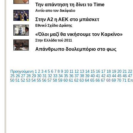
Την απάντηση τη δίνει το Time
Αντίο απο τον δικέφαλο
Στην Α2 η ΑΕΚ στο μπάσκετ
Εθνικό Σχέδιο Δράσης
«Όλοι μαζί θα νικήσουμε τον Καρκίνο»
Στην Ελλάδα τού 2011
Απάνθρωπο δουλεμπόριο στο φως
Προηγούμενη
1
2
3
4
5
6
7
8
9
10
11
12
13
14
15
16
17
18
19
20
21
22
25
26
27
28
29
30
31
32
33
34
35
36
37
38
39
40
41
42
43
44
45
46
47
50
51
52
53
54
55
56
57
58
59
60
61
62
63
64
65
66
67
68
69
70
71
Επ