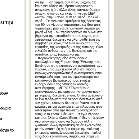
να την ... αποξηράνουν πάλι, ψάχνοντας
ίσως για λύσεις σε θέματα διατροφικών
αναγκών, ή ό,τι άλλο τέλος πάντων θα έχει
ανάγκη ο τόπος και εκείνη η γενιά. ΕΙΔΑ
λοιπόν στην Κάρλα, τι άλλο; νερά...πολλά
νερά... Τις γνωστές «μπάρες» της δεκαετίας
ει την
του 90, να γίνονται ταμιευτήρες και δυο τρεις
ταμιευτήρες μαζί να σχηματίζουν σήμερα μια
μικρή λίμνη. Τον περιφερειάρχη να ομιλεί στο
βήμα για την σπουδαιότητα του έργου, που
χρειάστηκε δεκαετίες να υλοποιηθεί (και την
συμβολή βεβαίως πολλών ανθρώπων της
εξουσίας, της κεντρικής και της τοπικής). Είδα
πλειάδα ανθρώπων της διοίκησης και της
αυτοδιοίκησης, (ακόμα και της
...παραδιοίκησης) είδα σπουδαίους
υπαλλήλους της Ευρωπαϊκής Ένωσης που
βοήθησαν στην επιτάχυνση εκταμίευσης των
πόρων, να συμμετέχουν όλοι στη γιορτή,
κυρίως χειροκροτώντας ή φωτογραφιζόμενοι
(ανα)μεταξύ τους, για τον εμπλουτισμό του
κοινωνικού βιογραφικού τους ενόψει
ενδεχομένως της όποιας εκλογικής
αναμέτρησης... ΜΠΡΟΣΤΑ από τους
φωτογράφους, μια ομήγυρη «παραγόντων»
λθουν
με γύρισαν δεκαετίες πίσω. Οι ίδιοι άνθρωποι
τα ίδια πρόσωπα, πιο γερασμένα πλέον από
τον χρόνο, έπιαναν θέσεις απέναντι από τις
κάμερες με μια μαεστρία επαγγελματική, που
ροζωία
απέκτησαν από την πολυετή ενασχολησή
τους με τα κοινά. Πάει λέω...Ή εγώ γέρασα
και τους βλέπω όλους ίδιους, ή δεν υπάρχουν
το
νέοι στον τόπο αυτό να δώσουν άλλη
ζωντάνια, άλλη προοπτική σε ότι έχει σχέση
με την ανάπτυξη ακόμα και με την πολιτική
κόσμο το
εκπροσώπηση. Δήμαρχοι δεκαετιών, παλιοί
πρόεδροι κοινοτήτων, σύμβουλοι σιτεμένοι