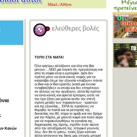
ΤΟΠΟ ΣΤΑ ΝΙΑΤΑ!
Όλα τριγύρω αλλάζουνε και όλα στα ίδια
μένουν... ΛΕΕΙ μια λογική ότι, «μεγαλύτερη και
από τη σοφία είναι η εμπειρία». Διότι δεν
πρέπει μόνο να είναι κανείς σοφός για να
καταλάβει ότι με την εξουσία «παίζουν» πάντα
οι ίδιοι και οι ίδιοι εραστές (κατά μια έννοια
«νταβατζήδες» οι οποίοι και δεν επιτρέπουν
σε άλλους να την αγγίξουν), αλλά θα πρέπει
να είναι κανείς και αρκετά έμπειρος ώστε να
την έχει ζήσει για χρόνια αυτήν την στενή
όνια
σχέση μεταξύ των παραγόντων - εραστών
και της εξουσίας... ΕΙΠΑ τις προάλλες να
θυμηθώ τα παλιά και τα ρεπορτάζ της
δεκαετίας του 80, πήρα το αμάξι και τον δρόμο
ς
για την Κάρλα, με μουντό καιρό και πολύ αέρα
για να παρακολουθήσω τα εγκαίνια της
δημιουργίας της λίμνης, σχεδόν έναν αιώνα
των Κανών
από την αποξήρανσή της. Ιστορικό γεγονός
λέω, δεν θα το χάσω, ποιός ξέρει κάποιοι
άλλοι απόγονοι της δικής μας εποχής μπορεί