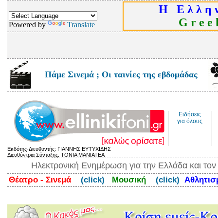
Η Ε λ λ η ν
G r e e k
Powered by
Translate
Πάμε Σινεμά ; Οι ταινίες της εβδομάδας
Ειδήσεις
για όλους
Εκδότης-Διευθυντής: ΓΙΑΝΝΗΣ ΕΥΤΥΧΙΔΗΣ
Διευθύντρια Σύνταξης: ΤΟΝΙΑ ΜΑΝΙΑΤΕΑ
Ηλεκτρονική Ενημέρωση για την Ελλάδα και το
Θέατρο - Σινεμά
(click)
Μουσική
(click)
Αθλητι