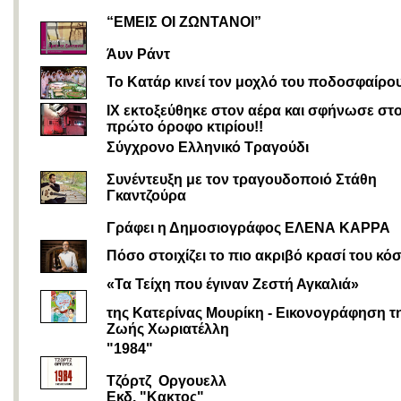
“EΜΕΙΣ ΟΙ ΖΩΝΤΑΝΟΙ”
Άυν Ράντ
To Κατάρ κινεί τον μοχλό του ποδοσφαίρο
ΙΧ εκτοξεύθηκε στον αέρα και σφήνωσε στ
πρώτο όροφο κτιρίου!!
Σύγχρονο Ελληνικό Τραγούδι
Συνέντευξη με τον τραγουδοποιό Στάθη
Γκαντζούρα
Γράφει η Δημοσιογράφος ΕΛΕΝΑ ΚΑΡΡΑ
Πόσο στοιχίζει το πιο ακριβό κρασί του κό
«Τα Τείχη που έγιναν Ζεστή Αγκαλιά»
της Κατερίνας Μουρίκη - Εικονογράφηση τ
Ζωής Χωριατέλλη
"1984"
Tζόρτζ Οργoυελλ
Εκδ. "Κακτoς"