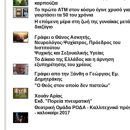
καρπούζια
Το πρώτο ATM στον κόσμο έγινε χρυσό για
γιορτάσει τα 50 του χρόνια
Η επόμενη μέρα στη ζωή της γυναίκας μετά
διαζύγιο
Γράφει ο Θάνος Ασκητής,
Nευρολόγος-Ψυχίατρος, Πρόεδρος του
Ινστιτούτου
Ψυχικής και Σεξουαλικής Υγείας
Το Δίκαιο της Ελλάδος και η άρνηση
εξυπηρέτησης του χρέους
Γράφει απο την Ξάνθη ο Γεώργιος Εμ.
Δημητράκης
"Ο Θεός στον οποίο δεν πιστεύω"
Χουάν Αρίας
Εκδ. "Πορεία πνευματική"
Θεατρική Ομάδα ΡΟΔΑ - Καλλιτεχνικό πρ
- καλοκαίρι 2017