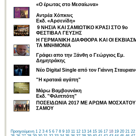
«Ο έρωτας στο Μεσαίωνα»
Αντρέα Χόπκινς
Εκδ. «Αρσενίδη»
9 ΝΗΣΙΑ ΚΑΙ ΣΑΜΙΩΤΙΚΟ ΚΡΑΣΙ ΣΤΟ 9ο
ΦΕΣΤΙΒΑΛ ΓΕΥΣΗΣ
Η ΓΕΡΜΑΝΙΚΗ ΔΙΑΦΘΟΡΑ ΚΑΙ ΟΙ ΕΚΒΙΑΣ
ΤΑ ΜΝΗΜΟΝΙΑ
Γράφει απο την Ξάνθη ο Γεώργιος Εμ.
Δημητράκης
Νέο Digital Single από τον Γιάννη Σταυρια
"Η κραταιά αγάπη"
Μάρω Βαμβουνάκη
Εκδ. "Φιλιππότη"
ΠΟΣΕΙΔΩΝΙΑ 2017 ΜΕ ΑΡΩΜΑ ΜΟΣΧΑΤΟΥ
ΣΑΜΟΥ
Προηγούμενη
1
2
3
4
5
6
7
8
9
10
11
12
13
14
15
16
17
18
19
20
21
22
25
26
27
28
29
30
31
32
33
34
35
36
37
38
39
40
41
42
43
44
45
46
47