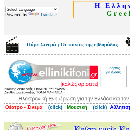
Η Ε λ λ η ν
G r e e k
Powered by
Translate
Πάμε Σινεμά ; Οι ταινίες της εβδομάδας
Ειδήσεις
για όλους
Εκδότης-Διευθυντής: ΓΙΑΝΝΗΣ ΕΥΤΥΧΙΔΗΣ
Διευθύντρια Σύνταξης: ΤΟΝΙΑ ΜΑΝΙΑΤΕΑ
Ηλεκτρονική Ενημέρωση για την Ελλάδα και το
Θέατρο - Σινεμά
(click)
Μουσική
(click)
Αθλητι