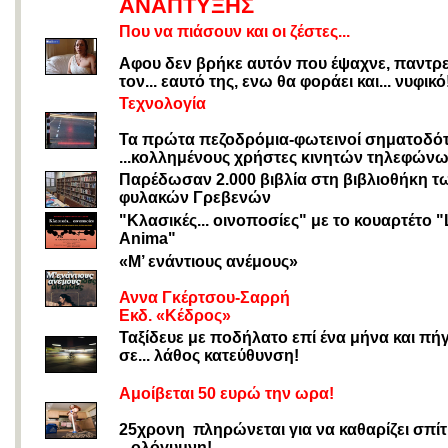
ΑΝΑΠΤΥΞΗΣ
Που να πιάσουν και οι ζέστες...
Αφου δεν βρήκε αυτόν που έψαχνε, παντρε
τον... εαυτό της, ενω θα φοράει και... νυφικό
Τεχνολογία
Τα πρώτα πεζοδρόμια-φωτεινοί σηματοδότ
...κολλημένους χρήστες κινητών τηλεφών
Παρέδωσαν 2.000 βιβλία στη βιβλιοθήκη τ
φυλακών Γρεβενών
"Κλασικές... οινοποσίες" με το κουαρτέτο "
Anima"
«Μ’ ενάντιους ανέμους»
Αννα Γκέρτσου-Σαρρή
Εκδ. «Κέδρος»
Ταξίδευε με ποδήλατο επί ένα μήνα και πή
σε... λάθος κατεύθυνση!
Aμοίβεται 50 ευρώ την ωρα!
25χρονη πληρώνεται για να καθαρίζει σπίτ
...ολόγυμνη!