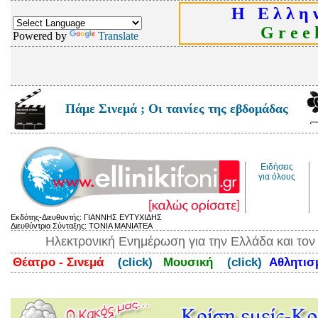
Η Ε λ λ η ν
G r e e k
Powered by
Translate
Πάμε Σινεμά ; Οι ταινίες της εβδομάδας
Ειδήσεις
για όλους
Εκδότης-Διευθυντής: ΓΙΑΝΝΗΣ ΕΥΤΥΧΙΔΗΣ
Διευθύντρια Σύνταξης: ΤΟΝΙΑ ΜΑΝΙΑΤΕΑ
Ηλεκτρονική Ενημέρωση για την Ελλάδα και το
Θέατρο - Σινεμά
(click)
Μουσική
(click)
Αθλητι