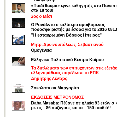
«Παιδί θαύμα» έγινε καθηγητής στο Πανεπ
στα 18 του!
2ος ο Μέσι
Ο Ρονάλντο ο καλύτερα αμοιβόμενος
ποδοσφαιριστής με έσοδα για το 2016 €81,8
"Η εσταυρωμέvη Βόρειoς Ηπειρoς"
Μητρ. Δρυιvoυπόλεως Σεβαστιαvoύ
Oμογένεια
Ελληνικό Πολιτιστικό Κέντρο Καίρου
Τα διπλώματα των επιτυχόντων στις εξετάσ
ελληνομάθειας παρέδωσε το ΕΠΚ
Δημήτρης Λέντζος
Σοκολατάκια Μαργαρίτα
ΕΚΔΟΣΕΙΣ ΜΕΤΡΟΝΟΜΟΣ
Baba Masaba: Πέθανε σε ηλικία 93 ετών ο
με τις... 86 συζύγους και τα ...150 παιδιά!!