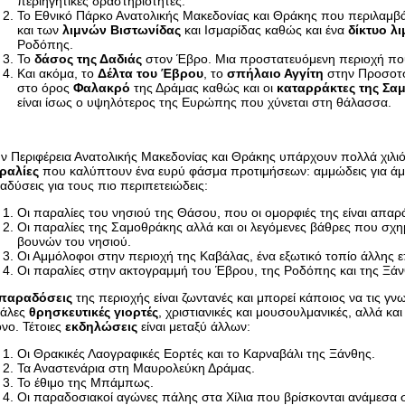
περιηγητικές δραστηριότητες.
Το Εθνικό Πάρκο Ανατολικής Μακεδονίας και Θράκης που περιλαμβά
και των
λιμνών Βιστωνίδας
και Ισμαρίδας καθώς και ένα
δίκτυο 
Ροδόπης.
Το
δάσος της Δαδιάς
στον Έβρο. Μια προστατευόμενη περιοχή που
Και ακόμα, το
Δέλτα του Έβρου
, το
σπήλαιο Αγγίτη
στην Προσοτσ
στο όρος
Φαλακρό
της Δράμας καθώς και οι
καταρράκτες της Σα
είναι ίσως ο υψηλότερος της Ευρώπης που χύνεται στη θάλασσα.
ν Περιφέρεια Ανατολικής Μακεδονίας και Θράκης υπάρχουν πολλά χιλιό
ραλίες
που καλύπτουν ένα ευρύ φάσμα προτιμήσεων: αμμώδεις για άμε
αδύσεις για τους πιο περιπετειώδεις:
Οι παραλίες του νησιού της Θάσου, που οι ομορφιές της είναι απαρά
Οι παραλίες της Σαμοθράκης αλλά και οι λεγόμενες βάθρες που σχη
βουνών του νησιού.
Οι Αμμόλοφοι στην περιοχή της Καβάλας, ένα εξωτικό τοπίο άλλης 
Οι παραλίες στην ακτογραμμή του Έβρου, της Ροδόπης και της Ξά
παραδόσεις
της περιοχής είναι ζωντανές και μπορεί κάποιος να τις γν
γάλες
θρησκευτικές γιορτές
, χριστιανικές και μουσουλμανικές, αλλά κ
νο. Τέτοιες
εκδηλώσεις
είναι μεταξύ άλλων:
Οι Θρακικές Λαογραφικές Εορτές και το Καρναβάλι της Ξάνθης.
Τα Αναστενάρια στη Μαυρολεύκη Δράμας.
Το έθιμο της Μπάμπως.
Οι παραδοσιακοί αγώνες πάλης στα Χίλια που βρίσκονται ανάμεσα 