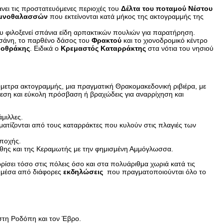
νει τις προστατευόμενες περιοχές του
Δέλτα του ποταμού Νέστου
λιμνοθαλασσών
που εκτείνονται κατά μήκος της ακτογραμμής της
 φιλοξενεί σπάνια είδη αρπακτικών πουλιών για παρατήρηση.
άνη, το παρθένο δάσος του
Φρακτού
και το χιονοδρομικό κέντρο
μοθράκης
. Ειδικά ο
Κρεμαστός Καταρράκτης
στα νότια του νησιού
μετρα ακτογραμμής, μια πραγματική Θρακομακεδονική ριβιέρα, με
ση και εύκολη πρόσβαση ή βραχώδεις για αναρρίχηση και
μιλλες.
ματίζονται από τους καταρράκτες που κυλούν στις πλαγιές των
εποχής.
νθης και της Κεραμωτής με την φημισμένη Αμμόγλωσσα.
ωρίσει τόσο στις πόλεις όσο και στα πολυάριθμα χωριά κατά τις
αι μέσα από διάφορες
εκδηλώσεις
που πραγματοποιούνται όλο το
στη Ροδόπη και τον Έβρο.