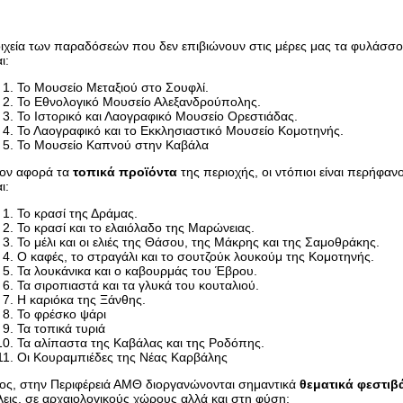
ιχεία των παραδόσεών που δεν επιβιώνουν στις μέρες μας τα φυλάσσο
ι:
Το Μουσείο Μεταξιού στο Σουφλί.
Το Εθνολογικό Μουσείο Αλεξανδρούπολης.
Το Ιστορικό και Λαογραφικό Μουσείο Ορεστιάδας.
Το Λαογραφικό και το Εκκλησιαστικό Μουσείο Κομοτηνής.
Το Μουσείο Καπνού στην Καβάλα
ον αφορά τα
τοπικά προϊόντα
της περιοχής, οι ντόπιοι είναι περήφανο
ι:
Το κρασί της Δράμας.
Το κρασί και το ελαιόλαδο της Μαρώνειας.
Το μέλι και οι ελιές της Θάσου, της Μάκρης και της Σαμοθράκης.
Ο καφές, το στραγάλι και το σουτζούκ λουκούμ της Κομοτηνής.
Τα λουκάνικα και ο καβουρμάς του Έβρου.
Τα σιροπιαστά και τα γλυκά του κουταλιού.
Η καριόκα της Ξάνθης.
Το φρέσκο ψάρι
Τα τοπικά τυριά
Τα αλίπαστα της Καβάλας και της Ροδόπης.
Οι Κουραμπιέδες της Νέας Καρβάλης
ος, στην Περιφέρειά ΑΜΘ διοργανώνονται σημαντικά
θεματικά φεστιβ
εις, σε αρχαιολογικούς χώρους αλλά και στη φύση: