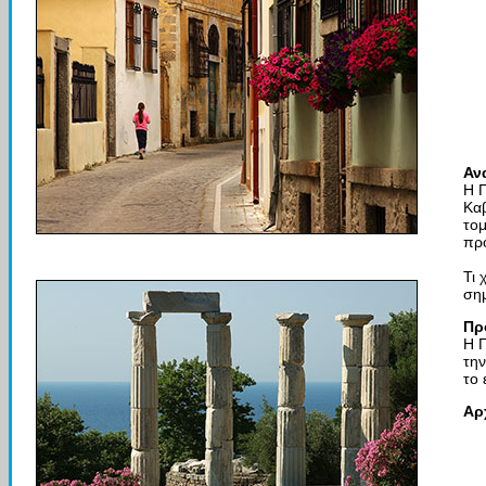
Αν
Η Π
Κα
τομ
προ
Τι 
σημ
Πρ
H Π
την
το 
Αρ