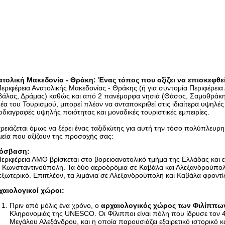
ατολική Μακεδονία - Θράκη: Ένας τόπος που αξίζει να επισκεφθε
εριφέρεια Ανατολικής Μακεδονίας - Θράκης (ή για συντομία Περιφέρει
βάλας, Δράμας) καθώς και από 2 πανέμορφα νησιά (Θάσος, Σαμοθράκη
έα του Τουρισμού, μπορεί πλέον να ανταποκριθεί στις ιδιαίτερα υψηλέ
διαγραφές υψηλής ποιότητας και μοναδικές τουριστικές εμπειρίες.
χρειάζεται όμως να ξέρει ένας ταξιδιώτης για αυτή την τόσο πολύπλευρη
εία που αξίζουν της προσοχής σας:
όσβαση:
εριφέρεια ΑΜΘ βρίσκεται στο βορειοανατολικό τμήμα της Ελλάδας και 
 Κωνσταντινούπολη. Τα δύο αεροδρόμια σε Καβάλα και Αλεξανδρούπολη
εξωτερικό. Επιπλέον, τα λιμάνια σε Αλεξανδρούπολη και Καβάλα φροντί
χαιολογικοί χώροι:
Πριν από μόλις ένα χρόνο, ο
αρχαιολογικός χώρος των Φιλίππω
Κληρονομιάς της UNESCO. Οι Φίλιπποι είναι πόλη που ίδρυσε τον 4
Μεγάλου Αλεξάνδρου, και η οποία παρουσιάζει εξαιρετικό ιστορικό 