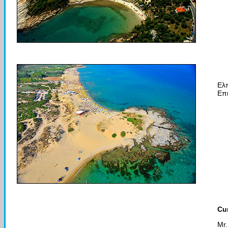
Ελπ
Επι
Cu
Mr.