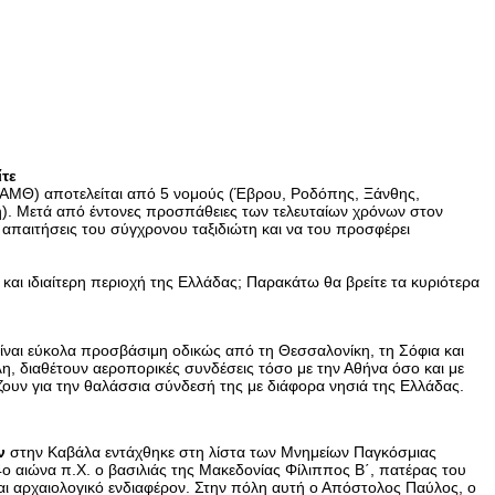
ίτε
α ΑΜΘ) αποτελείται από 5 νομούς (Έβρου, Ροδόπης, Ξάνθης,
). Μετά από έντονες προσπάθειες των τελευταίων χρόνων στον
ς απαιτήσεις του σύγχρονου ταξιδιώτη και να του προσφέρει
 και ιδιαίτερη περιοχή της Ελλάδας; Παρακάτω θα βρείτε τα κυριότερα
είναι εύκολα προσβάσιμη οδικώς από τη Θεσσαλονίκη, τη Σόφια και
, διαθέτουν αεροπορικές συνδέσεις τόσο με την Αθήνα όσο και με
ζουν για την θαλάσσια σύνδεσή της με διάφορα νησιά της Ελλάδας.
ν
στην Καβάλα εντάχθηκε στη λίστα των Μνημείων Παγκόσμιας
ο αιώνα π.Χ. ο βασιλιάς της Μακεδονίας Φίλιππος Β΄, πατέρας του
και αρχαιολογικό ενδιαφέρον. Στην πόλη αυτή ο Απόστολος Παύλος, ο