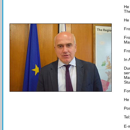
He 
The
Η
e
Fro
Fr
May
Fro
In 
Dur
ser
Mat
Stu
For
He 
Pos
Tel
E-m