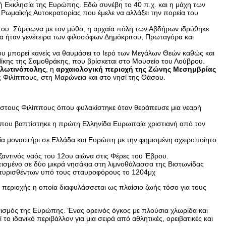
ή Εκκλησία της Ευρώπης. Εδώ συνέβη το 40 π.χ. και η μάχη των
Ρωμαϊκής Αυτοκρατορίας που έμελε να αλλάξει την πορεία του
ο του. Σύμφωνα με τον μύθο, η αρχαία πόλη των Αβδήρων ιδρύθηκε
ρα ήταν γενέτειρα των φιλοσόφων Δημόκριτου, Πρωταγόρα και
ου μπορεί κανείς να θαυμάσει το Ιερό των Μεγάλων Θεών καθώς και
Νίκης της Σαμοθράκης, που βρίσκεται στο Μουσείο του Λούβρου.
λωτινόπολης
, η
αρχαιολογική περιοχή της Ζώνης Μεσημβρίας
ς Φιλίππους, στη Μαρώνεια και στο νησί της Θάσου.
 στους Φιλίππους όπου φυλακίστηκε όταν θεράπευσε μια νεαρή
όπου βαπτίστηκε η πρώτη Ελληνίδα Ευρωπαία χριστιανή από τον
εία μοναστήρι σε Ελλάδα και Ευρώπη με την φημισμένη αχειροποίητο
ζαντινός ναός του 12ου αιώνα στις Φέρες του Έβρου.
κτισμένο σε δύο μικρά νησάκια στη λιμνοθάλασσα της Βιστωνίδας
ρτυρισθέντων υπό τους σταυροφόρους το 1204μχ
 περιοχής η οποία διαφυλάσσεται ως πλαίσιο ζωής τόσο για τους
ισμός της Ευρώπης. Ένας ορεινός όγκος με πλούσια χλωρίδα και
ο ιδανικό περιβάλλον για μια σειρά από αθλητικές, ορειβατικές και