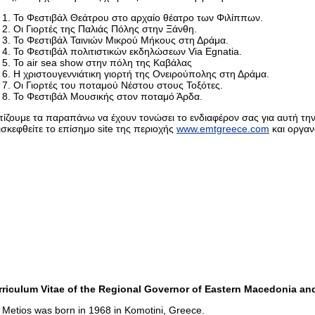
Το Φεστιβάλ Θεάτρου στο αρχαίο θέατρο των Φιλίππων.
Οι Γιορτές της Παλιάς Πόλης στην Ξάνθη.
Το Φεστιβάλ Ταινιών Μικρού Μήκους στη Δράμα.
Το Φεστιβάλ πολιτιστικών εκδηλώσεων Via Egnatia.
Το air sea show στην πόλη της Καβάλας
Η χριστουγεννιάτικη γιορτή της Ονειρούπολης στη Δράμα.
Οι Γιορτές του ποταμού Νέστου στους Τοξότες.
Το Φεστιβάλ Μουσικής στον ποταμό Άρδα.
ίζουμε τα παραπάνω να έχουν τονώσει το ενδιαφέρον σας για αυτή την
σκεφθείτε το επίσημο site της περιοχής
www.emtgreece.com
και οργαν
rriculum Vitae of the Regional Governor of Eastern Macedonia and
 Metios was born in 1968 in Komotini, Greece.