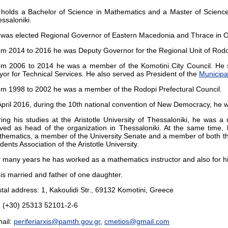
holds a Bachelor of Science in Mathematics and a Master of Science i
ssaloniki.
 was elected Regional Governor of Eastern Macedonia and Thrace in 
m 2014 to 2016 he was Deputy Governor for the Regional Unit of Rodo
om 2006 to 2014 he was a member of the Komotini City Council. He
or for Technical Services. He also served as President of the
Municipa
m 1998 to 2002 he was a member of the Rodopi Prefectural Council.
April 2016, during the 10th national convention of New Democracy, he w
ing his studies at the Aristotle University of Thessaloniki, he wa
ved as head of the organization in Thessaloniki. At the same time,
hematics, a member of the University Senate and a member of both the
dents Association of the Aristotle University.
 many years he has worked as a mathematics instructor and also for hi
is married and father of one daughter.
tal address: 1, Kakoulidi Str., 69132 Komotini, Greece
: (+30) 25313 52101-2-6
ail:
periferiarxis@pamth.gov.gr
,
cmetios@gmail.com