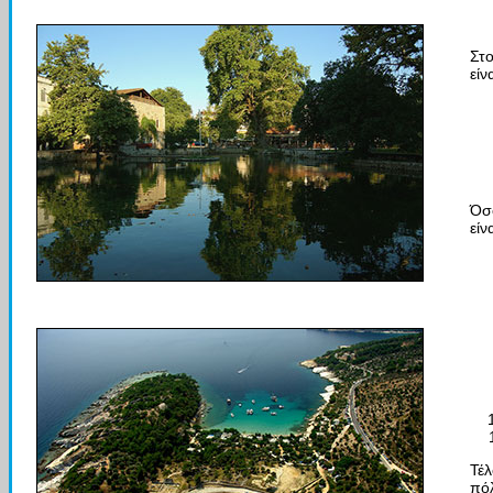
Στο
είνα
Όσ
είνα
Τέλ
πόλ