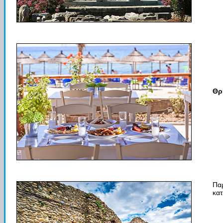
Θρ
Παρ
κατ