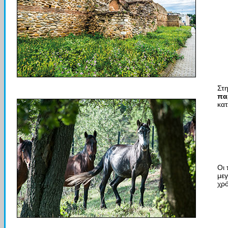
Στη
πα
κατ
Οι
με
χρό