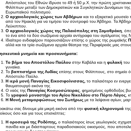
Απόστολος του Εθνών ίδρυσε το 49 ή 50 μ.Χ. την πρώτη χριστιανικ
Φιλίππων μεταξύ των Δημοκρατικών και Συγκλητικών Δυνάμεων της 
Ευρωπαϊκού πολιτισμού.
Ο αρχαιολογικός χώρος των Αβδήρων
και το εξαιρετικό μουσεί
από τον Ηρακλή για να τιμήσει τον σύντροφό του Άβδηρο. Τα Άβδη
Λεύκιππου.
Ο αρχαιολογικός χώρος της Παλαιόπολης στη Σαμοθράκη
, όπ
το ένα από τα δύο σωζόμενα αρχαία αντίγραφα του αγάλματος της 
Ιδιαίτερο ενδιαφέρον παρουσιάζουν επίσης ο χώρος της ρωμαϊκής
Π
αλλά και τα τρία σωζόμενα αρχαία θέατρα της Περιφέρειάς μας στου
ησκευτικά μνημεία και προσκυνήματα:
Το βήμα του Αποστόλου Παύλου
στην Καβάλα και η
φυλακή
του
γυναίκα.
Το
βαπτιστήριο της Λυδίας
επίσης στους Φιλίππους, στο σημείο 
Απόστολο Παύλο.
Η ιερά μονή Παναγίας Εικοσιφοίνισσας,
το παλαιότερο εν ενεργ
θαυματουργό εικόνα της
Ο ναός της
Παναγίας Κοσμοσώτειρας
, φημισμένος ορθόδοξος βυ
Το
γραφικό μοναστήρι του Αγίου Νικολάου στο Πόρτο Λάγος
, 
Η Μονή μεταμορφώσεως του Σωτήρως
με τα λείψανα αγίων, μα
ακάτω σας δίνουμε μία μικρή εικόνα από την
φυσική κληρονομιά
της
οίκους όσο και για τους επισκέπτες:
Η οροσειρά της Ροδόπης,
ο παλαιότερος ίσως γεωλογικός σχηματ
πανίδα και με διάσπαρτους παραδοσιακούς οικισμούς, που αποτελεί τ