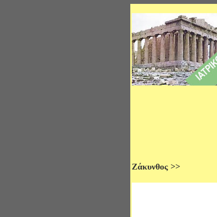
Ζάκυνθος >>