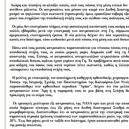
Ακόμη και πλανήτη να αλλάξει κανείς, από τους πόνους στη μέση τελικά δεν 
αντίθετο μάλιστα. Οι αστροναύτες που μένουν για καιρό στο Διεθνή Διαστη
μπορεί να ψηλώνουν λίγα εκατοστά (προσωρινά), όμως εμφανίζουν σοβαρή εξ
μυών που στηρίζουν την σπονδυλική στήλη τους και νιώθουν τους ανάλογους πό
Οι μύες δεν επιστρέφουν πλήρως στην φυσιολογική κατάστασή τους ακόμη κι
πολλές εβδομάδες μετά την επιστροφή των αστροναυτών στη Γη, σύμφωνα
αμερικανική επιστημονική έρευνα. Η νέα μελέτη δείχνει ότι όσο περισσότε
κανείς στο διάστημα, τόσο κινδυνεύει μετά από πόνους στη μέση και από δισκο
Πάνω από τους μισούς αστροναύτες παραπονιούνται για τέτοιους πόνους στη 
σπονδυλική στήλη τους, οι οποίοι μερικές φορές διαρκούν καθ' όλη τη 
αποστολής τους. Επίσης, οι αστροναύτες αντιμετωπίζουν τετραπλάσιο κίνδ
σπονδυλικού δίσκου, αφότου έχουν γυρίσει στη Γη. Τα προβλήματα αυτά συνο
μια αύξηση του ύψους τους κατά περίπου πέντε εκατοστά, καθώς η έλλει
«αλαφρώνει» τη σπονδυλική στήλη τους.
Η μελέτη, με επικεφαλής τον αναπληρωτή καθηγητή ορθοπεδικής χειρουργι
Τσανγκ της Ιατρικής Σχολής του Πανεπιστημίου της Καλιφόρνια-Σαν Ντιέ
παρουσιάσθηκε στο ορθοπεδικό περιοδικό "Spine", δείχνει ότι ένα μελλο
αστροναυτών στον 'Αρη ή η παραμονή τους σε μια βάση στη Σελήνη θα
πρόκληση για το σώμα τους.
Οι ερευνητές μελέτησαν έξι αστροναύτες της NASA πριν και μετά την αποσ
οποία διήρκεσε τέσσερις έως έξι μήνες στο Διεθνή Διαστημικό Σταθμό σ
μικροβαρύτητας. Διαπιστώθηκε ότι οι αστροναύτες μετά την επιστροφή του
σημαντική ατροφία (μείωση επιφάνειας) των παρασπονδυλικών μυών, της τάξη
20%. Έως δύο μήνες μετά το ταξίδι στο διάστημα, έχουν αποκατασταθεί μόνο 
της μυικής απώλειας.