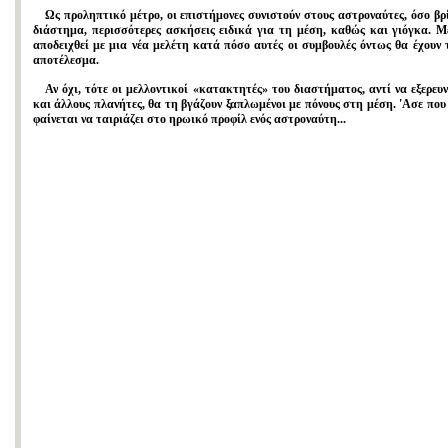
Ως προληπτικό μέτρο, οι επιστήμονες συνιστούν στους αστροναύτες, όσο βρ
διάστημα, περισσότερες ασκήσεις ειδικά για τη μέση, καθώς και γιόγκα. Μ
αποδειχθεί με μια νέα μελέτη κατά πόσο αυτές οι συμβουλές όντως θα έχουν 
αποτέλεσμα.
Αν όχι, τότε οι μελλοντικοί «κατακτητές» του διαστήματος, αντί να εξερευ
και άλλους πλανήτες, θα τη βγάζουν ξαπλωμένοι με πόνους στη μέση. 'Ασε που
φαίνεται να ταιριάζει στο ηρωικό προφίλ ενός αστροναύτη...