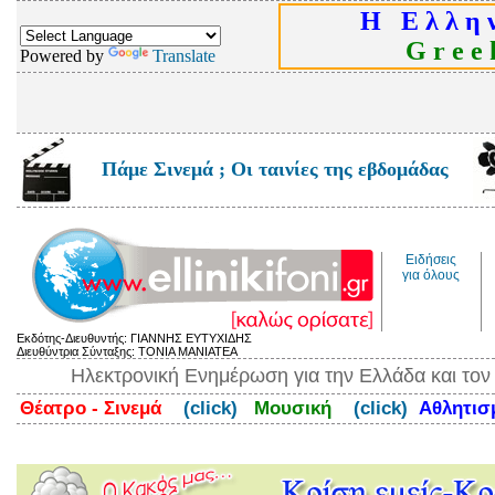
Η Ε λ λ η ν
G r e e k
Powered by
Translate
Πάμε Σινεμά ; Οι ταινίες της εβδομάδας
Ειδήσεις
για όλους
Εκδότης-Διευθυντής: ΓΙΑΝΝΗΣ ΕΥΤΥΧΙΔΗΣ
Διευθύντρια Σύνταξης: ΤΟΝΙΑ ΜΑΝΙΑΤΕΑ
Ηλεκτρονική Ενημέρωση για την Ελλάδα και το
Θέατρο - Σινεμά
(click)
Μουσική
(click)
Αθλητι