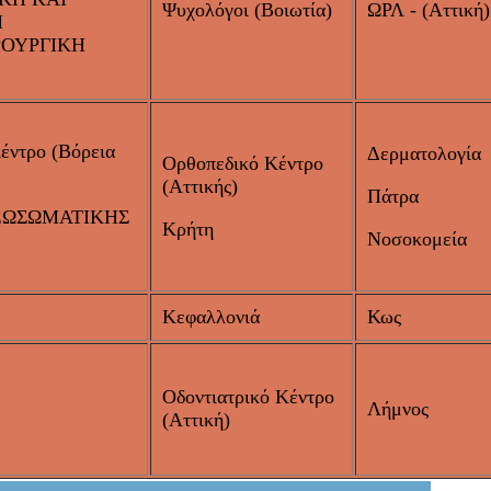
Ψυχολόγοι (Βοιωτία)
ΩΡΛ - (Αττική)
Η
ΡΟΥΡΓΙΚΗ
έντρο (Βόρεια
Δερματολογία
Ορθοπεδικό Κέντρο
(Αττικής)
Πάτρα
ΞΩΣΩΜΑΤΙΚΗΣ
Κρήτη
Νοσοκομεία
Κεφαλλονιά
Κως
Οδοντιατρικό Κέντρο
Λήμνος
(Αττική)