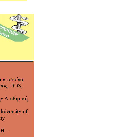
πουτσιούκη
τρος, DDS,
ην Αισθητική
niversity of
ny
Η -