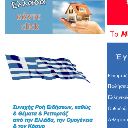
Ρεπορτάζ
Πωλήσεις
Ελληνικέ
Ορθόδοξη
Αθλητισμ