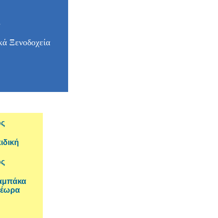
-
κά Ξενοδοχεία
ος
ιδική
ος
αμπάκα
τέωρα