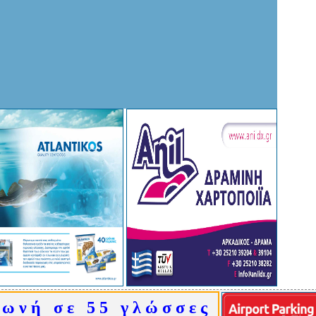
ω ν ή σ ε 5 5 γ λ ώ σ σ ε ς