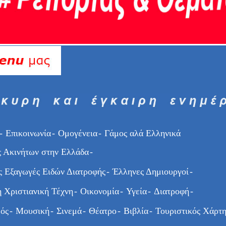
-
Επικοινωνία
-
Ομογένεια
-
Γάμος αλά Ελληνικά
 Ακινήτων στην Ελλάδα
-
ς Εξαγωγές Ειδών Διατροφής
-
Έλληνες Δημιουργοί
-
 Χριστιανική Τέχνη
-
Οικονομία
-
Υγεία
-
Διατροφή
-
ός
-
Μουσική
-
Σινεμά
-
Θέατρο
-
Βιβλία
-
Τουριστικός Χάρτη