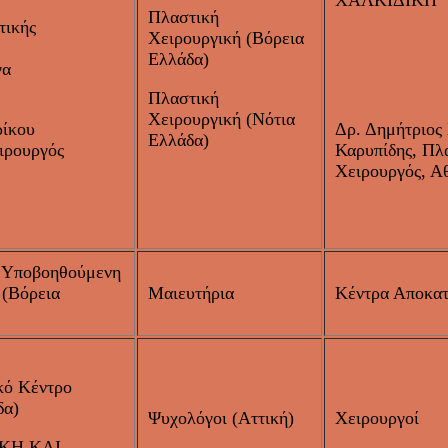
ΧΑΛΚΙΔΙΚΗ
Πλαστική
τικής
Χειρουργική (Βόρεια
Ελλάδα)
γα
Πλαστική
Χειρουργική (Νότια
ίκου
Δρ. Δημήτριος
Ελλάδα)
ιρουργός
Καρυπίδης, Πλ
Χειρουργός, Α
 Υποβοηθούμενη
(Βόρεια
Μαιευτήρια
Κέντρα Αποκα
κό Κέντρο
δα)
Ψυχολόγοι (Αττική)
Χειρουργοί
ΚΗ ΚΑΙ