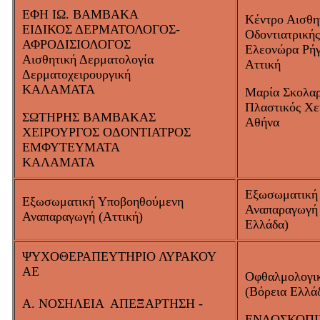
ΕΦΗ ΙΩ. BAMBAKA
Κέντρο Αισθη
ΕΙΔΙΚΟΣ ΔΕΡΜΑΤΟΛΟΓΟΣ-
Οδοντιατρικής
ΑΦΡΟΔΙΣΙΟΛΟΓΟΣ
Ελεονώρα Ρή
Αισθητική Δερματολογία
Αττική
Δερματοχειρουργική
ΚΑΛΑΜΑΤΑ
Μαρία Σκολαρ
Πλαστικός Χε
ΣΩΤΗΡΗΣ BAMBAKAΣ
Αθήνα
ΧΕΙΡΟΥΡΓΟΣ ΟΔΟΝΤΙΑΤΡΟΣ
ΕΜΦΥΤΕΥΜΑΤΑ
ΚΑΛΑΜΑΤΑ
Εξωσωματική
Εξωσωματική Υποβοηθούμενη
Αναπαραγωγή 
Αναπαραγωγή (Αττική)
Ελλάδα)
ΨΥΧΟΘΕΡΑΠΕΥΤΗΡΙΟ ΛΥΡΑΚΟΥ
ΑΕ
Οφθαλμολογι
(Βόρεια Ελλά
Α. ΝΟΣΗΛΕΙΑ  ΑΠΕΞΑΡΤΗΣΗ -
ΕΝΔΟΣΚΟΠΙ