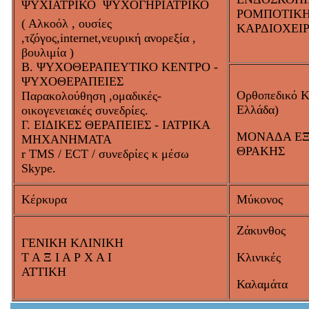
ΨΥΧΙΑΤΡΙΚΟ  ΨΥΧΟΓΗΡΙΑΤΡΙΚΟ
ΡΟΜΠΟΤΙΚ
( Αλκοόλ , ουσίες
ΚΑΡΔΙΟΧΕΙ
,τζόγος,internet,νευρική ανορεξία ,
βουλιμία )
Β. ΨΥΧΟΘΕΡΑΠΕΥΤΙΚΟ ΚΕΝΤΡΟ -
ΨΥΧΟΘΕΡΑΠΕΙΕΣ
Ορθοπεδικό Κ
Παρακολούθηση ,ομαδικές-
Ελλάδα)
οικογενειακές συνεδρίες.
Γ. ΕΙΔΙΚΕΣ ΘΕΡΑΠΕΙΕΣ - ΙΑΤΡΙΚΑ
ΜΟΝΑΔΑ Ε
ΜΗΧΑΝΗΜΑΤΑ
ΘΡΑΚΗΣ
r TMS / ECT / συνεδρίες κ μέσω
Skype.
Κέρκυρα
Μύκονος
Ζάκυνθος
ΓENIKH ΚΛΙΝΙΚΗ
Τ Α Ξ Ι Α Ρ Χ Α Ι
Κλινικές
ΑΤΤΙΚΗ
Καλαμάτα