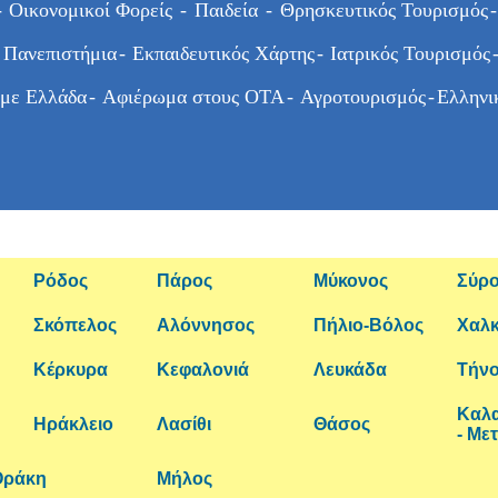
-
Οικονομικοί Φορείς
-
Παιδεία
-
Θρησκευτικός Τουρισμός
-
 Πανεπιστήμια
-
Εκπαιδευτικός Χάρτης
-
Ιατρικός Τουρισμός
με Ελλάδα
-
Αφιέρωμα στους ΟΤΑ
-
Αγροτουρισμός
-
Ελληνι
Ρόδος
Πάρος
Μύκονος
Σύρ
Σκόπελος
Αλόννησος
Πήλιο-Βόλος
Χαλκ
Κέρκυρα
Κεφαλονιά
Λευκάδα
Τήν
Καλ
Ηράκλειο
Λασίθι
Θάσος
- Με
Θράκη
Μήλος