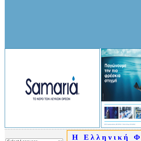
Η Ε λ λ η ν ι κ ή Φ 