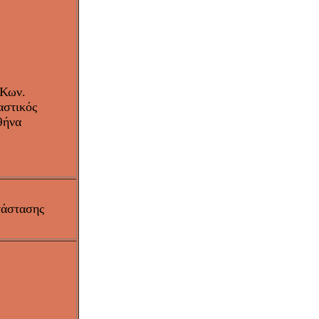
 Κων.
αστικός
θήνα
τάστασης