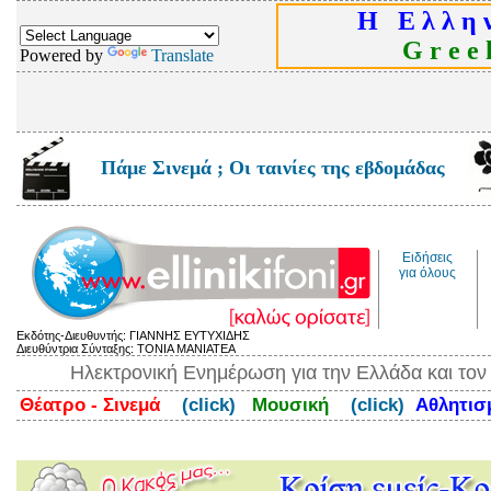
Η Ε λ λ η ν
G r e e k
Powered by
Translate
Πάμε Σινεμά ; Οι ταινίες της εβδομάδας
Ειδήσεις
για όλους
Εκδότης-Διευθυντής: ΓΙΑΝΝΗΣ ΕΥΤΥΧΙΔΗΣ
Διευθύντρια Σύνταξης: ΤΟΝΙΑ ΜΑΝΙΑΤΕΑ
Ηλεκτρονική Ενημέρωση για την Ελλάδα και το
Θέατρο - Σινεμά
(click)
Μουσική
(click)
Αθλητι