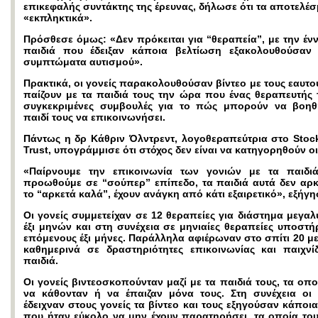
επικεφαλής συντάκτης της έρευνας, δήλωσε ότι τα αποτελέσ
«εκπληκτικά».
Πρόσθεσε όμως: «Δεν πρόκειται για “θεραπεία”, με την ένν
παιδιά που έδειξαν κάποια βελτίωση εξακολουθούσαν
συμπτώματα αυτισμού».
Πρακτικά, οι γονείς παρακολουθούσαν βίντεο με τους εαυτο
παίζουν με τα παιδιά τους την ώρα που ένας θεραπευτής τ
συγκεκριμένες συμβουλές για το πώς μπορούν να βοη
παιδί τους να επικοινωνήσει.
Πάντως η δρ Κάθριν Όλντρεντ, λογοθεραπεύτρια στο Stoc
Trust, υπογράμμισε ότι στόχος δεν είναι να κατηγορηθούν οι
«Παίρνουμε την επικοινωνία των γονιών με τα παιδι
προωθούμε σε “σούπερ” επίπεδο, τα παιδιά αυτά δεν αρκ
το “αρκετά καλά”, έχουν ανάγκη από κάτι εξαιρετικό», εξήγη
Οι γονείς συμμετείχαν σε 12 θεραπείες για διάστημα μεγα
έξι μηνών και στη συνέχεια σε μηνιαίες θεραπείες υποστή
επόμενους έξι μήνες. Παράλληλα αφιέρωναν στο σπίτι 20 μ
καθημερινά σε δραστηριότητες επικοινωνίας και παιχνί
παιδιά.
Οι γονείς βιντεοσκοπούνταν μαζί με τα παιδιά τους, τα οπ
να κάθονταν ή να έπαιζαν μόνα τους. Στη συνέχεια οι 
έδειχναν στους γονείς τα βίντεο και τους εξηγούσαν κάποι
που ήταν εύκολο να μην έχουν παρατηρήσει, τα οποία τους