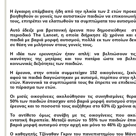
Η έγκαιρη επέμβαση ήδη από την ηλικία των 2 ετών προκε
βοηθηθούν οι γονείς των αυτιστικών παιδιών να επικοινων
τους, επιτρέπει να ελαττωθούν τα συμπτώματα του αυτισμού
Αυτό έδειξε μια βρετανική έρευνα που δημοσιεύθηκε στ
περιοδικό The Lancet, η οποία διήρκησε έξι χρόνια και
παιδιά με βαριά μορφή αυτισμού, πολλά εκ των οποίων δεν
σε θέση να μιλήσουν στους γονείς τους.
Η ιδέα των ερευνητών ήταν απλή: να βελτιώσουν τις
ικανότητες της μητέρας και του πατέρα ώστε να βελτ
κοινωνικές δεξιότητες των παιδιών.
Η έρευνα, στην οποία συμμετείχαν 152 οικογένειες, ξεκί
αφού τα παιδιά διαγνώστηκαν με αυτισμό, περίπου στην ηλ
ετών. Κανονικά τα συμπτώματά τους θα έπρεπε να επιδεινώ
το πέρασμα των ετών.
Οι μισές οικογένειες ακολούθησαν τις συνηθισμένες θερα
50% των παιδιών έπασχαν από βαριά μορφή αυτισμού στην
έρευνας και το ποσοστό τους αυξήθηκε στο 63% έξι χρόνια 
Το αντίθετο όμως συνέβη με τις οικογένειες που ακ
εντατική θεραπεία. Μεταξύ αυτών το 55% των παιδιών έπ
βαριά μορφή αυτισμού στην αρχή και μόνο το 46% έξι χρόνια
Ο καθηγητής Τζόναθαν Γκριν του πανεπιστημίου του Μάντ