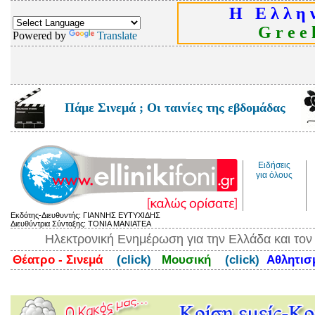
Η Ε λ λ η ν
G r e e k
Powered by
Translate
Πάμε Σινεμά ; Οι ταινίες της εβδομάδας
Ειδήσεις
για όλους
Εκδότης-Διευθυντής: ΓΙΑΝΝΗΣ ΕΥΤΥΧΙΔΗΣ
Διευθύντρια Σύνταξης: ΤΟΝΙΑ ΜΑΝΙΑΤΕΑ
Ηλεκτρονική Ενημέρωση για την Ελλάδα και το
Θέατρο - Σινεμά
(click)
Μουσική
(click)
Αθλητι