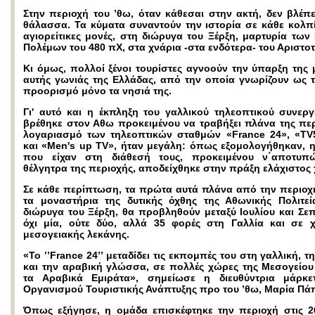
Στην περιοχή του ’θω, όταν κάθεσαι στην ακτή, δεν βλέπε
θάλασσα. Τα κύματα συναντούν την ιστορία σε κάθε κολπί
αγιορείτικες μονές, στη διώρυγα του Ξέρξη, μαρτυρία των
Πολέμων του 480 πΧ, στα χνάρια -στα ενδότερα- του Αριστοτ
Κι όμως, πολλοί ξένοι τουρίστες αγνοούν την ύπαρξη της 
αυτής γωνιάς της Ελλάδας, από την οποία γνωρίζουν ως τ
προορισμό μόνο τα νησιά της.
Γι' αυτό και η έκπληξη του γαλλικού τηλεοπτικού συνεργ
βρέθηκε στον Αθω προκειμένου να τραβήξει πλάνα της περ
λογαριασμό των τηλεοπτικών σταθμών «France 24», «T
και «Men's up TV», ήταν μεγάλη: όπως εξομολογήθηκαν, η
που είχαν στη διάθεσή τους, προκειμένου ν΄αποτυπ
θέλγητρα της περιοχής, αποδείχθηκε στην πράξη ελάχιστος
Σε κάθε περίπτωση, τα πρώτα αυτά πλάνα από την περιοχή
τα μοναστήρια της δυτικής όχθης της Αθωνικής Πολιτεί
διώρυγα του Ξέρξη, θα προβληθούν μεταξύ Ιουλίου και Σεπ
όχι μία, ούτε δύο, αλλά 35 φορές στη Γαλλία και σε 
μεσογειακής λεκάνης.
«Το ʽʼFrance 24ʼʼ μεταδίδει τις εκπομπές του στη γαλλική, τ
και την αραβική γλώσσα, σε πολλές χώρες της Μεσογείου 
τα Αραβικά Εμιράτα», σημείωσε η διευθύντρια μάρκε
Οργανισμού Τουριστικής Ανάπτυξης προ του ’θω, Μαρία Πά
Όπως εξήγησε, η ομάδα επισκέφτηκε την περιοχή στις 26