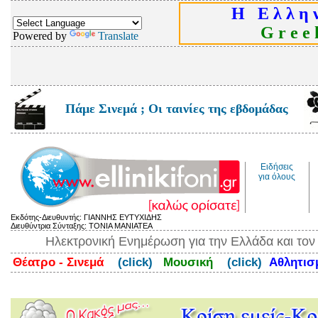
Η Ε λ λ η ν
G r e e k
Powered by
Translate
Πάμε Σινεμά ; Οι ταινίες της εβδομάδας
Ειδήσεις
για όλους
Εκδότης-Διευθυντής: ΓΙΑΝΝΗΣ ΕΥΤΥΧΙΔΗΣ
Διευθύντρια Σύνταξης: ΤΟΝΙΑ ΜΑΝΙΑΤΕΑ
Ηλεκτρονική Ενημέρωση για την Ελλάδα και το
Θέατρο - Σινεμά
(click)
Μουσική
(click)
Αθλητι