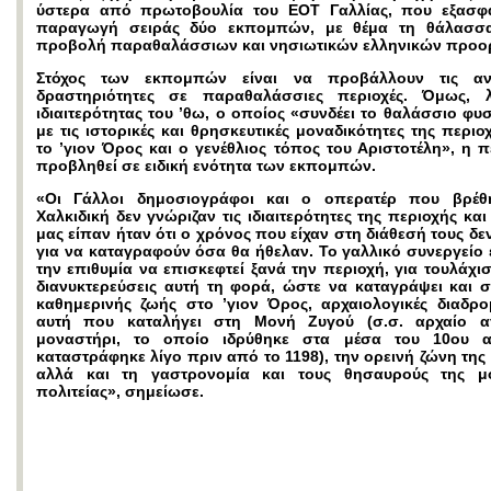
ύστερα από πρωτοβουλία του ΕΟΤ Γαλλίας, που εξασφ
παραγωγή σειράς δύο εκπομπών, με θέμα τη θάλασσα
προβολή παραθαλάσσιων και νησιωτικών ελληνικών προο
Στόχος των εκπομπών είναι να προβάλλουν τις αν
δραστηριότητες σε παραθαλάσσιες περιοχές. Όμως, 
ιδιαιτερότητας του ’θω, ο οποίος «συνδέει το θαλάσσιο φυ
με τις ιστορικές και θρησκευτικές μοναδικότητες της περι
το ’γιον Όρος και ο γενέθλιος τόπος του Αριστοτέλη», η 
προβληθεί σε ειδική ενότητα των εκπομπών.
«Οι Γάλλοι δημοσιογράφοι και ο οπερατέρ που βρέθ
Χαλκιδική δεν γνώριζαν τις ιδιαιτερότητες της περιοχής κα
μας είπαν ήταν ότι ο χρόνος που είχαν στη διάθεσή τους δ
για να καταγραφούν όσα θα ήθελαν. Το γαλλικό συνεργείο
την επιθυμία να επισκεφτεί ξανά την περιοχή, για τουλάχι
διανυκτερεύσεις αυτή τη φορά, ώστε να καταγράψει και σ
καθημερινής ζωής στο ’γιον Όρος, αρχαιολογικές διαδρ
αυτή που καταλήγει στη Μονή Ζυγού (σ.σ. αρχαίο αγ
μοναστήρι, το οποίο ιδρύθηκε στα μέσα του 10ου α
καταστράφηκε λίγο πριν από το 1198), την ορεινή ζώνη της
αλλά και τη γαστρονομία και τους θησαυρούς της μο
πολιτείας», σημείωσε.