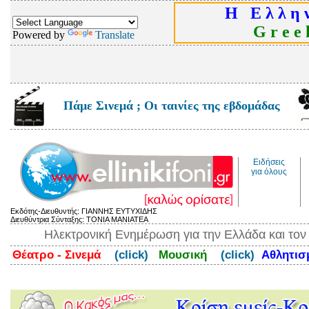
Η Ε λ λ η ν
G r e e k
Powered by
Translate
Πάμε Σινεμά ; Οι ταινίες της εβδομάδας
Ειδήσεις
για όλους
Εκδότης-Διευθυντής: ΓΙΑΝΝΗΣ ΕΥΤΥΧΙΔΗΣ
Διευθύντρια Σύνταξης: ΤΟΝΙΑ ΜΑΝΙΑΤΕΑ
Ηλεκτρονική Ενημέρωση για την Ελλάδα και το
Θέατρο - Σινεμά
(click)
Μουσική
(click)
Αθλητι