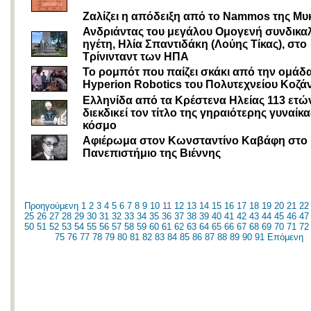
Ζαλίζει η απόδειξη από το Nammos της Μυ
Ανδριάντας του μεγάλου Ομογενή συνδικα
ηγέτη, Ηλία Σπαντιδάκη (Λούης Τίκας), στο
Τρίνινταντ των ΗΠΑ
Το ρομπότ που παίζει σκάκι από την ομάδ
Hyperion Robotics του Πολυτεχνείου Κοζά
Ελληνίδα από τα Κρέστενα Ηλείας 113 ετώ
διεκδικεί τον τίτλο της γηραιότερης γυναίκ
κόσμο
Αφιέρωμα στον Κωνσταντίνο Καβάφη στο
Πανεπιστήμιο της Βιέννης
Προηγούμενη
1
2
3
4
5
6
7
8
9
10
11
12
13
14
15
16
17
18
19
20
21
22
25
26
27
28
29
30
31
32
33
34
35
36
37
38
39
40
41
42
43
44
45
46
47
50
51
52
53
54
55
56
57
58
59
60
61
62
63
64
65
66
67
68
69
70
71
72
75
76
77
78
79
80
81
82
83
84
85
86
87
88
89
90
91
Επόμενη