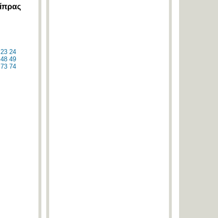
ίπρας
23
24
48
49
73
74