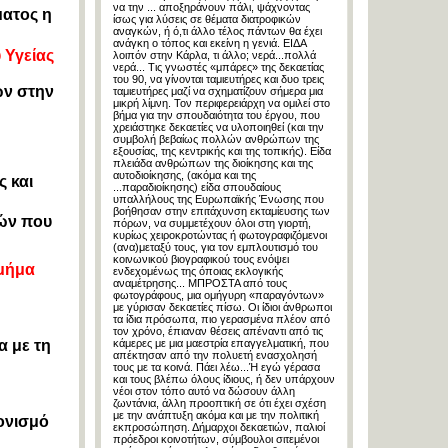
να την ... αποξηράνουν πάλι, ψάχνοντας
ματος η
ίσως για λύσεις σε θέματα διατροφικών
αναγκών, ή ό,τι άλλο τέλος πάντων θα έχει
ανάγκη ο τόπος και εκείνη η γενιά. ΕΙΔΑ
 Υγείας
λοιπόν στην Κάρλα, τι άλλο; νερά...πολλά
νερά... Τις γνωστές «μπάρες» της δεκαετίας
του 90, να γίνονται ταμιευτήρες και δυο τρεις
ων στην
ταμιευτήρες μαζί να σχηματίζουν σήμερα μια
μικρή λίμνη. Τον περιφερειάρχη να ομιλεί στο
βήμα για την σπουδαιότητα του έργου, που
χρειάστηκε δεκαετίες να υλοποιηθεί (και την
συμβολή βεβαίως πολλών ανθρώπων της
εξουσίας, της κεντρικής και της τοπικής). Είδα
πλειάδα ανθρώπων της διοίκησης και της
αυτοδιοίκησης, (ακόμα και της
 και
...παραδιοίκησης) είδα σπουδαίους
υπαλλήλους της Ευρωπαϊκής Ένωσης που
βοήθησαν στην επιτάχυνση εκταμίευσης των
νών που
πόρων, να συμμετέχουν όλοι στη γιορτή,
κυρίως χειροκροτώντας ή φωτογραφιζόμενοι
(ανα)μεταξύ τους, για τον εμπλουτισμό του
κοινωνικού βιογραφικού τους ενόψει
Τμήμα
ενδεχομένως της όποιας εκλογικής
αναμέτρησης... ΜΠΡΟΣΤΑ από τους
φωτογράφους, μια ομήγυρη «παραγόντων»
με γύρισαν δεκαετίες πίσω. Οι ίδιοι άνθρωποι
τα ίδια πρόσωπα, πιο γερασμένα πλέον από
τον χρόνο, έπιαναν θέσεις απέναντι από τις
α με τη
κάμερες με μια μαεστρία επαγγελματική, που
απέκτησαν από την πολυετή ενασχολησή
τους με τα κοινά. Πάει λέω...Ή εγώ γέρασα
και τους βλέπω όλους ίδιους, ή δεν υπάρχουν
νέοι στον τόπο αυτό να δώσουν άλλη
ζωντάνια, άλλη προοπτική σε ότι έχει σχέση
με την ανάπτυξη ακόμα και με την πολιτική
ονισμό
εκπροσώπηση. Δήμαρχοι δεκαετιών, παλιοί
πρόεδροι κοινοτήτων, σύμβουλοι σιτεμένοι