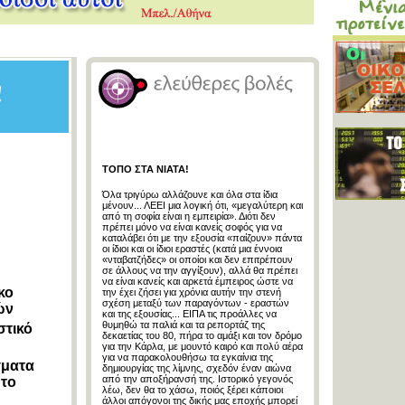
ΤΟΠΟ ΣΤΑ ΝΙΑΤΑ!
Όλα τριγύρω αλλάζουνε και όλα στα ίδια
μένουν... ΛΕΕΙ μια λογική ότι, «μεγαλύτερη και
από τη σοφία είναι η εμπειρία». Διότι δεν
πρέπει μόνο να είναι κανείς σοφός για να
καταλάβει ότι με την εξουσία «παίζουν» πάντα
οι ίδιοι και οι ίδιοι εραστές (κατά μια έννοια
«νταβατζήδες» οι οποίοι και δεν επιτρέπουν
σε άλλους να την αγγίξουν), αλλά θα πρέπει
να είναι κανείς και αρκετά έμπειρος ώστε να
κο
την έχει ζήσει για χρόνια αυτήν την στενή
σχέση μεταξύ των παραγόντων - εραστών
ών
και της εξουσίας... ΕΙΠΑ τις προάλλες να
θυμηθώ τα παλιά και τα ρεπορτάζ της
στικό
δεκαετίας του 80, πήρα το αμάξι και τον δρόμο
για την Κάρλα, με μουντό καιρό και πολύ αέρα
για να παρακολουθήσω τα εγκαίνια της
σματα
δημιουργίας της λίμνης, σχεδόν έναν αιώνα
από την αποξήρανσή της. Ιστορικό γεγονός
 το
λέω, δεν θα το χάσω, ποιός ξέρει κάποιοι
άλλοι απόγονοι της δικής μας εποχής μπορεί