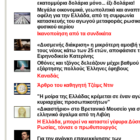
εκατομμύρια δολάρια μόνο... έξι δολάρια!
Μεγάλα οικονομικά, γεωπολιτικά και αναπτ
οφέλη για την Ελλάδα, από τη συμφωνία
κατασκευής του αγωγού μεταφοράς ρωσικ
φυσικού αερίου
Ικανοποίηση από τα συνδικάτα
«Δυσμενής διάκριση» η μικρότερη αμοιβή 
τους νέους κάτω των 25 ετών, αποφάσισε 
Ειρηνοδικείο Κατερίνης
Οθόνες και τζόγος δελεάζουν μέχρι βαθμού
εξάρτησης πολλούς Έλληνες έφηβους
Καναδάς
Άρθρο του καθηγητή Τζέιμς Ντιν
"Η μοίρα της Ελλάδας κρέμεται σε έναν α
κυριαρχίας προσωπικοτήτων"
«Δικαστήριο» στο Βρετανικό Μουσείο για 
ελληνικό άγαλμα από τη Λιβύη
Η Ελλάδα, μπορεί να καταστεί γέφυρα Δύσ
Ρωσίας, τόνισε ο πρωθυπουργός
Για την ανάγκη επανεκκίνησης των