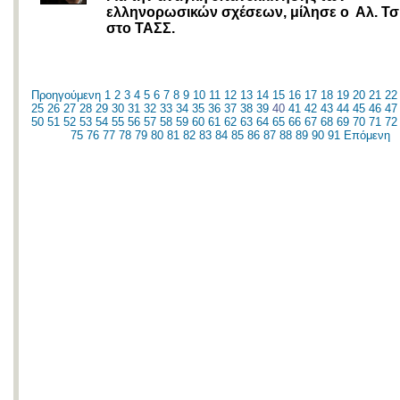
ελληνορωσικών σχέσεων, μίλησε ο Αλ. Τσ
στο ΤΑΣΣ.
Προηγούμενη
1
2
3
4
5
6
7
8
9
10
11
12
13
14
15
16
17
18
19
20
21
22
25
26
27
28
29
30
31
32
33
34
35
36
37
38
39
40
41
42
43
44
45
46
47
50
51
52
53
54
55
56
57
58
59
60
61
62
63
64
65
66
67
68
69
70
71
72
75
76
77
78
79
80
81
82
83
84
85
86
87
88
89
90
91
Επόμενη