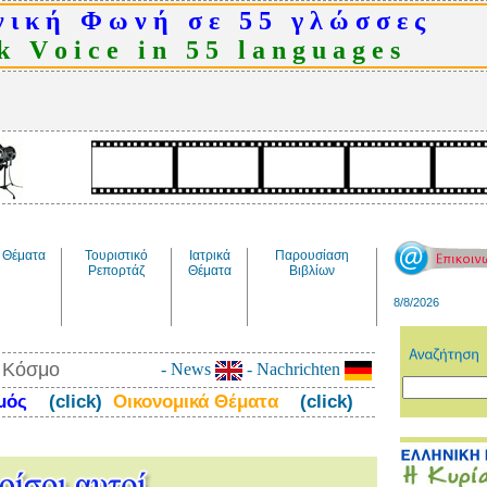
 ι κ ή Φ ω ν ή σ ε 5 5 γ λ ώ σ σ ε ς
 V o i c e i n 5 5 l a n g u a g e s
Θέματα
Τουριστικό
Ιατρικά
Παρουσίαση
Ρεπορτάζ
Θέματα
Βιβλίων
8/8/2026
ν Κόσμο
- News
- Nachrichten
σμός
(click)
Οικονομικά Θέματα
(click)