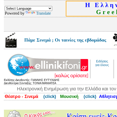
Η Ε λ λ η ν
G r e e k
Powered by
Translate
Πάμε Σινεμά ; Οι ταινίες της εβδομάδας
Ειδήσεις
για όλους
Εκδότης-Διευθυντής: ΓΙΑΝΝΗΣ ΕΥΤΥΧΙΔΗΣ
Διευθύντρια Σύνταξης: ΤΟΝΙΑ ΜΑΝΙΑΤΕΑ
Ηλεκτρονική Ενημέρωση για την Ελλάδα και το
Θέατρο - Σινεμά
(click)
Μουσική
(click)
Αθλητι