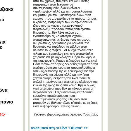
από τον χρόνο, πολιτικοί και διευθυντές
υπηρεσιών που ξέχασαν να
συνταξιοδοτηθούν, όλοι εκείνοι οι
υξιακά
«πολιτευτές», αλλά και οι πρωτοκλασάτοι
κομματάνθρωποι - «ιδιαίτεροι» όλων των
χώρων, που ...σταφίδωσε τα πρόσωπά τους
ού
ο χρόνος, «γυρολόγοι των εκδηλώσεων»
ιδίως των εγκαινίων (μετα φαγητού
παρακαλώ), προσδοκώντας τουλάχιστον
δημοσιότητα, δεν λένε ακόμα να
εγκαταλείψουν, να αποτραβηχτούν
παραχωρώντας τις θέσεις τους σε νέους
για
ανθρώπους, ορεξάτους για δουλειά, πιο
το
δυνατούς να χαράξουν το μέλλον που
άλωστε τους ανήκει... ΔΕΝ είχε τελειώσει η
τελετή των εγκαινίων εκεί στα παρακάρλια
χωράφια και μελαγχόλησα. Πήρα τον δρόμο
της επιστροφής. Άραγε τι ζητούσα και γω εκεί;
Πάνε πάνω από τρεις δεκαετίες τώρα από την
πρώτη σύσκεψη που είχα παρακολουθήσει
τότε ως ρεπόρτερ της «Ελευθερίας» για την
δημιουργία της λίμνης αλλά και την (στα
χαρτιά ακόμη) εκτροπή του Αχελώου! Οι
παλιοί «παράγοντες» πρέπει να κλείσουν τον
κύκλο της ζωής τους στα κοινά. Κρίμα όμως,
γιατί από μόνοι τους δεν το κάνουν ποτέ οι
γώνα
περισσότεροι. Η εξουσία είναι μια πλούσια
ερωμένη, κρατά ομήρους τους
«τσιμπιμένους» μαζί της. Οι μόνοι που
σπάνιο
μπορούν να βάλουν τέλος σ´αυτές τις σχέσεις
είναι οι ψηφοφόροι. Κανείς άλλος...
ης-
Γράφει ο Δημοσιογράφος Χρήστος Τσαντήλας
Αναλυτικά στη σελίδα "Θέματα" >>