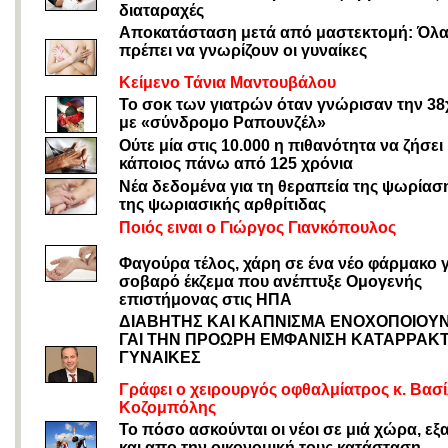
διαταραχές
Αποκατάσταση μετά από μαστεκτομή: Όλ
πρέπει να γνωρίζουν οι γυναίκες
Κείμενο Τάνια Μαντουβάλου
Το σοκ των γιατρών όταν γνώρισαν την 3
με «σύνδρομο Ραπουνζέλ»
Ούτε μία στις 10.000 η πιθανότητα να ζήσει
κάποιος πάνω από 125 χρόνια
Νέα δεδομένα για τη θεραπεία της ψωρίαση
της ψωριασικής αρθρίτιδας
Ποιός ειναι ο Γιώργος Γιανκόπουλος
Φαγούρα τέλος, χάρη σε ένα νέο φάρμακο γ
σοβαρό έκζεμα που ανέπτυξε Ομογενής
επιστήμονας στις ΗΠΑ
ΔΙΑΒΗΤΗΣ ΚΑΙ ΚΑΠΝΙΣΜΑ ΕΝΟΧΟΠΟΙΟΥΝ
ΓΑΙ ΤΗΝ ΠΡΟΩΡΗ ΕΜΦΑΝΙΣΗ ΚΑΤΑΡΡΑΚΤ
ΓΥΝΑΙΚΕΣ
Γράφει ο χειρουργός οφθαλμίατρος κ. Βασ
Κοζομπόλης
Το πόσο ασκούνται οι νέοι σε μιά χώρα, εξ
και απο την οικονομική τους κατάσταση