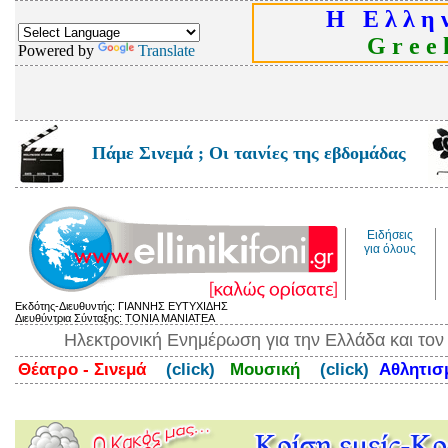
Η Ε λ λ η ν
G r e e k
Powered by
Translate
Πάμε Σινεμά ; Οι ταινίες της εβδομάδας
Ειδήσεις
για όλους
Εκδότης-Διευθυντής: ΓΙΑΝΝΗΣ ΕΥΤΥΧΙΔΗΣ
Διευθύντρια Σύνταξης: ΤΟΝΙΑ ΜΑΝΙΑΤΕΑ
Ηλεκτρονική Ενημέρωση για την Ελλάδα και το
Θέατρο - Σινεμά
(click)
Μουσική
(click)
Αθλητι