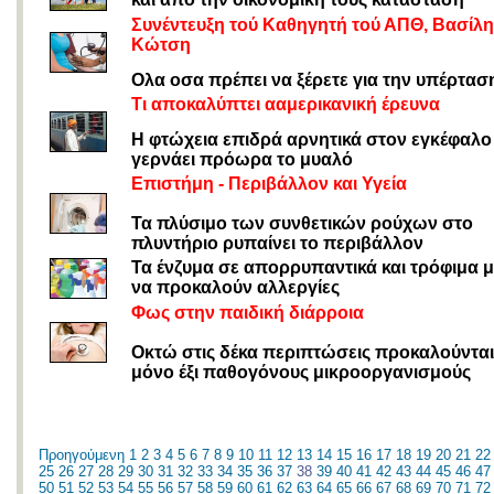
Συνέντευξη τού Καθηγητή τού ΑΠΘ, Βασίλη
Κώτση
Ολα οσα πρέπει να ξέρετε για την υπέρτασ
Τι αποκαλύπτει ααμερικανική έρευνα
Η φτώχεια επιδρά αρνητικά στον εγκέφαλο 
γερνάει πρόωρα το μυαλό
Επιστήμη - Περιβάλλον και Υγεία
Τα πλύσιμο των συνθετικών ρούχων στο
πλυντήριο ρυπαίνει το περιβάλλον
Τα ένζυμα σε απορρυπαντικά και τρόφιμα 
να προκαλούν αλλεργίες
Φως στην παιδική διάρροια
Οκτώ στις δέκα περιπτώσεις προκαλούντα
μόνο έξι παθογόνους μικροοργανισμούς
Προηγούμενη
1
2
3
4
5
6
7
8
9
10
11
12
13
14
15
16
17
18
19
20
21
22
25
26
27
28
29
30
31
32
33
34
35
36
37
38
39
40
41
42
43
44
45
46
47
50
51
52
53
54
55
56
57
58
59
60
61
62
63
64
65
66
67
68
69
70
71
72