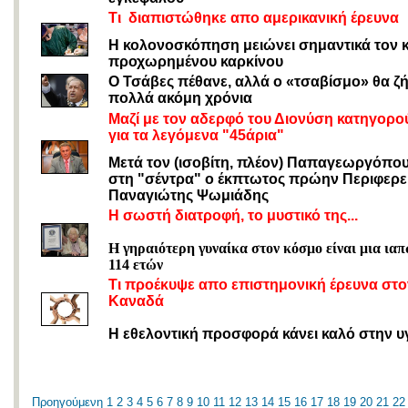
Τι διαπιστώθηκε απο αμερικανική έρευνα
Η κολονοσκόπηση μειώνει σημαντικά τον 
προχωρημένου καρκίνου
Ο Τσάβες πέθανε, αλλά ο «τσαβίσμο» θα ζή
πολλά ακόμη χρόνια
Μαζί με τον αδερφό του Διονύση κατηγορο
για τα λεγόμενα "45άρια"
Μετά τον (ισοβίτη, πλέον) Παπαγεωργόπου
στη "σέντρα" ο έκπτωτος πρώην Περιφερε
Παναγιώτης Ψωμιάδης
Η σωστή διατροφή, το μυστικό της...
Η γηραιότερη γυναίκα στον κόσμο είναι μια ια
114 ετών
Τι προέκυψε απο επιστημονική έρευνα στο
Καναδά
Η εθελοντική προσφορά κάνει καλό στην υ
Προηγούμενη
1
2
3
4
5
6
7
8
9
10
11
12
13
14
15
16
17
18
19
20
21
22