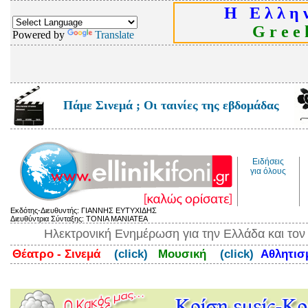
Η Ε λ λ η ν
G r e e k
Powered by
Translate
Πάμε Σινεμά ; Οι ταινίες της εβδομάδας
Ειδήσεις
για όλους
Εκδότης-Διευθυντής: ΓΙΑΝΝΗΣ ΕΥΤΥΧΙΔΗΣ
Διευθύντρια Σύνταξης: ΤΟΝΙΑ ΜΑΝΙΑΤΕΑ
Ηλεκτρονική Ενημέρωση για την Ελλάδα και το
Θέατρο - Σινεμά
(click)
Μουσική
(click)
Αθλητι