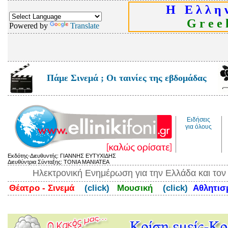
Η Ε λ λ η ν
G r e e k
Powered by
Translate
Πάμε Σινεμά ; Οι ταινίες της εβδομάδας
Ειδήσεις
για όλους
Εκδότης-Διευθυντής: ΓΙΑΝΝΗΣ ΕΥΤΥΧΙΔΗΣ
Διευθύντρια Σύνταξης: ΤΟΝΙΑ ΜΑΝΙΑΤΕΑ
Ηλεκτρονική Ενημέρωση για την Ελλάδα και το
Θέατρο - Σινεμά
(click)
Μουσική
(click)
Αθλητι