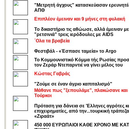
"Μετρητή άγχους" κατασκεύασαν ερευνητέ
ΑΠΘ
Επιπλέον έμειναν και 9 μήνες στη φυλακή
Το δικαστήριο τις αθώωσε, αλλά έμειναν με
"ρετσινιά" τρεις ιερόδουλες με AIDS
΄Ολα τα βραβεία
Φεστιβάλ - «Έσπασε ταμεία» το Argo
Το Κομμουνιστικό Κόμμα τής Ρωσίας προσ
τον Ζεράρ Ντεπαρντιέ να γίνει μέλος του
Κώστας Γαβράς
"Ζούμε σε έναν άγριο καπιταλισμό"
Μάθανε πως "ξεπουλάμε", πλακώσανε και 
Τούρκοι
Πρόταση για δάνεια σε 'Ελληνες αγρότες κ
επιχειρηματίες, από την...τουρκική τράπεζα
«Ζιραάτ»
450 000 ΕΥΡΩΠΑΙΟΙ ΚΑΘΕ ΧΡΟΝΟ ΜΕ ΚΑ