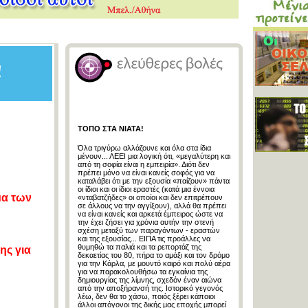
ΤΟΠΟ ΣΤΑ ΝΙΑΤΑ!
Όλα τριγύρω αλλάζουνε και όλα στα ίδια
μένουν... ΛΕΕΙ μια λογική ότι, «μεγαλύτερη και
από τη σοφία είναι η εμπειρία». Διότι δεν
πρέπει μόνο να είναι κανείς σοφός για να
καταλάβει ότι με την εξουσία «παίζουν» πάντα
οι ίδιοι και οι ίδιοι εραστές (κατά μια έννοια
μα των
«νταβατζήδες» οι οποίοι και δεν επιτρέπουν
σε άλλους να την αγγίξουν), αλλά θα πρέπει
να είναι κανείς και αρκετά έμπειρος ώστε να
την έχει ζήσει για χρόνια αυτήν την στενή
σχέση μεταξύ των παραγόντων - εραστών
και της εξουσίας... ΕΙΠΑ τις προάλλες να
θυμηθώ τα παλιά και τα ρεπορτάζ της
ης για
δεκαετίας του 80, πήρα το αμάξι και τον δρόμο
για την Κάρλα, με μουντό καιρό και πολύ αέρα
για να παρακολουθήσω τα εγκαίνια της
δημιουργίας της λίμνης, σχεδόν έναν αιώνα
από την αποξήρανσή της. Ιστορικό γεγονός
λέω, δεν θα το χάσω, ποιός ξέρει κάποιοι
άλλοι απόγονοι της δικής μας εποχής μπορεί