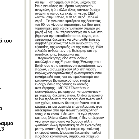
να την ... αποξηράνουν πάλι, ψάχνοντας
ίσως για λύσεις σε θέματα διατροφικών
αναγκών, ή ό,τι άλλο τέλος πάντων θα έχει
ανάγκη ο τόπος και εκείνη η γενιά. ΕΙΔΑ
λοιπόν στην Κάρλα, τι άλλο; νερά...πολλά
νερά... Τις γνωστές «μπάρες» της δεκαετίας
του 90, να γίνονται ταμιευτήρες και δυο τρεις
ταμιευτήρες μαζί να σχηματίζουν σήμερα μια
μικρή λίμνη. Τον περιφερειάρχη να ομιλεί στο
βήμα για την σπουδαιότητα του έργου, που
χρειάστηκε δεκαετίες να υλοποιηθεί (και την
ά του
συμβολή βεβαίως πολλών ανθρώπων της
εξουσίας, της κεντρικής και της τοπικής). Είδα
πλειάδα ανθρώπων της διοίκησης και της
αυτοδιοίκησης, (ακόμα και της
...παραδιοίκησης) είδα σπουδαίους
υπαλλήλους της Ευρωπαϊκής Ένωσης που
βοήθησαν στην επιτάχυνση εκταμίευσης των
πόρων, να συμμετέχουν όλοι στη γιορτή,
κυρίως χειροκροτώντας ή φωτογραφιζόμενοι
(ανα)μεταξύ τους, για τον εμπλουτισμό του
κοινωνικού βιογραφικού τους ενόψει
ενδεχομένως της όποιας εκλογικής
αναμέτρησης... ΜΠΡΟΣΤΑ από τους
Τ
φωτογράφους, μια ομήγυρη «παραγόντων»
με γύρισαν δεκαετίες πίσω. Οι ίδιοι άνθρωποι
τα ίδια πρόσωπα, πιο γερασμένα πλέον από
τον χρόνο, έπιαναν θέσεις απέναντι από τις
κάμερες με μια μαεστρία επαγγελματική, που
α
απέκτησαν από την πολυετή ενασχολησή
τους με τα κοινά. Πάει λέω...Ή εγώ γέρασα
και τους βλέπω όλους ίδιους, ή δεν υπάρχουν
νέοι στον τόπο αυτό να δώσουν άλλη
γραμμα
ζωντάνια, άλλη προοπτική σε ότι έχει σχέση
13
με την ανάπτυξη ακόμα και με την πολιτική
εκπροσώπηση. Δήμαρχοι δεκαετιών, παλιοί
πρόεδροι κοινοτήτων, σύμβουλοι σιτεμένοι