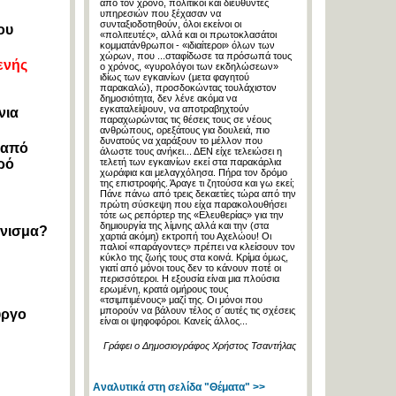
από τον χρόνο, πολιτικοί και διευθυντές
υπηρεσιών που ξέχασαν να
συνταξιοδοτηθούν, όλοι εκείνοι οι
ου
«πολιτευτές», αλλά και οι πρωτοκλασάτοι
κομματάνθρωποι - «ιδιαίτεροι» όλων των
χώρων, που ...σταφίδωσε τα πρόσωπά τους
ενής
ο χρόνος, «γυρολόγοι των εκδηλώσεων»
ιδίως των εγκαινίων (μετα φαγητού
παρακαλώ), προσδοκώντας τουλάχιστον
δημοσιότητα, δεν λένε ακόμα να
εγκαταλείψουν, να αποτραβηχτούν
νια
παραχωρώντας τις θέσεις τους σε νέους
ανθρώπους, ορεξάτους για δουλειά, πιο
δυνατούς να χαράξουν το μέλλον που
 από
άλωστε τους ανήκει... ΔΕΝ είχε τελειώσει η
ρό
τελετή των εγκαινίων εκεί στα παρακάρλια
χωράφια και μελαγχόλησα. Πήρα τον δρόμο
της επιστροφής. Άραγε τι ζητούσα και γω εκεί;
Πάνε πάνω από τρεις δεκαετίες τώρα από την
πρώτη σύσκεψη που είχα παρακολουθήσει
τότε ως ρεπόρτερ της «Ελευθερίας» για την
δημιουργία της λίμνης αλλά και την (στα
πνισμα?
χαρτιά ακόμη) εκτροπή του Αχελώου! Οι
παλιοί «παράγοντες» πρέπει να κλείσουν τον
κύκλο της ζωής τους στα κοινά. Κρίμα όμως,
γιατί από μόνοι τους δεν το κάνουν ποτέ οι
περισσότεροι. Η εξουσία είναι μια πλούσια
ερωμένη, κρατά ομήρους τους
«τσιμπιμένους» μαζί της. Οι μόνοι που
μπορούν να βάλουν τέλος σ´αυτές τις σχέσεις
ύργο
είναι οι ψηφοφόροι. Κανείς άλλος...
Γράφει ο Δημοσιογράφος Χρήστος Τσαντήλας
Αναλυτικά στη σελίδα "Θέματα" >>