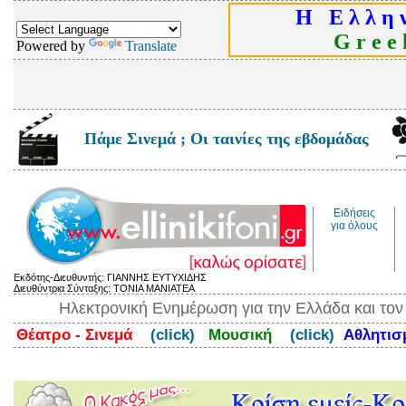
Η Ε λ λ η ν
G r e e k
Powered by
Translate
Πάμε Σινεμά ; Οι ταινίες της εβδομάδας
Ειδήσεις
για όλους
Εκδότης-Διευθυντής: ΓΙΑΝΝΗΣ ΕΥΤΥΧΙΔΗΣ
Διευθύντρια Σύνταξης: ΤΟΝΙΑ ΜΑΝΙΑΤΕΑ
Ηλεκτρονική Ενημέρωση για την Ελλάδα και το
Θέατρο - Σινεμά
(click)
Μουσική
(click)
Αθλητι