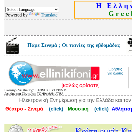
Η Ε λ λ η ν
G r e e k
Powered by
Translate
Πάμε Σινεμά ; Οι ταινίες της εβδομάδας
Ειδήσεις
για όλους
Εκδότης-Διευθυντής: ΓΙΑΝΝΗΣ ΕΥΤΥΧΙΔΗΣ
Διευθύντρια Σύνταξης: ΤΟΝΙΑ ΜΑΝΙΑΤΕΑ
Ηλεκτρονική Ενημέρωση για την Ελλάδα και το
Θέατρο - Σινεμά
(click)
Μουσική
(click)
Αθλητι