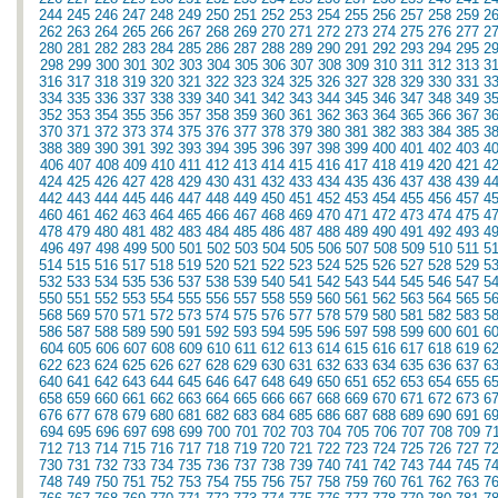
244
245
246
247
248
249
250
251
252
253
254
255
256
257
258
259
2
262
263
264
265
266
267
268
269
270
271
272
273
274
275
276
277
2
280
281
282
283
284
285
286
287
288
289
290
291
292
293
294
295
2
298
299
300
301
302
303
304
305
306
307
308
309
310
311
312
313
3
316
317
318
319
320
321
322
323
324
325
326
327
328
329
330
331
3
334
335
336
337
338
339
340
341
342
343
344
345
346
347
348
349
3
352
353
354
355
356
357
358
359
360
361
362
363
364
365
366
367
3
370
371
372
373
374
375
376
377
378
379
380
381
382
383
384
385
3
388
389
390
391
392
393
394
395
396
397
398
399
400
401
402
403
4
406
407
408
409
410
411
412
413
414
415
416
417
418
419
420
421
4
424
425
426
427
428
429
430
431
432
433
434
435
436
437
438
439
4
442
443
444
445
446
447
448
449
450
451
452
453
454
455
456
457
4
460
461
462
463
464
465
466
467
468
469
470
471
472
473
474
475
4
478
479
480
481
482
483
484
485
486
487
488
489
490
491
492
493
4
496
497
498
499
500
501
502
503
504
505
506
507
508
509
510
511
5
514
515
516
517
518
519
520
521
522
523
524
525
526
527
528
529
5
532
533
534
535
536
537
538
539
540
541
542
543
544
545
546
547
5
550
551
552
553
554
555
556
557
558
559
560
561
562
563
564
565
5
568
569
570
571
572
573
574
575
576
577
578
579
580
581
582
583
5
586
587
588
589
590
591
592
593
594
595
596
597
598
599
600
601
6
604
605
606
607
608
609
610
611
612
613
614
615
616
617
618
619
6
622
623
624
625
626
627
628
629
630
631
632
633
634
635
636
637
6
640
641
642
643
644
645
646
647
648
649
650
651
652
653
654
655
6
658
659
660
661
662
663
664
665
666
667
668
669
670
671
672
673
6
676
677
678
679
680
681
682
683
684
685
686
687
688
689
690
691
6
694
695
696
697
698
699
700
701
702
703
704
705
706
707
708
709
7
712
713
714
715
716
717
718
719
720
721
722
723
724
725
726
727
7
730
731
732
733
734
735
736
737
738
739
740
741
742
743
744
745
7
748
749
750
751
752
753
754
755
756
757
758
759
760
761
762
763
7