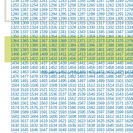
1238
1239
1240
1241
1242
1243
1244
1245
1246
1247
1248
1249
1250
1252
1253
1254
1255
1256
1257
1258
1259
1260
1261
1262
1263
1264
1266
1267
1268
1269
1270
1271
1272
1273
1274
1275
1276
1277
1278
1280
1281
1282
1283
1284
1285
1286
1287
1288
1289
1290
1291
1292
1294
1295
1296
1297
1298
1299
1300
1301
1302
1303
1304
1305
1306
1308
1309
1310
1311
1312
1313
1314
1315
1316
1317
1318
1319
1320
1322
1323
1324
1325
1326
1327
1328
1329
1330
1331
1332
1333
1334
1336
1337
1338
1339
1340
1341
1342
1343
1344
1345
1346
1347
1348
1350
1351
1352
1353
1354
1355
1356
1357
1358
1359
1360
1361
1362
1364
1365
1366
1367
1368
1369
1370
1371
1372
1373
1374
1375
1376
1378
1379
1380
1381
1382
1383
1384
1385
1386
1387
1388
1389
1390
1392
1393
1394
1395
1396
1397
1398
1399
1400
1401
1402
1403
1404
1406
1407
1408
1409
1410
1411
1412
1413
1414
1415
1416
1417
1418
1420
1421
1422
1423
1424
1425
1426
1427
1428
1429
1430
1431
1432
1434
1435
1436
1437
1438
1439
1440
1441
1442
1443
1444
1445
1446
1448
1449
1450
1451
1452
1453
1454
1455
1456
1457
1458
1459
1460
1462
1463
1464
1465
1466
1467
1468
1469
1470
1471
1472
1473
1474
Ειδήσεις για όλους
|
Θέματα
|
Τουριστικό Ρεπορτάζ
|
Ιατρ
1476
1477
1478
1479
1480
1481
1482
1483
1484
1485
1486
1487
1488
1490
1491
1492
1493
1494
1495
1496
1497
1498
1499
1500
1501
1502
1504
1505
1506
1507
1508
1509
1510
1511
1512
1513
1514
1515
1516
1518
1519
1520
1521
1522
1523
1524
1525
1526
1527
1528
1529
1530
1532
1533
1534
1535
1536
1537
1538
1539
1540
1541
1542
1543
1544
1546
1547
1548
1549
1550
1551
1552
1553
1554
1555
1556
1557
1558
1560
1561
1562
1563
1564
1565
1566
1567
1568
1569
1570
1571
1572
1574
1575
1576
1577
1578
1579
1580
1581
1582
1583
1584
1585
1586
1588
1589
1590
1591
1592
1593
1594
1595
1596
1597
1598
1599
1600
1602
1603
1604
1605
1606
1607
1608
1609
1610
1611
1612
1613
1614
1616
1617
1618
1619
1620
1621
1622
1623
1624
1625
1626
1627
1628
1630
1631
1632
1633
1634
1635
1636
1637
1638
1639
1640
1641
1642
1644
1645
1646
1647
1648
1649
1650
1651
1652
1653
1654
1655
1656