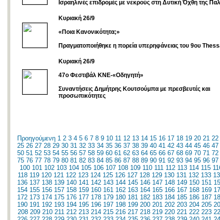
Ισραηλινές επιδρομές με νεκρούς στη Δυτική Όχθη της Παλ
Κυριακή 26/9
«Ποια Κανονικότητα;»
Πραγματοποιήθηκε η πορεία υπερηφάνειας του 9ου Thessa
Κυριακή 26/9
47ο Φεστιβάλ ΚΝΕ-«Οδηγητή»
Συναντήσεις Δημήτρης Κουτσούμπα με πρεσβευτές και
προσωπικότητες
Προηγούμενη
1
2
3
4
5
6
7
8
9
10
11
12
13
14
15
16
17
18
19
20
21
22
25
26
27
28
29
30
31
32
33
34
35
36
37
38
39
40
41
42
43
44
45
46
47
50
51
52
53
54
55
56
57
58
59
60
61
62
63
64
65
66
67
68
69
70
71
72
75
76
77
78
79
80
81
82
83
84
85
86
87
88
89
90
91
92
93
94
95
96
97
100
101
102
103
104
105
106
107
108
109
110
111
112
113
114
115
11
118
119
120
121
122
123
124
125
126
127
128
129
130
131
132
133
13
136
137
138
139
140
141
142
143
144
145
146
147
148
149
150
151
1
154
155
156
157
158
159
160
161
162
163
164
165
166
167
168
169
1
172
173
174
175
176
177
178
179
180
181
182
183
184
185
186
187
1
190
191
192
193
194
195
196
197
198
199
200
201
202
203
204
205
2
208
209
210
211
212
213
214
215
216
217
218
219
220
221
222
223
2
226
227
228
229
230
231
232
233
234
235
236
237
238
239
240
241
2