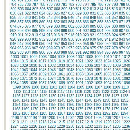
766
767
768
769
770
771
772
773
774
775
776
777
778
779
780
781
7
784
785
786
787
788
789
790
791
792
793
794
795
796
797
798
799
8
802
803
804
805
806
807
808
809
810
811
812
813
814
815
816
817
8
820
821
822
823
824
825
826
827
828
829
830
831
832
833
834
835
8
838
839
840
841
842
843
844
845
846
847
848
849
850
851
852
853
8
856
857
858
859
860
861
862
863
864
865
866
867
868
869
870
871
8
874
875
876
877
878
879
880
881
882
883
884
885
886
887
888
889
8
892
893
894
895
896
897
898
899
900
901
902
903
904
905
906
907
9
910
911
912
913
914
915
916
917
918
919
920
921
922
923
924
925
9
928
929
930
931
932
933
934
935
936
937
938
939
940
941
942
943
9
946
947
948
949
950
951
952
953
954
955
956
957
958
959
960
961
9
964
965
966
967
968
969
970
971
972
973
974
975
976
977
978
979
9
982
983
984
985
986
987
988
989
990
991
992
993
994
995
996
997
9
1000
1001
1002
1003
1004
1005
1006
1007
1008
1009
1010
1011
1012
1014
1015
1016
1017
1018
1019
1020
1021
1022
1023
1024
1025
1026
1028
1029
1030
1031
1032
1033
1034
1035
1036
1037
1038
1039
1040
1042
1043
1044
1045
1046
1047
1048
1049
1050
1051
1052
1053
1054
1056
1057
1058
1059
1060
1061
1062
1063
1064
1065
1066
1067
1068
1070
1071
1072
1073
1074
1075
1076
1077
1078
1079
1080
1081
1082
1084
1085
1086
1087
1088
1089
1090
1091
1092
1093
1094
1095
1096
1098
1099
1100
1101
1102
1103
1104
1105
1106
1107
1108
1109
1110
1112
1113
1114
1115
1116
1117
1118
1119
1120
1121
1122
1123
1124
1126
1127
1128
1129
1130
1131
1132
1133
1134
1135
1136
1137
1138
1140
1141
1142
1143
1144
1145
1146
1147
1148
1149
1150
1151
1152
1154
1155
1156
1157
1158
1159
1160
1161
1162
1163
1164
1165
1166
1168
1169
1170
1171
1172
1173
1174
1175
1176
1177
1178
1179
1180
1182
1183
1184
1185
1186
1187
1188
1189
1190
1191
1192
1193
1194
1196
1197
1198
1199
1200
1201
1202
1203
1204
1205
1206
1207
1208
1210
1211
1212
1213
1214
1215
1216
1217
1218
1219
1220
1221
1222
1224
1225
1226
1227
1228
1229
1230
1231
1232
1233
1234
1235
1236