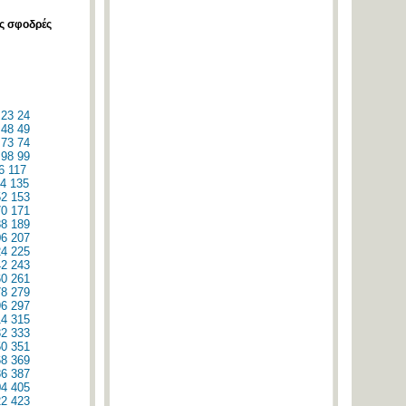
ις σφοδρές
23
24
48
49
73
74
98
99
6
117
4
135
52
153
70
171
88
189
06
207
24
225
42
243
60
261
78
279
96
297
14
315
32
333
50
351
68
369
86
387
04
405
22
423