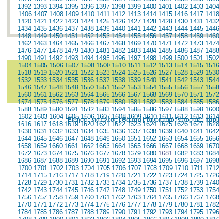
1392
1393
1394
1395
1396
1397
1398
1399
1400
1401
1402
1403
1404
1406
1407
1408
1409
1410
1411
1412
1413
1414
1415
1416
1417
1418
1420
1421
1422
1423
1424
1425
1426
1427
1428
1429
1430
1431
1432
1434
1435
1436
1437
1438
1439
1440
1441
1442
1443
1444
1445
1446
1448
1449
1450
1451
1452
1453
1454
1455
1456
1457
1458
1459
1460
1462
1463
1464
1465
1466
1467
1468
1469
1470
1471
1472
1473
1474
1476
1477
1478
1479
1480
1481
1482
1483
1484
1485
1486
1487
1488
1490
1491
1492
1493
1494
1495
1496
1497
1498
1499
1500
1501
1502
1504
1505
1506
1507
1508
1509
1510
1511
1512
1513
1514
1515
1516
1518
1519
1520
1521
1522
1523
1524
1525
1526
1527
1528
1529
1530
1532
1533
1534
1535
1536
1537
1538
1539
1540
1541
1542
1543
1544
1546
1547
1548
1549
1550
1551
1552
1553
1554
1555
1556
1557
1558
1560
1561
1562
1563
1564
1565
1566
1567
1568
1569
1570
1571
1572
1574
1575
1576
1577
1578
1579
1580
1581
1582
1583
1584
1585
1586
1588
1589
1590
1591
1592
1593
1594
1595
1596
1597
1598
1599
1600
1602
1603
1604
1605
1606
1607
1608
1609
1610
1611
1612
1613
1614
Ειδήσεις για όλους
|
Θέματα
|
Τουριστικό Ρεπορτάζ
|
Ιατρ
1616
1617
1618
1619
1620
1621
1622
1623
1624
1625
1626
1627
1628
1630
1631
1632
1633
1634
1635
1636
1637
1638
1639
1640
1641
1642
1644
1645
1646
1647
1648
1649
1650
1651
1652
1653
1654
1655
1656
1658
1659
1660
1661
1662
1663
1664
1665
1666
1667
1668
1669
1670
1672
1673
1674
1675
1676
1677
1678
1679
1680
1681
1682
1683
1684
1686
1687
1688
1689
1690
1691
1692
1693
1694
1695
1696
1697
1698
1700
1701
1702
1703
1704
1705
1706
1707
1708
1709
1710
1711
1712
1714
1715
1716
1717
1718
1719
1720
1721
1722
1723
1724
1725
1726
1728
1729
1730
1731
1732
1733
1734
1735
1736
1737
1738
1739
1740
1742
1743
1744
1745
1746
1747
1748
1749
1750
1751
1752
1753
1754
1756
1757
1758
1759
1760
1761
1762
1763
1764
1765
1766
1767
1768
1770
1771
1772
1773
1774
1775
1776
1777
1778
1779
1780
1781
1782
1784
1785
1786
1787
1788
1789
1790
1791
1792
1793
1794
1795
1796