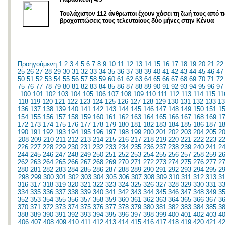
Τουλάχιστον 112 άνθρωποι έχουν χάσει τη ζωή τους από τ
βροχοπτώσεις τους τελευταίους δύο μήνες στην Κένυα
Προηγούμενη
1
2
3
4
5
6
7
8
9
10
11
12
13
14
15
16
17
18
19
20
21
22
25
26
27
28
29
30
31
32
33
34
35
36
37
38
39
40
41
42
43
44
45
46
47
50
51
52
53
54
55
56
57
58
59
60
61
62
63
64
65
66
67
68
69
70
71
72
75
76
77
78
79
80
81
82
83
84
85
86
87
88
89
90
91
92
93
94
95
96
97
100
101
102
103
104
105
106
107
108
109
110
111
112
113
114
115
11
118
119
120
121
122
123
124
125
126
127
128
129
130
131
132
133
13
136
137
138
139
140
141
142
143
144
145
146
147
148
149
150
151
1
154
155
156
157
158
159
160
161
162
163
164
165
166
167
168
169
1
172
173
174
175
176
177
178
179
180
181
182
183
184
185
186
187
1
190
191
192
193
194
195
196
197
198
199
200
201
202
203
204
205
2
208
209
210
211
212
213
214
215
216
217
218
219
220
221
222
223
2
226
227
228
229
230
231
232
233
234
235
236
237
238
239
240
241
2
244
245
246
247
248
249
250
251
252
253
254
255
256
257
258
259
2
262
263
264
265
266
267
268
269
270
271
272
273
274
275
276
277
2
280
281
282
283
284
285
286
287
288
289
290
291
292
293
294
295
2
298
299
300
301
302
303
304
305
306
307
308
309
310
311
312
313
3
316
317
318
319
320
321
322
323
324
325
326
327
328
329
330
331
3
334
335
336
337
338
339
340
341
342
343
344
345
346
347
348
349
3
352
353
354
355
356
357
358
359
360
361
362
363
364
365
366
367
3
370
371
372
373
374
375
376
377
378
379
380
381
382
383
384
385
3
388
389
390
391
392
393
394
395
396
397
398
399
400
401
402
403
4
406
407
408
409
410
411
412
413
414
415
416
417
418
419
420
421
4