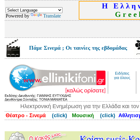
Η Ε λ λ η ν
G r e e k
Powered by
Translate
Πάμε Σινεμά ; Οι ταινίες της εβδομάδας
Ειδήσεις
για όλους
Εκδότης-Διευθυντής: ΓΙΑΝΝΗΣ ΕΥΤΥΧΙΔΗΣ
Διευθύντρια Σύνταξης: ΤΟΝΙΑ ΜΑΝΙΑΤΕΑ
Ηλεκτρονική Ενημέρωση για την Ελλάδα και το
Θέατρο - Σινεμά
(click)
Μουσική
(click)
Αθλητι