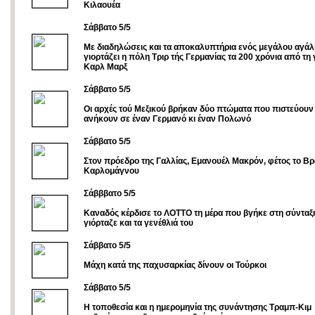
Κιλαουέα
Σάββατο 5/5
Με διαδηλώσεις και τα αποκαλυπτήρια ενός μεγάλου αγάλ
γιορτάζει η πόλη Τριρ τής Γερμανίας τα 200 χρόνια από τη
Καρλ Μαρξ
Σάββατο 5/5
Οι αρχές τού Μεξικού βρήκαν δύο πτώματα που πιστεύου
ανήκουν σε έναν Γερμανό κι έναν Πολωνό
Σάββατο 5/5
Στον πρόεδρο της Γαλλίας, Εμανουέλ Μακρόν, φέτος το Βρ
Καρλομάγνου
Σάβββατο 5/5
Καναδός κέρδισε το ΛΟΤΤΟ τη μέρα που βγήκε στη σύνταξ
γιόρταζε και τα γενέθλιά του
Σάββατο 5/5
Μάχη κατά της παχυσαρκίας δίνουν οι Τούρκοι
Σάββατο 5/5
Η τοποθεσία και η ημερομηνία της συνάντησης Τραμπ-Κιμ