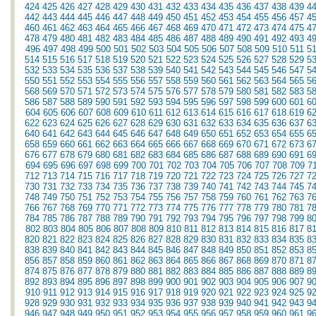
424
425
426
427
428
429
430
431
432
433
434
435
436
437
438
439
4
442
443
444
445
446
447
448
449
450
451
452
453
454
455
456
457
4
460
461
462
463
464
465
466
467
468
469
470
471
472
473
474
475
4
478
479
480
481
482
483
484
485
486
487
488
489
490
491
492
493
4
496
497
498
499
500
501
502
503
504
505
506
507
508
509
510
511
5
514
515
516
517
518
519
520
521
522
523
524
525
526
527
528
529
5
532
533
534
535
536
537
538
539
540
541
542
543
544
545
546
547
5
550
551
552
553
554
555
556
557
558
559
560
561
562
563
564
565
5
568
569
570
571
572
573
574
575
576
577
578
579
580
581
582
583
5
586
587
588
589
590
591
592
593
594
595
596
597
598
599
600
601
6
604
605
606
607
608
609
610
611
612
613
614
615
616
617
618
619
6
622
623
624
625
626
627
628
629
630
631
632
633
634
635
636
637
6
640
641
642
643
644
645
646
647
648
649
650
651
652
653
654
655
6
658
659
660
661
662
663
664
665
666
667
668
669
670
671
672
673
6
676
677
678
679
680
681
682
683
684
685
686
687
688
689
690
691
6
694
695
696
697
698
699
700
701
702
703
704
705
706
707
708
709
7
712
713
714
715
716
717
718
719
720
721
722
723
724
725
726
727
7
730
731
732
733
734
735
736
737
738
739
740
741
742
743
744
745
7
748
749
750
751
752
753
754
755
756
757
758
759
760
761
762
763
7
766
767
768
769
770
771
772
773
774
775
776
777
778
779
780
781
7
784
785
786
787
788
789
790
791
792
793
794
795
796
797
798
799
8
802
803
804
805
806
807
808
809
810
811
812
813
814
815
816
817
8
820
821
822
823
824
825
826
827
828
829
830
831
832
833
834
835
8
838
839
840
841
842
843
844
845
846
847
848
849
850
851
852
853
8
856
857
858
859
860
861
862
863
864
865
866
867
868
869
870
871
8
874
875
876
877
878
879
880
881
882
883
884
885
886
887
888
889
8
892
893
894
895
896
897
898
899
900
901
902
903
904
905
906
907
9
910
911
912
913
914
915
916
917
918
919
920
921
922
923
924
925
9
928
929
930
931
932
933
934
935
936
937
938
939
940
941
942
943
9
946
947
948
949
950
951
952
953
954
955
956
957
958
959
960
961
9