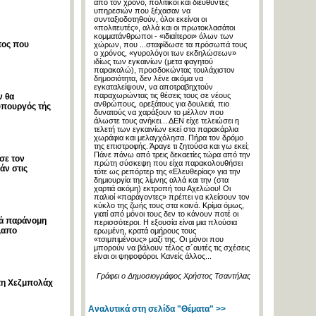
από τον χρόνο, πολιτικοί και διευθυντές
υπηρεσιών που ξέχασαν να
συνταξιοδοτηθούν, όλοι εκείνοι οι
«πολιτευτές», αλλά και οι πρωτοκλασάτοι
κομματάνθρωποι - «ιδιαίτεροι» όλων των
τος που
χώρων, που ...σταφίδωσε τα πρόσωπά τους
ο χρόνος, «γυρολόγοι των εκδηλώσεων»
ιδίως των εγκαινίων (μετα φαγητού
παρακαλώ), προσδοκώντας τουλάχιστον
δημοσιότητα, δεν λένε ακόμα να
εγκαταλείψουν, να αποτραβηχτούν
παραχωρώντας τις θέσεις τους σε νέους
ν θα
ανθρώπους, ορεξάτους για δουλειά, πιο
υπουργός τής
δυνατούς να χαράξουν το μέλλον που
άλωστε τους ανήκει... ΔΕΝ είχε τελειώσει η
τελετή των εγκαινίων εκεί στα παρακάρλια
χωράφια και μελαγχόλησα. Πήρα τον δρόμο
της επιστροφής. Άραγε τι ζητούσα και γω εκεί;
Πάνε πάνω από τρεις δεκαετίες τώρα από την
σε τον
πρώτη σύσκεψη που είχα παρακολουθήσει
άν στις
τότε ως ρεπόρτερ της «Ελευθερίας» για την
δημιουργία της λίμνης αλλά και την (στα
χαρτιά ακόμη) εκτροπή του Αχελώου! Οι
παλιοί «παράγοντες» πρέπει να κλείσουν τον
κύκλο της ζωής τους στα κοινά. Κρίμα όμως,
γιατί από μόνοι τους δεν το κάνουν ποτέ οι
ρά παράνομη
περισσότεροι. Η εξουσία είναι μια πλούσια
,απο
ερωμένη, κρατά ομήρους τους
«τσιμπιμένους» μαζί της. Οι μόνοι που
μπορούν να βάλουν τέλος σ´αυτές τις σχέσεις
είναι οι ψηφοφόροι. Κανείς άλλος...
Γράφει ο Δημοσιογράφος Χρήστος Τσαντήλας
 τη Χεζμπολάχ
Αναλυτικά στη σελίδα "Θέματα" >>