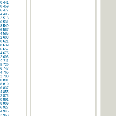
40
441
58
459
76
477
94
495
12
513
30
531
48
549
66
567
84
585
02
603
20
621
38
639
56
657
74
675
92
693
10
711
28
729
46
747
64
765
82
783
00
801
18
819
36
837
54
855
72
873
90
891
08
909
26
927
44
945
62
963