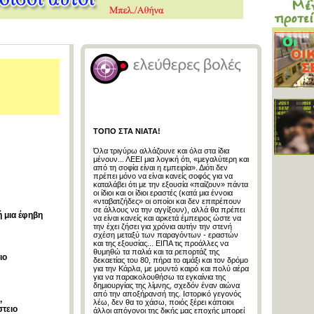
ΤΟΠΟ ΣΤΑ ΝΙΑΤΑ!
Όλα τριγύρω αλλάζουνε και όλα στα ίδια
μένουν... ΛΕΕΙ μια λογική ότι, «μεγαλύτερη και
από τη σοφία είναι η εμπειρία». Διότι δεν
πρέπει μόνο να είναι κανείς σοφός για να
καταλάβει ότι με την εξουσία «παίζουν» πάντα
οι ίδιοι και οι ίδιοι εραστές (κατά μια έννοια
«νταβατζήδες» οι οποίοι και δεν επιτρέπουν
σε άλλους να την αγγίξουν), αλλά θα πρέπει
ή μια έφηβη
να είναι κανείς και αρκετά έμπειρος ώστε να
την έχει ζήσει για χρόνια αυτήν την στενή
σχέση μεταξύ των παραγόντων - εραστών
και της εξουσίας... ΕΙΠΑ τις προάλλες να
θυμηθώ τα παλιά και τα ρεπορτάζ της
ιο
δεκαετίας του 80, πήρα το αμάξι και τον δρόμο
για την Κάρλα, με μουντό καιρό και πολύ αέρα
για να παρακολουθήσω τα εγκαίνια της
δημιουργίας της λίμνης, σχεδόν έναν αιώνα
από την αποξήρανσή της. Ιστορικό γεγονός
,
λέω, δεν θα το χάσω, ποιός ξέρει κάποιοι
στειο
άλλοι απόγονοι της δικής μας εποχής μπορεί