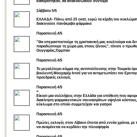
καθορίστηκαν, θα ανακοινωθούν σύντομα
Σάββατο 5/5
ΕΛΛΑΔΑ- Πάνω από 25 εκατ. ευρώ τα κέρδη του κυκλώμα
διακινούσε πανάκριβα φάρμακα
Παρασκευή 4/5
"Θα υπερασπιστούμε τη χριστιανική μας κουλτούρα και δε
παραδώσουμε τη χώρα μας στους ξένους", τόνισε ο πρωθ
Ουγγαρίας,Όρμπαν
Παρασκευή 4/5
Το μεγαλύτερο κόμμα της αντιπολίτευσης στην Τουρκία όρι
βουλευτή Μουχαρέμ Ιντσέ για να αντιμετωπίσει τον Ερντογ
προεδρικές εκλογές
Παρασκευή 4/5
>
Είκοσι μια συλλήψεις στην Ελλάδα για υπόθεση που αφο
διακίνηση φαρμακευτικών σκευασμάτων υψηλού κόστους
κύκλωμα στο οποίο συμμετείχαν και γιατροί
Παρασκευή 4/5
Πρώτες εκλογές στον Λίβανο έπειτα από εννέα χρόνια, με
να αναμένεται να κερδίσει την πλειοψηφία
Παρασκευή 4/5