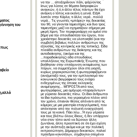
να την ... αποξηράνουν πάλι, ψάχνοντας
ίσως για λύσεις σε θέματα διατροφικών
αναγκών, ή ό,τι άλλο τέλος πάντων θα έχει
ανάγκη ο τόπος και εκείνη η γενιά. ΕΙΔΑ
λοιπόν στην Κάρλα, τι άλλο; νερά...πολλά
ματος
νερά... Τις γνωστές «μπάρες» της δεκαετίας
του 90, να γίνονται ταμιευτήρες και δυο τρεις
 γέννηση του
ταμιευτήρες μαζί να σχηματίζουν σήμερα μια
μικρή λίμνη. Τον περιφερειάρχη να ομιλεί στο
βήμα για την σπουδαιότητα του έργου, που
χρειάστηκε δεκαετίες να υλοποιηθεί (και την
συμβολή βεβαίως πολλών ανθρώπων της
εξουσίας, της κεντρικής και της τοπικής). Είδα
ν πως
πλειάδα ανθρώπων της διοίκησης και της
αυτοδιοίκησης, (ακόμα και της
...παραδιοίκησης) είδα σπουδαίους
υπαλλήλους της Ευρωπαϊκής Ένωσης που
βοήθησαν στην επιτάχυνση εκταμίευσης των
πόρων, να συμμετέχουν όλοι στη γιορτή,
αβείο
κυρίως χειροκροτώντας ή φωτογραφιζόμενοι
(ανα)μεταξύ τους, για τον εμπλουτισμό του
κοινωνικού βιογραφικού τους ενόψει
ενδεχομένως της όποιας εκλογικής
αναμέτρησης... ΜΠΡΟΣΤΑ από τους
φωτογράφους, μια ομήγυρη «παραγόντων»
η,αλλά
με γύρισαν δεκαετίες πίσω. Οι ίδιοι άνθρωποι
τα ίδια πρόσωπα, πιο γερασμένα πλέον από
τον χρόνο, έπιαναν θέσεις απέναντι από τις
κάμερες με μια μαεστρία επαγγελματική, που
απέκτησαν από την πολυετή ενασχολησή
τους με τα κοινά. Πάει λέω...Ή εγώ γέρασα
και τους βλέπω όλους ίδιους, ή δεν υπάρχουν
νέοι στον τόπο αυτό να δώσουν άλλη
ζωντάνια, άλλη προοπτική σε ότι έχει σχέση
με την ανάπτυξη ακόμα και με την πολιτική
εκπροσώπηση. Δήμαρχοι δεκαετιών, παλιοί
πρόεδροι κοινοτήτων, σύμβουλοι σιτεμένοι