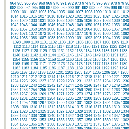
964
965
966
967
968
969
970
971
972
973
974
975
976
977
978
979
9
982
983
984
985
986
987
988
989
990
991
992
993
994
995
996
997
9
1000
1001
1002
1003
1004
1005
1006
1007
1008
1009
1010
1011
1012
1014
1015
1016
1017
1018
1019
1020
1021
1022
1023
1024
1025
1026
1028
1029
1030
1031
1032
1033
1034
1035
1036
1037
1038
1039
1040
1042
1043
1044
1045
1046
1047
1048
1049
1050
1051
1052
1053
1054
1056
1057
1058
1059
1060
1061
1062
1063
1064
1065
1066
1067
1068
1070
1071
1072
1073
1074
1075
1076
1077
1078
1079
1080
1081
1082
1084
1085
1086
1087
1088
1089
1090
1091
1092
1093
1094
1095
1096
1098
1099
1100
1101
1102
1103
1104
1105
1106
1107
1108
1109
1110
1112
1113
1114
1115
1116
1117
1118
1119
1120
1121
1122
1123
1124
1126
1127
1128
1129
1130
1131
1132
1133
1134
1135
1136
1137
1138
1140
1141
1142
1143
1144
1145
1146
1147
1148
1149
1150
1151
1152
1154
1155
1156
1157
1158
1159
1160
1161
1162
1163
1164
1165
1166
1168
1169
1170
1171
1172
1173
1174
1175
1176
1177
1178
1179
1180
1182
1183
1184
1185
1186
1187
1188
1189
1190
1191
1192
1193
1194
1196
1197
1198
1199
1200
1201
1202
1203
1204
1205
1206
1207
1208
1210
1211
1212
1213
1214
1215
1216
1217
1218
1219
1220
1221
1222
1224
1225
1226
1227
1228
1229
1230
1231
1232
1233
1234
1235
1236
1238
1239
1240
1241
1242
1243
1244
1245
1246
1247
1248
1249
1250
1252
1253
1254
1255
1256
1257
1258
1259
1260
1261
1262
1263
1264
1266
1267
1268
1269
1270
1271
1272
1273
1274
1275
1276
1277
1278
1280
1281
1282
1283
1284
1285
1286
1287
1288
1289
1290
1291
1292
1294
1295
1296
1297
1298
1299
1300
1301
1302
1303
1304
1305
1306
1308
1309
1310
1311
1312
1313
1314
1315
1316
1317
1318
1319
1320
1322
1323
1324
1325
1326
1327
1328
1329
1330
1331
1332
1333
1334
1336
1337
1338
1339
1340
1341
1342
1343
1344
1345
1346
1347
1348
1350
1351
1352
1353
1354
1355
1356
1357
1358
1359
1360
1361
1362
1364
1365
1366
1367
1368
1369
1370
1371
1372
1373
1374
1375
1376
1378
1379
1380
1381
1382
1383
1384
1385
1386
1387
1388
1389
1390