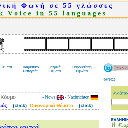
 ι κ ή Φ ω ν ή σ ε 5 5 γ λ ώ σ σ ε ς
 V o i c e i n 5 5 l a n g u a g e s
Θέματα
Τουριστικό
Ιατρικά
Παρουσίαση
Ρεπορτάζ
Θέματα
Βιβλίων
8/6/2026
ν Κόσμο
- News
- Nachrichten
σμός
(click)
Οικονομικά Θέματα
(click)