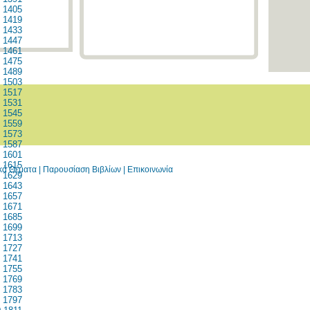
1405
1419
1433
1447
1461
1475
1489
1503
1517
1531
1545
1559
1573
1587
1601
1615
ικά Θέματα
|
Παρουσίαση Βιβλίων
|
Επικοινωνία
1629
1643
1657
1671
1685
1699
1713
1727
1741
1755
1769
1783
1797