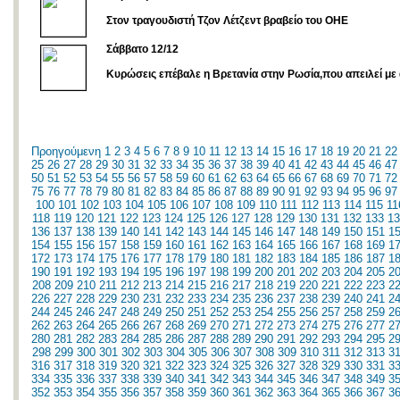
Στον τραγουδιστή Τζον Λέτζεντ βραβείο του ΟΗΕ
Σάββατο 12/12
Kυρώσεις επέβαλε η Βρετανία στην Ρωσία,που απειλεί με 
Προηγούμενη
1
2
3
4
5
6
7
8
9
10
11
12
13
14
15
16
17
18
19
20
21
22
25
26
27
28
29
30
31
32
33
34
35
36
37
38
39
40
41
42
43
44
45
46
47
50
51
52
53
54
55
56
57
58
59
60
61
62
63
64
65
66
67
68
69
70
71
72
75
76
77
78
79
80
81
82
83
84
85
86
87
88
89
90
91
92
93
94
95
96
97
100
101
102
103
104
105
106
107
108
109
110
111
112
113
114
115
11
118
119
120
121
122
123
124
125
126
127
128
129
130
131
132
133
13
136
137
138
139
140
141
142
143
144
145
146
147
148
149
150
151
1
154
155
156
157
158
159
160
161
162
163
164
165
166
167
168
169
1
172
173
174
175
176
177
178
179
180
181
182
183
184
185
186
187
1
190
191
192
193
194
195
196
197
198
199
200
201
202
203
204
205
2
208
209
210
211
212
213
214
215
216
217
218
219
220
221
222
223
2
226
227
228
229
230
231
232
233
234
235
236
237
238
239
240
241
2
244
245
246
247
248
249
250
251
252
253
254
255
256
257
258
259
2
262
263
264
265
266
267
268
269
270
271
272
273
274
275
276
277
2
280
281
282
283
284
285
286
287
288
289
290
291
292
293
294
295
2
298
299
300
301
302
303
304
305
306
307
308
309
310
311
312
313
3
316
317
318
319
320
321
322
323
324
325
326
327
328
329
330
331
3
334
335
336
337
338
339
340
341
342
343
344
345
346
347
348
349
3
352
353
354
355
356
357
358
359
360
361
362
363
364
365
366
367
3