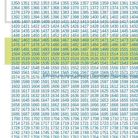
1350
1351
1352
1353
1354
1355
1356
1357
1358
1359
1360
1361
1362
1364
1365
1366
1367
1368
1369
1370
1371
1372
1373
1374
1375
1376
1378
1379
1380
1381
1382
1383
1384
1385
1386
1387
1388
1389
1390
1392
1393
1394
1395
1396
1397
1398
1399
1400
1401
1402
1403
1404
1406
1407
1408
1409
1410
1411
1412
1413
1414
1415
1416
1417
1418
1420
1421
1422
1423
1424
1425
1426
1427
1428
1429
1430
1431
1432
1434
1435
1436
1437
1438
1439
1440
1441
1442
1443
1444
1445
1446
1448
1449
1450
1451
1452
1453
1454
1455
1456
1457
1458
1459
1460
1462
1463
1464
1465
1466
1467
1468
1469
1470
1471
1472
1473
1474
1476
1477
1478
1479
1480
1481
1482
1483
1484
1485
1486
1487
1488
1490
1491
1492
1493
1494
1495
1496
1497
1498
1499
1500
1501
1502
1504
1505
1506
1507
1508
1509
1510
1511
1512
1513
1514
1515
1516
1518
1519
1520
1521
1522
1523
1524
1525
1526
1527
1528
1529
1530
1532
1533
1534
1535
1536
1537
1538
1539
1540
1541
1542
1543
1544
1546
1547
1548
1549
1550
1551
1552
1553
1554
1555
1556
1557
1558
1560
1561
1562
1563
1564
1565
1566
1567
1568
1569
1570
1571
1572
Ειδήσεις για όλους
|
Θέματα
|
Τουριστικό Ρεπορτάζ
|
Ιατρ
1574
1575
1576
1577
1578
1579
1580
1581
1582
1583
1584
1585
1586
1588
1589
1590
1591
1592
1593
1594
1595
1596
1597
1598
1599
1600
1602
1603
1604
1605
1606
1607
1608
1609
1610
1611
1612
1613
1614
1616
1617
1618
1619
1620
1621
1622
1623
1624
1625
1626
1627
1628
1630
1631
1632
1633
1634
1635
1636
1637
1638
1639
1640
1641
1642
1644
1645
1646
1647
1648
1649
1650
1651
1652
1653
1654
1655
1656
1658
1659
1660
1661
1662
1663
1664
1665
1666
1667
1668
1669
1670
1672
1673
1674
1675
1676
1677
1678
1679
1680
1681
1682
1683
1684
1686
1687
1688
1689
1690
1691
1692
1693
1694
1695
1696
1697
1698
1700
1701
1702
1703
1704
1705
1706
1707
1708
1709
1710
1711
1712
1714
1715
1716
1717
1718
1719
1720
1721
1722
1723
1724
1725
1726
1728
1729
1730
1731
1732
1733
1734
1735
1736
1737
1738
1739
1740
1742
1743
1744
1745
1746
1747
1748
1749
1750
1751
1752
1753
1754
1756
1757
1758
1759
1760
1761
1762
1763
1764
1765
1766
1767
1768