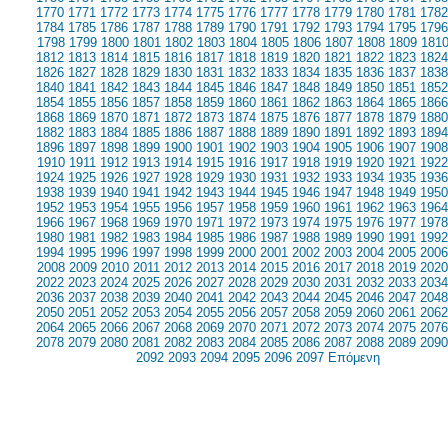
1770
1771
1772
1773
1774
1775
1776
1777
1778
1779
1780
1781
1782
1784
1785
1786
1787
1788
1789
1790
1791
1792
1793
1794
1795
1796
1798
1799
1800
1801
1802
1803
1804
1805
1806
1807
1808
1809
181
1812
1813
1814
1815
1816
1817
1818
1819
1820
1821
1822
1823
1824
1826
1827
1828
1829
1830
1831
1832
1833
1834
1835
1836
1837
1838
1840
1841
1842
1843
1844
1845
1846
1847
1848
1849
1850
1851
1852
1854
1855
1856
1857
1858
1859
1860
1861
1862
1863
1864
1865
1866
1868
1869
1870
1871
1872
1873
1874
1875
1876
1877
1878
1879
1880
1882
1883
1884
1885
1886
1887
1888
1889
1890
1891
1892
1893
1894
1896
1897
1898
1899
1900
1901
1902
1903
1904
1905
1906
1907
1908
1910
1911
1912
1913
1914
1915
1916
1917
1918
1919
1920
1921
1922
1924
1925
1926
1927
1928
1929
1930
1931
1932
1933
1934
1935
1936
1938
1939
1940
1941
1942
1943
1944
1945
1946
1947
1948
1949
1950
1952
1953
1954
1955
1956
1957
1958
1959
1960
1961
1962
1963
1964
1966
1967
1968
1969
1970
1971
1972
1973
1974
1975
1976
1977
1978
1980
1981
1982
1983
1984
1985
1986
1987
1988
1989
1990
1991
1992
1994
1995
1996
1997
1998
1999
2000
2001
2002
2003
2004
2005
2006
2008
2009
2010
2011
2012
2013
2014
2015
2016
2017
2018
2019
2020
2022
2023
2024
2025
2026
2027
2028
2029
2030
2031
2032
2033
2034
2036
2037
2038
2039
2040
2041
2042
2043
2044
2045
2046
2047
2048
2050
2051
2052
2053
2054
2055
2056
2057
2058
2059
2060
2061
2062
2064
2065
2066
2067
2068
2069
2070
2071
2072
2073
2074
2075
2076
2078
2079
2080
2081
2082
2083
2084
2085
2086
2087
2088
2089
2090
2092
2093
2094
2095
2096
2097
Επόμενη