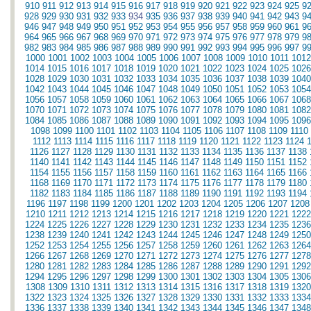
910
911
912
913
914
915
916
917
918
919
920
921
922
923
924
925
9
928
929
930
931
932
933
934
935
936
937
938
939
940
941
942
943
9
946
947
948
949
950
951
952
953
954
955
956
957
958
959
960
961
9
964
965
966
967
968
969
970
971
972
973
974
975
976
977
978
979
9
982
983
984
985
986
987
988
989
990
991
992
993
994
995
996
997
9
1000
1001
1002
1003
1004
1005
1006
1007
1008
1009
1010
1011
1012
1014
1015
1016
1017
1018
1019
1020
1021
1022
1023
1024
1025
1026
1028
1029
1030
1031
1032
1033
1034
1035
1036
1037
1038
1039
1040
1042
1043
1044
1045
1046
1047
1048
1049
1050
1051
1052
1053
1054
1056
1057
1058
1059
1060
1061
1062
1063
1064
1065
1066
1067
1068
1070
1071
1072
1073
1074
1075
1076
1077
1078
1079
1080
1081
1082
1084
1085
1086
1087
1088
1089
1090
1091
1092
1093
1094
1095
1096
1098
1099
1100
1101
1102
1103
1104
1105
1106
1107
1108
1109
1110
1112
1113
1114
1115
1116
1117
1118
1119
1120
1121
1122
1123
1124
1126
1127
1128
1129
1130
1131
1132
1133
1134
1135
1136
1137
1138
1140
1141
1142
1143
1144
1145
1146
1147
1148
1149
1150
1151
1152
1154
1155
1156
1157
1158
1159
1160
1161
1162
1163
1164
1165
1166
1168
1169
1170
1171
1172
1173
1174
1175
1176
1177
1178
1179
1180
1182
1183
1184
1185
1186
1187
1188
1189
1190
1191
1192
1193
1194
1196
1197
1198
1199
1200
1201
1202
1203
1204
1205
1206
1207
1208
1210
1211
1212
1213
1214
1215
1216
1217
1218
1219
1220
1221
1222
1224
1225
1226
1227
1228
1229
1230
1231
1232
1233
1234
1235
1236
1238
1239
1240
1241
1242
1243
1244
1245
1246
1247
1248
1249
1250
1252
1253
1254
1255
1256
1257
1258
1259
1260
1261
1262
1263
1264
1266
1267
1268
1269
1270
1271
1272
1273
1274
1275
1276
1277
1278
1280
1281
1282
1283
1284
1285
1286
1287
1288
1289
1290
1291
1292
1294
1295
1296
1297
1298
1299
1300
1301
1302
1303
1304
1305
1306
1308
1309
1310
1311
1312
1313
1314
1315
1316
1317
1318
1319
1320
1322
1323
1324
1325
1326
1327
1328
1329
1330
1331
1332
1333
1334
1336
1337
1338
1339
1340
1341
1342
1343
1344
1345
1346
1347
1348