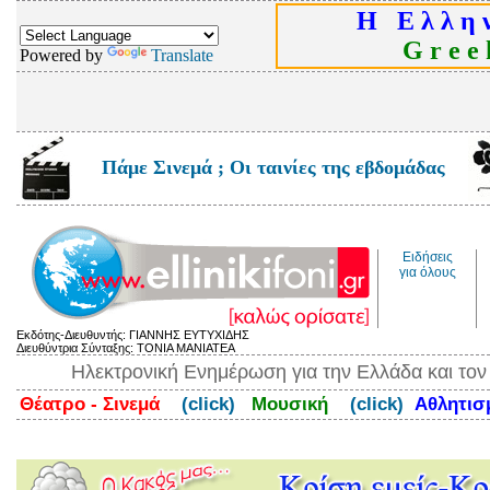
Η Ε λ λ η ν
G r e e k
Powered by
Translate
Πάμε Σινεμά ; Οι ταινίες της εβδομάδας
Ειδήσεις
για όλους
Εκδότης-Διευθυντής: ΓΙΑΝΝΗΣ ΕΥΤΥΧΙΔΗΣ
Διευθύντρια Σύνταξης: ΤΟΝΙΑ ΜΑΝΙΑΤΕΑ
Ηλεκτρονική Ενημέρωση για την Ελλάδα και το
Θέατρο - Σινεμά
(click)
Μουσική
(click)
Αθλητι