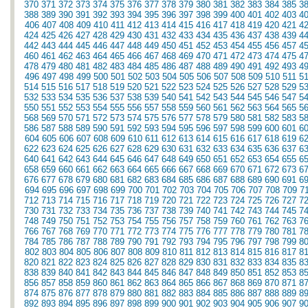
370
371
372
373
374
375
376
377
378
379
380
381
382
383
384
385
3
388
389
390
391
392
393
394
395
396
397
398
399
400
401
402
403
4
406
407
408
409
410
411
412
413
414
415
416
417
418
419
420
421
4
424
425
426
427
428
429
430
431
432
433
434
435
436
437
438
439
4
442
443
444
445
446
447
448
449
450
451
452
453
454
455
456
457
4
460
461
462
463
464
465
466
467
468
469
470
471
472
473
474
475
4
478
479
480
481
482
483
484
485
486
487
488
489
490
491
492
493
4
496
497
498
499
500
501
502
503
504
505
506
507
508
509
510
511
5
514
515
516
517
518
519
520
521
522
523
524
525
526
527
528
529
5
532
533
534
535
536
537
538
539
540
541
542
543
544
545
546
547
5
550
551
552
553
554
555
556
557
558
559
560
561
562
563
564
565
5
568
569
570
571
572
573
574
575
576
577
578
579
580
581
582
583
5
586
587
588
589
590
591
592
593
594
595
596
597
598
599
600
601
6
604
605
606
607
608
609
610
611
612
613
614
615
616
617
618
619
6
622
623
624
625
626
627
628
629
630
631
632
633
634
635
636
637
6
640
641
642
643
644
645
646
647
648
649
650
651
652
653
654
655
6
658
659
660
661
662
663
664
665
666
667
668
669
670
671
672
673
6
676
677
678
679
680
681
682
683
684
685
686
687
688
689
690
691
6
694
695
696
697
698
699
700
701
702
703
704
705
706
707
708
709
7
712
713
714
715
716
717
718
719
720
721
722
723
724
725
726
727
7
730
731
732
733
734
735
736
737
738
739
740
741
742
743
744
745
7
748
749
750
751
752
753
754
755
756
757
758
759
760
761
762
763
7
766
767
768
769
770
771
772
773
774
775
776
777
778
779
780
781
7
784
785
786
787
788
789
790
791
792
793
794
795
796
797
798
799
8
802
803
804
805
806
807
808
809
810
811
812
813
814
815
816
817
8
820
821
822
823
824
825
826
827
828
829
830
831
832
833
834
835
8
838
839
840
841
842
843
844
845
846
847
848
849
850
851
852
853
8
856
857
858
859
860
861
862
863
864
865
866
867
868
869
870
871
8
874
875
876
877
878
879
880
881
882
883
884
885
886
887
888
889
8
892
893
894
895
896
897
898
899
900
901
902
903
904
905
906
907
9