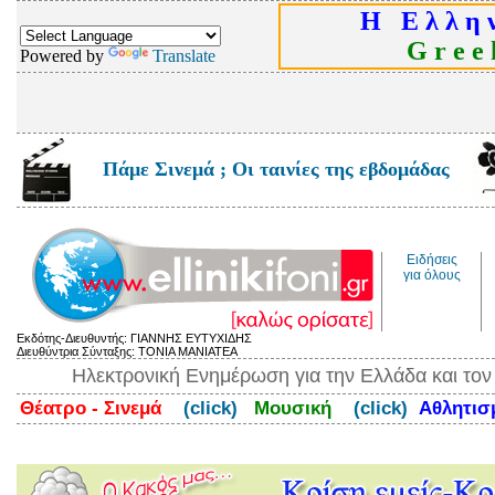
Η Ε λ λ η ν
G r e e k
Powered by
Translate
Πάμε Σινεμά ; Οι ταινίες της εβδομάδας
Ειδήσεις
για όλους
Εκδότης-Διευθυντής: ΓΙΑΝΝΗΣ ΕΥΤΥΧΙΔΗΣ
Διευθύντρια Σύνταξης: ΤΟΝΙΑ ΜΑΝΙΑΤΕΑ
Ηλεκτρονική Ενημέρωση για την Ελλάδα και το
Θέατρο - Σινεμά
(click)
Μουσική
(click)
Αθλητι