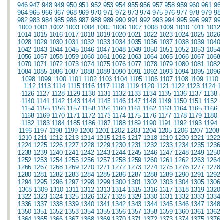
946
947
948
949
950
951
952
953
954
955
956
957
958
959
960
961
9
964
965
966
967
968
969
970
971
972
973
974
975
976
977
978
979
9
982
983
984
985
986
987
988
989
990
991
992
993
994
995
996
997
9
1000
1001
1002
1003
1004
1005
1006
1007
1008
1009
1010
1011
1012
1014
1015
1016
1017
1018
1019
1020
1021
1022
1023
1024
1025
1026
1028
1029
1030
1031
1032
1033
1034
1035
1036
1037
1038
1039
1040
1042
1043
1044
1045
1046
1047
1048
1049
1050
1051
1052
1053
1054
1056
1057
1058
1059
1060
1061
1062
1063
1064
1065
1066
1067
1068
1070
1071
1072
1073
1074
1075
1076
1077
1078
1079
1080
1081
1082
1084
1085
1086
1087
1088
1089
1090
1091
1092
1093
1094
1095
1096
1098
1099
1100
1101
1102
1103
1104
1105
1106
1107
1108
1109
1110
1112
1113
1114
1115
1116
1117
1118
1119
1120
1121
1122
1123
1124
1126
1127
1128
1129
1130
1131
1132
1133
1134
1135
1136
1137
1138
1140
1141
1142
1143
1144
1145
1146
1147
1148
1149
1150
1151
1152
1154
1155
1156
1157
1158
1159
1160
1161
1162
1163
1164
1165
1166
1168
1169
1170
1171
1172
1173
1174
1175
1176
1177
1178
1179
1180
1182
1183
1184
1185
1186
1187
1188
1189
1190
1191
1192
1193
1194
1196
1197
1198
1199
1200
1201
1202
1203
1204
1205
1206
1207
1208
1210
1211
1212
1213
1214
1215
1216
1217
1218
1219
1220
1221
1222
1224
1225
1226
1227
1228
1229
1230
1231
1232
1233
1234
1235
1236
1238
1239
1240
1241
1242
1243
1244
1245
1246
1247
1248
1249
1250
1252
1253
1254
1255
1256
1257
1258
1259
1260
1261
1262
1263
1264
1266
1267
1268
1269
1270
1271
1272
1273
1274
1275
1276
1277
1278
1280
1281
1282
1283
1284
1285
1286
1287
1288
1289
1290
1291
1292
1294
1295
1296
1297
1298
1299
1300
1301
1302
1303
1304
1305
1306
1308
1309
1310
1311
1312
1313
1314
1315
1316
1317
1318
1319
1320
1322
1323
1324
1325
1326
1327
1328
1329
1330
1331
1332
1333
1334
1336
1337
1338
1339
1340
1341
1342
1343
1344
1345
1346
1347
1348
1350
1351
1352
1353
1354
1355
1356
1357
1358
1359
1360
1361
1362
1364
1365
1366
1367
1368
1369
1370
1371
1372
1373
1374
1375
1376