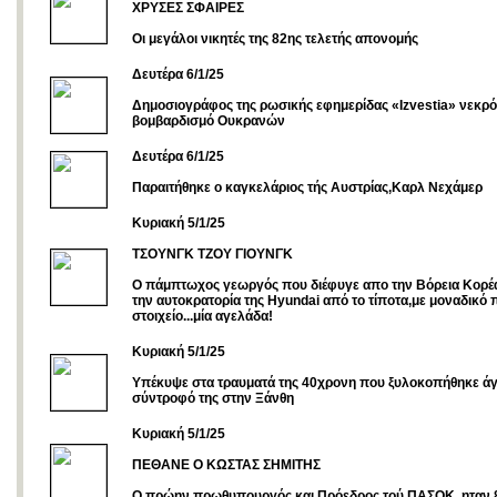
ΧΡΥΣΕΣ ΣΦΑΙΡΕΣ
Οι μεγάλοι νικητές της 82ης τελετής απονομής
Δευτέρα 6/1/25
Δημοσιογράφος της ρωσικής εφημερίδας «Izvestia» νεκρ
βομβαρδισμό Ουκρανών
Δευτέρα 6/1/25
Παραιτήθηκε ο καγκελάριος τής Αυστρίας,Καρλ Νεχάμερ
Kυριακή 5/1/25
ΤΣΟΥΝΓΚ ΤΖΟΥ ΓΙΟΥΝΓΚ
O πάμπτωχος γεωργός που διέφυγε απο την Βόρεια Κορέα 
την αυτοκρατορία της Hyundai από το τίποτα,με μοναδικό 
στοιχείο...μία αγελάδα!
Kυριακή 5/1/25
Υπέκυψε στα τραυματά της 40χρονη που ξυλοκοπήθηκε άγ
σύντροφό της στην Ξάνθη
Κυριακή 5/1/25
ΠΕΘΑΝΕ Ο ΚΩΣΤΑΣ ΣΗΜΙΤΗΣ
Ο πρώην πρωθυπουργός και Πρόεδρος τού ΠΑΣΟΚ, ηταν 