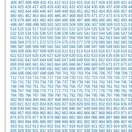
406
407
408
409
410
411
412
413
414
415
416
417
418
419
420
421
4
424
425
426
427
428
429
430
431
432
433
434
435
436
437
438
439
4
442
443
444
445
446
447
448
449
450
451
452
453
454
455
456
457
4
460
461
462
463
464
465
466
467
468
469
470
471
472
473
474
475
4
478
479
480
481
482
483
484
485
486
487
488
489
490
491
492
493
4
496
497
498
499
500
501
502
503
504
505
506
507
508
509
510
511
5
514
515
516
517
518
519
520
521
522
523
524
525
526
527
528
529
5
532
533
534
535
536
537
538
539
540
541
542
543
544
545
546
547
5
550
551
552
553
554
555
556
557
558
559
560
561
562
563
564
565
5
568
569
570
571
572
573
574
575
576
577
578
579
580
581
582
583
5
586
587
588
589
590
591
592
593
594
595
596
597
598
599
600
601
6
604
605
606
607
608
609
610
611
612
613
614
615
616
617
618
619
6
622
623
624
625
626
627
628
629
630
631
632
633
634
635
636
637
6
640
641
642
643
644
645
646
647
648
649
650
651
652
653
654
655
6
658
659
660
661
662
663
664
665
666
667
668
669
670
671
672
673
6
676
677
678
679
680
681
682
683
684
685
686
687
688
689
690
691
6
694
695
696
697
698
699
700
701
702
703
704
705
706
707
708
709
7
712
713
714
715
716
717
718
719
720
721
722
723
724
725
726
727
7
730
731
732
733
734
735
736
737
738
739
740
741
742
743
744
745
7
748
749
750
751
752
753
754
755
756
757
758
759
760
761
762
763
7
766
767
768
769
770
771
772
773
774
775
776
777
778
779
780
781
7
784
785
786
787
788
789
790
791
792
793
794
795
796
797
798
799
8
802
803
804
805
806
807
808
809
810
811
812
813
814
815
816
817
8
820
821
822
823
824
825
826
827
828
829
830
831
832
833
834
835
8
838
839
840
841
842
843
844
845
846
847
848
849
850
851
852
853
8
856
857
858
859
860
861
862
863
864
865
866
867
868
869
870
871
8
874
875
876
877
878
879
880
881
882
883
884
885
886
887
888
889
8
892
893
894
895
896
897
898
899
900
901
902
903
904
905
906
907
9
910
911
912
913
914
915
916
917
918
919
920
921
922
923
924
925
9
928
929
930
931
932
933
934
935
936
937
938
939
940
941
942
943
9