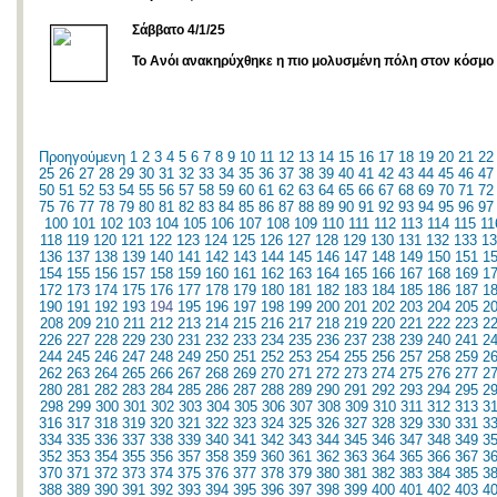
Σάββατο 4/1/25
Το Ανόι ανακηρύχθηκε η πιο μολυσμένη πόλη στον κόσμο
Προηγούμενη
1
2
3
4
5
6
7
8
9
10
11
12
13
14
15
16
17
18
19
20
21
22
25
26
27
28
29
30
31
32
33
34
35
36
37
38
39
40
41
42
43
44
45
46
47
50
51
52
53
54
55
56
57
58
59
60
61
62
63
64
65
66
67
68
69
70
71
72
75
76
77
78
79
80
81
82
83
84
85
86
87
88
89
90
91
92
93
94
95
96
97
100
101
102
103
104
105
106
107
108
109
110
111
112
113
114
115
11
118
119
120
121
122
123
124
125
126
127
128
129
130
131
132
133
13
136
137
138
139
140
141
142
143
144
145
146
147
148
149
150
151
1
154
155
156
157
158
159
160
161
162
163
164
165
166
167
168
169
1
172
173
174
175
176
177
178
179
180
181
182
183
184
185
186
187
1
190
191
192
193
194
195
196
197
198
199
200
201
202
203
204
205
2
208
209
210
211
212
213
214
215
216
217
218
219
220
221
222
223
2
226
227
228
229
230
231
232
233
234
235
236
237
238
239
240
241
2
244
245
246
247
248
249
250
251
252
253
254
255
256
257
258
259
2
262
263
264
265
266
267
268
269
270
271
272
273
274
275
276
277
2
280
281
282
283
284
285
286
287
288
289
290
291
292
293
294
295
2
298
299
300
301
302
303
304
305
306
307
308
309
310
311
312
313
3
316
317
318
319
320
321
322
323
324
325
326
327
328
329
330
331
3
334
335
336
337
338
339
340
341
342
343
344
345
346
347
348
349
3
352
353
354
355
356
357
358
359
360
361
362
363
364
365
366
367
3
370
371
372
373
374
375
376
377
378
379
380
381
382
383
384
385
3
388
389
390
391
392
393
394
395
396
397
398
399
400
401
402
403
4