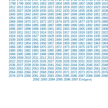
1798
1799
1800
1801
1802
1803
1804
1805
1806
1807
1808
1809
181
1812
1813
1814
1815
1816
1817
1818
1819
1820
1821
1822
1823
1824
1826
1827
1828
1829
1830
1831
1832
1833
1834
1835
1836
1837
1838
1840
1841
1842
1843
1844
1845
1846
1847
1848
1849
1850
1851
1852
1854
1855
1856
1857
1858
1859
1860
1861
1862
1863
1864
1865
1866
1868
1869
1870
1871
1872
1873
1874
1875
1876
1877
1878
1879
1880
1882
1883
1884
1885
1886
1887
1888
1889
1890
1891
1892
1893
1894
1896
1897
1898
1899
1900
1901
1902
1903
1904
1905
1906
1907
1908
1910
1911
1912
1913
1914
1915
1916
1917
1918
1919
1920
1921
1922
1924
1925
1926
1927
1928
1929
1930
1931
1932
1933
1934
1935
1936
1938
1939
1940
1941
1942
1943
1944
1945
1946
1947
1948
1949
1950
1952
1953
1954
1955
1956
1957
1958
1959
1960
1961
1962
1963
1964
1966
1967
1968
1969
1970
1971
1972
1973
1974
1975
1976
1977
1978
1980
1981
1982
1983
1984
1985
1986
1987
1988
1989
1990
1991
1992
1994
1995
1996
1997
1998
1999
2000
2001
2002
2003
2004
2005
2006
2008
2009
2010
2011
2012
2013
2014
2015
2016
2017
2018
2019
2020
2022
2023
2024
2025
2026
2027
2028
2029
2030
2031
2032
2033
2034
2036
2037
2038
2039
2040
2041
2042
2043
2044
2045
2046
2047
2048
2050
2051
2052
2053
2054
2055
2056
2057
2058
2059
2060
2061
2062
2064
2065
2066
2067
2068
2069
2070
2071
2072
2073
2074
2075
2076
2078
2079
2080
2081
2082
2083
2084
2085
2086
2087
2088
2089
2090
2092
2093
2094
2095
2096
2097
Επόμενη