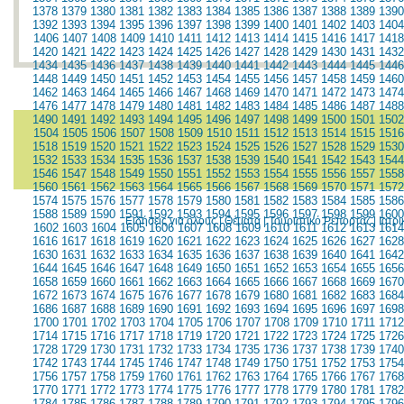
1378
1379
1380
1381
1382
1383
1384
1385
1386
1387
1388
1389
1390
1392
1393
1394
1395
1396
1397
1398
1399
1400
1401
1402
1403
1404
1406
1407
1408
1409
1410
1411
1412
1413
1414
1415
1416
1417
1418
1420
1421
1422
1423
1424
1425
1426
1427
1428
1429
1430
1431
1432
1434
1435
1436
1437
1438
1439
1440
1441
1442
1443
1444
1445
1446
1448
1449
1450
1451
1452
1453
1454
1455
1456
1457
1458
1459
1460
1462
1463
1464
1465
1466
1467
1468
1469
1470
1471
1472
1473
1474
1476
1477
1478
1479
1480
1481
1482
1483
1484
1485
1486
1487
1488
1490
1491
1492
1493
1494
1495
1496
1497
1498
1499
1500
1501
1502
1504
1505
1506
1507
1508
1509
1510
1511
1512
1513
1514
1515
1516
1518
1519
1520
1521
1522
1523
1524
1525
1526
1527
1528
1529
1530
1532
1533
1534
1535
1536
1537
1538
1539
1540
1541
1542
1543
1544
1546
1547
1548
1549
1550
1551
1552
1553
1554
1555
1556
1557
1558
1560
1561
1562
1563
1564
1565
1566
1567
1568
1569
1570
1571
1572
1574
1575
1576
1577
1578
1579
1580
1581
1582
1583
1584
1585
1586
1588
1589
1590
1591
1592
1593
1594
1595
1596
1597
1598
1599
1600
Ειδήσεις για όλους
|
Θέματα
|
Τουριστικό Ρεπορτάζ
|
Ιατρ
1602
1603
1604
1605
1606
1607
1608
1609
1610
1611
1612
1613
1614
1616
1617
1618
1619
1620
1621
1622
1623
1624
1625
1626
1627
1628
1630
1631
1632
1633
1634
1635
1636
1637
1638
1639
1640
1641
1642
1644
1645
1646
1647
1648
1649
1650
1651
1652
1653
1654
1655
1656
1658
1659
1660
1661
1662
1663
1664
1665
1666
1667
1668
1669
1670
1672
1673
1674
1675
1676
1677
1678
1679
1680
1681
1682
1683
1684
1686
1687
1688
1689
1690
1691
1692
1693
1694
1695
1696
1697
1698
1700
1701
1702
1703
1704
1705
1706
1707
1708
1709
1710
1711
1712
1714
1715
1716
1717
1718
1719
1720
1721
1722
1723
1724
1725
1726
1728
1729
1730
1731
1732
1733
1734
1735
1736
1737
1738
1739
1740
1742
1743
1744
1745
1746
1747
1748
1749
1750
1751
1752
1753
1754
1756
1757
1758
1759
1760
1761
1762
1763
1764
1765
1766
1767
1768
1770
1771
1772
1773
1774
1775
1776
1777
1778
1779
1780
1781
1782
1784
1785
1786
1787
1788
1789
1790
1791
1792
1793
1794
1795
1796