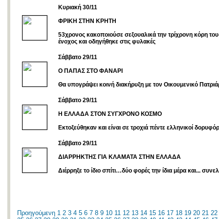
Kυριακή 30/11
ΦΡΙΚΗ ΣΤΗΝ ΚΡΗΤΗ
53χρονος κακοποιούσε σεξουαλικά την τρίχρονη κόρη του
ένοχος και οδηγήθηκε στις φυλακές
Σάββατο 29/11
Ο ΠΑΠΑΣ ΣΤΟ ΦΑΝΑΡΙ
Θα υπογράψει κοινή διακήρυξη με τον Οικουμενικό Πατρι
Σάββατο 29/11
Η ΕΛΛΑΔΑ ΣΤΟΝ ΣΥΓΧΡΟΝΟ ΚΟΣΜΟ
Εκτοξεύθηκαν και είναι σε τροχιά πέντε ελληνικοί δορυφόρ
Σάββατο 29/11
ΔΙΑΡΡΗΚΤΗΣ ΓΙΑ ΚΛΑΜΑΤΑ ΣΤΗΝ ΕΛΛΑΔΑ
Διέρρηξε το ίδιο σπίτι…δύο φορές την ίδια μέρα και... συν
Προηγούμενη
1
2
3
4
5
6
7
8
9
10
11
12
13
14
15
16
17
18
19
20
21
22