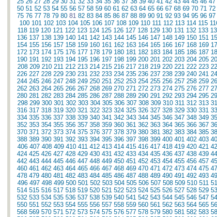
25
26
27
28
29
30
31
32
33
34
35
36
37
38
39
40
41
42
43
44
45
46
47
50
51
52
53
54
55
56
57
58
59
60
61
62
63
64
65
66
67
68
69
70
71
72
75
76
77
78
79
80
81
82
83
84
85
86
87
88
89
90
91
92
93
94
95
96
97
100
101
102
103
104
105
106
107
108
109
110
111
112
113
114
115
11
118
119
120
121
122
123
124
125
126
127
128
129
130
131
132
133
13
136
137
138
139
140
141
142
143
144
145
146
147
148
149
150
151
1
154
155
156
157
158
159
160
161
162
163
164
165
166
167
168
169
1
172
173
174
175
176
177
178
179
180
181
182
183
184
185
186
187
1
190
191
192
193
194
195
196
197
198
199
200
201
202
203
204
205
2
208
209
210
211
212
213
214
215
216
217
218
219
220
221
222
223
2
226
227
228
229
230
231
232
233
234
235
236
237
238
239
240
241
2
244
245
246
247
248
249
250
251
252
253
254
255
256
257
258
259
2
262
263
264
265
266
267
268
269
270
271
272
273
274
275
276
277
2
280
281
282
283
284
285
286
287
288
289
290
291
292
293
294
295
2
298
299
300
301
302
303
304
305
306
307
308
309
310
311
312
313
3
316
317
318
319
320
321
322
323
324
325
326
327
328
329
330
331
3
334
335
336
337
338
339
340
341
342
343
344
345
346
347
348
349
3
352
353
354
355
356
357
358
359
360
361
362
363
364
365
366
367
3
370
371
372
373
374
375
376
377
378
379
380
381
382
383
384
385
3
388
389
390
391
392
393
394
395
396
397
398
399
400
401
402
403
4
406
407
408
409
410
411
412
413
414
415
416
417
418
419
420
421
4
424
425
426
427
428
429
430
431
432
433
434
435
436
437
438
439
4
442
443
444
445
446
447
448
449
450
451
452
453
454
455
456
457
4
460
461
462
463
464
465
466
467
468
469
470
471
472
473
474
475
4
478
479
480
481
482
483
484
485
486
487
488
489
490
491
492
493
4
496
497
498
499
500
501
502
503
504
505
506
507
508
509
510
511
5
514
515
516
517
518
519
520
521
522
523
524
525
526
527
528
529
5
532
533
534
535
536
537
538
539
540
541
542
543
544
545
546
547
5
550
551
552
553
554
555
556
557
558
559
560
561
562
563
564
565
5
568
569
570
571
572
573
574
575
576
577
578
579
580
581
582
583
5