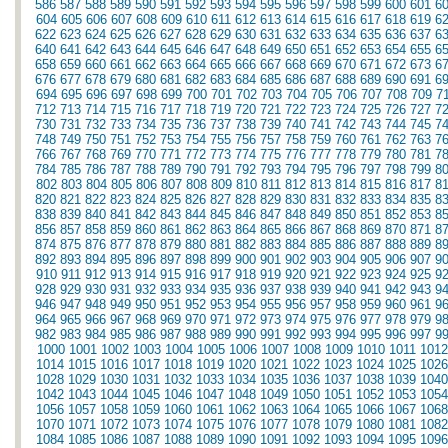
586
587
588
589
590
591
592
593
594
595
596
597
598
599
600
601
6
604
605
606
607
608
609
610
611
612
613
614
615
616
617
618
619
6
622
623
624
625
626
627
628
629
630
631
632
633
634
635
636
637
6
640
641
642
643
644
645
646
647
648
649
650
651
652
653
654
655
6
658
659
660
661
662
663
664
665
666
667
668
669
670
671
672
673
6
676
677
678
679
680
681
682
683
684
685
686
687
688
689
690
691
6
694
695
696
697
698
699
700
701
702
703
704
705
706
707
708
709
7
712
713
714
715
716
717
718
719
720
721
722
723
724
725
726
727
7
730
731
732
733
734
735
736
737
738
739
740
741
742
743
744
745
7
748
749
750
751
752
753
754
755
756
757
758
759
760
761
762
763
7
766
767
768
769
770
771
772
773
774
775
776
777
778
779
780
781
7
784
785
786
787
788
789
790
791
792
793
794
795
796
797
798
799
8
802
803
804
805
806
807
808
809
810
811
812
813
814
815
816
817
8
820
821
822
823
824
825
826
827
828
829
830
831
832
833
834
835
8
838
839
840
841
842
843
844
845
846
847
848
849
850
851
852
853
8
856
857
858
859
860
861
862
863
864
865
866
867
868
869
870
871
8
874
875
876
877
878
879
880
881
882
883
884
885
886
887
888
889
8
892
893
894
895
896
897
898
899
900
901
902
903
904
905
906
907
9
910
911
912
913
914
915
916
917
918
919
920
921
922
923
924
925
9
928
929
930
931
932
933
934
935
936
937
938
939
940
941
942
943
9
946
947
948
949
950
951
952
953
954
955
956
957
958
959
960
961
9
964
965
966
967
968
969
970
971
972
973
974
975
976
977
978
979
9
982
983
984
985
986
987
988
989
990
991
992
993
994
995
996
997
9
1000
1001
1002
1003
1004
1005
1006
1007
1008
1009
1010
1011
1012
1014
1015
1016
1017
1018
1019
1020
1021
1022
1023
1024
1025
1026
1028
1029
1030
1031
1032
1033
1034
1035
1036
1037
1038
1039
1040
1042
1043
1044
1045
1046
1047
1048
1049
1050
1051
1052
1053
1054
1056
1057
1058
1059
1060
1061
1062
1063
1064
1065
1066
1067
1068
1070
1071
1072
1073
1074
1075
1076
1077
1078
1079
1080
1081
1082
1084
1085
1086
1087
1088
1089
1090
1091
1092
1093
1094
1095
1096