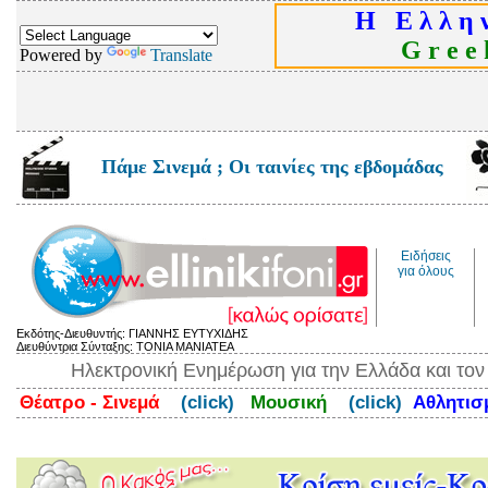
Η Ε λ λ η ν
G r e e k
Powered by
Translate
Πάμε Σινεμά ; Οι ταινίες της εβδομάδας
Ειδήσεις
για όλους
Εκδότης-Διευθυντής: ΓΙΑΝΝΗΣ ΕΥΤΥΧΙΔΗΣ
Διευθύντρια Σύνταξης: ΤΟΝΙΑ ΜΑΝΙΑΤΕΑ
Ηλεκτρονική Ενημέρωση για την Ελλάδα και το
Θέατρο - Σινεμά
(click)
Μουσική
(click)
Αθλητι