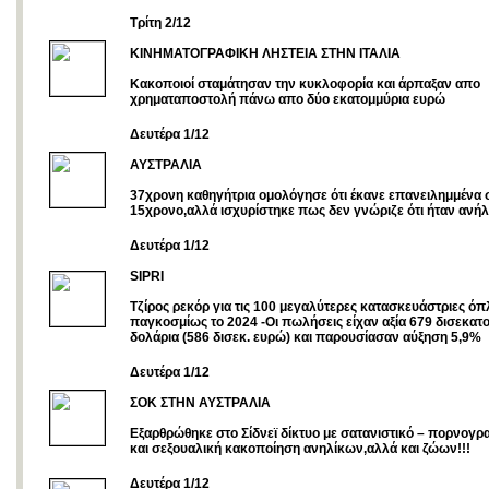
Τρίτη 2/12
ΚΙΝΗΜΑΤΟΓΡΑΦΙΚΗ ΛΗΣΤΕΙΑ ΣΤΗΝ ΙΤΑΛΙΑ
Kακοποιοί σταμάτησαν την κυκλοφορία και άρπαξαν απο
χρηματαποστολή πάνω απο δύο εκατομμύρια ευρώ
Δευτέρα 1/12
ΑΥΣΤΡΑΛΙΑ
37χρονη καθηγήτρια ομολόγησε ότι έκανε επανειλημμένα 
15χρονο,αλλά ισχυρίστηκε πως δεν γνώριζε ότι ήταν ανήλι
Δευτέρα 1/12
SIPRI
Τζίρος ρεκόρ για τις 100 μεγαλύτερες κατασκευάστριες ό
παγκοσμίως το 2024 -Οι πωλήσεις είχαν αξία 679 δισεκατ
δολάρια (586 δισεκ. ευρώ) και παρουσίασαν αύξηση 5,9%
Δευτέρα 1/12
ΣΟΚ ΣΤΗΝ ΑΥΣΤΡΑΛΙΑ
Εξαρθρώθηκε στο Σίδνεϊ δίκτυο με σατανιστικό – πορνογρ
και σεξουαλική κακοποίηση ανηλίκων,αλλά και ζώων!!!
Δευτέρα 1/12