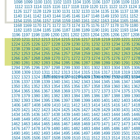
1098
1099
1100
1101
1102
1103
1104
1105
1106
1107
1108
1109
1110
1112
1113
1114
1115
1116
1117
1118
1119
1120
1121
1122
1123
1124
1126
1127
1128
1129
1130
1131
1132
1133
1134
1135
1136
1137
1138
1140
1141
1142
1143
1144
1145
1146
1147
1148
1149
1150
1151
1152
1154
1155
1156
1157
1158
1159
1160
1161
1162
1163
1164
1165
1166
1168
1169
1170
1171
1172
1173
1174
1175
1176
1177
1178
1179
1180
1182
1183
1184
1185
1186
1187
1188
1189
1190
1191
1192
1193
1194
1196
1197
1198
1199
1200
1201
1202
1203
1204
1205
1206
1207
1208
1210
1211
1212
1213
1214
1215
1216
1217
1218
1219
1220
1221
1222
1224
1225
1226
1227
1228
1229
1230
1231
1232
1233
1234
1235
1236
1238
1239
1240
1241
1242
1243
1244
1245
1246
1247
1248
1249
1250
1252
1253
1254
1255
1256
1257
1258
1259
1260
1261
1262
1263
1264
1266
1267
1268
1269
1270
1271
1272
1273
1274
1275
1276
1277
1278
1280
1281
1282
1283
1284
1285
1286
1287
1288
1289
1290
1291
1292
1294
1295
1296
1297
1298
1299
1300
1301
1302
1303
1304
1305
1306
1308
1309
1310
1311
1312
1313
1314
1315
1316
1317
1318
1319
1320
Ειδήσεις για όλους
|
Θέματα
|
Τουριστικό Ρεπορτάζ
|
Ιατρ
1322
1323
1324
1325
1326
1327
1328
1329
1330
1331
1332
1333
1334
1336
1337
1338
1339
1340
1341
1342
1343
1344
1345
1346
1347
1348
1350
1351
1352
1353
1354
1355
1356
1357
1358
1359
1360
1361
1362
1364
1365
1366
1367
1368
1369
1370
1371
1372
1373
1374
1375
1376
1378
1379
1380
1381
1382
1383
1384
1385
1386
1387
1388
1389
1390
1392
1393
1394
1395
1396
1397
1398
1399
1400
1401
1402
1403
1404
1406
1407
1408
1409
1410
1411
1412
1413
1414
1415
1416
1417
1418
1420
1421
1422
1423
1424
1425
1426
1427
1428
1429
1430
1431
1432
1434
1435
1436
1437
1438
1439
1440
1441
1442
1443
1444
1445
1446
1448
1449
1450
1451
1452
1453
1454
1455
1456
1457
1458
1459
1460
1462
1463
1464
1465
1466
1467
1468
1469
1470
1471
1472
1473
1474
1476
1477
1478
1479
1480
1481
1482
1483
1484
1485
1486
1487
1488
1490
1491
1492
1493
1494
1495
1496
1497
1498
1499
1500
1501
1502
1504
1505
1506
1507
1508
1509
1510
1511
1512
1513
1514
1515
1516