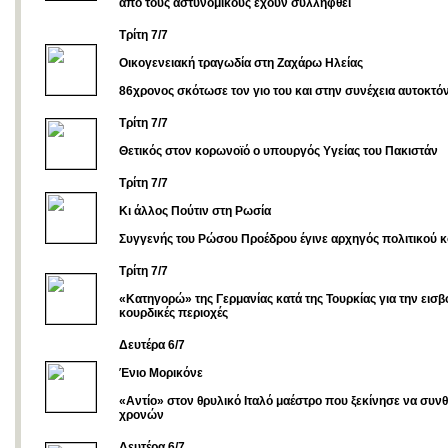
απο τους αστυνομικούς εχουν συλληφθεί
Τρίτη 7/7
Οικογενειακή τραγωδία στη Ζαχάρω Ηλείας
86χρονος σκότωσε τον γιο του και στην συνέχεια αυτοκτό
Τρίτη 7/7
Θετικός στον κορωνοϊό ο υπουργός Υγείας του Πακιστάν
Τρίτη 7/7
Κι άλλος Πούτιν στη Ρωσία
Συγγενής του Ρώσου Προέδρου έγινε αρχηγός πολιτικού 
Τρίτη 7/7
«Κατηγορώ» της Γερμανίας κατά της Τουρκίας για την εισβ
κουρδικές περιοχές
Δευτέρα 6/7
Ένιο Μορικόνε
«Αντίο» στον θρυλικό Ιταλό μαέστρο που ξεκίνησε να συνθέτ
χρονών
Δευτέρα 6/7