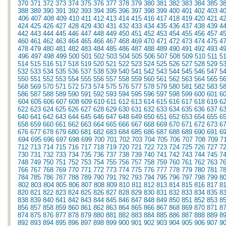
370
371
372
373
374
375
376
377
378
379
380
381
382
383
384
385
3
388
389
390
391
392
393
394
395
396
397
398
399
400
401
402
403
4
406
407
408
409
410
411
412
413
414
415
416
417
418
419
420
421
4
424
425
426
427
428
429
430
431
432
433
434
435
436
437
438
439
4
442
443
444
445
446
447
448
449
450
451
452
453
454
455
456
457
4
460
461
462
463
464
465
466
467
468
469
470
471
472
473
474
475
4
478
479
480
481
482
483
484
485
486
487
488
489
490
491
492
493
4
496
497
498
499
500
501
502
503
504
505
506
507
508
509
510
511
5
514
515
516
517
518
519
520
521
522
523
524
525
526
527
528
529
5
532
533
534
535
536
537
538
539
540
541
542
543
544
545
546
547
5
550
551
552
553
554
555
556
557
558
559
560
561
562
563
564
565
5
568
569
570
571
572
573
574
575
576
577
578
579
580
581
582
583
5
586
587
588
589
590
591
592
593
594
595
596
597
598
599
600
601
6
604
605
606
607
608
609
610
611
612
613
614
615
616
617
618
619
6
622
623
624
625
626
627
628
629
630
631
632
633
634
635
636
637
6
640
641
642
643
644
645
646
647
648
649
650
651
652
653
654
655
6
658
659
660
661
662
663
664
665
666
667
668
669
670
671
672
673
6
676
677
678
679
680
681
682
683
684
685
686
687
688
689
690
691
6
694
695
696
697
698
699
700
701
702
703
704
705
706
707
708
709
7
712
713
714
715
716
717
718
719
720
721
722
723
724
725
726
727
7
730
731
732
733
734
735
736
737
738
739
740
741
742
743
744
745
7
748
749
750
751
752
753
754
755
756
757
758
759
760
761
762
763
7
766
767
768
769
770
771
772
773
774
775
776
777
778
779
780
781
7
784
785
786
787
788
789
790
791
792
793
794
795
796
797
798
799
8
802
803
804
805
806
807
808
809
810
811
812
813
814
815
816
817
8
820
821
822
823
824
825
826
827
828
829
830
831
832
833
834
835
8
838
839
840
841
842
843
844
845
846
847
848
849
850
851
852
853
8
856
857
858
859
860
861
862
863
864
865
866
867
868
869
870
871
8
874
875
876
877
878
879
880
881
882
883
884
885
886
887
888
889
8
892
893
894
895
896
897
898
899
900
901
902
903
904
905
906
907
9