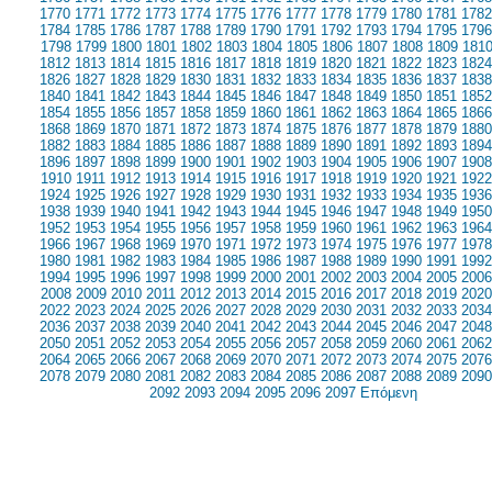
1770
1771
1772
1773
1774
1775
1776
1777
1778
1779
1780
1781
1782
1784
1785
1786
1787
1788
1789
1790
1791
1792
1793
1794
1795
1796
1798
1799
1800
1801
1802
1803
1804
1805
1806
1807
1808
1809
181
1812
1813
1814
1815
1816
1817
1818
1819
1820
1821
1822
1823
1824
1826
1827
1828
1829
1830
1831
1832
1833
1834
1835
1836
1837
1838
1840
1841
1842
1843
1844
1845
1846
1847
1848
1849
1850
1851
1852
1854
1855
1856
1857
1858
1859
1860
1861
1862
1863
1864
1865
1866
1868
1869
1870
1871
1872
1873
1874
1875
1876
1877
1878
1879
1880
1882
1883
1884
1885
1886
1887
1888
1889
1890
1891
1892
1893
1894
1896
1897
1898
1899
1900
1901
1902
1903
1904
1905
1906
1907
1908
1910
1911
1912
1913
1914
1915
1916
1917
1918
1919
1920
1921
1922
1924
1925
1926
1927
1928
1929
1930
1931
1932
1933
1934
1935
1936
1938
1939
1940
1941
1942
1943
1944
1945
1946
1947
1948
1949
1950
1952
1953
1954
1955
1956
1957
1958
1959
1960
1961
1962
1963
1964
1966
1967
1968
1969
1970
1971
1972
1973
1974
1975
1976
1977
1978
1980
1981
1982
1983
1984
1985
1986
1987
1988
1989
1990
1991
1992
1994
1995
1996
1997
1998
1999
2000
2001
2002
2003
2004
2005
2006
2008
2009
2010
2011
2012
2013
2014
2015
2016
2017
2018
2019
2020
2022
2023
2024
2025
2026
2027
2028
2029
2030
2031
2032
2033
2034
2036
2037
2038
2039
2040
2041
2042
2043
2044
2045
2046
2047
2048
2050
2051
2052
2053
2054
2055
2056
2057
2058
2059
2060
2061
2062
2064
2065
2066
2067
2068
2069
2070
2071
2072
2073
2074
2075
2076
2078
2079
2080
2081
2082
2083
2084
2085
2086
2087
2088
2089
2090
2092
2093
2094
2095
2096
2097
Επόμενη