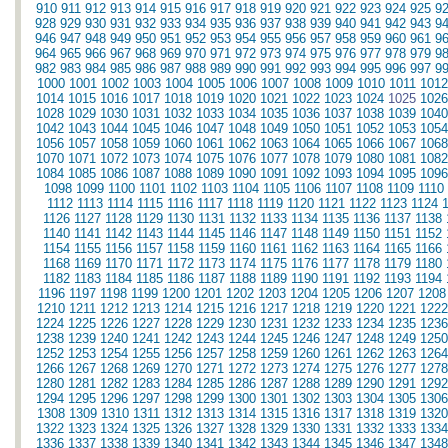
910
911
912
913
914
915
916
917
918
919
920
921
922
923
924
925
9
928
929
930
931
932
933
934
935
936
937
938
939
940
941
942
943
9
946
947
948
949
950
951
952
953
954
955
956
957
958
959
960
961
9
964
965
966
967
968
969
970
971
972
973
974
975
976
977
978
979
9
982
983
984
985
986
987
988
989
990
991
992
993
994
995
996
997
9
1000
1001
1002
1003
1004
1005
1006
1007
1008
1009
1010
1011
1012
1014
1015
1016
1017
1018
1019
1020
1021
1022
1023
1024
1025
1026
1028
1029
1030
1031
1032
1033
1034
1035
1036
1037
1038
1039
1040
1042
1043
1044
1045
1046
1047
1048
1049
1050
1051
1052
1053
1054
1056
1057
1058
1059
1060
1061
1062
1063
1064
1065
1066
1067
1068
1070
1071
1072
1073
1074
1075
1076
1077
1078
1079
1080
1081
1082
1084
1085
1086
1087
1088
1089
1090
1091
1092
1093
1094
1095
1096
1098
1099
1100
1101
1102
1103
1104
1105
1106
1107
1108
1109
1110
1112
1113
1114
1115
1116
1117
1118
1119
1120
1121
1122
1123
1124
1126
1127
1128
1129
1130
1131
1132
1133
1134
1135
1136
1137
1138
1140
1141
1142
1143
1144
1145
1146
1147
1148
1149
1150
1151
1152
1154
1155
1156
1157
1158
1159
1160
1161
1162
1163
1164
1165
1166
1168
1169
1170
1171
1172
1173
1174
1175
1176
1177
1178
1179
1180
1182
1183
1184
1185
1186
1187
1188
1189
1190
1191
1192
1193
1194
1196
1197
1198
1199
1200
1201
1202
1203
1204
1205
1206
1207
1208
1210
1211
1212
1213
1214
1215
1216
1217
1218
1219
1220
1221
1222
1224
1225
1226
1227
1228
1229
1230
1231
1232
1233
1234
1235
1236
1238
1239
1240
1241
1242
1243
1244
1245
1246
1247
1248
1249
1250
1252
1253
1254
1255
1256
1257
1258
1259
1260
1261
1262
1263
1264
1266
1267
1268
1269
1270
1271
1272
1273
1274
1275
1276
1277
1278
1280
1281
1282
1283
1284
1285
1286
1287
1288
1289
1290
1291
1292
1294
1295
1296
1297
1298
1299
1300
1301
1302
1303
1304
1305
1306
1308
1309
1310
1311
1312
1313
1314
1315
1316
1317
1318
1319
1320
1322
1323
1324
1325
1326
1327
1328
1329
1330
1331
1332
1333
1334
1336
1337
1338
1339
1340
1341
1342
1343
1344
1345
1346
1347
1348