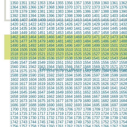
1350
1351
1352
1353
1354
1355
1356
1357
1358
1359
1360
1361
1362
1364
1365
1366
1367
1368
1369
1370
1371
1372
1373
1374
1375
1376
1378
1379
1380
1381
1382
1383
1384
1385
1386
1387
1388
1389
1390
1392
1393
1394
1395
1396
1397
1398
1399
1400
1401
1402
1403
1404
1406
1407
1408
1409
1410
1411
1412
1413
1414
1415
1416
1417
1418
1420
1421
1422
1423
1424
1425
1426
1427
1428
1429
1430
1431
1432
1434
1435
1436
1437
1438
1439
1440
1441
1442
1443
1444
1445
1446
1448
1449
1450
1451
1452
1453
1454
1455
1456
1457
1458
1459
1460
1462
1463
1464
1465
1466
1467
1468
1469
1470
1471
1472
1473
1474
1476
1477
1478
1479
1480
1481
1482
1483
1484
1485
1486
1487
1488
1490
1491
1492
1493
1494
1495
1496
1497
1498
1499
1500
1501
1502
1504
1505
1506
1507
1508
1509
1510
1511
1512
1513
1514
1515
1516
1518
1519
1520
1521
1522
1523
1524
1525
1526
1527
1528
1529
1530
1532
1533
1534
1535
1536
1537
1538
1539
1540
1541
1542
1543
1544
1546
1547
1548
1549
1550
1551
1552
1553
1554
1555
1556
1557
1558
1560
1561
1562
1563
1564
1565
1566
1567
1568
1569
1570
1571
1572
Ειδήσεις για όλους
|
Θέματα
|
Τουριστικό Ρεπορτάζ
|
Ιατρ
1574
1575
1576
1577
1578
1579
1580
1581
1582
1583
1584
1585
1586
1588
1589
1590
1591
1592
1593
1594
1595
1596
1597
1598
1599
1600
1602
1603
1604
1605
1606
1607
1608
1609
1610
1611
1612
1613
1614
1616
1617
1618
1619
1620
1621
1622
1623
1624
1625
1626
1627
1628
1630
1631
1632
1633
1634
1635
1636
1637
1638
1639
1640
1641
1642
1644
1645
1646
1647
1648
1649
1650
1651
1652
1653
1654
1655
1656
1658
1659
1660
1661
1662
1663
1664
1665
1666
1667
1668
1669
1670
1672
1673
1674
1675
1676
1677
1678
1679
1680
1681
1682
1683
1684
1686
1687
1688
1689
1690
1691
1692
1693
1694
1695
1696
1697
1698
1700
1701
1702
1703
1704
1705
1706
1707
1708
1709
1710
1711
1712
1714
1715
1716
1717
1718
1719
1720
1721
1722
1723
1724
1725
1726
1728
1729
1730
1731
1732
1733
1734
1735
1736
1737
1738
1739
1740
1742
1743
1744
1745
1746
1747
1748
1749
1750
1751
1752
1753
1754
1756
1757
1758
1759
1760
1761
1762
1763
1764
1765
1766
1767
1768