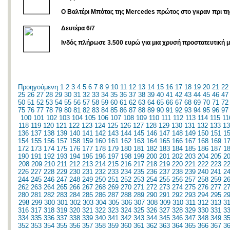
Ο Βαλτέρι Μπότας της Mercedes πρώτος στο γκραν πρι τη
Δευτέρα 6/7
Ινδός πλήρωσε 3.500 ευρώ για μια χρυσή προστατευτική 
Προηγούμενη
1
2
3
4
5
6
7
8
9
10
11
12
13
14
15
16
17
18
19
20
21
22
25
26
27
28
29
30
31
32
33
34
35
36
37
38
39
40
41
42
43
44
45
46
47
50
51
52
53
54
55
56
57
58
59
60
61
62
63
64
65
66
67
68
69
70
71
72
75
76
77
78
79
80
81
82
83
84
85
86
87
88
89
90
91
92
93
94
95
96
97
100
101
102
103
104
105
106
107
108
109
110
111
112
113
114
115
11
118
119
120
121
122
123
124
125
126
127
128
129
130
131
132
133
13
136
137
138
139
140
141
142
143
144
145
146
147
148
149
150
151
1
154
155
156
157
158
159
160
161
162
163
164
165
166
167
168
169
1
172
173
174
175
176
177
178
179
180
181
182
183
184
185
186
187
1
190
191
192
193
194
195
196
197
198
199
200
201
202
203
204
205
2
208
209
210
211
212
213
214
215
216
217
218
219
220
221
222
223
2
226
227
228
229
230
231
232
233
234
235
236
237
238
239
240
241
2
244
245
246
247
248
249
250
251
252
253
254
255
256
257
258
259
2
262
263
264
265
266
267
268
269
270
271
272
273
274
275
276
277
2
280
281
282
283
284
285
286
287
288
289
290
291
292
293
294
295
2
298
299
300
301
302
303
304
305
306
307
308
309
310
311
312
313
3
316
317
318
319
320
321
322
323
324
325
326
327
328
329
330
331
3
334
335
336
337
338
339
340
341
342
343
344
345
346
347
348
349
3
352
353
354
355
356
357
358
359
360
361
362
363
364
365
366
367
3