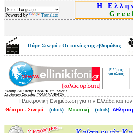
Η Ε λ λ η ν
G r e e k
Powered by
Translate
Πάμε Σινεμά ; Οι ταινίες της εβδομάδας
Ειδήσεις
για όλους
Εκδότης-Διευθυντής: ΓΙΑΝΝΗΣ ΕΥΤΥΧΙΔΗΣ
Διευθύντρια Σύνταξης: ΤΟΝΙΑ ΜΑΝΙΑΤΕΑ
Ηλεκτρονική Ενημέρωση για την Ελλάδα και το
Θέατρο - Σινεμά
(click)
Μουσική
(click)
Αθλητι