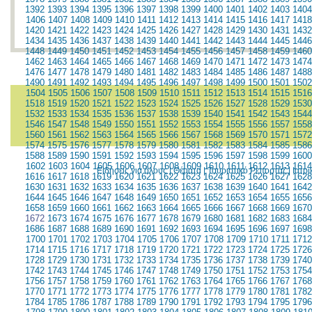
1392
1393
1394
1395
1396
1397
1398
1399
1400
1401
1402
1403
1404
1406
1407
1408
1409
1410
1411
1412
1413
1414
1415
1416
1417
1418
1420
1421
1422
1423
1424
1425
1426
1427
1428
1429
1430
1431
1432
1434
1435
1436
1437
1438
1439
1440
1441
1442
1443
1444
1445
1446
1448
1449
1450
1451
1452
1453
1454
1455
1456
1457
1458
1459
1460
1462
1463
1464
1465
1466
1467
1468
1469
1470
1471
1472
1473
1474
1476
1477
1478
1479
1480
1481
1482
1483
1484
1485
1486
1487
1488
1490
1491
1492
1493
1494
1495
1496
1497
1498
1499
1500
1501
1502
1504
1505
1506
1507
1508
1509
1510
1511
1512
1513
1514
1515
1516
1518
1519
1520
1521
1522
1523
1524
1525
1526
1527
1528
1529
1530
1532
1533
1534
1535
1536
1537
1538
1539
1540
1541
1542
1543
1544
1546
1547
1548
1549
1550
1551
1552
1553
1554
1555
1556
1557
1558
1560
1561
1562
1563
1564
1565
1566
1567
1568
1569
1570
1571
1572
1574
1575
1576
1577
1578
1579
1580
1581
1582
1583
1584
1585
1586
1588
1589
1590
1591
1592
1593
1594
1595
1596
1597
1598
1599
1600
1602
1603
1604
1605
1606
1607
1608
1609
1610
1611
1612
1613
1614
Ειδήσεις για όλους
|
Θέματα
|
Τουριστικό Ρεπορτάζ
|
Ιατρ
1616
1617
1618
1619
1620
1621
1622
1623
1624
1625
1626
1627
1628
1630
1631
1632
1633
1634
1635
1636
1637
1638
1639
1640
1641
1642
1644
1645
1646
1647
1648
1649
1650
1651
1652
1653
1654
1655
1656
1658
1659
1660
1661
1662
1663
1664
1665
1666
1667
1668
1669
1670
1672
1673
1674
1675
1676
1677
1678
1679
1680
1681
1682
1683
1684
1686
1687
1688
1689
1690
1691
1692
1693
1694
1695
1696
1697
1698
1700
1701
1702
1703
1704
1705
1706
1707
1708
1709
1710
1711
1712
1714
1715
1716
1717
1718
1719
1720
1721
1722
1723
1724
1725
1726
1728
1729
1730
1731
1732
1733
1734
1735
1736
1737
1738
1739
1740
1742
1743
1744
1745
1746
1747
1748
1749
1750
1751
1752
1753
1754
1756
1757
1758
1759
1760
1761
1762
1763
1764
1765
1766
1767
1768
1770
1771
1772
1773
1774
1775
1776
1777
1778
1779
1780
1781
1782
1784
1785
1786
1787
1788
1789
1790
1791
1792
1793
1794
1795
1796