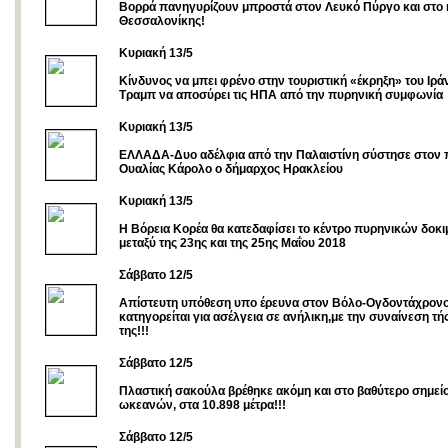
Βορρά πανηγυρίζουν μπροστά στον Λευκό Πύργο και στο 
Θεσσαλονίκης!
Kυριακή 13/5
Κίνδυνος να μπει φρένο στην τουριστική «έκρηξη» του Ιρ
Τραμπ να αποσύρει τις ΗΠΑ από την πυρηνική συμφωνία
Κυριακή 13/5
ΕΛΛΑΔΑ-Δυο αδέλφια από την Παλαιστίνη σύστησε στον π
Ουαλίας Κάρολο ο δήμαρχος Ηρακλείου
Κυριακή 13/5
Η Βόρεια Κορέα θα κατεδαφίσει το κέντρο πυρηνικών δοκι
μεταξύ της 23ης και της 25ης Μαΐου 2018
Σάββατο 12/5
Απίστευτη υπόθεση υπο έρευνα στον Βόλο-Ογδοντάχρονο
κατηγορείται για ασέλγεια σε ανήλικη,με την συναίνεση τή
της!!!
Σάββατο 12/5
Πλαστική σακούλα βρέθηκε ακόμη και στο βαθύτερο σημεί
ωκεανών, στα 10.898 μέτρα!!!
Σάββατο 12/5