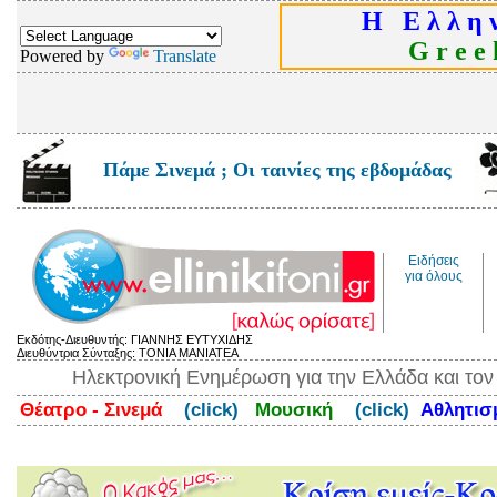
Η Ε λ λ η ν
G r e e k
Powered by
Translate
Πάμε Σινεμά ; Οι ταινίες της εβδομάδας
Ειδήσεις
για όλους
Εκδότης-Διευθυντής: ΓΙΑΝΝΗΣ ΕΥΤΥΧΙΔΗΣ
Διευθύντρια Σύνταξης: ΤΟΝΙΑ ΜΑΝΙΑΤΕΑ
Ηλεκτρονική Ενημέρωση για την Ελλάδα και το
Θέατρο - Σινεμά
(click)
Μουσική
(click)
Αθλητι