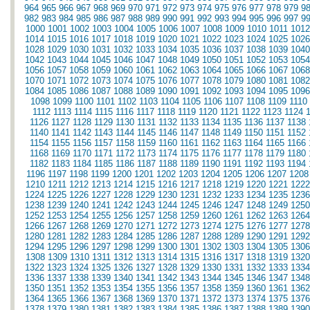
964
965
966
967
968
969
970
971
972
973
974
975
976
977
978
979
9
982
983
984
985
986
987
988
989
990
991
992
993
994
995
996
997
9
1000
1001
1002
1003
1004
1005
1006
1007
1008
1009
1010
1011
1012
1014
1015
1016
1017
1018
1019
1020
1021
1022
1023
1024
1025
1026
1028
1029
1030
1031
1032
1033
1034
1035
1036
1037
1038
1039
1040
1042
1043
1044
1045
1046
1047
1048
1049
1050
1051
1052
1053
1054
1056
1057
1058
1059
1060
1061
1062
1063
1064
1065
1066
1067
1068
1070
1071
1072
1073
1074
1075
1076
1077
1078
1079
1080
1081
1082
1084
1085
1086
1087
1088
1089
1090
1091
1092
1093
1094
1095
1096
1098
1099
1100
1101
1102
1103
1104
1105
1106
1107
1108
1109
1110
1112
1113
1114
1115
1116
1117
1118
1119
1120
1121
1122
1123
1124
1126
1127
1128
1129
1130
1131
1132
1133
1134
1135
1136
1137
1138
1140
1141
1142
1143
1144
1145
1146
1147
1148
1149
1150
1151
1152
1154
1155
1156
1157
1158
1159
1160
1161
1162
1163
1164
1165
1166
1168
1169
1170
1171
1172
1173
1174
1175
1176
1177
1178
1179
1180
1182
1183
1184
1185
1186
1187
1188
1189
1190
1191
1192
1193
1194
1196
1197
1198
1199
1200
1201
1202
1203
1204
1205
1206
1207
1208
1210
1211
1212
1213
1214
1215
1216
1217
1218
1219
1220
1221
1222
1224
1225
1226
1227
1228
1229
1230
1231
1232
1233
1234
1235
1236
1238
1239
1240
1241
1242
1243
1244
1245
1246
1247
1248
1249
1250
1252
1253
1254
1255
1256
1257
1258
1259
1260
1261
1262
1263
1264
1266
1267
1268
1269
1270
1271
1272
1273
1274
1275
1276
1277
1278
1280
1281
1282
1283
1284
1285
1286
1287
1288
1289
1290
1291
1292
1294
1295
1296
1297
1298
1299
1300
1301
1302
1303
1304
1305
1306
1308
1309
1310
1311
1312
1313
1314
1315
1316
1317
1318
1319
1320
1322
1323
1324
1325
1326
1327
1328
1329
1330
1331
1332
1333
1334
1336
1337
1338
1339
1340
1341
1342
1343
1344
1345
1346
1347
1348
1350
1351
1352
1353
1354
1355
1356
1357
1358
1359
1360
1361
1362
1364
1365
1366
1367
1368
1369
1370
1371
1372
1373
1374
1375
1376
1378
1379
1380
1381
1382
1383
1384
1385
1386
1387
1388
1389
1390