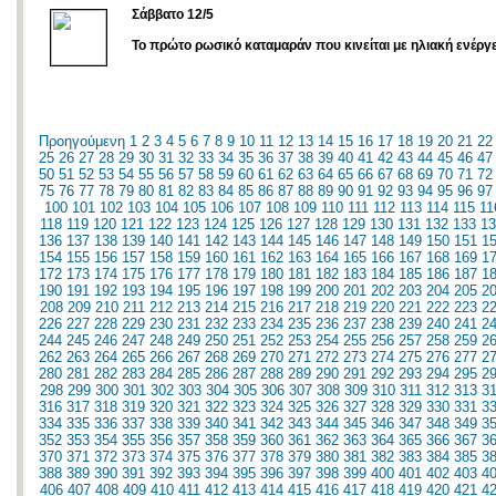
Σάββατο 12/5
Το πρώτο ρωσικό καταμαράν που κινείται με ηλιακή ενέργ
Προηγούμενη
1
2
3
4
5
6
7
8
9
10
11
12
13
14
15
16
17
18
19
20
21
22
25
26
27
28
29
30
31
32
33
34
35
36
37
38
39
40
41
42
43
44
45
46
47
50
51
52
53
54
55
56
57
58
59
60
61
62
63
64
65
66
67
68
69
70
71
72
75
76
77
78
79
80
81
82
83
84
85
86
87
88
89
90
91
92
93
94
95
96
97
100
101
102
103
104
105
106
107
108
109
110
111
112
113
114
115
11
118
119
120
121
122
123
124
125
126
127
128
129
130
131
132
133
13
136
137
138
139
140
141
142
143
144
145
146
147
148
149
150
151
1
154
155
156
157
158
159
160
161
162
163
164
165
166
167
168
169
1
172
173
174
175
176
177
178
179
180
181
182
183
184
185
186
187
1
190
191
192
193
194
195
196
197
198
199
200
201
202
203
204
205
2
208
209
210
211
212
213
214
215
216
217
218
219
220
221
222
223
2
226
227
228
229
230
231
232
233
234
235
236
237
238
239
240
241
2
244
245
246
247
248
249
250
251
252
253
254
255
256
257
258
259
2
262
263
264
265
266
267
268
269
270
271
272
273
274
275
276
277
2
280
281
282
283
284
285
286
287
288
289
290
291
292
293
294
295
2
298
299
300
301
302
303
304
305
306
307
308
309
310
311
312
313
3
316
317
318
319
320
321
322
323
324
325
326
327
328
329
330
331
3
334
335
336
337
338
339
340
341
342
343
344
345
346
347
348
349
3
352
353
354
355
356
357
358
359
360
361
362
363
364
365
366
367
3
370
371
372
373
374
375
376
377
378
379
380
381
382
383
384
385
3
388
389
390
391
392
393
394
395
396
397
398
399
400
401
402
403
4
406
407
408
409
410
411
412
413
414
415
416
417
418
419
420
421
4