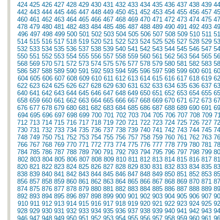
424
425
426
427
428
429
430
431
432
433
434
435
436
437
438
439
4
442
443
444
445
446
447
448
449
450
451
452
453
454
455
456
457
4
460
461
462
463
464
465
466
467
468
469
470
471
472
473
474
475
4
478
479
480
481
482
483
484
485
486
487
488
489
490
491
492
493
4
496
497
498
499
500
501
502
503
504
505
506
507
508
509
510
511
5
514
515
516
517
518
519
520
521
522
523
524
525
526
527
528
529
5
532
533
534
535
536
537
538
539
540
541
542
543
544
545
546
547
5
550
551
552
553
554
555
556
557
558
559
560
561
562
563
564
565
5
568
569
570
571
572
573
574
575
576
577
578
579
580
581
582
583
5
586
587
588
589
590
591
592
593
594
595
596
597
598
599
600
601
6
604
605
606
607
608
609
610
611
612
613
614
615
616
617
618
619
6
622
623
624
625
626
627
628
629
630
631
632
633
634
635
636
637
6
640
641
642
643
644
645
646
647
648
649
650
651
652
653
654
655
6
658
659
660
661
662
663
664
665
666
667
668
669
670
671
672
673
6
676
677
678
679
680
681
682
683
684
685
686
687
688
689
690
691
6
694
695
696
697
698
699
700
701
702
703
704
705
706
707
708
709
7
712
713
714
715
716
717
718
719
720
721
722
723
724
725
726
727
7
730
731
732
733
734
735
736
737
738
739
740
741
742
743
744
745
7
748
749
750
751
752
753
754
755
756
757
758
759
760
761
762
763
7
766
767
768
769
770
771
772
773
774
775
776
777
778
779
780
781
7
784
785
786
787
788
789
790
791
792
793
794
795
796
797
798
799
8
802
803
804
805
806
807
808
809
810
811
812
813
814
815
816
817
8
820
821
822
823
824
825
826
827
828
829
830
831
832
833
834
835
8
838
839
840
841
842
843
844
845
846
847
848
849
850
851
852
853
8
856
857
858
859
860
861
862
863
864
865
866
867
868
869
870
871
8
874
875
876
877
878
879
880
881
882
883
884
885
886
887
888
889
8
892
893
894
895
896
897
898
899
900
901
902
903
904
905
906
907
9
910
911
912
913
914
915
916
917
918
919
920
921
922
923
924
925
9
928
929
930
931
932
933
934
935
936
937
938
939
940
941
942
943
9
946
947
948
949
950
951
952
953
954
955
956
957
958
959
960
961
9