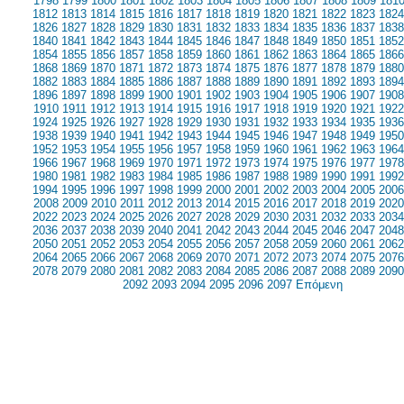
1798
1799
1800
1801
1802
1803
1804
1805
1806
1807
1808
1809
181
1812
1813
1814
1815
1816
1817
1818
1819
1820
1821
1822
1823
1824
1826
1827
1828
1829
1830
1831
1832
1833
1834
1835
1836
1837
1838
1840
1841
1842
1843
1844
1845
1846
1847
1848
1849
1850
1851
1852
1854
1855
1856
1857
1858
1859
1860
1861
1862
1863
1864
1865
1866
1868
1869
1870
1871
1872
1873
1874
1875
1876
1877
1878
1879
1880
1882
1883
1884
1885
1886
1887
1888
1889
1890
1891
1892
1893
1894
1896
1897
1898
1899
1900
1901
1902
1903
1904
1905
1906
1907
1908
1910
1911
1912
1913
1914
1915
1916
1917
1918
1919
1920
1921
1922
1924
1925
1926
1927
1928
1929
1930
1931
1932
1933
1934
1935
1936
1938
1939
1940
1941
1942
1943
1944
1945
1946
1947
1948
1949
1950
1952
1953
1954
1955
1956
1957
1958
1959
1960
1961
1962
1963
1964
1966
1967
1968
1969
1970
1971
1972
1973
1974
1975
1976
1977
1978
1980
1981
1982
1983
1984
1985
1986
1987
1988
1989
1990
1991
1992
1994
1995
1996
1997
1998
1999
2000
2001
2002
2003
2004
2005
2006
2008
2009
2010
2011
2012
2013
2014
2015
2016
2017
2018
2019
2020
2022
2023
2024
2025
2026
2027
2028
2029
2030
2031
2032
2033
2034
2036
2037
2038
2039
2040
2041
2042
2043
2044
2045
2046
2047
2048
2050
2051
2052
2053
2054
2055
2056
2057
2058
2059
2060
2061
2062
2064
2065
2066
2067
2068
2069
2070
2071
2072
2073
2074
2075
2076
2078
2079
2080
2081
2082
2083
2084
2085
2086
2087
2088
2089
2090
2092
2093
2094
2095
2096
2097
Επόμενη