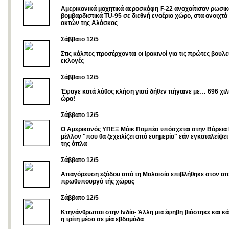
Αμερικανικά μαχητικά αεροσκάφη F-22 αναχαίτισαν ρωσικ
βομβαρδιστικά TU-95 σε διεθνή εναέριο χώρο, στα ανοιχτά
ακτών της Αλάσκας
Σάββατο 12/5
Στις κάλπες προσέρχονται οι Ιρακινοί για τις πρώτες βουλε
εκλογές
Σάββατο 12/5
Έφαγε κατά λάθος κλήση γιατί δήθεν πήγαινε με… 696 χιλ
ώρα!
Σάββατο 12/5
Ο Αμερικανός ΥΠΕΞ Μάικ Πομπέο υπόσχεται στην Βόρεια 
μέλλον "που θα ξεχειλίζει από ευημερία" εάν εγκαταλείψει
της όπλα
Σάββατο 12/5
Απαγόρευση εξόδου από τη Μαλαισία επιβλήθηκε στον α
πρωθυπουργό τής χώρας
Σάββατο 12/5
Kτηνάνθρωποι στην Ινδία- Άλλη μια έφηβη βιάστηκε και κ
η τρίτη μέσα σε μία εβδομάδα