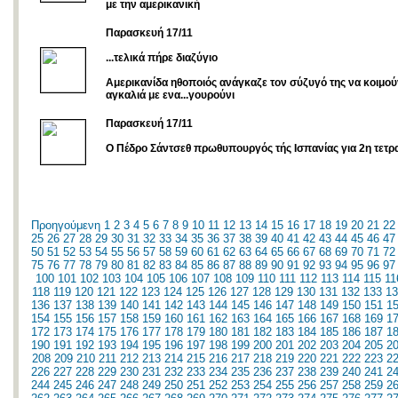
με την αμερικανική
Παρασκευή 17/11
...τελικά πήρε διαζύγιο
Αμερικανίδα ηθοποιός ανάγκαζε τον σύζυγό της να κοιμούν
αγκαλιά με ενα...γουρούνι
Παρασκευή 17/11
O Πέδρο Σάντσεθ πρωθυπουργός τής Ισπανίας για 2η τετρα
Προηγούμενη
1
2
3
4
5
6
7
8
9
10
11
12
13
14
15
16
17
18
19
20
21
22
25
26
27
28
29
30
31
32
33
34
35
36
37
38
39
40
41
42
43
44
45
46
47
50
51
52
53
54
55
56
57
58
59
60
61
62
63
64
65
66
67
68
69
70
71
72
75
76
77
78
79
80
81
82
83
84
85
86
87
88
89
90
91
92
93
94
95
96
97
100
101
102
103
104
105
106
107
108
109
110
111
112
113
114
115
11
118
119
120
121
122
123
124
125
126
127
128
129
130
131
132
133
13
136
137
138
139
140
141
142
143
144
145
146
147
148
149
150
151
1
154
155
156
157
158
159
160
161
162
163
164
165
166
167
168
169
1
172
173
174
175
176
177
178
179
180
181
182
183
184
185
186
187
1
190
191
192
193
194
195
196
197
198
199
200
201
202
203
204
205
2
208
209
210
211
212
213
214
215
216
217
218
219
220
221
222
223
2
226
227
228
229
230
231
232
233
234
235
236
237
238
239
240
241
2
244
245
246
247
248
249
250
251
252
253
254
255
256
257
258
259
2