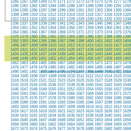
1266
1267
1268
1269
1270
1271
1272
1273
1274
1275
1276
1277
1278
1280
1281
1282
1283
1284
1285
1286
1287
1288
1289
1290
1291
1292
1294
1295
1296
1297
1298
1299
1300
1301
1302
1303
1304
1305
1306
1308
1309
1310
1311
1312
1313
1314
1315
1316
1317
1318
1319
1320
1322
1323
1324
1325
1326
1327
1328
1329
1330
1331
1332
1333
1334
1336
1337
1338
1339
1340
1341
1342
1343
1344
1345
1346
1347
1348
1350
1351
1352
1353
1354
1355
1356
1357
1358
1359
1360
1361
1362
1364
1365
1366
1367
1368
1369
1370
1371
1372
1373
1374
1375
1376
1378
1379
1380
1381
1382
1383
1384
1385
1386
1387
1388
1389
1390
1392
1393
1394
1395
1396
1397
1398
1399
1400
1401
1402
1403
1404
1406
1407
1408
1409
1410
1411
1412
1413
1414
1415
1416
1417
1418
1420
1421
1422
1423
1424
1425
1426
1427
1428
1429
1430
1431
1432
1434
1435
1436
1437
1438
1439
1440
1441
1442
1443
1444
1445
1446
1448
1449
1450
1451
1452
1453
1454
1455
1456
1457
1458
1459
1460
1462
1463
1464
1465
1466
1467
1468
1469
1470
1471
1472
1473
1474
1476
1477
1478
1479
1480
1481
1482
1483
1484
1485
1486
1487
1488
1490
1491
1492
1493
1494
1495
1496
1497
1498
1499
1500
1501
1502
Ειδήσεις για όλους
|
Θέματα
|
Τουριστικό Ρεπορτάζ
|
Ιατρ
1504
1505
1506
1507
1508
1509
1510
1511
1512
1513
1514
1515
1516
1518
1519
1520
1521
1522
1523
1524
1525
1526
1527
1528
1529
1530
1532
1533
1534
1535
1536
1537
1538
1539
1540
1541
1542
1543
1544
1546
1547
1548
1549
1550
1551
1552
1553
1554
1555
1556
1557
1558
1560
1561
1562
1563
1564
1565
1566
1567
1568
1569
1570
1571
1572
1574
1575
1576
1577
1578
1579
1580
1581
1582
1583
1584
1585
1586
1588
1589
1590
1591
1592
1593
1594
1595
1596
1597
1598
1599
1600
1602
1603
1604
1605
1606
1607
1608
1609
1610
1611
1612
1613
1614
1616
1617
1618
1619
1620
1621
1622
1623
1624
1625
1626
1627
1628
1630
1631
1632
1633
1634
1635
1636
1637
1638
1639
1640
1641
1642
1644
1645
1646
1647
1648
1649
1650
1651
1652
1653
1654
1655
1656
1658
1659
1660
1661
1662
1663
1664
1665
1666
1667
1668
1669
1670
1672
1673
1674
1675
1676
1677
1678
1679
1680
1681
1682
1683
1684