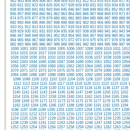
802
803
804
805
806
807
808
809
810
811
812
813
814
815
816
817
8
820
821
822
823
824
825
826
827
828
829
830
831
832
833
834
835
8
838
839
840
841
842
843
844
845
846
847
848
849
850
851
852
853
8
856
857
858
859
860
861
862
863
864
865
866
867
868
869
870
871
8
874
875
876
877
878
879
880
881
882
883
884
885
886
887
888
889
8
892
893
894
895
896
897
898
899
900
901
902
903
904
905
906
907
9
910
911
912
913
914
915
916
917
918
919
920
921
922
923
924
925
9
928
929
930
931
932
933
934
935
936
937
938
939
940
941
942
943
9
946
947
948
949
950
951
952
953
954
955
956
957
958
959
960
961
9
964
965
966
967
968
969
970
971
972
973
974
975
976
977
978
979
9
982
983
984
985
986
987
988
989
990
991
992
993
994
995
996
997
9
1000
1001
1002
1003
1004
1005
1006
1007
1008
1009
1010
1011
1012
1014
1015
1016
1017
1018
1019
1020
1021
1022
1023
1024
1025
1026
1028
1029
1030
1031
1032
1033
1034
1035
1036
1037
1038
1039
1040
1042
1043
1044
1045
1046
1047
1048
1049
1050
1051
1052
1053
1054
1056
1057
1058
1059
1060
1061
1062
1063
1064
1065
1066
1067
1068
1070
1071
1072
1073
1074
1075
1076
1077
1078
1079
1080
1081
1082
1084
1085
1086
1087
1088
1089
1090
1091
1092
1093
1094
1095
1096
1098
1099
1100
1101
1102
1103
1104
1105
1106
1107
1108
1109
1110
1112
1113
1114
1115
1116
1117
1118
1119
1120
1121
1122
1123
1124
1126
1127
1128
1129
1130
1131
1132
1133
1134
1135
1136
1137
1138
1140
1141
1142
1143
1144
1145
1146
1147
1148
1149
1150
1151
1152
1154
1155
1156
1157
1158
1159
1160
1161
1162
1163
1164
1165
1166
1168
1169
1170
1171
1172
1173
1174
1175
1176
1177
1178
1179
1180
1182
1183
1184
1185
1186
1187
1188
1189
1190
1191
1192
1193
1194
1196
1197
1198
1199
1200
1201
1202
1203
1204
1205
1206
1207
1208
1210
1211
1212
1213
1214
1215
1216
1217
1218
1219
1220
1221
1222
1224
1225
1226
1227
1228
1229
1230
1231
1232
1233
1234
1235
1236
1238
1239
1240
1241
1242
1243
1244
1245
1246
1247
1248
1249
1250
1252
1253
1254
1255
1256
1257
1258
1259
1260
1261
1262
1263
1264