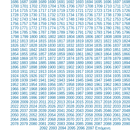
1686
1687
1688
1689
1690
1691
1692
1693
1694
1695
1696
1697
1698
1700
1701
1702
1703
1704
1705
1706
1707
1708
1709
1710
1711
1712
1714
1715
1716
1717
1718
1719
1720
1721
1722
1723
1724
1725
1726
1728
1729
1730
1731
1732
1733
1734
1735
1736
1737
1738
1739
1740
1742
1743
1744
1745
1746
1747
1748
1749
1750
1751
1752
1753
1754
1756
1757
1758
1759
1760
1761
1762
1763
1764
1765
1766
1767
1768
1770
1771
1772
1773
1774
1775
1776
1777
1778
1779
1780
1781
1782
1784
1785
1786
1787
1788
1789
1790
1791
1792
1793
1794
1795
1796
1798
1799
1800
1801
1802
1803
1804
1805
1806
1807
1808
1809
181
1812
1813
1814
1815
1816
1817
1818
1819
1820
1821
1822
1823
1824
1826
1827
1828
1829
1830
1831
1832
1833
1834
1835
1836
1837
1838
1840
1841
1842
1843
1844
1845
1846
1847
1848
1849
1850
1851
1852
1854
1855
1856
1857
1858
1859
1860
1861
1862
1863
1864
1865
1866
1868
1869
1870
1871
1872
1873
1874
1875
1876
1877
1878
1879
1880
1882
1883
1884
1885
1886
1887
1888
1889
1890
1891
1892
1893
1894
1896
1897
1898
1899
1900
1901
1902
1903
1904
1905
1906
1907
1908
1910
1911
1912
1913
1914
1915
1916
1917
1918
1919
1920
1921
1922
1924
1925
1926
1927
1928
1929
1930
1931
1932
1933
1934
1935
1936
1938
1939
1940
1941
1942
1943
1944
1945
1946
1947
1948
1949
1950
1952
1953
1954
1955
1956
1957
1958
1959
1960
1961
1962
1963
1964
1966
1967
1968
1969
1970
1971
1972
1973
1974
1975
1976
1977
1978
1980
1981
1982
1983
1984
1985
1986
1987
1988
1989
1990
1991
1992
1994
1995
1996
1997
1998
1999
2000
2001
2002
2003
2004
2005
2006
2008
2009
2010
2011
2012
2013
2014
2015
2016
2017
2018
2019
2020
2022
2023
2024
2025
2026
2027
2028
2029
2030
2031
2032
2033
2034
2036
2037
2038
2039
2040
2041
2042
2043
2044
2045
2046
2047
2048
2050
2051
2052
2053
2054
2055
2056
2057
2058
2059
2060
2061
2062
2064
2065
2066
2067
2068
2069
2070
2071
2072
2073
2074
2075
2076
2078
2079
2080
2081
2082
2083
2084
2085
2086
2087
2088
2089
2090
2092
2093
2094
2095
2096
2097
Επόμενη