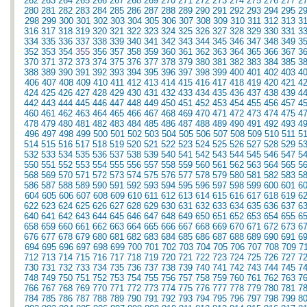
262
263
264
265
266
267
268
269
270
271
272
273
274
275
276
277
2
280
281
282
283
284
285
286
287
288
289
290
291
292
293
294
295
2
298
299
300
301
302
303
304
305
306
307
308
309
310
311
312
313
3
316
317
318
319
320
321
322
323
324
325
326
327
328
329
330
331
3
334
335
336
337
338
339
340
341
342
343
344
345
346
347
348
349
3
352
353
354
355
356
357
358
359
360
361
362
363
364
365
366
367
3
370
371
372
373
374
375
376
377
378
379
380
381
382
383
384
385
3
388
389
390
391
392
393
394
395
396
397
398
399
400
401
402
403
4
406
407
408
409
410
411
412
413
414
415
416
417
418
419
420
421
4
424
425
426
427
428
429
430
431
432
433
434
435
436
437
438
439
4
442
443
444
445
446
447
448
449
450
451
452
453
454
455
456
457
4
460
461
462
463
464
465
466
467
468
469
470
471
472
473
474
475
4
478
479
480
481
482
483
484
485
486
487
488
489
490
491
492
493
4
496
497
498
499
500
501
502
503
504
505
506
507
508
509
510
511
5
514
515
516
517
518
519
520
521
522
523
524
525
526
527
528
529
5
532
533
534
535
536
537
538
539
540
541
542
543
544
545
546
547
5
550
551
552
553
554
555
556
557
558
559
560
561
562
563
564
565
5
568
569
570
571
572
573
574
575
576
577
578
579
580
581
582
583
5
586
587
588
589
590
591
592
593
594
595
596
597
598
599
600
601
6
604
605
606
607
608
609
610
611
612
613
614
615
616
617
618
619
6
622
623
624
625
626
627
628
629
630
631
632
633
634
635
636
637
6
640
641
642
643
644
645
646
647
648
649
650
651
652
653
654
655
6
658
659
660
661
662
663
664
665
666
667
668
669
670
671
672
673
6
676
677
678
679
680
681
682
683
684
685
686
687
688
689
690
691
6
694
695
696
697
698
699
700
701
702
703
704
705
706
707
708
709
7
712
713
714
715
716
717
718
719
720
721
722
723
724
725
726
727
7
730
731
732
733
734
735
736
737
738
739
740
741
742
743
744
745
7
748
749
750
751
752
753
754
755
756
757
758
759
760
761
762
763
7
766
767
768
769
770
771
772
773
774
775
776
777
778
779
780
781
7
784
785
786
787
788
789
790
791
792
793
794
795
796
797
798
799
8