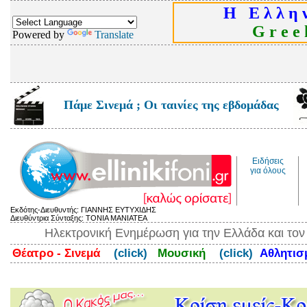
Η Ε λ λ η ν
G r e e k
Powered by
Translate
Πάμε Σινεμά ; Οι ταινίες της εβδομάδας
Ειδήσεις
για όλους
Εκδότης-Διευθυντής: ΓΙΑΝΝΗΣ ΕΥΤΥΧΙΔΗΣ
Διευθύντρια Σύνταξης: ΤΟΝΙΑ ΜΑΝΙΑΤΕΑ
Ηλεκτρονική Ενημέρωση για την Ελλάδα και το
Θέατρο - Σινεμά
(click)
Μουσική
(click)
Αθλητι