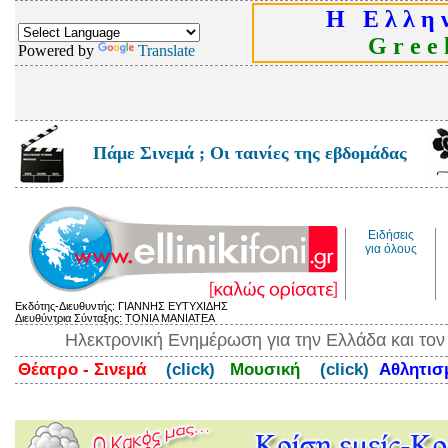
Η Ε λ λ η ν
G r e e k
Powered by
Translate
Πάμε Σινεμά ; Οι ταινίες της εβδομάδας
Ειδήσεις
για όλους
Εκδότης-Διευθυντής: ΓΙΑΝΝΗΣ ΕΥΤΥΧΙΔΗΣ
Διευθύντρια Σύνταξης: ΤΟΝΙΑ ΜΑΝΙΑΤΕΑ
Ηλεκτρονική Ενημέρωση για την Ελλάδα και το
Θέατρο - Σινεμά
(click)
Μουσική
(click)
Αθλητι