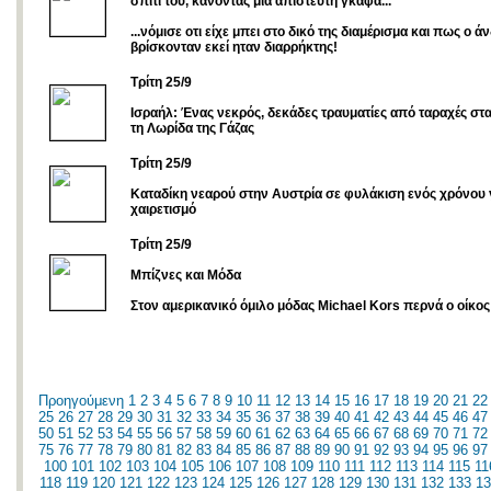
σπίτι του, κάνοντας μιά απίστευτη γκάφα...
...νόμισε οτι είχε μπει στο δικό της διαμέρισμα και πως ο 
βρίσκονταν εκεί ηταν διαρρήκτης!
Τρίτη 25/9
Ισραήλ: Ένας νεκρός, δεκάδες τραυματίες από ταραχές στ
τη Λωρίδα της Γάζας
Τρίτη 25/9
Καταδίκη νεαρού στην Αυστρία σε φυλάκιση ενός χρόνου γ
χαιρετισμό
Tρίτη 25/9
Μπίζνες και Μόδα
Στον αμερικανικό όμιλο μόδας Michael Kors περνά ο οίκο
Προηγούμενη
1
2
3
4
5
6
7
8
9
10
11
12
13
14
15
16
17
18
19
20
21
22
25
26
27
28
29
30
31
32
33
34
35
36
37
38
39
40
41
42
43
44
45
46
47
50
51
52
53
54
55
56
57
58
59
60
61
62
63
64
65
66
67
68
69
70
71
72
75
76
77
78
79
80
81
82
83
84
85
86
87
88
89
90
91
92
93
94
95
96
97
100
101
102
103
104
105
106
107
108
109
110
111
112
113
114
115
11
118
119
120
121
122
123
124
125
126
127
128
129
130
131
132
133
13