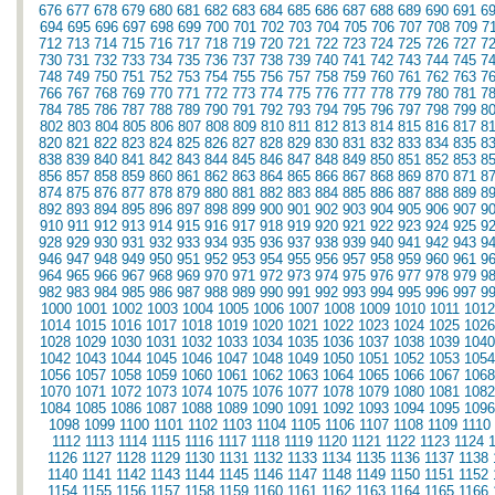
676
677
678
679
680
681
682
683
684
685
686
687
688
689
690
691
6
694
695
696
697
698
699
700
701
702
703
704
705
706
707
708
709
7
712
713
714
715
716
717
718
719
720
721
722
723
724
725
726
727
7
730
731
732
733
734
735
736
737
738
739
740
741
742
743
744
745
7
748
749
750
751
752
753
754
755
756
757
758
759
760
761
762
763
7
766
767
768
769
770
771
772
773
774
775
776
777
778
779
780
781
7
784
785
786
787
788
789
790
791
792
793
794
795
796
797
798
799
8
802
803
804
805
806
807
808
809
810
811
812
813
814
815
816
817
8
820
821
822
823
824
825
826
827
828
829
830
831
832
833
834
835
8
838
839
840
841
842
843
844
845
846
847
848
849
850
851
852
853
8
856
857
858
859
860
861
862
863
864
865
866
867
868
869
870
871
8
874
875
876
877
878
879
880
881
882
883
884
885
886
887
888
889
8
892
893
894
895
896
897
898
899
900
901
902
903
904
905
906
907
9
910
911
912
913
914
915
916
917
918
919
920
921
922
923
924
925
9
928
929
930
931
932
933
934
935
936
937
938
939
940
941
942
943
9
946
947
948
949
950
951
952
953
954
955
956
957
958
959
960
961
9
964
965
966
967
968
969
970
971
972
973
974
975
976
977
978
979
9
982
983
984
985
986
987
988
989
990
991
992
993
994
995
996
997
9
1000
1001
1002
1003
1004
1005
1006
1007
1008
1009
1010
1011
1012
1014
1015
1016
1017
1018
1019
1020
1021
1022
1023
1024
1025
1026
1028
1029
1030
1031
1032
1033
1034
1035
1036
1037
1038
1039
1040
1042
1043
1044
1045
1046
1047
1048
1049
1050
1051
1052
1053
1054
1056
1057
1058
1059
1060
1061
1062
1063
1064
1065
1066
1067
1068
1070
1071
1072
1073
1074
1075
1076
1077
1078
1079
1080
1081
1082
1084
1085
1086
1087
1088
1089
1090
1091
1092
1093
1094
1095
1096
1098
1099
1100
1101
1102
1103
1104
1105
1106
1107
1108
1109
1110
1112
1113
1114
1115
1116
1117
1118
1119
1120
1121
1122
1123
1124
1126
1127
1128
1129
1130
1131
1132
1133
1134
1135
1136
1137
1138
1140
1141
1142
1143
1144
1145
1146
1147
1148
1149
1150
1151
1152
1154
1155
1156
1157
1158
1159
1160
1161
1162
1163
1164
1165
1166