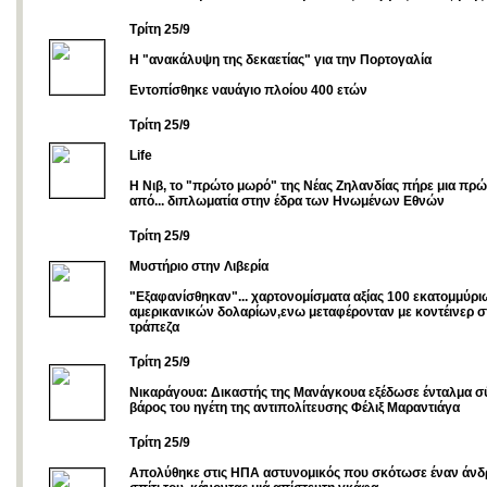
Tρίτη 25/9
Η "ανακάλυψη της δεκαετίας" για την Πορτογαλία
Εντοπίσθηκε ναυάγιο πλοίου 400 ετών
Τρίτη 25/9
Life
Η Νιβ, το "πρώτο μωρό" της Νέας Ζηλανδίας πήρε μια πρ
από... διπλωματία στην έδρα των Ηνωμένων Εθνών
Τρίτη 25/9
Μυστήριο στην Λιβερία
"Εξαφανίσθηκαν"... χαρτονομίσματα αξίας 100 εκατομμύρι
αμερικανικών δολαρίων,ενω μεταφέρονταν με κοντέινερ σ
τράπεζα
Τρίτη 25/9
Νικαράγουα: Δικαστής της Μανάγκουα εξέδωσε ένταλμα 
βάρος του ηγέτη της αντιπολίτευσης Φέλιξ Μαραντιάγα
Tρίτη 25/9
Απολύθηκε στις ΗΠΑ αστυνομικός που σκότωσε έναν άνδρα