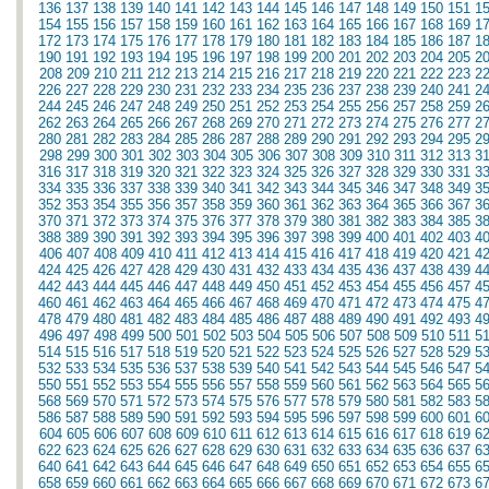
136
137
138
139
140
141
142
143
144
145
146
147
148
149
150
151
1
154
155
156
157
158
159
160
161
162
163
164
165
166
167
168
169
1
172
173
174
175
176
177
178
179
180
181
182
183
184
185
186
187
1
190
191
192
193
194
195
196
197
198
199
200
201
202
203
204
205
2
208
209
210
211
212
213
214
215
216
217
218
219
220
221
222
223
2
226
227
228
229
230
231
232
233
234
235
236
237
238
239
240
241
2
244
245
246
247
248
249
250
251
252
253
254
255
256
257
258
259
2
262
263
264
265
266
267
268
269
270
271
272
273
274
275
276
277
2
280
281
282
283
284
285
286
287
288
289
290
291
292
293
294
295
2
298
299
300
301
302
303
304
305
306
307
308
309
310
311
312
313
3
316
317
318
319
320
321
322
323
324
325
326
327
328
329
330
331
3
334
335
336
337
338
339
340
341
342
343
344
345
346
347
348
349
3
352
353
354
355
356
357
358
359
360
361
362
363
364
365
366
367
3
370
371
372
373
374
375
376
377
378
379
380
381
382
383
384
385
3
388
389
390
391
392
393
394
395
396
397
398
399
400
401
402
403
4
406
407
408
409
410
411
412
413
414
415
416
417
418
419
420
421
4
424
425
426
427
428
429
430
431
432
433
434
435
436
437
438
439
4
442
443
444
445
446
447
448
449
450
451
452
453
454
455
456
457
4
460
461
462
463
464
465
466
467
468
469
470
471
472
473
474
475
4
478
479
480
481
482
483
484
485
486
487
488
489
490
491
492
493
4
496
497
498
499
500
501
502
503
504
505
506
507
508
509
510
511
5
514
515
516
517
518
519
520
521
522
523
524
525
526
527
528
529
5
532
533
534
535
536
537
538
539
540
541
542
543
544
545
546
547
5
550
551
552
553
554
555
556
557
558
559
560
561
562
563
564
565
5
568
569
570
571
572
573
574
575
576
577
578
579
580
581
582
583
5
586
587
588
589
590
591
592
593
594
595
596
597
598
599
600
601
6
604
605
606
607
608
609
610
611
612
613
614
615
616
617
618
619
6
622
623
624
625
626
627
628
629
630
631
632
633
634
635
636
637
6
640
641
642
643
644
645
646
647
648
649
650
651
652
653
654
655
6
658
659
660
661
662
663
664
665
666
667
668
669
670
671
672
673
6