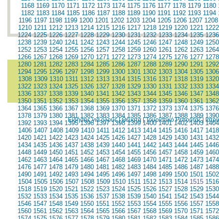
1168
1169
1170
1171
1172
1173
1174
1175
1176
1177
1178
1179
1180
1182
1183
1184
1185
1186
1187
1188
1189
1190
1191
1192
1193
1194
1196
1197
1198
1199
1200
1201
1202
1203
1204
1205
1206
1207
1208
1210
1211
1212
1213
1214
1215
1216
1217
1218
1219
1220
1221
1222
1224
1225
1226
1227
1228
1229
1230
1231
1232
1233
1234
1235
1236
1238
1239
1240
1241
1242
1243
1244
1245
1246
1247
1248
1249
1250
1252
1253
1254
1255
1256
1257
1258
1259
1260
1261
1262
1263
1264
1266
1267
1268
1269
1270
1271
1272
1273
1274
1275
1276
1277
1278
1280
1281
1282
1283
1284
1285
1286
1287
1288
1289
1290
1291
1292
1294
1295
1296
1297
1298
1299
1300
1301
1302
1303
1304
1305
1306
1308
1309
1310
1311
1312
1313
1314
1315
1316
1317
1318
1319
1320
1322
1323
1324
1325
1326
1327
1328
1329
1330
1331
1332
1333
1334
1336
1337
1338
1339
1340
1341
1342
1343
1344
1345
1346
1347
1348
1350
1351
1352
1353
1354
1355
1356
1357
1358
1359
1360
1361
1362
1364
1365
1366
1367
1368
1369
1370
1371
1372
1373
1374
1375
1376
1378
1379
1380
1381
1382
1383
1384
1385
1386
1387
1388
1389
1390
Ειδήσεις για όλους
|
Θέματα
|
Τουριστικό Ρεπορτάζ
|
Ιατρ
1392
1393
1394
1395
1396
1397
1398
1399
1400
1401
1402
1403
1404
1406
1407
1408
1409
1410
1411
1412
1413
1414
1415
1416
1417
1418
1420
1421
1422
1423
1424
1425
1426
1427
1428
1429
1430
1431
1432
1434
1435
1436
1437
1438
1439
1440
1441
1442
1443
1444
1445
1446
1448
1449
1450
1451
1452
1453
1454
1455
1456
1457
1458
1459
1460
1462
1463
1464
1465
1466
1467
1468
1469
1470
1471
1472
1473
1474
1476
1477
1478
1479
1480
1481
1482
1483
1484
1485
1486
1487
1488
1490
1491
1492
1493
1494
1495
1496
1497
1498
1499
1500
1501
1502
1504
1505
1506
1507
1508
1509
1510
1511
1512
1513
1514
1515
1516
1518
1519
1520
1521
1522
1523
1524
1525
1526
1527
1528
1529
1530
1532
1533
1534
1535
1536
1537
1538
1539
1540
1541
1542
1543
1544
1546
1547
1548
1549
1550
1551
1552
1553
1554
1555
1556
1557
1558
1560
1561
1562
1563
1564
1565
1566
1567
1568
1569
1570
1571
1572
1574
1575
1576
1577
1578
1579
1580
1581
1582
1583
1584
1585
1586