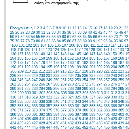
διάσημων σιντριβανιών της
Προηγούμενη
1
2
3
4
5
6
7
8
9
10
11
12
13
14
15
16
17
18
19
20
21
22
25
26
27
28
29
30
31
32
33
34
35
36
37
38
39
40
41
42
43
44
45
46
47
50
51
52
53
54
55
56
57
58
59
60
61
62
63
64
65
66
67
68
69
70
71
72
75
76
77
78
79
80
81
82
83
84
85
86
87
88
89
90
91
92
93
94
95
96
97
100
101
102
103
104
105
106
107
108
109
110
111
112
113
114
115
11
118
119
120
121
122
123
124
125
126
127
128
129
130
131
132
133
13
136
137
138
139
140
141
142
143
144
145
146
147
148
149
150
151
1
154
155
156
157
158
159
160
161
162
163
164
165
166
167
168
169
1
172
173
174
175
176
177
178
179
180
181
182
183
184
185
186
187
1
190
191
192
193
194
195
196
197
198
199
200
201
202
203
204
205
2
208
209
210
211
212
213
214
215
216
217
218
219
220
221
222
223
2
226
227
228
229
230
231
232
233
234
235
236
237
238
239
240
241
2
244
245
246
247
248
249
250
251
252
253
254
255
256
257
258
259
2
262
263
264
265
266
267
268
269
270
271
272
273
274
275
276
277
2
280
281
282
283
284
285
286
287
288
289
290
291
292
293
294
295
2
298
299
300
301
302
303
304
305
306
307
308
309
310
311
312
313
3
316
317
318
319
320
321
322
323
324
325
326
327
328
329
330
331
3
334
335
336
337
338
339
340
341
342
343
344
345
346
347
348
349
3
352
353
354
355
356
357
358
359
360
361
362
363
364
365
366
367
3
370
371
372
373
374
375
376
377
378
379
380
381
382
383
384
385
3
388
389
390
391
392
393
394
395
396
397
398
399
400
401
402
403
4
406
407
408
409
410
411
412
413
414
415
416
417
418
419
420
421
4
424
425
426
427
428
429
430
431
432
433
434
435
436
437
438
439
4
442
443
444
445
446
447
448
449
450
451
452
453
454
455
456
457
4