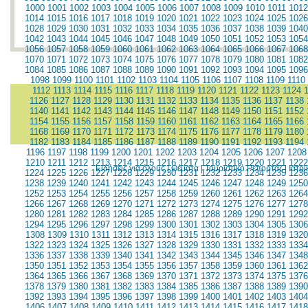
1000
1001
1002
1003
1004
1005
1006
1007
1008
1009
1010
1011
1012
1014
1015
1016
1017
1018
1019
1020
1021
1022
1023
1024
1025
1026
1028
1029
1030
1031
1032
1033
1034
1035
1036
1037
1038
1039
1040
1042
1043
1044
1045
1046
1047
1048
1049
1050
1051
1052
1053
1054
1056
1057
1058
1059
1060
1061
1062
1063
1064
1065
1066
1067
1068
1070
1071
1072
1073
1074
1075
1076
1077
1078
1079
1080
1081
1082
1084
1085
1086
1087
1088
1089
1090
1091
1092
1093
1094
1095
1096
1098
1099
1100
1101
1102
1103
1104
1105
1106
1107
1108
1109
1110
1112
1113
1114
1115
1116
1117
1118
1119
1120
1121
1122
1123
1124
1126
1127
1128
1129
1130
1131
1132
1133
1134
1135
1136
1137
1138
1140
1141
1142
1143
1144
1145
1146
1147
1148
1149
1150
1151
1152
1154
1155
1156
1157
1158
1159
1160
1161
1162
1163
1164
1165
1166
1168
1169
1170
1171
1172
1173
1174
1175
1176
1177
1178
1179
1180
1182
1183
1184
1185
1186
1187
1188
1189
1190
1191
1192
1193
1194
1196
1197
1198
1199
1200
1201
1202
1203
1204
1205
1206
1207
1208
1210
1211
1212
1213
1214
1215
1216
1217
1218
1219
1220
1221
1222
Ειδήσεις για όλους
|
Θέματα
|
Τουριστικό Ρεπορτάζ
|
Ιατρ
1224
1225
1226
1227
1228
1229
1230
1231
1232
1233
1234
1235
1236
1238
1239
1240
1241
1242
1243
1244
1245
1246
1247
1248
1249
1250
1252
1253
1254
1255
1256
1257
1258
1259
1260
1261
1262
1263
1264
1266
1267
1268
1269
1270
1271
1272
1273
1274
1275
1276
1277
1278
1280
1281
1282
1283
1284
1285
1286
1287
1288
1289
1290
1291
1292
1294
1295
1296
1297
1298
1299
1300
1301
1302
1303
1304
1305
1306
1308
1309
1310
1311
1312
1313
1314
1315
1316
1317
1318
1319
1320
1322
1323
1324
1325
1326
1327
1328
1329
1330
1331
1332
1333
1334
1336
1337
1338
1339
1340
1341
1342
1343
1344
1345
1346
1347
1348
1350
1351
1352
1353
1354
1355
1356
1357
1358
1359
1360
1361
1362
1364
1365
1366
1367
1368
1369
1370
1371
1372
1373
1374
1375
1376
1378
1379
1380
1381
1382
1383
1384
1385
1386
1387
1388
1389
1390
1392
1393
1394
1395
1396
1397
1398
1399
1400
1401
1402
1403
1404
1406
1407
1408
1409
1410
1411
1412
1413
1414
1415
1416
1417
1418