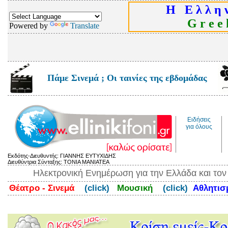
Η Ε λ λ η ν
G r e e k
Powered by
Translate
Πάμε Σινεμά ; Οι ταινίες της εβδομάδας
Ειδήσεις
για όλους
Εκδότης-Διευθυντής: ΓΙΑΝΝΗΣ ΕΥΤΥΧΙΔΗΣ
Διευθύντρια Σύνταξης: ΤΟΝΙΑ ΜΑΝΙΑΤΕΑ
Ηλεκτρονική Ενημέρωση για την Ελλάδα και το
Θέατρο - Σινεμά
(click)
Μουσική
(click)
Αθλητι