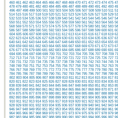
460
461
462
463
464
465
466
467
468
469
470
471
472
473
474
475
4
478
479
480
481
482
483
484
485
486
487
488
489
490
491
492
493
4
496
497
498
499
500
501
502
503
504
505
506
507
508
509
510
511
5
514
515
516
517
518
519
520
521
522
523
524
525
526
527
528
529
5
532
533
534
535
536
537
538
539
540
541
542
543
544
545
546
547
5
550
551
552
553
554
555
556
557
558
559
560
561
562
563
564
565
5
568
569
570
571
572
573
574
575
576
577
578
579
580
581
582
583
5
586
587
588
589
590
591
592
593
594
595
596
597
598
599
600
601
6
604
605
606
607
608
609
610
611
612
613
614
615
616
617
618
619
6
622
623
624
625
626
627
628
629
630
631
632
633
634
635
636
637
6
640
641
642
643
644
645
646
647
648
649
650
651
652
653
654
655
6
658
659
660
661
662
663
664
665
666
667
668
669
670
671
672
673
6
676
677
678
679
680
681
682
683
684
685
686
687
688
689
690
691
6
694
695
696
697
698
699
700
701
702
703
704
705
706
707
708
709
7
712
713
714
715
716
717
718
719
720
721
722
723
724
725
726
727
7
730
731
732
733
734
735
736
737
738
739
740
741
742
743
744
745
7
748
749
750
751
752
753
754
755
756
757
758
759
760
761
762
763
7
766
767
768
769
770
771
772
773
774
775
776
777
778
779
780
781
7
784
785
786
787
788
789
790
791
792
793
794
795
796
797
798
799
8
802
803
804
805
806
807
808
809
810
811
812
813
814
815
816
817
8
820
821
822
823
824
825
826
827
828
829
830
831
832
833
834
835
8
838
839
840
841
842
843
844
845
846
847
848
849
850
851
852
853
8
856
857
858
859
860
861
862
863
864
865
866
867
868
869
870
871
8
874
875
876
877
878
879
880
881
882
883
884
885
886
887
888
889
8
892
893
894
895
896
897
898
899
900
901
902
903
904
905
906
907
9
910
911
912
913
914
915
916
917
918
919
920
921
922
923
924
925
9
928
929
930
931
932
933
934
935
936
937
938
939
940
941
942
943
9
946
947
948
949
950
951
952
953
954
955
956
957
958
959
960
961
9
964
965
966
967
968
969
970
971
972
973
974
975
976
977
978
979
9
982
983
984
985
986
987
988
989
990
991
992
993
994
995
996
997
9