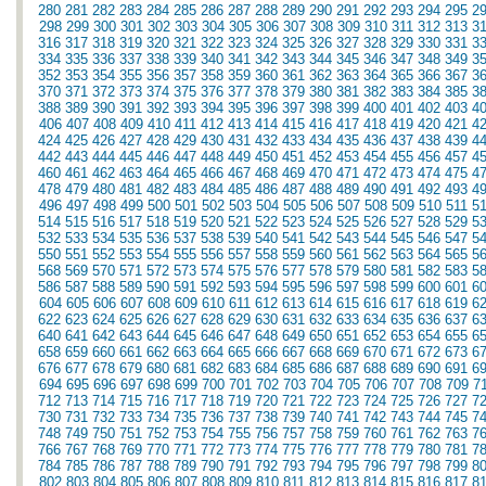
280
281
282
283
284
285
286
287
288
289
290
291
292
293
294
295
2
298
299
300
301
302
303
304
305
306
307
308
309
310
311
312
313
3
316
317
318
319
320
321
322
323
324
325
326
327
328
329
330
331
3
334
335
336
337
338
339
340
341
342
343
344
345
346
347
348
349
3
352
353
354
355
356
357
358
359
360
361
362
363
364
365
366
367
3
370
371
372
373
374
375
376
377
378
379
380
381
382
383
384
385
3
388
389
390
391
392
393
394
395
396
397
398
399
400
401
402
403
4
406
407
408
409
410
411
412
413
414
415
416
417
418
419
420
421
4
424
425
426
427
428
429
430
431
432
433
434
435
436
437
438
439
4
442
443
444
445
446
447
448
449
450
451
452
453
454
455
456
457
4
460
461
462
463
464
465
466
467
468
469
470
471
472
473
474
475
4
478
479
480
481
482
483
484
485
486
487
488
489
490
491
492
493
4
496
497
498
499
500
501
502
503
504
505
506
507
508
509
510
511
5
514
515
516
517
518
519
520
521
522
523
524
525
526
527
528
529
5
532
533
534
535
536
537
538
539
540
541
542
543
544
545
546
547
5
550
551
552
553
554
555
556
557
558
559
560
561
562
563
564
565
5
568
569
570
571
572
573
574
575
576
577
578
579
580
581
582
583
5
586
587
588
589
590
591
592
593
594
595
596
597
598
599
600
601
6
604
605
606
607
608
609
610
611
612
613
614
615
616
617
618
619
6
622
623
624
625
626
627
628
629
630
631
632
633
634
635
636
637
6
640
641
642
643
644
645
646
647
648
649
650
651
652
653
654
655
6
658
659
660
661
662
663
664
665
666
667
668
669
670
671
672
673
6
676
677
678
679
680
681
682
683
684
685
686
687
688
689
690
691
6
694
695
696
697
698
699
700
701
702
703
704
705
706
707
708
709
7
712
713
714
715
716
717
718
719
720
721
722
723
724
725
726
727
7
730
731
732
733
734
735
736
737
738
739
740
741
742
743
744
745
7
748
749
750
751
752
753
754
755
756
757
758
759
760
761
762
763
7
766
767
768
769
770
771
772
773
774
775
776
777
778
779
780
781
7
784
785
786
787
788
789
790
791
792
793
794
795
796
797
798
799
8
802
803
804
805
806
807
808
809
810
811
812
813
814
815
816
817
8