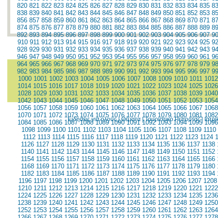
820
821
822
823
824
825
826
827
828
829
830
831
832
833
834
835
8
838
839
840
841
842
843
844
845
846
847
848
849
850
851
852
853
8
856
857
858
859
860
861
862
863
864
865
866
867
868
869
870
871
8
874
875
876
877
878
879
880
881
882
883
884
885
886
887
888
889
8
892
893
894
895
896
897
898
899
900
901
902
903
904
905
906
907
9
910
911
912
913
914
915
916
917
918
919
920
921
922
923
924
925
9
928
929
930
931
932
933
934
935
936
937
938
939
940
941
942
943
9
946
947
948
949
950
951
952
953
954
955
956
957
958
959
960
961
9
964
965
966
967
968
969
970
971
972
973
974
975
976
977
978
979
9
982
983
984
985
986
987
988
989
990
991
992
993
994
995
996
997
9
1000
1001
1002
1003
1004
1005
1006
1007
1008
1009
1010
1011
1012
1014
1015
1016
1017
1018
1019
1020
1021
1022
1023
1024
1025
1026
1028
1029
1030
1031
1032
1033
1034
1035
1036
1037
1038
1039
1040
1042
1043
1044
1045
1046
1047
1048
1049
1050
1051
1052
1053
1054
1056
1057
1058
1059
1060
1061
1062
1063
1064
1065
1066
1067
1068
1070
1071
1072
1073
1074
1075
1076
1077
1078
1079
1080
1081
1082
Ειδήσεις για όλους
|
Θέματα
|
Τουριστικό Ρεπορτάζ
|
Ιατρ
1084
1085
1086
1087
1088
1089
1090
1091
1092
1093
1094
1095
1096
1098
1099
1100
1101
1102
1103
1104
1105
1106
1107
1108
1109
1110
1112
1113
1114
1115
1116
1117
1118
1119
1120
1121
1122
1123
1124
1126
1127
1128
1129
1130
1131
1132
1133
1134
1135
1136
1137
1138
1140
1141
1142
1143
1144
1145
1146
1147
1148
1149
1150
1151
1152
1154
1155
1156
1157
1158
1159
1160
1161
1162
1163
1164
1165
1166
1168
1169
1170
1171
1172
1173
1174
1175
1176
1177
1178
1179
1180
1182
1183
1184
1185
1186
1187
1188
1189
1190
1191
1192
1193
1194
1196
1197
1198
1199
1200
1201
1202
1203
1204
1205
1206
1207
1208
1210
1211
1212
1213
1214
1215
1216
1217
1218
1219
1220
1221
1222
1224
1225
1226
1227
1228
1229
1230
1231
1232
1233
1234
1235
1236
1238
1239
1240
1241
1242
1243
1244
1245
1246
1247
1248
1249
1250
1252
1253
1254
1255
1256
1257
1258
1259
1260
1261
1262
1263
1264
1266
1267
1268
1269
1270
1271
1272
1273
1274
1275
1276
1277
1278