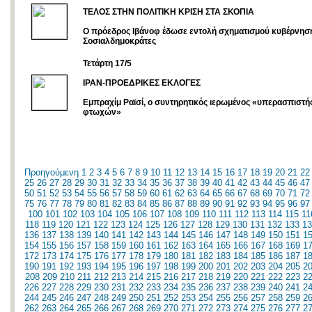
ΤΕΛΟΣ ΣΤΗΝ ΠΟΛΙΤΙΚΗ ΚΡΙΣΗ ΣΤΑ ΣΚΟΠΙΑ
Ο πρόεδρος Ιβάνοφ έδωσε εντολή σχηματισμού κυβέρνησ
Σοσιαλδημοκράτες
Τετάρτη 17/5
ΙΡΑΝ-ΠΡΟΕΔΡΙΚΕΣ ΕΚΛΟΓΕΣ
Εμπραχίμ Ραϊσί, ο συντηρητικός ιερωμένος «υπερασπιστή
φτωχών»
Προηγούμενη
1
2
3
4
5
6
7
8
9
10
11
12
13
14
15
16
17
18
19
20
21
22
25
26
27
28
29
30
31
32
33
34
35
36
37
38
39
40
41
42
43
44
45
46
47
50
51
52
53
54
55
56
57
58
59
60
61
62
63
64
65
66
67
68
69
70
71
72
75
76
77
78
79
80
81
82
83
84
85
86
87
88
89
90
91
92
93
94
95
96
97
100
101
102
103
104
105
106
107
108
109
110
111
112
113
114
115
11
118
119
120
121
122
123
124
125
126
127
128
129
130
131
132
133
13
136
137
138
139
140
141
142
143
144
145
146
147
148
149
150
151
1
154
155
156
157
158
159
160
161
162
163
164
165
166
167
168
169
1
172
173
174
175
176
177
178
179
180
181
182
183
184
185
186
187
1
190
191
192
193
194
195
196
197
198
199
200
201
202
203
204
205
2
208
209
210
211
212
213
214
215
216
217
218
219
220
221
222
223
2
226
227
228
229
230
231
232
233
234
235
236
237
238
239
240
241
2
244
245
246
247
248
249
250
251
252
253
254
255
256
257
258
259
2
262
263
264
265
266
267
268
269
270
271
272
273
274
275
276
277
2