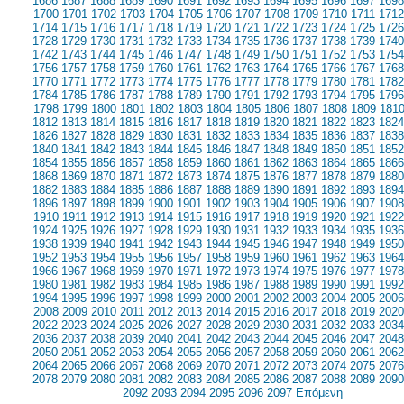
1686
1687
1688
1689
1690
1691
1692
1693
1694
1695
1696
1697
1698
1700
1701
1702
1703
1704
1705
1706
1707
1708
1709
1710
1711
1712
1714
1715
1716
1717
1718
1719
1720
1721
1722
1723
1724
1725
1726
1728
1729
1730
1731
1732
1733
1734
1735
1736
1737
1738
1739
1740
1742
1743
1744
1745
1746
1747
1748
1749
1750
1751
1752
1753
1754
1756
1757
1758
1759
1760
1761
1762
1763
1764
1765
1766
1767
1768
1770
1771
1772
1773
1774
1775
1776
1777
1778
1779
1780
1781
1782
1784
1785
1786
1787
1788
1789
1790
1791
1792
1793
1794
1795
1796
1798
1799
1800
1801
1802
1803
1804
1805
1806
1807
1808
1809
181
1812
1813
1814
1815
1816
1817
1818
1819
1820
1821
1822
1823
1824
1826
1827
1828
1829
1830
1831
1832
1833
1834
1835
1836
1837
1838
1840
1841
1842
1843
1844
1845
1846
1847
1848
1849
1850
1851
1852
1854
1855
1856
1857
1858
1859
1860
1861
1862
1863
1864
1865
1866
1868
1869
1870
1871
1872
1873
1874
1875
1876
1877
1878
1879
1880
1882
1883
1884
1885
1886
1887
1888
1889
1890
1891
1892
1893
1894
1896
1897
1898
1899
1900
1901
1902
1903
1904
1905
1906
1907
1908
1910
1911
1912
1913
1914
1915
1916
1917
1918
1919
1920
1921
1922
1924
1925
1926
1927
1928
1929
1930
1931
1932
1933
1934
1935
1936
1938
1939
1940
1941
1942
1943
1944
1945
1946
1947
1948
1949
1950
1952
1953
1954
1955
1956
1957
1958
1959
1960
1961
1962
1963
1964
1966
1967
1968
1969
1970
1971
1972
1973
1974
1975
1976
1977
1978
1980
1981
1982
1983
1984
1985
1986
1987
1988
1989
1990
1991
1992
1994
1995
1996
1997
1998
1999
2000
2001
2002
2003
2004
2005
2006
2008
2009
2010
2011
2012
2013
2014
2015
2016
2017
2018
2019
2020
2022
2023
2024
2025
2026
2027
2028
2029
2030
2031
2032
2033
2034
2036
2037
2038
2039
2040
2041
2042
2043
2044
2045
2046
2047
2048
2050
2051
2052
2053
2054
2055
2056
2057
2058
2059
2060
2061
2062
2064
2065
2066
2067
2068
2069
2070
2071
2072
2073
2074
2075
2076
2078
2079
2080
2081
2082
2083
2084
2085
2086
2087
2088
2089
2090
2092
2093
2094
2095
2096
2097
Επόμενη