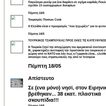
Παγκόσμιο ρεκόρ για ένα διαμάντι σε σχήμα καρδιάς-Πουλ
σχεδόν 15 εκατομμυρίων δολαρίων
Πέμπτη 18/5
Τουρισμός-Thomas Cook
Η Ελλάδα είναι ο προορισμός "που ξεχωρίζει" για το φετιν
Πέμπτη 18/5
ΤΟΥΡΚΙΚΟΣ ΤΣΑΜΠΟΥΚΑΣ ΠΡΟΣ ΟΛΕΣ ΤΙΣ ΚΑΤΕΥΘΥΝΣΕ
Η Τουρκία ζητεί την αποχώρηση του αμερικανού συντονιστ
ΙΚ, χαρακτηρίζει ανεπαρκή την προστασία του τουρκικού ε
χώρου από το ΝΑΤΟ και λέει πως η Γερμανία είναι... ελεύθ
αποσύρει τους στρατιωτικούς της από το Ίντσιρλικ
Πέμπτη 18/05
Aπίστευτο
Σε (ενα μόνο) νησί, στον Ειρηνι
βρέθηκαν... 38 εκατ. πλαστικά
σκουπίδια!!!
Πέμπτη 18/5