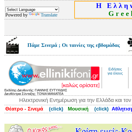
Η Ε λ λ η ν
G r e e k
Powered by
Translate
Πάμε Σινεμά ; Οι ταινίες της εβδομάδας
Ειδήσεις
για όλους
Εκδότης-Διευθυντής: ΓΙΑΝΝΗΣ ΕΥΤΥΧΙΔΗΣ
Διευθύντρια Σύνταξης: ΤΟΝΙΑ ΜΑΝΙΑΤΕΑ
Ηλεκτρονική Ενημέρωση για την Ελλάδα και το
Θέατρο - Σινεμά
(click)
Μουσική
(click)
Αθλητι