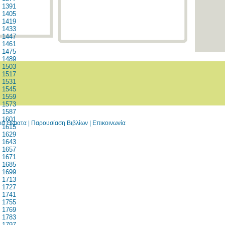
1391
1405
1419
1433
1447
1461
1475
1489
1503
1517
1531
1545
1559
1573
1587
1601
ικά Θέματα
|
Παρουσίαση Βιβλίων
|
Επικοινωνία
1615
1629
1643
1657
1671
1685
1699
1713
1727
1741
1755
1769
1783
1797