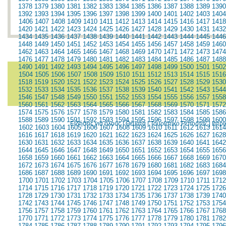
1378
1379
1380
1381
1382
1383
1384
1385
1386
1387
1388
1389
1390
1392
1393
1394
1395
1396
1397
1398
1399
1400
1401
1402
1403
1404
1406
1407
1408
1409
1410
1411
1412
1413
1414
1415
1416
1417
1418
1420
1421
1422
1423
1424
1425
1426
1427
1428
1429
1430
1431
1432
1434
1435
1436
1437
1438
1439
1440
1441
1442
1443
1444
1445
1446
1448
1449
1450
1451
1452
1453
1454
1455
1456
1457
1458
1459
1460
1462
1463
1464
1465
1466
1467
1468
1469
1470
1471
1472
1473
1474
1476
1477
1478
1479
1480
1481
1482
1483
1484
1485
1486
1487
1488
1490
1491
1492
1493
1494
1495
1496
1497
1498
1499
1500
1501
1502
1504
1505
1506
1507
1508
1509
1510
1511
1512
1513
1514
1515
1516
1518
1519
1520
1521
1522
1523
1524
1525
1526
1527
1528
1529
1530
1532
1533
1534
1535
1536
1537
1538
1539
1540
1541
1542
1543
1544
1546
1547
1548
1549
1550
1551
1552
1553
1554
1555
1556
1557
1558
1560
1561
1562
1563
1564
1565
1566
1567
1568
1569
1570
1571
1572
1574
1575
1576
1577
1578
1579
1580
1581
1582
1583
1584
1585
1586
1588
1589
1590
1591
1592
1593
1594
1595
1596
1597
1598
1599
1600
Ειδήσεις για όλους
|
Θέματα
|
Τουριστικό Ρεπορτάζ
|
Ιατρ
1602
1603
1604
1605
1606
1607
1608
1609
1610
1611
1612
1613
1614
1616
1617
1618
1619
1620
1621
1622
1623
1624
1625
1626
1627
1628
1630
1631
1632
1633
1634
1635
1636
1637
1638
1639
1640
1641
1642
1644
1645
1646
1647
1648
1649
1650
1651
1652
1653
1654
1655
1656
1658
1659
1660
1661
1662
1663
1664
1665
1666
1667
1668
1669
1670
1672
1673
1674
1675
1676
1677
1678
1679
1680
1681
1682
1683
1684
1686
1687
1688
1689
1690
1691
1692
1693
1694
1695
1696
1697
1698
1700
1701
1702
1703
1704
1705
1706
1707
1708
1709
1710
1711
1712
1714
1715
1716
1717
1718
1719
1720
1721
1722
1723
1724
1725
1726
1728
1729
1730
1731
1732
1733
1734
1735
1736
1737
1738
1739
1740
1742
1743
1744
1745
1746
1747
1748
1749
1750
1751
1752
1753
1754
1756
1757
1758
1759
1760
1761
1762
1763
1764
1765
1766
1767
1768
1770
1771
1772
1773
1774
1775
1776
1777
1778
1779
1780
1781
1782
1784
1785
1786
1787
1788
1789
1790
1791
1792
1793
1794
1795
1796