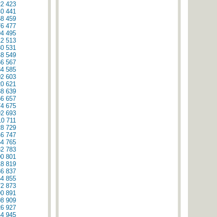
22
423
40
441
58
459
76
477
94
495
12
513
30
531
48
549
66
567
84
585
02
603
20
621
38
639
56
657
74
675
92
693
10
711
28
729
46
747
64
765
82
783
00
801
18
819
36
837
54
855
72
873
90
891
08
909
26
927
44
945