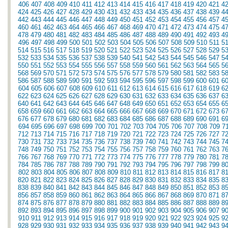
406
407
408
409
410
411
412
413
414
415
416
417
418
419
420
421
4
424
425
426
427
428
429
430
431
432
433
434
435
436
437
438
439
4
442
443
444
445
446
447
448
449
450
451
452
453
454
455
456
457
4
460
461
462
463
464
465
466
467
468
469
470
471
472
473
474
475
4
478
479
480
481
482
483
484
485
486
487
488
489
490
491
492
493
4
496
497
498
499
500
501
502
503
504
505
506
507
508
509
510
511
5
514
515
516
517
518
519
520
521
522
523
524
525
526
527
528
529
5
532
533
534
535
536
537
538
539
540
541
542
543
544
545
546
547
5
550
551
552
553
554
555
556
557
558
559
560
561
562
563
564
565
5
568
569
570
571
572
573
574
575
576
577
578
579
580
581
582
583
5
586
587
588
589
590
591
592
593
594
595
596
597
598
599
600
601
6
604
605
606
607
608
609
610
611
612
613
614
615
616
617
618
619
6
622
623
624
625
626
627
628
629
630
631
632
633
634
635
636
637
6
640
641
642
643
644
645
646
647
648
649
650
651
652
653
654
655
6
658
659
660
661
662
663
664
665
666
667
668
669
670
671
672
673
6
676
677
678
679
680
681
682
683
684
685
686
687
688
689
690
691
6
694
695
696
697
698
699
700
701
702
703
704
705
706
707
708
709
7
712
713
714
715
716
717
718
719
720
721
722
723
724
725
726
727
7
730
731
732
733
734
735
736
737
738
739
740
741
742
743
744
745
7
748
749
750
751
752
753
754
755
756
757
758
759
760
761
762
763
7
766
767
768
769
770
771
772
773
774
775
776
777
778
779
780
781
7
784
785
786
787
788
789
790
791
792
793
794
795
796
797
798
799
8
802
803
804
805
806
807
808
809
810
811
812
813
814
815
816
817
8
820
821
822
823
824
825
826
827
828
829
830
831
832
833
834
835
8
838
839
840
841
842
843
844
845
846
847
848
849
850
851
852
853
8
856
857
858
859
860
861
862
863
864
865
866
867
868
869
870
871
8
874
875
876
877
878
879
880
881
882
883
884
885
886
887
888
889
8
892
893
894
895
896
897
898
899
900
901
902
903
904
905
906
907
9
910
911
912
913
914
915
916
917
918
919
920
921
922
923
924
925
9
928
929
930
931
932
933
934
935
936
937
938
939
940
941
942
943
9