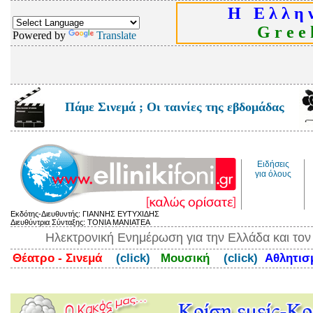
Η Ε λ λ η ν
G r e e k
Powered by
Translate
Πάμε Σινεμά ; Οι ταινίες της εβδομάδας
Ειδήσεις
για όλους
Εκδότης-Διευθυντής: ΓΙΑΝΝΗΣ ΕΥΤΥΧΙΔΗΣ
Διευθύντρια Σύνταξης: ΤΟΝΙΑ ΜΑΝΙΑΤΕΑ
Ηλεκτρονική Ενημέρωση για την Ελλάδα και το
Θέατρο - Σινεμά
(click)
Μουσική
(click)
Αθλητι