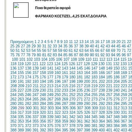
Ποια θεραπεία αφορά
ΦΑΡΜΑΚΟ ΚΟΣΤΙΖΕΙ...4,25 ΕΚΑΤ.ΔΟΛΑΡΙΑ
Προηγούμενη
1
2
3
4
5
6
7
8
9
10
11
12
13
14
15
16
17
18
19
20
21
22
25
26
27
28
29
30
31
32
33
34
35
36
37
38
39
40
41
42
43
44
45
46
47
50
51
52
53
54
55
56
57
58
59
60
61
62
63
64
65
66
67
68
69
70
71
72
75
76
77
78
79
80
81
82
83
84
85
86
87
88
89
90
91
92
93
94
95
96
97
100
101
102
103
104
105
106
107
108
109
110
111
112
113
114
115
11
118
119
120
121
122
123
124
125
126
127
128
129
130
131
132
133
13
136
137
138
139
140
141
142
143
144
145
146
147
148
149
150
151
1
154
155
156
157
158
159
160
161
162
163
164
165
166
167
168
169
1
172
173
174
175
176
177
178
179
180
181
182
183
184
185
186
187
1
190
191
192
193
194
195
196
197
198
199
200
201
202
203
204
205
2
208
209
210
211
212
213
214
215
216
217
218
219
220
221
222
223
2
226
227
228
229
230
231
232
233
234
235
236
237
238
239
240
241
2
244
245
246
247
248
249
250
251
252
253
254
255
256
257
258
259
2
262
263
264
265
266
267
268
269
270
271
272
273
274
275
276
277
2
280
281
282
283
284
285
286
287
288
289
290
291
292
293
294
295
2
298
299
300
301
302
303
304
305
306
307
308
309
310
311
312
313
3
316
317
318
319
320
321
322
323
324
325
326
327
328
329
330
331
3
334
335
336
337
338
339
340
341
342
343
344
345
346
347
348
349
3
352
353
354
355
356
357
358
359
360
361
362
363
364
365
366
367
3
370
371
372
373
374
375
376
377
378
379
380
381
382
383
384
385
3
388
389
390
391
392
393
394
395
396
397
398
399
400
401
402
403
4