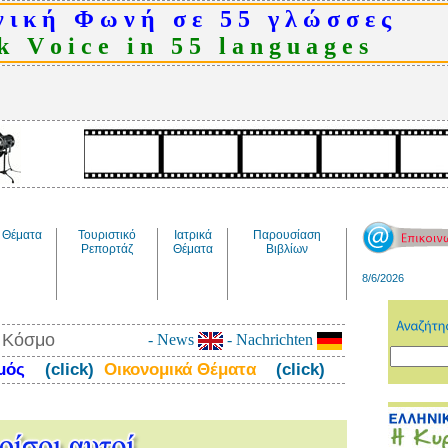
 ι κ ή Φ ω ν ή σ ε 5 5 γ λ ώ σ σ ε ς
 V o i c e i n 5 5 l a n g u a g e s
Θέματα
Τουριστικό
Ιατρικά
Παρουσίαση
Ρεπορτάζ
Θέματα
Βιβλίων
8/6/2026
ν Κόσμο
- News
- Nachrichten
σμός
(click)
Οικονομικά Θέματα
(click)