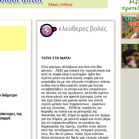
ΤΟΠΟ ΣΤΑ ΝΙΑΤΑ!
Όλα τριγύρω αλλάζουνε και όλα στα ίδια
μένουν... ΛΕΕΙ μια λογική ότι, «μεγαλύτερη και
από τη σοφία είναι η εμπειρία». Διότι δεν
πρέπει μόνο να είναι κανείς σοφός για να
καταλάβει ότι με την εξουσία «παίζουν» πάντα
οι ίδιοι και οι ίδιοι εραστές (κατά μια έννοια
«νταβατζήδες» οι οποίοι και δεν επιτρέπουν
σε άλλους να την αγγίξουν), αλλά θα πρέπει
ο διάμετρο
να είναι κανείς και αρκετά έμπειρος ώστε να
την έχει ζήσει για χρόνια αυτήν την στενή
σχέση μεταξύ των παραγόντων - εραστών
και της εξουσίας... ΕΙΠΑ τις προάλλες να
θυμηθώ τα παλιά και τα ρεπορτάζ της
ράκτορες της
δεκαετίας του 80, πήρα το αμάξι και τον δρόμο
γραμμή
για την Κάρλα, με μουντό καιρό και πολύ αέρα
για να παρακολουθήσω τα εγκαίνια της
δημιουργίας της λίμνης, σχεδόν έναν αιώνα
από την αποξήρανσή της. Ιστορικό γεγονός
λέω, δεν θα το χάσω, ποιός ξέρει κάποιοι
άλλοι απόγονοι της δικής μας εποχής μπορεί