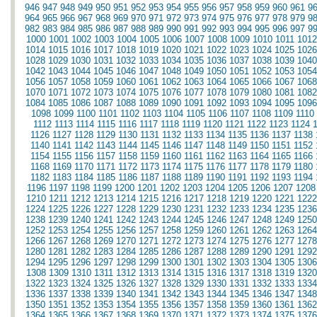
946
947
948
949
950
951
952
953
954
955
956
957
958
959
960
961
9
964
965
966
967
968
969
970
971
972
973
974
975
976
977
978
979
9
982
983
984
985
986
987
988
989
990
991
992
993
994
995
996
997
9
1000
1001
1002
1003
1004
1005
1006
1007
1008
1009
1010
1011
1012
1014
1015
1016
1017
1018
1019
1020
1021
1022
1023
1024
1025
1026
1028
1029
1030
1031
1032
1033
1034
1035
1036
1037
1038
1039
1040
1042
1043
1044
1045
1046
1047
1048
1049
1050
1051
1052
1053
1054
1056
1057
1058
1059
1060
1061
1062
1063
1064
1065
1066
1067
1068
1070
1071
1072
1073
1074
1075
1076
1077
1078
1079
1080
1081
1082
1084
1085
1086
1087
1088
1089
1090
1091
1092
1093
1094
1095
1096
1098
1099
1100
1101
1102
1103
1104
1105
1106
1107
1108
1109
1110
1112
1113
1114
1115
1116
1117
1118
1119
1120
1121
1122
1123
1124
1126
1127
1128
1129
1130
1131
1132
1133
1134
1135
1136
1137
1138
1140
1141
1142
1143
1144
1145
1146
1147
1148
1149
1150
1151
1152
1154
1155
1156
1157
1158
1159
1160
1161
1162
1163
1164
1165
1166
1168
1169
1170
1171
1172
1173
1174
1175
1176
1177
1178
1179
1180
1182
1183
1184
1185
1186
1187
1188
1189
1190
1191
1192
1193
1194
1196
1197
1198
1199
1200
1201
1202
1203
1204
1205
1206
1207
1208
1210
1211
1212
1213
1214
1215
1216
1217
1218
1219
1220
1221
1222
1224
1225
1226
1227
1228
1229
1230
1231
1232
1233
1234
1235
1236
1238
1239
1240
1241
1242
1243
1244
1245
1246
1247
1248
1249
1250
1252
1253
1254
1255
1256
1257
1258
1259
1260
1261
1262
1263
1264
1266
1267
1268
1269
1270
1271
1272
1273
1274
1275
1276
1277
1278
1280
1281
1282
1283
1284
1285
1286
1287
1288
1289
1290
1291
1292
1294
1295
1296
1297
1298
1299
1300
1301
1302
1303
1304
1305
1306
1308
1309
1310
1311
1312
1313
1314
1315
1316
1317
1318
1319
1320
1322
1323
1324
1325
1326
1327
1328
1329
1330
1331
1332
1333
1334
1336
1337
1338
1339
1340
1341
1342
1343
1344
1345
1346
1347
1348
1350
1351
1352
1353
1354
1355
1356
1357
1358
1359
1360
1361
1362
1364
1365
1366
1367
1368
1369
1370
1371
1372
1373
1374
1375
1376