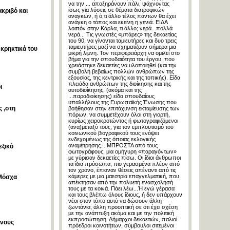
να την ... αποξηράνουν πάλι, ψάχνοντας
ίσως για λύσεις σε θέματα διατροφικών
ακριβό και
αναγκών, ή ό,τι άλλο τέλος πάντων θα έχει
ανάγκη ο τόπος και εκείνη η γενιά. ΕΙΔΑ
λοιπόν στην Κάρλα, τι άλλο; νερά...πολλά
νερά... Τις γνωστές «μπάρες» της δεκαετίας
του 90, να γίνονται ταμιευτήρες και δυο τρεις
ταμιευτήρες μαζί να σχηματίζουν σήμερα μια
κρηκτικά του
μικρή λίμνη. Τον περιφερειάρχη να ομιλεί στο
βήμα για την σπουδαιότητα του έργου, που
χρειάστηκε δεκαετίες να υλοποιηθεί (και την
συμβολή βεβαίως πολλών ανθρώπων της
εξουσίας, της κεντρικής και της τοπικής). Είδα
πλειάδα ανθρώπων της διοίκησης και της
ι
αυτοδιοίκησης, (ακόμα και της
...παραδιοίκησης) είδα σπουδαίους
υπαλλήλους της Ευρωπαϊκής Ένωσης που
 ,στη
βοήθησαν στην επιτάχυνση εκταμίευσης των
πόρων, να συμμετέχουν όλοι στη γιορτή,
κυρίως χειροκροτώντας ή φωτογραφιζόμενοι
(ανα)μεταξύ τους, για τον εμπλουτισμό του
κοινωνικού βιογραφικού τους ενόψει
ενδεχομένως της όποιας εκλογικής
αναμέτρησης... ΜΠΡΟΣΤΑ από τους
εξικό
φωτογράφους, μια ομήγυρη «παραγόντων»
με γύρισαν δεκαετίες πίσω. Οι ίδιοι άνθρωποι
τα ίδια πρόσωπα, πιο γερασμένα πλέον από
τον χρόνο, έπιαναν θέσεις απέναντι από τις
κάμερες με μια μαεστρία επαγγελματική, που
 Μόσχα
απέκτησαν από την πολυετή ενασχολησή
τους με τα κοινά. Πάει λέω...Ή εγώ γέρασα
και τους βλέπω όλους ίδιους, ή δεν υπάρχουν
νέοι στον τόπο αυτό να δώσουν άλλη
ζωντάνια, άλλη προοπτική σε ότι έχει σχέση
με την ανάπτυξη ακόμα και με την πολιτική
εκπροσώπηση. Δήμαρχοι δεκαετιών, παλιοί
ένους
πρόεδροι κοινοτήτων, σύμβουλοι σιτεμένοι