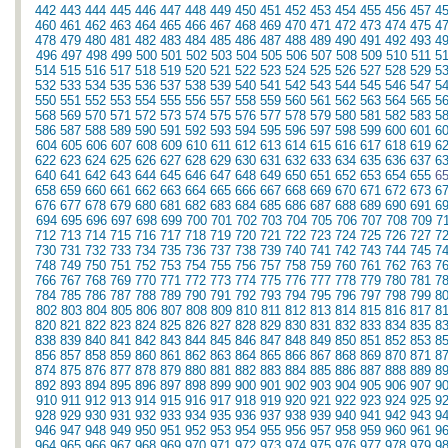
442
443
444
445
446
447
448
449
450
451
452
453
454
455
456
457
4
460
461
462
463
464
465
466
467
468
469
470
471
472
473
474
475
4
478
479
480
481
482
483
484
485
486
487
488
489
490
491
492
493
4
496
497
498
499
500
501
502
503
504
505
506
507
508
509
510
511
5
514
515
516
517
518
519
520
521
522
523
524
525
526
527
528
529
5
532
533
534
535
536
537
538
539
540
541
542
543
544
545
546
547
5
550
551
552
553
554
555
556
557
558
559
560
561
562
563
564
565
5
568
569
570
571
572
573
574
575
576
577
578
579
580
581
582
583
5
586
587
588
589
590
591
592
593
594
595
596
597
598
599
600
601
6
604
605
606
607
608
609
610
611
612
613
614
615
616
617
618
619
6
622
623
624
625
626
627
628
629
630
631
632
633
634
635
636
637
6
640
641
642
643
644
645
646
647
648
649
650
651
652
653
654
655
6
658
659
660
661
662
663
664
665
666
667
668
669
670
671
672
673
6
676
677
678
679
680
681
682
683
684
685
686
687
688
689
690
691
6
694
695
696
697
698
699
700
701
702
703
704
705
706
707
708
709
7
712
713
714
715
716
717
718
719
720
721
722
723
724
725
726
727
7
730
731
732
733
734
735
736
737
738
739
740
741
742
743
744
745
7
748
749
750
751
752
753
754
755
756
757
758
759
760
761
762
763
7
766
767
768
769
770
771
772
773
774
775
776
777
778
779
780
781
7
784
785
786
787
788
789
790
791
792
793
794
795
796
797
798
799
8
802
803
804
805
806
807
808
809
810
811
812
813
814
815
816
817
8
820
821
822
823
824
825
826
827
828
829
830
831
832
833
834
835
8
838
839
840
841
842
843
844
845
846
847
848
849
850
851
852
853
8
856
857
858
859
860
861
862
863
864
865
866
867
868
869
870
871
8
874
875
876
877
878
879
880
881
882
883
884
885
886
887
888
889
8
892
893
894
895
896
897
898
899
900
901
902
903
904
905
906
907
9
910
911
912
913
914
915
916
917
918
919
920
921
922
923
924
925
9
928
929
930
931
932
933
934
935
936
937
938
939
940
941
942
943
9
946
947
948
949
950
951
952
953
954
955
956
957
958
959
960
961
9
964
965
966
967
968
969
970
971
972
973
974
975
976
977
978
979
9