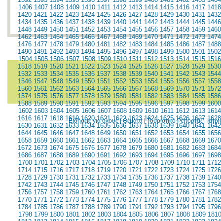
1406
1407
1408
1409
1410
1411
1412
1413
1414
1415
1416
1417
1418
1420
1421
1422
1423
1424
1425
1426
1427
1428
1429
1430
1431
1432
1434
1435
1436
1437
1438
1439
1440
1441
1442
1443
1444
1445
1446
1448
1449
1450
1451
1452
1453
1454
1455
1456
1457
1458
1459
1460
1462
1463
1464
1465
1466
1467
1468
1469
1470
1471
1472
1473
1474
1476
1477
1478
1479
1480
1481
1482
1483
1484
1485
1486
1487
1488
1490
1491
1492
1493
1494
1495
1496
1497
1498
1499
1500
1501
1502
1504
1505
1506
1507
1508
1509
1510
1511
1512
1513
1514
1515
1516
1518
1519
1520
1521
1522
1523
1524
1525
1526
1527
1528
1529
1530
1532
1533
1534
1535
1536
1537
1538
1539
1540
1541
1542
1543
1544
1546
1547
1548
1549
1550
1551
1552
1553
1554
1555
1556
1557
1558
1560
1561
1562
1563
1564
1565
1566
1567
1568
1569
1570
1571
1572
1574
1575
1576
1577
1578
1579
1580
1581
1582
1583
1584
1585
1586
1588
1589
1590
1591
1592
1593
1594
1595
1596
1597
1598
1599
1600
1602
1603
1604
1605
1606
1607
1608
1609
1610
1611
1612
1613
1614
1616
1617
1618
1619
1620
1621
1622
1623
1624
1625
1626
1627
1628
Ειδήσεις για όλους
|
Θέματα
|
Τουριστικό Ρεπορτάζ
|
Ιατρ
1630
1631
1632
1633
1634
1635
1636
1637
1638
1639
1640
1641
1642
1644
1645
1646
1647
1648
1649
1650
1651
1652
1653
1654
1655
1656
1658
1659
1660
1661
1662
1663
1664
1665
1666
1667
1668
1669
1670
1672
1673
1674
1675
1676
1677
1678
1679
1680
1681
1682
1683
1684
1686
1687
1688
1689
1690
1691
1692
1693
1694
1695
1696
1697
1698
1700
1701
1702
1703
1704
1705
1706
1707
1708
1709
1710
1711
1712
1714
1715
1716
1717
1718
1719
1720
1721
1722
1723
1724
1725
1726
1728
1729
1730
1731
1732
1733
1734
1735
1736
1737
1738
1739
1740
1742
1743
1744
1745
1746
1747
1748
1749
1750
1751
1752
1753
1754
1756
1757
1758
1759
1760
1761
1762
1763
1764
1765
1766
1767
1768
1770
1771
1772
1773
1774
1775
1776
1777
1778
1779
1780
1781
1782
1784
1785
1786
1787
1788
1789
1790
1791
1792
1793
1794
1795
1796
1798
1799
1800
1801
1802
1803
1804
1805
1806
1807
1808
1809
181