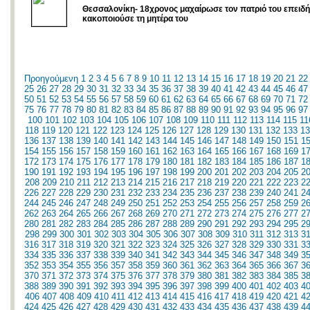
Θεσσαλονίκη- 18χρονος μαχαίρωσε τον πατριό του επειδή
κακοποιούσε τη μητέρα του
Προηγούμενη
1
2
3
4
5
6
7
8
9
10
11
12
13
14
15
16
17
18
19
20
21
22
25
26
27
28
29
30
31
32
33
34
35
36
37
38
39
40
41
42
43
44
45
46
47
50
51
52
53
54
55
56
57
58
59
60
61
62
63
64
65
66
67
68
69
70
71
72
75
76
77
78
79
80
81
82
83
84
85
86
87
88
89
90
91
92
93
94
95
96
97
100
101
102
103
104
105
106
107
108
109
110
111
112
113
114
115
11
118
119
120
121
122
123
124
125
126
127
128
129
130
131
132
133
13
136
137
138
139
140
141
142
143
144
145
146
147
148
149
150
151
1
154
155
156
157
158
159
160
161
162
163
164
165
166
167
168
169
1
172
173
174
175
176
177
178
179
180
181
182
183
184
185
186
187
1
190
191
192
193
194
195
196
197
198
199
200
201
202
203
204
205
2
208
209
210
211
212
213
214
215
216
217
218
219
220
221
222
223
2
226
227
228
229
230
231
232
233
234
235
236
237
238
239
240
241
2
244
245
246
247
248
249
250
251
252
253
254
255
256
257
258
259
2
262
263
264
265
266
267
268
269
270
271
272
273
274
275
276
277
2
280
281
282
283
284
285
286
287
288
289
290
291
292
293
294
295
2
298
299
300
301
302
303
304
305
306
307
308
309
310
311
312
313
3
316
317
318
319
320
321
322
323
324
325
326
327
328
329
330
331
3
334
335
336
337
338
339
340
341
342
343
344
345
346
347
348
349
3
352
353
354
355
356
357
358
359
360
361
362
363
364
365
366
367
3
370
371
372
373
374
375
376
377
378
379
380
381
382
383
384
385
3
388
389
390
391
392
393
394
395
396
397
398
399
400
401
402
403
4
406
407
408
409
410
411
412
413
414
415
416
417
418
419
420
421
4
424
425
426
427
428
429
430
431
432
433
434
435
436
437
438
439
4