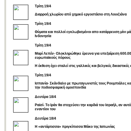
Τρίτη 19/4
Διαρροή χλωρίου από χημικό εργοστάσιο στη Λουιζιάνα
Τρίτη 19/4
Θύματα και πολλοί εγκλωβισμένοι απο κατάρρευση μίνι μ
Ινδονησία
Τρίτη 19/4
Μαρί Λεπέν- Ολοκληρώθηκε έρευνα για υπεξαίρεση 600.0
ευρωπαϊκούς πόρους
Η έκθεση έχει σταλεί στις γαλλικές και βελγικές δικαστικές
Τρίτη 19/4
Ισπανία- Σκάνδαλο με πρωταγωνιστές τους Ρουμπιάλες και
την ποδοσφαιρική ομοσπονδία
Δευτέρα 18/4
Ραϊσί- Tο Ιράν θα στοχεύσει την καρδιά του Ισραήλ, αν αυτό
εναντίον του
Δευτέρα 18/4
Η «αντάρτισσα» πριγκίπισσα Μάκο της Ιαπωνίας