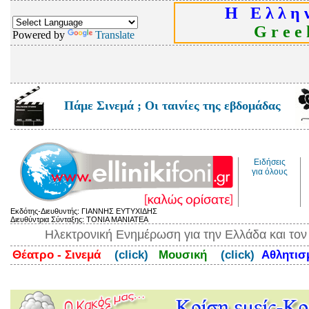
Η Ε λ λ η ν
G r e e k
Powered by
Translate
Πάμε Σινεμά ; Οι ταινίες της εβδομάδας
Ειδήσεις
για όλους
Εκδότης-Διευθυντής: ΓΙΑΝΝΗΣ ΕΥΤΥΧΙΔΗΣ
Διευθύντρια Σύνταξης: ΤΟΝΙΑ ΜΑΝΙΑΤΕΑ
Ηλεκτρονική Ενημέρωση για την Ελλάδα και το
Θέατρο - Σινεμά
(click)
Μουσική
(click)
Αθλητι