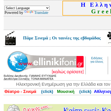
Η Ε λ λ η ν
G r e e k
Powered by
Translate
Πάμε Σινεμά ; Οι ταινίες της εβδομάδας
Ειδήσεις
για όλους
Εκδότης-Διευθυντής: ΓΙΑΝΝΗΣ ΕΥΤΥΧΙΔΗΣ
Διευθύντρια Σύνταξης: ΤΟΝΙΑ ΜΑΝΙΑΤΕΑ
Ηλεκτρονική Ενημέρωση για την Ελλάδα και το
Θέατρο - Σινεμά
(click)
Μουσική
(click)
Αθλητι