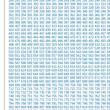
280
281
282
283
284
285
286
287
288
289
290
291
292
293
294
295
2
298
299
300
301
302
303
304
305
306
307
308
309
310
311
312
313
3
316
317
318
319
320
321
322
323
324
325
326
327
328
329
330
331
3
334
335
336
337
338
339
340
341
342
343
344
345
346
347
348
349
3
352
353
354
355
356
357
358
359
360
361
362
363
364
365
366
367
3
370
371
372
373
374
375
376
377
378
379
380
381
382
383
384
385
3
388
389
390
391
392
393
394
395
396
397
398
399
400
401
402
403
4
406
407
408
409
410
411
412
413
414
415
416
417
418
419
420
421
4
424
425
426
427
428
429
430
431
432
433
434
435
436
437
438
439
4
442
443
444
445
446
447
448
449
450
451
452
453
454
455
456
457
4
460
461
462
463
464
465
466
467
468
469
470
471
472
473
474
475
4
478
479
480
481
482
483
484
485
486
487
488
489
490
491
492
493
4
496
497
498
499
500
501
502
503
504
505
506
507
508
509
510
511
5
514
515
516
517
518
519
520
521
522
523
524
525
526
527
528
529
5
532
533
534
535
536
537
538
539
540
541
542
543
544
545
546
547
5
550
551
552
553
554
555
556
557
558
559
560
561
562
563
564
565
5
568
569
570
571
572
573
574
575
576
577
578
579
580
581
582
583
5
586
587
588
589
590
591
592
593
594
595
596
597
598
599
600
601
6
604
605
606
607
608
609
610
611
612
613
614
615
616
617
618
619
6
622
623
624
625
626
627
628
629
630
631
632
633
634
635
636
637
6
640
641
642
643
644
645
646
647
648
649
650
651
652
653
654
655
6
658
659
660
661
662
663
664
665
666
667
668
669
670
671
672
673
6
676
677
678
679
680
681
682
683
684
685
686
687
688
689
690
691
6
694
695
696
697
698
699
700
701
702
703
704
705
706
707
708
709
7
712
713
714
715
716
717
718
719
720
721
722
723
724
725
726
727
7
730
731
732
733
734
735
736
737
738
739
740
741
742
743
744
745
7
748
749
750
751
752
753
754
755
756
757
758
759
760
761
762
763
7
766
767
768
769
770
771
772
773
774
775
776
777
778
779
780
781
7
784
785
786
787
788
789
790
791
792
793
794
795
796
797
798
799
8
802
803
804
805
806
807
808
809
810
811
812
813
814
815
816
817
8