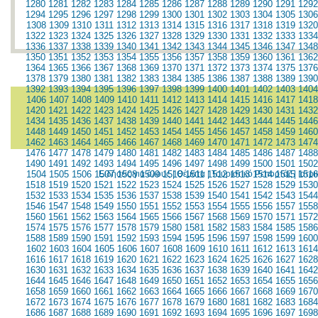
1280
1281
1282
1283
1284
1285
1286
1287
1288
1289
1290
1291
1292
1294
1295
1296
1297
1298
1299
1300
1301
1302
1303
1304
1305
1306
1308
1309
1310
1311
1312
1313
1314
1315
1316
1317
1318
1319
1320
1322
1323
1324
1325
1326
1327
1328
1329
1330
1331
1332
1333
1334
1336
1337
1338
1339
1340
1341
1342
1343
1344
1345
1346
1347
1348
1350
1351
1352
1353
1354
1355
1356
1357
1358
1359
1360
1361
1362
1364
1365
1366
1367
1368
1369
1370
1371
1372
1373
1374
1375
1376
1378
1379
1380
1381
1382
1383
1384
1385
1386
1387
1388
1389
1390
1392
1393
1394
1395
1396
1397
1398
1399
1400
1401
1402
1403
1404
1406
1407
1408
1409
1410
1411
1412
1413
1414
1415
1416
1417
1418
1420
1421
1422
1423
1424
1425
1426
1427
1428
1429
1430
1431
1432
1434
1435
1436
1437
1438
1439
1440
1441
1442
1443
1444
1445
1446
1448
1449
1450
1451
1452
1453
1454
1455
1456
1457
1458
1459
1460
1462
1463
1464
1465
1466
1467
1468
1469
1470
1471
1472
1473
1474
1476
1477
1478
1479
1480
1481
1482
1483
1484
1485
1486
1487
1488
1490
1491
1492
1493
1494
1495
1496
1497
1498
1499
1500
1501
1502
1504
1505
1506
1507
Ειδήσεις για όλους
1508
1509
1510
|
Θέματα
1511
|
1512
Τουριστικό Ρεπορτάζ
1513
1514
1515
|
1516
Ιατρ
1518
1519
1520
1521
1522
1523
1524
1525
1526
1527
1528
1529
1530
1532
1533
1534
1535
1536
1537
1538
1539
1540
1541
1542
1543
1544
1546
1547
1548
1549
1550
1551
1552
1553
1554
1555
1556
1557
1558
1560
1561
1562
1563
1564
1565
1566
1567
1568
1569
1570
1571
1572
1574
1575
1576
1577
1578
1579
1580
1581
1582
1583
1584
1585
1586
1588
1589
1590
1591
1592
1593
1594
1595
1596
1597
1598
1599
1600
1602
1603
1604
1605
1606
1607
1608
1609
1610
1611
1612
1613
1614
1616
1617
1618
1619
1620
1621
1622
1623
1624
1625
1626
1627
1628
1630
1631
1632
1633
1634
1635
1636
1637
1638
1639
1640
1641
1642
1644
1645
1646
1647
1648
1649
1650
1651
1652
1653
1654
1655
1656
1658
1659
1660
1661
1662
1663
1664
1665
1666
1667
1668
1669
1670
1672
1673
1674
1675
1676
1677
1678
1679
1680
1681
1682
1683
1684
1686
1687
1688
1689
1690
1691
1692
1693
1694
1695
1696
1697
1698