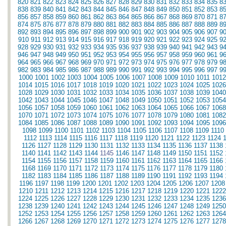
820
821
822
823
824
825
826
827
828
829
830
831
832
833
834
835
8
838
839
840
841
842
843
844
845
846
847
848
849
850
851
852
853
8
856
857
858
859
860
861
862
863
864
865
866
867
868
869
870
871
8
874
875
876
877
878
879
880
881
882
883
884
885
886
887
888
889
8
892
893
894
895
896
897
898
899
900
901
902
903
904
905
906
907
9
910
911
912
913
914
915
916
917
918
919
920
921
922
923
924
925
9
928
929
930
931
932
933
934
935
936
937
938
939
940
941
942
943
9
946
947
948
949
950
951
952
953
954
955
956
957
958
959
960
961
9
964
965
966
967
968
969
970
971
972
973
974
975
976
977
978
979
9
982
983
984
985
986
987
988
989
990
991
992
993
994
995
996
997
9
1000
1001
1002
1003
1004
1005
1006
1007
1008
1009
1010
1011
1012
1014
1015
1016
1017
1018
1019
1020
1021
1022
1023
1024
1025
1026
1028
1029
1030
1031
1032
1033
1034
1035
1036
1037
1038
1039
1040
1042
1043
1044
1045
1046
1047
1048
1049
1050
1051
1052
1053
1054
1056
1057
1058
1059
1060
1061
1062
1063
1064
1065
1066
1067
1068
1070
1071
1072
1073
1074
1075
1076
1077
1078
1079
1080
1081
1082
1084
1085
1086
1087
1088
1089
1090
1091
1092
1093
1094
1095
1096
1098
1099
1100
1101
1102
1103
1104
1105
1106
1107
1108
1109
1110
1112
1113
1114
1115
1116
1117
1118
1119
1120
1121
1122
1123
1124
1126
1127
1128
1129
1130
1131
1132
1133
1134
1135
1136
1137
1138
1140
1141
1142
1143
1144
1145
1146
1147
1148
1149
1150
1151
1152
1154
1155
1156
1157
1158
1159
1160
1161
1162
1163
1164
1165
1166
1168
1169
1170
1171
1172
1173
1174
1175
1176
1177
1178
1179
1180
1182
1183
1184
1185
1186
1187
1188
1189
1190
1191
1192
1193
1194
1196
1197
1198
1199
1200
1201
1202
1203
1204
1205
1206
1207
1208
1210
1211
1212
1213
1214
1215
1216
1217
1218
1219
1220
1221
1222
1224
1225
1226
1227
1228
1229
1230
1231
1232
1233
1234
1235
1236
1238
1239
1240
1241
1242
1243
1244
1245
1246
1247
1248
1249
1250
1252
1253
1254
1255
1256
1257
1258
1259
1260
1261
1262
1263
1264
1266
1267
1268
1269
1270
1271
1272
1273
1274
1275
1276
1277
1278