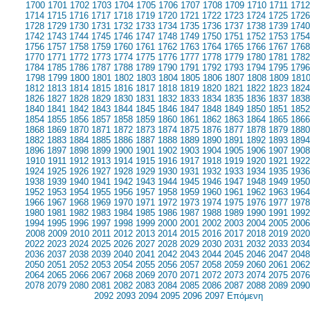
1700
1701
1702
1703
1704
1705
1706
1707
1708
1709
1710
1711
1712
1714
1715
1716
1717
1718
1719
1720
1721
1722
1723
1724
1725
1726
1728
1729
1730
1731
1732
1733
1734
1735
1736
1737
1738
1739
1740
1742
1743
1744
1745
1746
1747
1748
1749
1750
1751
1752
1753
1754
1756
1757
1758
1759
1760
1761
1762
1763
1764
1765
1766
1767
1768
1770
1771
1772
1773
1774
1775
1776
1777
1778
1779
1780
1781
1782
1784
1785
1786
1787
1788
1789
1790
1791
1792
1793
1794
1795
1796
1798
1799
1800
1801
1802
1803
1804
1805
1806
1807
1808
1809
181
1812
1813
1814
1815
1816
1817
1818
1819
1820
1821
1822
1823
1824
1826
1827
1828
1829
1830
1831
1832
1833
1834
1835
1836
1837
1838
1840
1841
1842
1843
1844
1845
1846
1847
1848
1849
1850
1851
1852
1854
1855
1856
1857
1858
1859
1860
1861
1862
1863
1864
1865
1866
1868
1869
1870
1871
1872
1873
1874
1875
1876
1877
1878
1879
1880
1882
1883
1884
1885
1886
1887
1888
1889
1890
1891
1892
1893
1894
1896
1897
1898
1899
1900
1901
1902
1903
1904
1905
1906
1907
1908
1910
1911
1912
1913
1914
1915
1916
1917
1918
1919
1920
1921
1922
1924
1925
1926
1927
1928
1929
1930
1931
1932
1933
1934
1935
1936
1938
1939
1940
1941
1942
1943
1944
1945
1946
1947
1948
1949
1950
1952
1953
1954
1955
1956
1957
1958
1959
1960
1961
1962
1963
1964
1966
1967
1968
1969
1970
1971
1972
1973
1974
1975
1976
1977
1978
1980
1981
1982
1983
1984
1985
1986
1987
1988
1989
1990
1991
1992
1994
1995
1996
1997
1998
1999
2000
2001
2002
2003
2004
2005
2006
2008
2009
2010
2011
2012
2013
2014
2015
2016
2017
2018
2019
2020
2022
2023
2024
2025
2026
2027
2028
2029
2030
2031
2032
2033
2034
2036
2037
2038
2039
2040
2041
2042
2043
2044
2045
2046
2047
2048
2050
2051
2052
2053
2054
2055
2056
2057
2058
2059
2060
2061
2062
2064
2065
2066
2067
2068
2069
2070
2071
2072
2073
2074
2075
2076
2078
2079
2080
2081
2082
2083
2084
2085
2086
2087
2088
2089
2090
2092
2093
2094
2095
2096
2097
Επόμενη