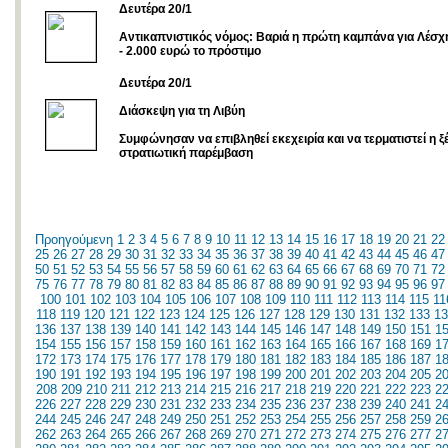
Δευτέρα 20/1
Αντικαπνιστικός νόμος: Βαριά η πρώτη καμπάνα για Λέσ
- 2.000 ευρώ το πρόστιμο
Δευτέρα 20/1
Διάσκεψη για τη Λιβύη
Συμφώνησαν να επιβληθεί εκεχειρία και να τερματιστεί η ξ
στρατιωτική παρέμβαση
Προηγούμενη
1
2
3
4
5
6
7
8
9
10
11
12
13
14
15
16
17
18
19
20
21
22
25
26
27
28
29
30
31
32
33
34
35
36
37
38
39
40
41
42
43
44
45
46
47
50
51
52
53
54
55
56
57
58
59
60
61
62
63
64
65
66
67
68
69
70
71
72
75
76
77
78
79
80
81
82
83
84
85
86
87
88
89
90
91
92
93
94
95
96
97
100
101
102
103
104
105
106
107
108
109
110
111
112
113
114
115
11
118
119
120
121
122
123
124
125
126
127
128
129
130
131
132
133
13
136
137
138
139
140
141
142
143
144
145
146
147
148
149
150
151
1
154
155
156
157
158
159
160
161
162
163
164
165
166
167
168
169
1
172
173
174
175
176
177
178
179
180
181
182
183
184
185
186
187
1
190
191
192
193
194
195
196
197
198
199
200
201
202
203
204
205
2
208
209
210
211
212
213
214
215
216
217
218
219
220
221
222
223
2
226
227
228
229
230
231
232
233
234
235
236
237
238
239
240
241
2
244
245
246
247
248
249
250
251
252
253
254
255
256
257
258
259
2
262
263
264
265
266
267
268
269
270
271
272
273
274
275
276
277
2