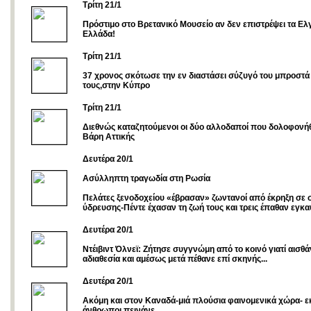
Τρίτη 21/1
Πρόστιμο στο Βρετανικό Μουσείο αν δεν επιστρέψει τα Ελγ
Ελλάδα!
Τρίτη 21/1
37 χρονος σκότωσε την εν διαστάσει σύζυγό του μπροστά 
τους,στην Κύπρο
Tρίτη 21/1
Διεθνώς καταζητούμενοι οι δύο αλλοδαποί που δολοφονή
Βάρη Αττικής
Δευτέρα 20/1
Aσύλληπτη τραγωδία στη Ρωσία
Πελάτες ξενοδοχείου «έβρασαν» ζωντανοί από έκρηξη σε
ύδρευσης-Πέντε έχασαν τη ζωή τους και τρεις έπαθαν εγκ
Δευτέρα 20/1
Ντέιβιντ Όλνεϊ: Ζήτησε συγγνώμη από το κοινό γιατί αισθ
αδιαθεσία και αμέσως μετά πέθανε επί σκηνής...
Δευτέρα 20/1
Ακόμη και στον Καναδά-μιά πλούσια φαινομενικά χώρα- ε
άνθρωποι πεινάνε