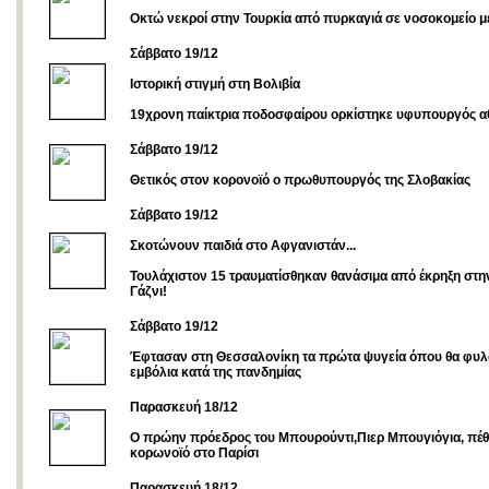
Οκτώ νεκροί στην Τουρκία από πυρκαγιά σε νοσοκομείο μ
Σάββατο 19/12
Ιστορική στιγμή στη Βολιβία
19χρονη παίκτρια ποδοσφαίρου ορκίστηκε υφυπουργός α
Σάββατο 19/12
Θετικός στον κορονοϊό ο πρωθυπουργός της Σλοβακίας
Σάββατο 19/12
Σκοτώνουν παιδιά στο Αφγανιστάν...
Τουλάχιστον 15 τραυματίσθηκαν θανάσιμα από έκρηξη στη
Γάζνι!
Σάββατο 19/12
Έφτασαν στη Θεσσαλονίκη τα πρώτα ψυγεία όπου θα φυλ
εμβόλια κατά της πανδημίας
Παρασκευή 18/12
Ο πρώην πρόεδρος του Μπουρούντι,Πιερ Μπουγιόγια, πέ
κορωνοϊό στο Παρίσι
Παρασκευή 18/12