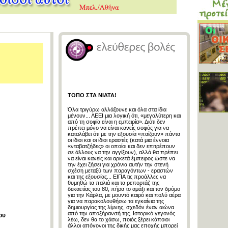
ΤΟΠΟ ΣΤΑ ΝΙΑΤΑ!
Όλα τριγύρω αλλάζουνε και όλα στα ίδια
μένουν... ΛΕΕΙ μια λογική ότι, «μεγαλύτερη και
από τη σοφία είναι η εμπειρία». Διότι δεν
πρέπει μόνο να είναι κανείς σοφός για να
καταλάβει ότι με την εξουσία «παίζουν» πάντα
οι ίδιοι και οι ίδιοι εραστές (κατά μια έννοια
«νταβατζήδες» οι οποίοι και δεν επιτρέπουν
σε άλλους να την αγγίξουν), αλλά θα πρέπει
να είναι κανείς και αρκετά έμπειρος ώστε να
την έχει ζήσει για χρόνια αυτήν την στενή
σχέση μεταξύ των παραγόντων - εραστών
και της εξουσίας... ΕΙΠΑ τις προάλλες να
θυμηθώ τα παλιά και τα ρεπορτάζ της
δεκαετίας του 80, πήρα το αμάξι και τον δρόμο
για την Κάρλα, με μουντό καιρό και πολύ αέρα
για να παρακολουθήσω τα εγκαίνια της
δημιουργίας της λίμνης, σχεδόν έναν αιώνα
από την αποξήρανσή της. Ιστορικό γεγονός
ου
λέω, δεν θα το χάσω, ποιός ξέρει κάποιοι
άλλοι απόγονοι της δικής μας εποχής μπορεί