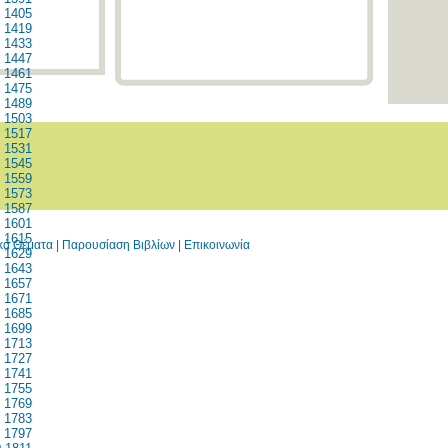
1405
1419
1433
1447
1461
1475
1489
1503
1517
1531
1545
1559
1573
1587
1601
1615
ικά Θέματα
|
Παρουσίαση Βιβλίων
|
Επικοινωνία
1629
1643
1657
1671
1685
1699
1713
1727
1741
1755
1769
1783
1797