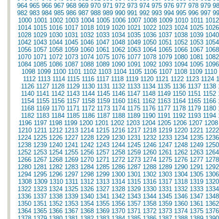
964
965
966
967
968
969
970
971
972
973
974
975
976
977
978
979
9
982
983
984
985
986
987
988
989
990
991
992
993
994
995
996
997
9
1000
1001
1002
1003
1004
1005
1006
1007
1008
1009
1010
1011
1012
1014
1015
1016
1017
1018
1019
1020
1021
1022
1023
1024
1025
1026
1028
1029
1030
1031
1032
1033
1034
1035
1036
1037
1038
1039
1040
1042
1043
1044
1045
1046
1047
1048
1049
1050
1051
1052
1053
1054
1056
1057
1058
1059
1060
1061
1062
1063
1064
1065
1066
1067
1068
1070
1071
1072
1073
1074
1075
1076
1077
1078
1079
1080
1081
1082
1084
1085
1086
1087
1088
1089
1090
1091
1092
1093
1094
1095
1096
1098
1099
1100
1101
1102
1103
1104
1105
1106
1107
1108
1109
1110
1112
1113
1114
1115
1116
1117
1118
1119
1120
1121
1122
1123
1124
1126
1127
1128
1129
1130
1131
1132
1133
1134
1135
1136
1137
1138
1140
1141
1142
1143
1144
1145
1146
1147
1148
1149
1150
1151
1152
1154
1155
1156
1157
1158
1159
1160
1161
1162
1163
1164
1165
1166
1168
1169
1170
1171
1172
1173
1174
1175
1176
1177
1178
1179
1180
1182
1183
1184
1185
1186
1187
1188
1189
1190
1191
1192
1193
1194
1196
1197
1198
1199
1200
1201
1202
1203
1204
1205
1206
1207
1208
1210
1211
1212
1213
1214
1215
1216
1217
1218
1219
1220
1221
1222
1224
1225
1226
1227
1228
1229
1230
1231
1232
1233
1234
1235
1236
1238
1239
1240
1241
1242
1243
1244
1245
1246
1247
1248
1249
1250
1252
1253
1254
1255
1256
1257
1258
1259
1260
1261
1262
1263
1264
1266
1267
1268
1269
1270
1271
1272
1273
1274
1275
1276
1277
1278
1280
1281
1282
1283
1284
1285
1286
1287
1288
1289
1290
1291
1292
1294
1295
1296
1297
1298
1299
1300
1301
1302
1303
1304
1305
1306
1308
1309
1310
1311
1312
1313
1314
1315
1316
1317
1318
1319
1320
1322
1323
1324
1325
1326
1327
1328
1329
1330
1331
1332
1333
1334
1336
1337
1338
1339
1340
1341
1342
1343
1344
1345
1346
1347
1348
1350
1351
1352
1353
1354
1355
1356
1357
1358
1359
1360
1361
1362
1364
1365
1366
1367
1368
1369
1370
1371
1372
1373
1374
1375
1376
1378
1379
1380
1381
1382
1383
1384
1385
1386
1387
1388
1389
1390