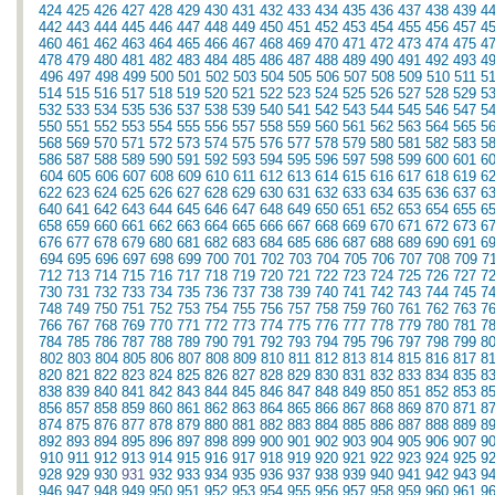
424
425
426
427
428
429
430
431
432
433
434
435
436
437
438
439
4
442
443
444
445
446
447
448
449
450
451
452
453
454
455
456
457
4
460
461
462
463
464
465
466
467
468
469
470
471
472
473
474
475
4
478
479
480
481
482
483
484
485
486
487
488
489
490
491
492
493
4
496
497
498
499
500
501
502
503
504
505
506
507
508
509
510
511
5
514
515
516
517
518
519
520
521
522
523
524
525
526
527
528
529
5
532
533
534
535
536
537
538
539
540
541
542
543
544
545
546
547
5
550
551
552
553
554
555
556
557
558
559
560
561
562
563
564
565
5
568
569
570
571
572
573
574
575
576
577
578
579
580
581
582
583
5
586
587
588
589
590
591
592
593
594
595
596
597
598
599
600
601
6
604
605
606
607
608
609
610
611
612
613
614
615
616
617
618
619
6
622
623
624
625
626
627
628
629
630
631
632
633
634
635
636
637
6
640
641
642
643
644
645
646
647
648
649
650
651
652
653
654
655
6
658
659
660
661
662
663
664
665
666
667
668
669
670
671
672
673
6
676
677
678
679
680
681
682
683
684
685
686
687
688
689
690
691
6
694
695
696
697
698
699
700
701
702
703
704
705
706
707
708
709
7
712
713
714
715
716
717
718
719
720
721
722
723
724
725
726
727
7
730
731
732
733
734
735
736
737
738
739
740
741
742
743
744
745
7
748
749
750
751
752
753
754
755
756
757
758
759
760
761
762
763
7
766
767
768
769
770
771
772
773
774
775
776
777
778
779
780
781
7
784
785
786
787
788
789
790
791
792
793
794
795
796
797
798
799
8
802
803
804
805
806
807
808
809
810
811
812
813
814
815
816
817
8
820
821
822
823
824
825
826
827
828
829
830
831
832
833
834
835
8
838
839
840
841
842
843
844
845
846
847
848
849
850
851
852
853
8
856
857
858
859
860
861
862
863
864
865
866
867
868
869
870
871
8
874
875
876
877
878
879
880
881
882
883
884
885
886
887
888
889
8
892
893
894
895
896
897
898
899
900
901
902
903
904
905
906
907
9
910
911
912
913
914
915
916
917
918
919
920
921
922
923
924
925
9
928
929
930
931
932
933
934
935
936
937
938
939
940
941
942
943
9
946
947
948
949
950
951
952
953
954
955
956
957
958
959
960
961
9