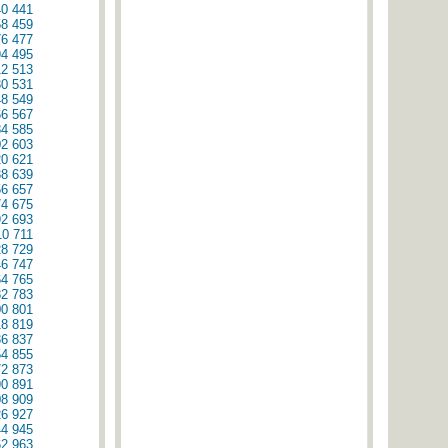
40
441
58
459
76
477
94
495
12
513
30
531
48
549
66
567
84
585
02
603
20
621
38
639
56
657
74
675
92
693
10
711
28
729
46
747
64
765
82
783
00
801
18
819
36
837
54
855
72
873
90
891
08
909
26
927
44
945
62
963