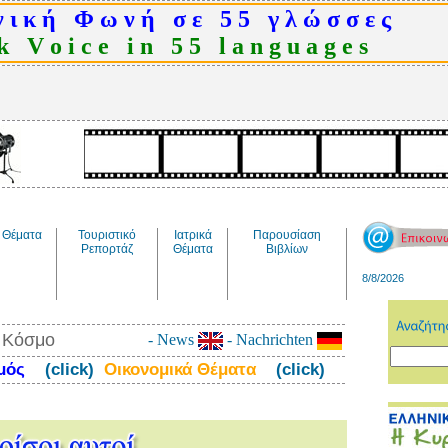
 ι κ ή Φ ω ν ή σ ε 5 5 γ λ ώ σ σ ε ς
 V o i c e i n 5 5 l a n g u a g e s
Θέματα
Τουριστικό
Ιατρικά
Παρουσίαση
Ρεπορτάζ
Θέματα
Βιβλίων
8/8/2026
ν Κόσμο
- News
- Nachrichten
σμός
(click)
Οικονομικά Θέματα
(click)