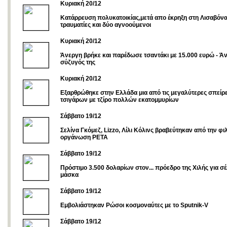
Κυριακή 20/12
Κατάρρευση πολυκατοικίας,μετά απο έκρηξη στη Λισαβό
τραυματίες και δύο αγνοούμενοι
Κυριακή 20/12
Άνεργη βρήκε και παρέδωσε τσαντάκι με 15.000 ευρώ - Άν
σύζυγός της
Κυριακή 20/12
Εξαρθρώθηκε στην Ελλάδα μια από τις μεγαλύτερες σπείρ
τσιγάρων με τζίρο πολλών εκατομμυρίων
Σάββατο 19/12
Σελίνα Γκόμεζ, Lizzo, Λίλι Κόλινς βραβεύτηκαν από την φι
οργάνωση PETA
Σάββατο 19/12
Πρόστιμο 3.500 δολαρίων στον... πρόεδρο της Χιλής για σ
μάσκα
Σάββατο 19/12
Εμβολιάστηκαν Ρώσοι κοσμοναύτες με το Sputnik-V
Σάββατο 19/12