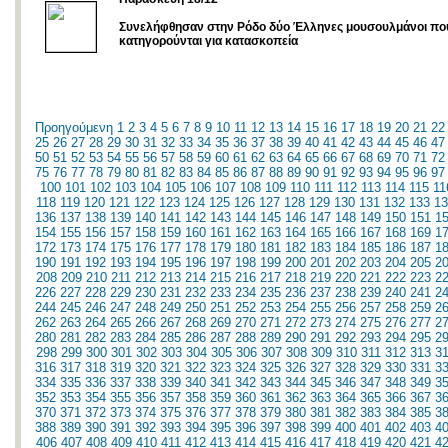
Συνελήφθησαν στην Ρόδο δύο Έλληνες μουσουλμάνοι πο
κατηγορούνται για κατασκοπεία
Προηγούμενη
1
2
3
4
5
6
7
8
9
10
11
12
13
14
15
16
17
18
19
20
21
22
25
26
27
28
29
30
31
32
33
34
35
36
37
38
39
40
41
42
43
44
45
46
47
50
51
52
53
54
55
56
57
58
59
60
61
62
63
64
65
66
67
68
69
70
71
72
75
76
77
78
79
80
81
82
83
84
85
86
87
88
89
90
91
92
93
94
95
96
97
100
101
102
103
104
105
106
107
108
109
110
111
112
113
114
115
11
118
119
120
121
122
123
124
125
126
127
128
129
130
131
132
133
13
136
137
138
139
140
141
142
143
144
145
146
147
148
149
150
151
1
154
155
156
157
158
159
160
161
162
163
164
165
166
167
168
169
1
172
173
174
175
176
177
178
179
180
181
182
183
184
185
186
187
1
190
191
192
193
194
195
196
197
198
199
200
201
202
203
204
205
2
208
209
210
211
212
213
214
215
216
217
218
219
220
221
222
223
2
226
227
228
229
230
231
232
233
234
235
236
237
238
239
240
241
2
244
245
246
247
248
249
250
251
252
253
254
255
256
257
258
259
2
262
263
264
265
266
267
268
269
270
271
272
273
274
275
276
277
2
280
281
282
283
284
285
286
287
288
289
290
291
292
293
294
295
2
298
299
300
301
302
303
304
305
306
307
308
309
310
311
312
313
3
316
317
318
319
320
321
322
323
324
325
326
327
328
329
330
331
3
334
335
336
337
338
339
340
341
342
343
344
345
346
347
348
349
3
352
353
354
355
356
357
358
359
360
361
362
363
364
365
366
367
3
370
371
372
373
374
375
376
377
378
379
380
381
382
383
384
385
3
388
389
390
391
392
393
394
395
396
397
398
399
400
401
402
403
4
406
407
408
409
410
411
412
413
414
415
416
417
418
419
420
421
4