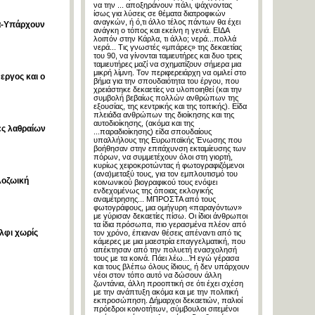
να την ... αποξηράνουν πάλι, ψάχνοντας
ίσως για λύσεις σε θέματα διατροφικών
αναγκών, ή ό,τι άλλο τέλος πάντων θα έχει
να-Υπάρχουν
ανάγκη ο τόπος και εκείνη η γενιά. ΕΙΔΑ
λοιπόν στην Κάρλα, τι άλλο; νερά...πολλά
νερά... Τις γνωστές «μπάρες» της δεκαετίας
του 90, να γίνονται ταμιευτήρες και δυο τρεις
ταμιευτήρες μαζί να σχηματίζουν σήμερα μια
μικρή λίμνη. Τον περιφερειάρχη να ομιλεί στο
εργος και ο
βήμα για την σπουδαιότητα του έργου, που
χρειάστηκε δεκαετίες να υλοποιηθεί (και την
συμβολή βεβαίως πολλών ανθρώπων της
εξουσίας, της κεντρικής και της τοπικής). Είδα
πλειάδα ανθρώπων της διοίκησης και της
αυτοδιοίκησης, (ακόμα και της
ες λαθραίων
...παραδιοίκησης) είδα σπουδαίους
υπαλλήλους της Ευρωπαϊκής Ένωσης που
βοήθησαν στην επιτάχυνση εκταμίευσης των
πόρων, να συμμετέχουν όλοι στη γιορτή,
κυρίως χειροκροτώντας ή φωτογραφιζόμενοι
(ανα)μεταξύ τους, για τον εμπλουτισμό του
λοζωική
κοινωνικού βιογραφικού τους ενόψει
ενδεχομένως της όποιας εκλογικής
αναμέτρησης... ΜΠΡΟΣΤΑ από τους
φωτογράφους, μια ομήγυρη «παραγόντων»
με γύρισαν δεκαετίες πίσω. Οι ίδιοι άνθρωποι
τα ίδια πρόσωπα, πιο γερασμένα πλέον από
έλφι χωρίς
τον χρόνο, έπιαναν θέσεις απέναντι από τις
κάμερες με μια μαεστρία επαγγελματική, που
απέκτησαν από την πολυετή ενασχολησή
τους με τα κοινά. Πάει λέω...Ή εγώ γέρασα
και τους βλέπω όλους ίδιους, ή δεν υπάρχουν
νέοι στον τόπο αυτό να δώσουν άλλη
ζωντάνια, άλλη προοπτική σε ότι έχει σχέση
με την ανάπτυξη ακόμα και με την πολιτική
εκπροσώπηση. Δήμαρχοι δεκαετιών, παλιοί
πρόεδροι κοινοτήτων, σύμβουλοι σιτεμένοι