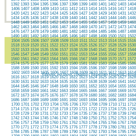
1392
1393
1394
1395
1396
1397
1398
1399
1400
1401
1402
1403
1404
1406
1407
1408
1409
1410
1411
1412
1413
1414
1415
1416
1417
1418
1420
1421
1422
1423
1424
1425
1426
1427
1428
1429
1430
1431
1432
1434
1435
1436
1437
1438
1439
1440
1441
1442
1443
1444
1445
1446
1448
1449
1450
1451
1452
1453
1454
1455
1456
1457
1458
1459
1460
1462
1463
1464
1465
1466
1467
1468
1469
1470
1471
1472
1473
1474
1476
1477
1478
1479
1480
1481
1482
1483
1484
1485
1486
1487
1488
1490
1491
1492
1493
1494
1495
1496
1497
1498
1499
1500
1501
1502
1504
1505
1506
1507
1508
1509
1510
1511
1512
1513
1514
1515
1516
1518
1519
1520
1521
1522
1523
1524
1525
1526
1527
1528
1529
1530
1532
1533
1534
1535
1536
1537
1538
1539
1540
1541
1542
1543
1544
1546
1547
1548
1549
1550
1551
1552
1553
1554
1555
1556
1557
1558
1560
1561
1562
1563
1564
1565
1566
1567
1568
1569
1570
1571
1572
1574
1575
1576
1577
1578
1579
1580
1581
1582
1583
1584
1585
1586
1588
1589
1590
1591
1592
1593
1594
1595
1596
1597
1598
1599
1600
1602
1603
1604
1605
1606
1607
1608
1609
1610
1611
1612
1613
1614
Ειδήσεις για όλους
|
Θέματα
|
Τουριστικό Ρεπορτάζ
|
Ιατρ
1616
1617
1618
1619
1620
1621
1622
1623
1624
1625
1626
1627
1628
1630
1631
1632
1633
1634
1635
1636
1637
1638
1639
1640
1641
1642
1644
1645
1646
1647
1648
1649
1650
1651
1652
1653
1654
1655
1656
1658
1659
1660
1661
1662
1663
1664
1665
1666
1667
1668
1669
1670
1672
1673
1674
1675
1676
1677
1678
1679
1680
1681
1682
1683
1684
1686
1687
1688
1689
1690
1691
1692
1693
1694
1695
1696
1697
1698
1700
1701
1702
1703
1704
1705
1706
1707
1708
1709
1710
1711
1712
1714
1715
1716
1717
1718
1719
1720
1721
1722
1723
1724
1725
1726
1728
1729
1730
1731
1732
1733
1734
1735
1736
1737
1738
1739
1740
1742
1743
1744
1745
1746
1747
1748
1749
1750
1751
1752
1753
1754
1756
1757
1758
1759
1760
1761
1762
1763
1764
1765
1766
1767
1768
1770
1771
1772
1773
1774
1775
1776
1777
1778
1779
1780
1781
1782
1784
1785
1786
1787
1788
1789
1790
1791
1792
1793
1794
1795
1796