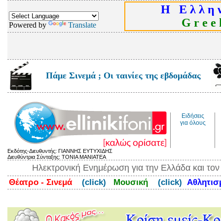
Η Ε λ λ η ν
G r e e k
Powered by
Translate
Πάμε Σινεμά ; Οι ταινίες της εβδομάδας
Ειδήσεις
για όλους
Εκδότης-Διευθυντής: ΓΙΑΝΝΗΣ ΕΥΤΥΧΙΔΗΣ
Διευθύντρια Σύνταξης: ΤΟΝΙΑ ΜΑΝΙΑΤΕΑ
Ηλεκτρονική Ενημέρωση για την Ελλάδα και το
Θέατρο - Σινεμά
(click)
Μουσική
(click)
Αθλητι