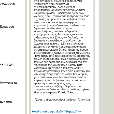
από τον χρόνο, πολιτικοί και διευθυντές
υπηρεσιών που ξέχασαν να
ε Covid-19
συνταξιοδοτηθούν, όλοι εκείνοι οι
«πολιτευτές», αλλά και οι πρωτοκλασάτοι
κομματάνθρωποι - «ιδιαίτεροι» όλων των
χώρων, που ...σταφίδωσε τα πρόσωπά τους
ο χρόνος, «γυρολόγοι των εκδηλώσεων»
ιδίως των εγκαινίων (μετα φαγητού
παρακαλώ), προσδοκώντας τουλάχιστον
θλητισμού
δημοσιότητα, δεν λένε ακόμα να
εγκαταλείψουν, να αποτραβηχτούν
παραχωρώντας τις θέσεις τους σε νέους
ανθρώπους, ορεξάτους για δουλειά, πιο
δυνατούς να χαράξουν το μέλλον που
άλωστε τους ανήκει... ΔΕΝ είχε τελειώσει η
τελετή των εγκαινίων εκεί στα παρακάρλια
χωράφια και μελαγχόλησα. Πήρα τον δρόμο
της επιστροφής. Άραγε τι ζητούσα και γω εκεί;
Πάνε πάνω από τρεις δεκαετίες τώρα από την
πρώτη σύσκεψη που είχα παρακολουθήσει
τότε ως ρεπόρτερ της «Ελευθερίας» για την
ν επαρχία
δημιουργία της λίμνης αλλά και την (στα
χαρτιά ακόμη) εκτροπή του Αχελώου! Οι
παλιοί «παράγοντες» πρέπει να κλείσουν τον
κύκλο της ζωής τους στα κοινά. Κρίμα όμως,
γιατί από μόνοι τους δεν το κάνουν ποτέ οι
περισσότεροι. Η εξουσία είναι μια πλούσια
άσσονται τα
ερωμένη, κρατά ομήρους τους
«τσιμπιμένους» μαζί της. Οι μόνοι που
μπορούν να βάλουν τέλος σ´αυτές τις σχέσεις
είναι οι ψηφοφόροι. Κανείς άλλος...
Γράφει ο Δημοσιογράφος Χρήστος Τσαντήλας
θανε απο
Αναλυτικά στη σελίδα "Θέματα" >>