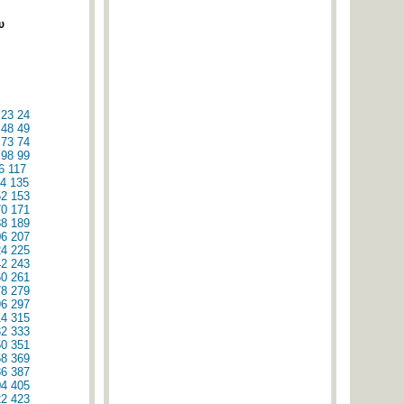
υ
23
24
48
49
73
74
98
99
6
117
4
135
52
153
70
171
88
189
06
207
24
225
42
243
60
261
78
279
96
297
14
315
32
333
50
351
68
369
86
387
04
405
22
423