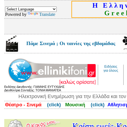
Η Ε λ λ η ν
G r e e k
Powered by
Translate
Πάμε Σινεμά ; Οι ταινίες της εβδομάδας
Ειδήσεις
για όλους
Εκδότης-Διευθυντής: ΓΙΑΝΝΗΣ ΕΥΤΥΧΙΔΗΣ
Διευθύντρια Σύνταξης: ΤΟΝΙΑ ΜΑΝΙΑΤΕΑ
Ηλεκτρονική Ενημέρωση για την Ελλάδα και το
Θέατρο - Σινεμά
(click)
Μουσική
(click)
Αθλητι