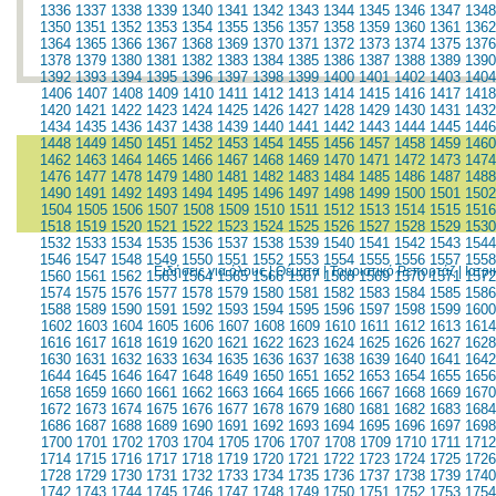
1336
1337
1338
1339
1340
1341
1342
1343
1344
1345
1346
1347
1348
1350
1351
1352
1353
1354
1355
1356
1357
1358
1359
1360
1361
1362
1364
1365
1366
1367
1368
1369
1370
1371
1372
1373
1374
1375
1376
1378
1379
1380
1381
1382
1383
1384
1385
1386
1387
1388
1389
1390
1392
1393
1394
1395
1396
1397
1398
1399
1400
1401
1402
1403
1404
1406
1407
1408
1409
1410
1411
1412
1413
1414
1415
1416
1417
1418
1420
1421
1422
1423
1424
1425
1426
1427
1428
1429
1430
1431
1432
1434
1435
1436
1437
1438
1439
1440
1441
1442
1443
1444
1445
1446
1448
1449
1450
1451
1452
1453
1454
1455
1456
1457
1458
1459
1460
1462
1463
1464
1465
1466
1467
1468
1469
1470
1471
1472
1473
1474
1476
1477
1478
1479
1480
1481
1482
1483
1484
1485
1486
1487
1488
1490
1491
1492
1493
1494
1495
1496
1497
1498
1499
1500
1501
1502
1504
1505
1506
1507
1508
1509
1510
1511
1512
1513
1514
1515
1516
1518
1519
1520
1521
1522
1523
1524
1525
1526
1527
1528
1529
1530
1532
1533
1534
1535
1536
1537
1538
1539
1540
1541
1542
1543
1544
1546
1547
1548
1549
1550
1551
1552
1553
1554
1555
1556
1557
1558
Ειδήσεις για όλους
|
Θέματα
|
Τουριστικό Ρεπορτάζ
|
Ιατρ
1560
1561
1562
1563
1564
1565
1566
1567
1568
1569
1570
1571
1572
1574
1575
1576
1577
1578
1579
1580
1581
1582
1583
1584
1585
1586
1588
1589
1590
1591
1592
1593
1594
1595
1596
1597
1598
1599
1600
1602
1603
1604
1605
1606
1607
1608
1609
1610
1611
1612
1613
1614
1616
1617
1618
1619
1620
1621
1622
1623
1624
1625
1626
1627
1628
1630
1631
1632
1633
1634
1635
1636
1637
1638
1639
1640
1641
1642
1644
1645
1646
1647
1648
1649
1650
1651
1652
1653
1654
1655
1656
1658
1659
1660
1661
1662
1663
1664
1665
1666
1667
1668
1669
1670
1672
1673
1674
1675
1676
1677
1678
1679
1680
1681
1682
1683
1684
1686
1687
1688
1689
1690
1691
1692
1693
1694
1695
1696
1697
1698
1700
1701
1702
1703
1704
1705
1706
1707
1708
1709
1710
1711
1712
1714
1715
1716
1717
1718
1719
1720
1721
1722
1723
1724
1725
1726
1728
1729
1730
1731
1732
1733
1734
1735
1736
1737
1738
1739
1740
1742
1743
1744
1745
1746
1747
1748
1749
1750
1751
1752
1753
1754