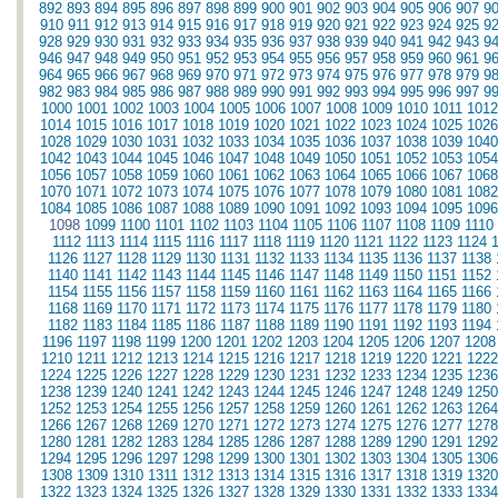
892
893
894
895
896
897
898
899
900
901
902
903
904
905
906
907
9
910
911
912
913
914
915
916
917
918
919
920
921
922
923
924
925
9
928
929
930
931
932
933
934
935
936
937
938
939
940
941
942
943
9
946
947
948
949
950
951
952
953
954
955
956
957
958
959
960
961
9
964
965
966
967
968
969
970
971
972
973
974
975
976
977
978
979
9
982
983
984
985
986
987
988
989
990
991
992
993
994
995
996
997
9
1000
1001
1002
1003
1004
1005
1006
1007
1008
1009
1010
1011
1012
1014
1015
1016
1017
1018
1019
1020
1021
1022
1023
1024
1025
1026
1028
1029
1030
1031
1032
1033
1034
1035
1036
1037
1038
1039
1040
1042
1043
1044
1045
1046
1047
1048
1049
1050
1051
1052
1053
1054
1056
1057
1058
1059
1060
1061
1062
1063
1064
1065
1066
1067
1068
1070
1071
1072
1073
1074
1075
1076
1077
1078
1079
1080
1081
1082
1084
1085
1086
1087
1088
1089
1090
1091
1092
1093
1094
1095
1096
1098
1099
1100
1101
1102
1103
1104
1105
1106
1107
1108
1109
1110
1112
1113
1114
1115
1116
1117
1118
1119
1120
1121
1122
1123
1124
1126
1127
1128
1129
1130
1131
1132
1133
1134
1135
1136
1137
1138
1140
1141
1142
1143
1144
1145
1146
1147
1148
1149
1150
1151
1152
1154
1155
1156
1157
1158
1159
1160
1161
1162
1163
1164
1165
1166
1168
1169
1170
1171
1172
1173
1174
1175
1176
1177
1178
1179
1180
1182
1183
1184
1185
1186
1187
1188
1189
1190
1191
1192
1193
1194
1196
1197
1198
1199
1200
1201
1202
1203
1204
1205
1206
1207
1208
1210
1211
1212
1213
1214
1215
1216
1217
1218
1219
1220
1221
1222
1224
1225
1226
1227
1228
1229
1230
1231
1232
1233
1234
1235
1236
1238
1239
1240
1241
1242
1243
1244
1245
1246
1247
1248
1249
1250
1252
1253
1254
1255
1256
1257
1258
1259
1260
1261
1262
1263
1264
1266
1267
1268
1269
1270
1271
1272
1273
1274
1275
1276
1277
1278
1280
1281
1282
1283
1284
1285
1286
1287
1288
1289
1290
1291
1292
1294
1295
1296
1297
1298
1299
1300
1301
1302
1303
1304
1305
1306
1308
1309
1310
1311
1312
1313
1314
1315
1316
1317
1318
1319
1320
1322
1323
1324
1325
1326
1327
1328
1329
1330
1331
1332
1333
1334