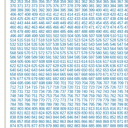
352
353
354
355
356
357
358
359
360
361
362
363
364
365
366
367
3
370
371
372
373
374
375
376
377
378
379
380
381
382
383
384
385
3
388
389
390
391
392
393
394
395
396
397
398
399
400
401
402
403
4
406
407
408
409
410
411
412
413
414
415
416
417
418
419
420
421
4
424
425
426
427
428
429
430
431
432
433
434
435
436
437
438
439
4
442
443
444
445
446
447
448
449
450
451
452
453
454
455
456
457
4
460
461
462
463
464
465
466
467
468
469
470
471
472
473
474
475
4
478
479
480
481
482
483
484
485
486
487
488
489
490
491
492
493
4
496
497
498
499
500
501
502
503
504
505
506
507
508
509
510
511
5
514
515
516
517
518
519
520
521
522
523
524
525
526
527
528
529
5
532
533
534
535
536
537
538
539
540
541
542
543
544
545
546
547
5
550
551
552
553
554
555
556
557
558
559
560
561
562
563
564
565
5
568
569
570
571
572
573
574
575
576
577
578
579
580
581
582
583
5
586
587
588
589
590
591
592
593
594
595
596
597
598
599
600
601
6
604
605
606
607
608
609
610
611
612
613
614
615
616
617
618
619
6
622
623
624
625
626
627
628
629
630
631
632
633
634
635
636
637
6
640
641
642
643
644
645
646
647
648
649
650
651
652
653
654
655
6
658
659
660
661
662
663
664
665
666
667
668
669
670
671
672
673
6
676
677
678
679
680
681
682
683
684
685
686
687
688
689
690
691
6
694
695
696
697
698
699
700
701
702
703
704
705
706
707
708
709
7
712
713
714
715
716
717
718
719
720
721
722
723
724
725
726
727
7
730
731
732
733
734
735
736
737
738
739
740
741
742
743
744
745
7
748
749
750
751
752
753
754
755
756
757
758
759
760
761
762
763
7
766
767
768
769
770
771
772
773
774
775
776
777
778
779
780
781
7
784
785
786
787
788
789
790
791
792
793
794
795
796
797
798
799
8
802
803
804
805
806
807
808
809
810
811
812
813
814
815
816
817
8
820
821
822
823
824
825
826
827
828
829
830
831
832
833
834
835
8
838
839
840
841
842
843
844
845
846
847
848
849
850
851
852
853
8
856
857
858
859
860
861
862
863
864
865
866
867
868
869
870
871
8
874
875
876
877
878
879
880
881
882
883
884
885
886
887
888
889
8