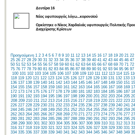
Δευτέρα 16
Νέος υφυπουργός λόγω...κορονοϊού
Ορκίστηκε ο Νίκος Χαρδαλιάς υφυπουργός Πολιτικής Προσ
Διαχείρισης Κρίσεων
Προηγούμενη
1
2
3
4
5
6
7
8
9
10
11
12
13
14
15
16
17
18
19
20
21
22
25
26
27
28
29
30
31
32
33
34
35
36
37
38
39
40
41
42
43
44
45
46
47
50
51
52
53
54
55
56
57
58
59
60
61
62
63
64
65
66
67
68
69
70
71
72
75
76
77
78
79
80
81
82
83
84
85
86
87
88
89
90
91
92
93
94
95
96
97
100
101
102
103
104
105
106
107
108
109
110
111
112
113
114
115
11
118
119
120
121
122
123
124
125
126
127
128
129
130
131
132
133
13
136
137
138
139
140
141
142
143
144
145
146
147
148
149
150
151
1
154
155
156
157
158
159
160
161
162
163
164
165
166
167
168
169
1
172
173
174
175
176
177
178
179
180
181
182
183
184
185
186
187
1
190
191
192
193
194
195
196
197
198
199
200
201
202
203
204
205
2
208
209
210
211
212
213
214
215
216
217
218
219
220
221
222
223
2
226
227
228
229
230
231
232
233
234
235
236
237
238
239
240
241
2
244
245
246
247
248
249
250
251
252
253
254
255
256
257
258
259
2
262
263
264
265
266
267
268
269
270
271
272
273
274
275
276
277
2
280
281
282
283
284
285
286
287
288
289
290
291
292
293
294
295
2
298
299
300
301
302
303
304
305
306
307
308
309
310
311
312
313
3
316
317
318
319
320
321
322
323
324
325
326
327
328
329
330
331
3
334
335
336
337
338
339
340
341
342
343
344
345
346
347
348
349
3