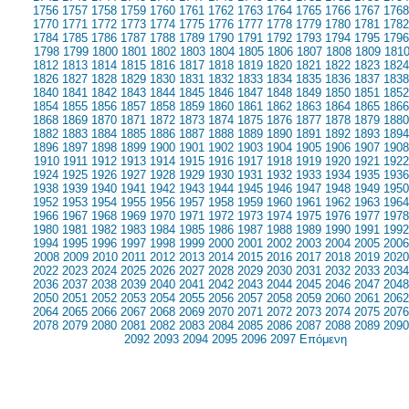
1756
1757
1758
1759
1760
1761
1762
1763
1764
1765
1766
1767
1768
1770
1771
1772
1773
1774
1775
1776
1777
1778
1779
1780
1781
1782
1784
1785
1786
1787
1788
1789
1790
1791
1792
1793
1794
1795
1796
1798
1799
1800
1801
1802
1803
1804
1805
1806
1807
1808
1809
181
1812
1813
1814
1815
1816
1817
1818
1819
1820
1821
1822
1823
1824
1826
1827
1828
1829
1830
1831
1832
1833
1834
1835
1836
1837
1838
1840
1841
1842
1843
1844
1845
1846
1847
1848
1849
1850
1851
1852
1854
1855
1856
1857
1858
1859
1860
1861
1862
1863
1864
1865
1866
1868
1869
1870
1871
1872
1873
1874
1875
1876
1877
1878
1879
1880
1882
1883
1884
1885
1886
1887
1888
1889
1890
1891
1892
1893
1894
1896
1897
1898
1899
1900
1901
1902
1903
1904
1905
1906
1907
1908
1910
1911
1912
1913
1914
1915
1916
1917
1918
1919
1920
1921
1922
1924
1925
1926
1927
1928
1929
1930
1931
1932
1933
1934
1935
1936
1938
1939
1940
1941
1942
1943
1944
1945
1946
1947
1948
1949
1950
1952
1953
1954
1955
1956
1957
1958
1959
1960
1961
1962
1963
1964
1966
1967
1968
1969
1970
1971
1972
1973
1974
1975
1976
1977
1978
1980
1981
1982
1983
1984
1985
1986
1987
1988
1989
1990
1991
1992
1994
1995
1996
1997
1998
1999
2000
2001
2002
2003
2004
2005
2006
2008
2009
2010
2011
2012
2013
2014
2015
2016
2017
2018
2019
2020
2022
2023
2024
2025
2026
2027
2028
2029
2030
2031
2032
2033
2034
2036
2037
2038
2039
2040
2041
2042
2043
2044
2045
2046
2047
2048
2050
2051
2052
2053
2054
2055
2056
2057
2058
2059
2060
2061
2062
2064
2065
2066
2067
2068
2069
2070
2071
2072
2073
2074
2075
2076
2078
2079
2080
2081
2082
2083
2084
2085
2086
2087
2088
2089
2090
2092
2093
2094
2095
2096
2097
Επόμενη