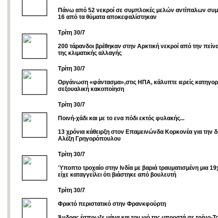
Πάνω από 52 νεκροί σε συμπλοκές μελών αντίπαλων συ
16 από τα θύματα αποκεφαλίστηκαν
Τρίτη 30/7
200 τάρανδοι βρέθηκαν στην Αρκτική νεκροί από την πεί
της κλιματικής αλλαγής
Τρίτη 30/7
Οργάνωση «φάντασμα»,στις ΗΠΑ, κάλυπτε ιερείς κατηγορ
σεξουαλική κακοποίηση
Tρίτη 30/7
Ποινή-χάδι και με το ενα πόδι εκτός φυλακής...
13 χρόνια κάθειρξη στον Επαμεινώνδα Κορκονέα για την 
Αλέξη Γρηγορόπουλου
Τρίτη 30/7
Ύποπτο τροχαίο στην Ινδία με βαριά τραυματισμένη μια 1
είχε καταγγείλει ότι βιάστηκε από βουλευτή
Tρίτη 30/7
Φρικτό περιστατικό στην Φρανκφούρτη
Άνδρας έσπρωξε μάνα και τον γιό της μπροστά σε τρένο-Το