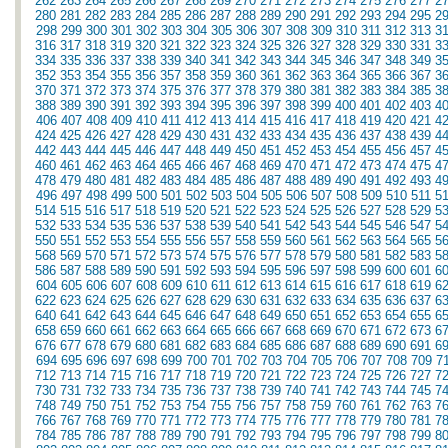
262
263
264
265
266
267
268
269
270
271
272
273
274
275
276
277
2
280
281
282
283
284
285
286
287
288
289
290
291
292
293
294
295
2
298
299
300
301
302
303
304
305
306
307
308
309
310
311
312
313
3
316
317
318
319
320
321
322
323
324
325
326
327
328
329
330
331
3
334
335
336
337
338
339
340
341
342
343
344
345
346
347
348
349
3
352
353
354
355
356
357
358
359
360
361
362
363
364
365
366
367
3
370
371
372
373
374
375
376
377
378
379
380
381
382
383
384
385
3
388
389
390
391
392
393
394
395
396
397
398
399
400
401
402
403
4
406
407
408
409
410
411
412
413
414
415
416
417
418
419
420
421
4
424
425
426
427
428
429
430
431
432
433
434
435
436
437
438
439
4
442
443
444
445
446
447
448
449
450
451
452
453
454
455
456
457
4
460
461
462
463
464
465
466
467
468
469
470
471
472
473
474
475
4
478
479
480
481
482
483
484
485
486
487
488
489
490
491
492
493
4
496
497
498
499
500
501
502
503
504
505
506
507
508
509
510
511
5
514
515
516
517
518
519
520
521
522
523
524
525
526
527
528
529
5
532
533
534
535
536
537
538
539
540
541
542
543
544
545
546
547
5
550
551
552
553
554
555
556
557
558
559
560
561
562
563
564
565
5
568
569
570
571
572
573
574
575
576
577
578
579
580
581
582
583
5
586
587
588
589
590
591
592
593
594
595
596
597
598
599
600
601
6
604
605
606
607
608
609
610
611
612
613
614
615
616
617
618
619
6
622
623
624
625
626
627
628
629
630
631
632
633
634
635
636
637
6
640
641
642
643
644
645
646
647
648
649
650
651
652
653
654
655
6
658
659
660
661
662
663
664
665
666
667
668
669
670
671
672
673
6
676
677
678
679
680
681
682
683
684
685
686
687
688
689
690
691
6
694
695
696
697
698
699
700
701
702
703
704
705
706
707
708
709
7
712
713
714
715
716
717
718
719
720
721
722
723
724
725
726
727
7
730
731
732
733
734
735
736
737
738
739
740
741
742
743
744
745
7
748
749
750
751
752
753
754
755
756
757
758
759
760
761
762
763
7
766
767
768
769
770
771
772
773
774
775
776
777
778
779
780
781
7
784
785
786
787
788
789
790
791
792
793
794
795
796
797
798
799
8