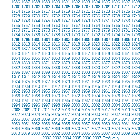
1686
1687
1688
1689
1690
1691
1692
1693
1694
1695
1696
1697
1698
1700
1701
1702
1703
1704
1705
1706
1707
1708
1709
1710
1711
1712
1714
1715
1716
1717
1718
1719
1720
1721
1722
1723
1724
1725
1726
1728
1729
1730
1731
1732
1733
1734
1735
1736
1737
1738
1739
1740
1742
1743
1744
1745
1746
1747
1748
1749
1750
1751
1752
1753
1754
1756
1757
1758
1759
1760
1761
1762
1763
1764
1765
1766
1767
1768
1770
1771
1772
1773
1774
1775
1776
1777
1778
1779
1780
1781
1782
1784
1785
1786
1787
1788
1789
1790
1791
1792
1793
1794
1795
1796
1798
1799
1800
1801
1802
1803
1804
1805
1806
1807
1808
1809
181
1812
1813
1814
1815
1816
1817
1818
1819
1820
1821
1822
1823
1824
1826
1827
1828
1829
1830
1831
1832
1833
1834
1835
1836
1837
1838
1840
1841
1842
1843
1844
1845
1846
1847
1848
1849
1850
1851
1852
1854
1855
1856
1857
1858
1859
1860
1861
1862
1863
1864
1865
1866
1868
1869
1870
1871
1872
1873
1874
1875
1876
1877
1878
1879
1880
1882
1883
1884
1885
1886
1887
1888
1889
1890
1891
1892
1893
1894
1896
1897
1898
1899
1900
1901
1902
1903
1904
1905
1906
1907
1908
1910
1911
1912
1913
1914
1915
1916
1917
1918
1919
1920
1921
1922
1924
1925
1926
1927
1928
1929
1930
1931
1932
1933
1934
1935
1936
1938
1939
1940
1941
1942
1943
1944
1945
1946
1947
1948
1949
1950
1952
1953
1954
1955
1956
1957
1958
1959
1960
1961
1962
1963
1964
1966
1967
1968
1969
1970
1971
1972
1973
1974
1975
1976
1977
1978
1980
1981
1982
1983
1984
1985
1986
1987
1988
1989
1990
1991
1992
1994
1995
1996
1997
1998
1999
2000
2001
2002
2003
2004
2005
2006
2008
2009
2010
2011
2012
2013
2014
2015
2016
2017
2018
2019
2020
2022
2023
2024
2025
2026
2027
2028
2029
2030
2031
2032
2033
2034
2036
2037
2038
2039
2040
2041
2042
2043
2044
2045
2046
2047
2048
2050
2051
2052
2053
2054
2055
2056
2057
2058
2059
2060
2061
2062
2064
2065
2066
2067
2068
2069
2070
2071
2072
2073
2074
2075
2076
2078
2079
2080
2081
2082
2083
2084
2085
2086
2087
2088
2089
2090
2092
2093
2094
2095
2096
2097
Επόμενη