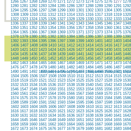
1266
1267
1268
1269
1270
1271
1272
1273
1274
1275
1276
1277
1278
1280
1281
1282
1283
1284
1285
1286
1287
1288
1289
1290
1291
1292
1294
1295
1296
1297
1298
1299
1300
1301
1302
1303
1304
1305
1306
1308
1309
1310
1311
1312
1313
1314
1315
1316
1317
1318
1319
1320
1322
1323
1324
1325
1326
1327
1328
1329
1330
1331
1332
1333
1334
1336
1337
1338
1339
1340
1341
1342
1343
1344
1345
1346
1347
1348
1350
1351
1352
1353
1354
1355
1356
1357
1358
1359
1360
1361
1362
1364
1365
1366
1367
1368
1369
1370
1371
1372
1373
1374
1375
1376
1378
1379
1380
1381
1382
1383
1384
1385
1386
1387
1388
1389
1390
1392
1393
1394
1395
1396
1397
1398
1399
1400
1401
1402
1403
1404
1406
1407
1408
1409
1410
1411
1412
1413
1414
1415
1416
1417
1418
1420
1421
1422
1423
1424
1425
1426
1427
1428
1429
1430
1431
1432
1434
1435
1436
1437
1438
1439
1440
1441
1442
1443
1444
1445
1446
1448
1449
1450
1451
1452
1453
1454
1455
1456
1457
1458
1459
1460
1462
1463
1464
1465
1466
1467
1468
1469
1470
1471
1472
1473
1474
1476
1477
1478
1479
1480
1481
1482
1483
1484
1485
1486
1487
1488
1490
1491
1492
1493
1494
1495
1496
1497
1498
1499
1500
1501
1502
Ειδήσεις για όλους
|
Θέματα
|
Τουριστικό Ρεπορτάζ
|
Ιατρ
1504
1505
1506
1507
1508
1509
1510
1511
1512
1513
1514
1515
1516
1518
1519
1520
1521
1522
1523
1524
1525
1526
1527
1528
1529
1530
1532
1533
1534
1535
1536
1537
1538
1539
1540
1541
1542
1543
1544
1546
1547
1548
1549
1550
1551
1552
1553
1554
1555
1556
1557
1558
1560
1561
1562
1563
1564
1565
1566
1567
1568
1569
1570
1571
1572
1574
1575
1576
1577
1578
1579
1580
1581
1582
1583
1584
1585
1586
1588
1589
1590
1591
1592
1593
1594
1595
1596
1597
1598
1599
1600
1602
1603
1604
1605
1606
1607
1608
1609
1610
1611
1612
1613
1614
1616
1617
1618
1619
1620
1621
1622
1623
1624
1625
1626
1627
1628
1630
1631
1632
1633
1634
1635
1636
1637
1638
1639
1640
1641
1642
1644
1645
1646
1647
1648
1649
1650
1651
1652
1653
1654
1655
1656
1658
1659
1660
1661
1662
1663
1664
1665
1666
1667
1668
1669
1670
1672
1673
1674
1675
1676
1677
1678
1679
1680
1681
1682
1683
1684