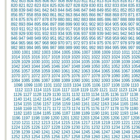
802
803
804
805
806
807
808
809
810
811
812
813
814
815
816
817
8
820
821
822
823
824
825
826
827
828
829
830
831
832
833
834
835
8
838
839
840
841
842
843
844
845
846
847
848
849
850
851
852
853
8
856
857
858
859
860
861
862
863
864
865
866
867
868
869
870
871
8
874
875
876
877
878
879
880
881
882
883
884
885
886
887
888
889
8
892
893
894
895
896
897
898
899
900
901
902
903
904
905
906
907
9
910
911
912
913
914
915
916
917
918
919
920
921
922
923
924
925
9
928
929
930
931
932
933
934
935
936
937
938
939
940
941
942
943
9
946
947
948
949
950
951
952
953
954
955
956
957
958
959
960
961
9
964
965
966
967
968
969
970
971
972
973
974
975
976
977
978
979
9
982
983
984
985
986
987
988
989
990
991
992
993
994
995
996
997
9
1000
1001
1002
1003
1004
1005
1006
1007
1008
1009
1010
1011
1012
1014
1015
1016
1017
1018
1019
1020
1021
1022
1023
1024
1025
1026
1028
1029
1030
1031
1032
1033
1034
1035
1036
1037
1038
1039
1040
1042
1043
1044
1045
1046
1047
1048
1049
1050
1051
1052
1053
1054
1056
1057
1058
1059
1060
1061
1062
1063
1064
1065
1066
1067
1068
1070
1071
1072
1073
1074
1075
1076
1077
1078
1079
1080
1081
1082
1084
1085
1086
1087
1088
1089
1090
1091
1092
1093
1094
1095
1096
1098
1099
1100
1101
1102
1103
1104
1105
1106
1107
1108
1109
1110
1112
1113
1114
1115
1116
1117
1118
1119
1120
1121
1122
1123
1124
1126
1127
1128
1129
1130
1131
1132
1133
1134
1135
1136
1137
1138
1140
1141
1142
1143
1144
1145
1146
1147
1148
1149
1150
1151
1152
1154
1155
1156
1157
1158
1159
1160
1161
1162
1163
1164
1165
1166
1168
1169
1170
1171
1172
1173
1174
1175
1176
1177
1178
1179
1180
1182
1183
1184
1185
1186
1187
1188
1189
1190
1191
1192
1193
1194
1196
1197
1198
1199
1200
1201
1202
1203
1204
1205
1206
1207
1208
1210
1211
1212
1213
1214
1215
1216
1217
1218
1219
1220
1221
1222
1224
1225
1226
1227
1228
1229
1230
1231
1232
1233
1234
1235
1236
1238
1239
1240
1241
1242
1243
1244
1245
1246
1247
1248
1249
1250
1252
1253
1254
1255
1256
1257
1258
1259
1260
1261
1262
1263
1264