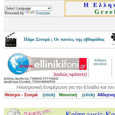
Η Ε λ λ η ν
G r e e k
Powered by
Translate
Πάμε Σινεμά ; Οι ταινίες της εβδομάδας
Ειδήσεις
για όλους
Εκδότης-Διευθυντής: ΓΙΑΝΝΗΣ ΕΥΤΥΧΙΔΗΣ
Διευθύντρια Σύνταξης: ΤΟΝΙΑ ΜΑΝΙΑΤΕΑ
Ηλεκτρονική Ενημέρωση για την Ελλάδα και το
Θέατρο - Σινεμά
(click)
Μουσική
(click)
Αθλητι