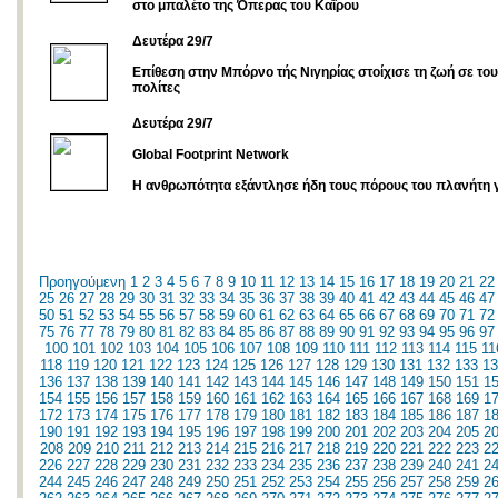
στο μπαλέτο της Όπερας του Καΐρου
Δευτέρα 29/7
Επίθεση στην Μπόρνο τής Νιγηρίας στοίχισε τη ζωή σε το
πολίτες
Δευτέρα 29/7
Global Footprint Network
Η ανθρωπότητα εξάντλησε ήδη τους πόρους του πλανήτη γ
Προηγούμενη
1
2
3
4
5
6
7
8
9
10
11
12
13
14
15
16
17
18
19
20
21
22
25
26
27
28
29
30
31
32
33
34
35
36
37
38
39
40
41
42
43
44
45
46
47
50
51
52
53
54
55
56
57
58
59
60
61
62
63
64
65
66
67
68
69
70
71
72
75
76
77
78
79
80
81
82
83
84
85
86
87
88
89
90
91
92
93
94
95
96
97
100
101
102
103
104
105
106
107
108
109
110
111
112
113
114
115
11
118
119
120
121
122
123
124
125
126
127
128
129
130
131
132
133
13
136
137
138
139
140
141
142
143
144
145
146
147
148
149
150
151
1
154
155
156
157
158
159
160
161
162
163
164
165
166
167
168
169
1
172
173
174
175
176
177
178
179
180
181
182
183
184
185
186
187
1
190
191
192
193
194
195
196
197
198
199
200
201
202
203
204
205
2
208
209
210
211
212
213
214
215
216
217
218
219
220
221
222
223
2
226
227
228
229
230
231
232
233
234
235
236
237
238
239
240
241
2
244
245
246
247
248
249
250
251
252
253
254
255
256
257
258
259
2