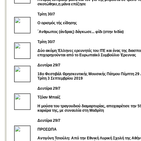
σκοτώθηκε,η μάνα επέζησε
Τρίτη 30/7
Ο ορισμός τής είδησης
΄Ανθρωπος (άνδρας) δάγκωσε... φίδι (στην Ινδία)
Τρίτη 30/7
Δύο ακόμη Έλληνες ερευνητές του ΙΤΕ και ένας της διασπ
επιχορηγούνται από το Ευρωπαϊκό Συμβούλιο Έρευνας
Δευτέρα 29/7
18ο Φεστιβάλ Θρησκευτικής Μουσικής Πάτμου Πέμπτη 29
Τρίτη 3 Σεπτεμβρίου 2019
Δευτέρα 29/7
Τζόαν Μπαέζ
Η μούσα του τραγουδιού διαμαρτυρίας, αποχαιρέτισε την 
καριέρα της, με συναυλία στη Μαδρίτη
Δευτέρα 29/7
ΠΡΟΣΩΠΑ
Αντιγόνη Τσιούλη: Από την Εθνική Λυρική Σχολή της Αθήν