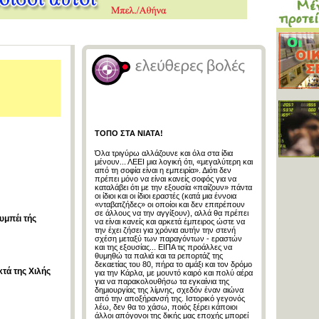
ΤΟΠΟ ΣΤΑ ΝΙΑΤΑ!
Όλα τριγύρω αλλάζουνε και όλα στα ίδια
μένουν... ΛΕΕΙ μια λογική ότι, «μεγαλύτερη και
από τη σοφία είναι η εμπειρία». Διότι δεν
πρέπει μόνο να είναι κανείς σοφός για να
καταλάβει ότι με την εξουσία «παίζουν» πάντα
οι ίδιοι και οι ίδιοι εραστές (κατά μια έννοια
«νταβατζήδες» οι οποίοι και δεν επιτρέπουν
σε άλλους να την αγγίξουν), αλλά θα πρέπει
υμπέι τής
να είναι κανείς και αρκετά έμπειρος ώστε να
την έχει ζήσει για χρόνια αυτήν την στενή
σχέση μεταξύ των παραγόντων - εραστών
και της εξουσίας... ΕΙΠΑ τις προάλλες να
θυμηθώ τα παλιά και τα ρεπορτάζ της
δεκαετίας του 80, πήρα το αμάξι και τον δρόμο
τά της Χιλής
για την Κάρλα, με μουντό καιρό και πολύ αέρα
για να παρακολουθήσω τα εγκαίνια της
δημιουργίας της λίμνης, σχεδόν έναν αιώνα
από την αποξήρανσή της. Ιστορικό γεγονός
λέω, δεν θα το χάσω, ποιός ξέρει κάποιοι
άλλοι απόγονοι της δικής μας εποχής μπορεί