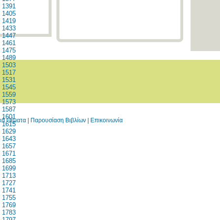
1391
1405
1419
1433
1447
1461
1475
1489
1503
1517
1531
1545
1559
1573
1587
1601
ικά Θέματα
|
Παρουσίαση Βιβλίων
|
Επικοινωνία
1615
1629
1643
1657
1671
1685
1699
1713
1727
1741
1755
1769
1783
1797