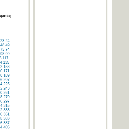
υματίες
23
24
48
49
73
74
98
99
6
117
4
135
52
153
70
171
88
189
06
207
24
225
42
243
60
261
78
279
96
297
14
315
32
333
50
351
68
369
86
387
04
405