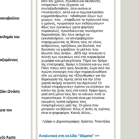
από τον χρόνο, πολιτικοί και διευθυντές
υπηρεσιών που ξέχασαν να
συνταξιοδοτηθούν, όλοι εκείνοι οι
«πολιτευτές», αλλά και οι πρωτοκλασάτοι
κομματάνθρωποι - «ιδιαίτεροι» όλων των
οινοβούλιο
χώρων, που ...σταφίδωσε τα πρόσωπά τους
ο χρόνος, «γυρολόγοι των εκδηλώσεων»
ιδίως των εγκαινίων (μετα φαγητού
παρακαλώ), προσδοκώντας τουλάχιστον
δημοσιότητα, δεν λένε ακόμα να
ανδημία του
εγκαταλείψουν, να αποτραβηχτούν
παραχωρώντας τις θέσεις τους σε νέους
ανθρώπους, ορεξάτους για δουλειά, πιο
δυνατούς να χαράξουν το μέλλον που
άλωστε τους ανήκει... ΔΕΝ είχε τελειώσει η
τελετή των εγκαινίων εκεί στα παρακάρλια
γαζομένους
χωράφια και μελαγχόλησα. Πήρα τον δρόμο
της επιστροφής. Άραγε τι ζητούσα και γω εκεί;
Πάνε πάνω από τρεις δεκαετίες τώρα από την
πρώτη σύσκεψη που είχα παρακολουθήσει
τότε ως ρεπόρτερ της «Ελευθερίας» για την
δημιουργία της λίμνης αλλά και την (στα
χαρτιά ακόμη) εκτροπή του Αχελώου! Οι
παλιοί «παράγοντες» πρέπει να κλείσουν τον
κύκλο της ζωής τους στα κοινά. Κρίμα όμως,
Τζάκι Ωνάση
γιατί από μόνοι τους δεν το κάνουν ποτέ οι
περισσότεροι. Η εξουσία είναι μια πλούσια
ερωμένη, κρατά ομήρους τους
«τσιμπιμένους» μαζί της. Οι μόνοι που
μπορούν να βάλουν τέλος σ´αυτές τις σχέσεις
για τον
είναι οι ψηφοφόροι. Κανείς άλλος...
Γράφει ο Δημοσιογράφος Χρήστος Τσαντήλας
Αναλυτικά στη σελίδα "Θέματα" >>
νζο Άμπε