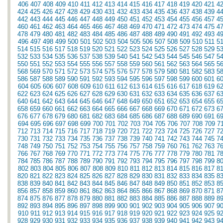
406
407
408
409
410
411
412
413
414
415
416
417
418
419
420
421
4
424
425
426
427
428
429
430
431
432
433
434
435
436
437
438
439
4
442
443
444
445
446
447
448
449
450
451
452
453
454
455
456
457
4
460
461
462
463
464
465
466
467
468
469
470
471
472
473
474
475
4
478
479
480
481
482
483
484
485
486
487
488
489
490
491
492
493
4
496
497
498
499
500
501
502
503
504
505
506
507
508
509
510
511
5
514
515
516
517
518
519
520
521
522
523
524
525
526
527
528
529
5
532
533
534
535
536
537
538
539
540
541
542
543
544
545
546
547
5
550
551
552
553
554
555
556
557
558
559
560
561
562
563
564
565
5
568
569
570
571
572
573
574
575
576
577
578
579
580
581
582
583
5
586
587
588
589
590
591
592
593
594
595
596
597
598
599
600
601
6
604
605
606
607
608
609
610
611
612
613
614
615
616
617
618
619
6
622
623
624
625
626
627
628
629
630
631
632
633
634
635
636
637
6
640
641
642
643
644
645
646
647
648
649
650
651
652
653
654
655
6
658
659
660
661
662
663
664
665
666
667
668
669
670
671
672
673
6
676
677
678
679
680
681
682
683
684
685
686
687
688
689
690
691
6
694
695
696
697
698
699
700
701
702
703
704
705
706
707
708
709
7
712
713
714
715
716
717
718
719
720
721
722
723
724
725
726
727
7
730
731
732
733
734
735
736
737
738
739
740
741
742
743
744
745
7
748
749
750
751
752
753
754
755
756
757
758
759
760
761
762
763
7
766
767
768
769
770
771
772
773
774
775
776
777
778
779
780
781
7
784
785
786
787
788
789
790
791
792
793
794
795
796
797
798
799
8
802
803
804
805
806
807
808
809
810
811
812
813
814
815
816
817
8
820
821
822
823
824
825
826
827
828
829
830
831
832
833
834
835
8
838
839
840
841
842
843
844
845
846
847
848
849
850
851
852
853
8
856
857
858
859
860
861
862
863
864
865
866
867
868
869
870
871
8
874
875
876
877
878
879
880
881
882
883
884
885
886
887
888
889
8
892
893
894
895
896
897
898
899
900
901
902
903
904
905
906
907
9
910
911
912
913
914
915
916
917
918
919
920
921
922
923
924
925
9
928
929
930
931
932
933
934
935
936
937
938
939
940
941
942
943
9