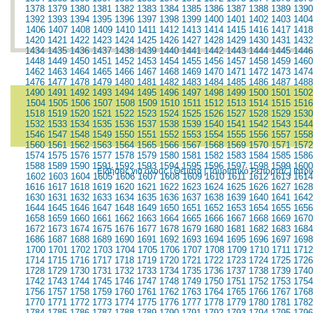
1378
1379
1380
1381
1382
1383
1384
1385
1386
1387
1388
1389
1390
1392
1393
1394
1395
1396
1397
1398
1399
1400
1401
1402
1403
1404
1406
1407
1408
1409
1410
1411
1412
1413
1414
1415
1416
1417
1418
1420
1421
1422
1423
1424
1425
1426
1427
1428
1429
1430
1431
1432
1434
1435
1436
1437
1438
1439
1440
1441
1442
1443
1444
1445
1446
1448
1449
1450
1451
1452
1453
1454
1455
1456
1457
1458
1459
1460
1462
1463
1464
1465
1466
1467
1468
1469
1470
1471
1472
1473
1474
1476
1477
1478
1479
1480
1481
1482
1483
1484
1485
1486
1487
1488
1490
1491
1492
1493
1494
1495
1496
1497
1498
1499
1500
1501
1502
1504
1505
1506
1507
1508
1509
1510
1511
1512
1513
1514
1515
1516
1518
1519
1520
1521
1522
1523
1524
1525
1526
1527
1528
1529
1530
1532
1533
1534
1535
1536
1537
1538
1539
1540
1541
1542
1543
1544
1546
1547
1548
1549
1550
1551
1552
1553
1554
1555
1556
1557
1558
1560
1561
1562
1563
1564
1565
1566
1567
1568
1569
1570
1571
1572
1574
1575
1576
1577
1578
1579
1580
1581
1582
1583
1584
1585
1586
1588
1589
1590
1591
1592
1593
1594
1595
1596
1597
1598
1599
1600
Ειδήσεις για όλους
|
Θέματα
|
Τουριστικό Ρεπορτάζ
|
Ιατρ
1602
1603
1604
1605
1606
1607
1608
1609
1610
1611
1612
1613
1614
1616
1617
1618
1619
1620
1621
1622
1623
1624
1625
1626
1627
1628
1630
1631
1632
1633
1634
1635
1636
1637
1638
1639
1640
1641
1642
1644
1645
1646
1647
1648
1649
1650
1651
1652
1653
1654
1655
1656
1658
1659
1660
1661
1662
1663
1664
1665
1666
1667
1668
1669
1670
1672
1673
1674
1675
1676
1677
1678
1679
1680
1681
1682
1683
1684
1686
1687
1688
1689
1690
1691
1692
1693
1694
1695
1696
1697
1698
1700
1701
1702
1703
1704
1705
1706
1707
1708
1709
1710
1711
1712
1714
1715
1716
1717
1718
1719
1720
1721
1722
1723
1724
1725
1726
1728
1729
1730
1731
1732
1733
1734
1735
1736
1737
1738
1739
1740
1742
1743
1744
1745
1746
1747
1748
1749
1750
1751
1752
1753
1754
1756
1757
1758
1759
1760
1761
1762
1763
1764
1765
1766
1767
1768
1770
1771
1772
1773
1774
1775
1776
1777
1778
1779
1780
1781
1782
1784
1785
1786
1787
1788
1789
1790
1791
1792
1793
1794
1795
1796