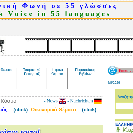
 ι κ ή Φ ω ν ή σ ε 5 5 γ λ ώ σ σ ε ς
 V o i c e i n 5 5 l a n g u a g e s
Θέματα
Τουριστικό
Ιατρικά
Παρουσίαση
Ρεπορτάζ
Θέματα
Βιβλίων
8/8/2026
ν Κόσμο
- News
- Nachrichten
σμός
(click)
Οικονομικά Θέματα
(click)