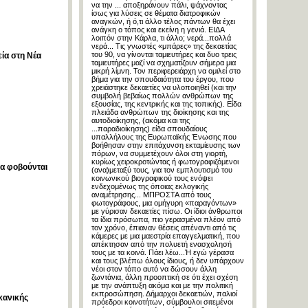
να την ... αποξηράνουν πάλι, ψάχνοντας
ίσως για λύσεις σε θέματα διατροφικών
αναγκών, ή ό,τι άλλο τέλος πάντων θα έχει
ανάγκη ο τόπος και εκείνη η γενιά. ΕΙΔΑ
λοιπόν στην Κάρλα, τι άλλο; νερά...πολλά
νερά... Τις γνωστές «μπάρες» της δεκαετίας
του 90, να γίνονται ταμιευτήρες και δυο τρεις
εία στη Νέα
ταμιευτήρες μαζί να σχηματίζουν σήμερα μια
μικρή λίμνη. Τον περιφερειάρχη να ομιλεί στο
βήμα για την σπουδαιότητα του έργου, που
χρειάστηκε δεκαετίες να υλοποιηθεί (και την
συμβολή βεβαίως πολλών ανθρώπων της
εξουσίας, της κεντρικής και της τοπικής). Είδα
πλειάδα ανθρώπων της διοίκησης και της
αυτοδιοίκησης, (ακόμα και της
...παραδιοίκησης) είδα σπουδαίους
υπαλλήλους της Ευρωπαϊκής Ένωσης που
βοήθησαν στην επιτάχυνση εκταμίευσης των
πόρων, να συμμετέχουν όλοι στη γιορτή,
κυρίως χειροκροτώντας ή φωτογραφιζόμενοι
να φοβούνται
(ανα)μεταξύ τους, για τον εμπλουτισμό του
κοινωνικού βιογραφικού τους ενόψει
ενδεχομένως της όποιας εκλογικής
αναμέτρησης... ΜΠΡΟΣΤΑ από τους
φωτογράφους, μια ομήγυρη «παραγόντων»
με γύρισαν δεκαετίες πίσω. Οι ίδιοι άνθρωποι
τα ίδια πρόσωπα, πιο γερασμένα πλέον από
τον χρόνο, έπιαναν θέσεις απέναντι από τις
κάμερες με μια μαεστρία επαγγελματική, που
απέκτησαν από την πολυετή ενασχολησή
τους με τα κοινά. Πάει λέω...Ή εγώ γέρασα
και τους βλέπω όλους ίδιους, ή δεν υπάρχουν
νέοι στον τόπο αυτό να δώσουν άλλη
ζωντάνια, άλλη προοπτική σε ότι έχει σχέση
με την ανάπτυξη ακόμα και με την πολιτική
εκπροσώπηση. Δήμαρχοι δεκαετιών, παλιοί
κανικής
πρόεδροι κοινοτήτων, σύμβουλοι σιτεμένοι