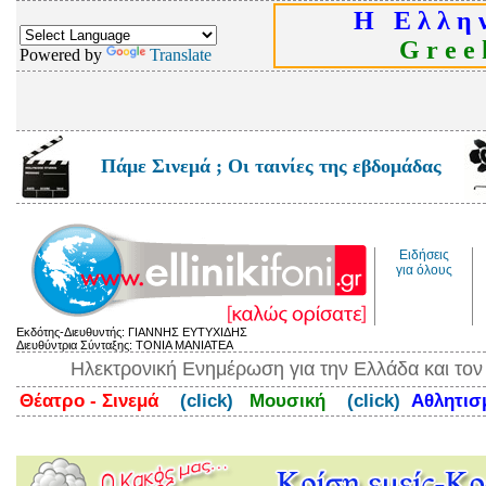
Η Ε λ λ η ν
G r e e k
Powered by
Translate
Πάμε Σινεμά ; Οι ταινίες της εβδομάδας
Ειδήσεις
για όλους
Εκδότης-Διευθυντής: ΓΙΑΝΝΗΣ ΕΥΤΥΧΙΔΗΣ
Διευθύντρια Σύνταξης: ΤΟΝΙΑ ΜΑΝΙΑΤΕΑ
Ηλεκτρονική Ενημέρωση για την Ελλάδα και το
Θέατρο - Σινεμά
(click)
Μουσική
(click)
Αθλητι