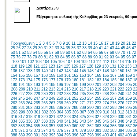
Δευτέρα 23/3
Εξέγερση σε φυλακή τής Κολομβίας με 23 νεκρούς, 90 τρα
Προηγούμενη
1
2
3
4
5
6
7
8
9
10
11
12
13
14
15
16
17
18
19
20
21
22
25
26
27
28
29
30
31
32
33
34
35
36
37
38
39
40
41
42
43
44
45
46
47
50
51
52
53
54
55
56
57
58
59
60
61
62
63
64
65
66
67
68
69
70
71
72
75
76
77
78
79
80
81
82
83
84
85
86
87
88
89
90
91
92
93
94
95
96
97
100
101
102
103
104
105
106
107
108
109
110
111
112
113
114
115
11
118
119
120
121
122
123
124
125
126
127
128
129
130
131
132
133
13
136
137
138
139
140
141
142
143
144
145
146
147
148
149
150
151
1
154
155
156
157
158
159
160
161
162
163
164
165
166
167
168
169
1
172
173
174
175
176
177
178
179
180
181
182
183
184
185
186
187
1
190
191
192
193
194
195
196
197
198
199
200
201
202
203
204
205
2
208
209
210
211
212
213
214
215
216
217
218
219
220
221
222
223
2
226
227
228
229
230
231
232
233
234
235
236
237
238
239
240
241
2
244
245
246
247
248
249
250
251
252
253
254
255
256
257
258
259
2
262
263
264
265
266
267
268
269
270
271
272
273
274
275
276
277
2
280
281
282
283
284
285
286
287
288
289
290
291
292
293
294
295
2
298
299
300
301
302
303
304
305
306
307
308
309
310
311
312
313
3
316
317
318
319
320
321
322
323
324
325
326
327
328
329
330
331
3
334
335
336
337
338
339
340
341
342
343
344
345
346
347
348
349
3
352
353
354
355
356
357
358
359
360
361
362
363
364
365
366
367
3
370
371
372
373
374
375
376
377
378
379
380
381
382
383
384
385
3
388
389
390
391
392
393
394
395
396
397
398
399
400
401
402
403
4