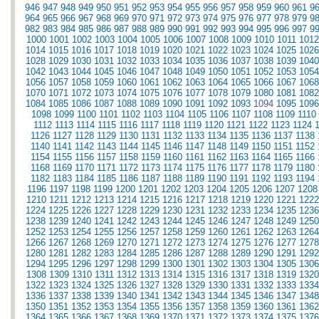
946
947
948
949
950
951
952
953
954
955
956
957
958
959
960
961
9
964
965
966
967
968
969
970
971
972
973
974
975
976
977
978
979
9
982
983
984
985
986
987
988
989
990
991
992
993
994
995
996
997
9
1000
1001
1002
1003
1004
1005
1006
1007
1008
1009
1010
1011
1012
1014
1015
1016
1017
1018
1019
1020
1021
1022
1023
1024
1025
1026
1028
1029
1030
1031
1032
1033
1034
1035
1036
1037
1038
1039
1040
1042
1043
1044
1045
1046
1047
1048
1049
1050
1051
1052
1053
1054
1056
1057
1058
1059
1060
1061
1062
1063
1064
1065
1066
1067
1068
1070
1071
1072
1073
1074
1075
1076
1077
1078
1079
1080
1081
1082
1084
1085
1086
1087
1088
1089
1090
1091
1092
1093
1094
1095
1096
1098
1099
1100
1101
1102
1103
1104
1105
1106
1107
1108
1109
1110
1112
1113
1114
1115
1116
1117
1118
1119
1120
1121
1122
1123
1124
1126
1127
1128
1129
1130
1131
1132
1133
1134
1135
1136
1137
1138
1140
1141
1142
1143
1144
1145
1146
1147
1148
1149
1150
1151
1152
1154
1155
1156
1157
1158
1159
1160
1161
1162
1163
1164
1165
1166
1168
1169
1170
1171
1172
1173
1174
1175
1176
1177
1178
1179
1180
1182
1183
1184
1185
1186
1187
1188
1189
1190
1191
1192
1193
1194
1196
1197
1198
1199
1200
1201
1202
1203
1204
1205
1206
1207
1208
1210
1211
1212
1213
1214
1215
1216
1217
1218
1219
1220
1221
1222
1224
1225
1226
1227
1228
1229
1230
1231
1232
1233
1234
1235
1236
1238
1239
1240
1241
1242
1243
1244
1245
1246
1247
1248
1249
1250
1252
1253
1254
1255
1256
1257
1258
1259
1260
1261
1262
1263
1264
1266
1267
1268
1269
1270
1271
1272
1273
1274
1275
1276
1277
1278
1280
1281
1282
1283
1284
1285
1286
1287
1288
1289
1290
1291
1292
1294
1295
1296
1297
1298
1299
1300
1301
1302
1303
1304
1305
1306
1308
1309
1310
1311
1312
1313
1314
1315
1316
1317
1318
1319
1320
1322
1323
1324
1325
1326
1327
1328
1329
1330
1331
1332
1333
1334
1336
1337
1338
1339
1340
1341
1342
1343
1344
1345
1346
1347
1348
1350
1351
1352
1353
1354
1355
1356
1357
1358
1359
1360
1361
1362
1364
1365
1366
1367
1368
1369
1370
1371
1372
1373
1374
1375
1376