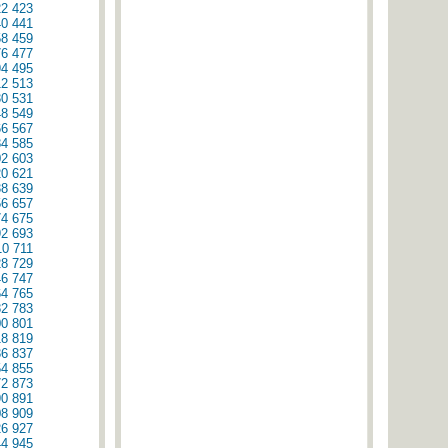
22
423
40
441
58
459
76
477
94
495
12
513
30
531
48
549
66
567
84
585
02
603
20
621
38
639
56
657
74
675
92
693
10
711
28
729
46
747
64
765
82
783
00
801
18
819
36
837
54
855
72
873
90
891
08
909
26
927
44
945