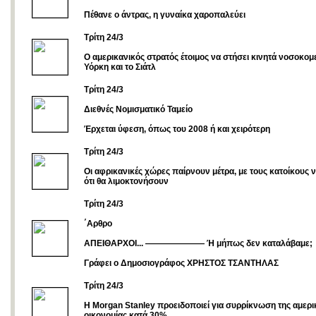
Πέθανε ο άντρας, η γυναίκα χαροπαλεύει
Tρίτη 24/3
O αμερικανικός στρατός έτοιμος να στήσει κινητά νοσοκομ
Υόρκη και το Σιάτλ
Tρίτη 24/3
Διεθνές Νομισματικό Ταμείο
Έρχεται ύφεση, όπως του 2008 ή και χειρότερη
Τρίτη 24/3
Οι αφρικανικές χώρες παίρνουν μέτρα, με τους κατοίκους 
ότι θα λιμοκτονήσουν
Τρίτη 24/3
΄Αρθρο
ΑΠΕΙΘΑΡΧΟΙ... ——————— Ή μήπως δεν καταλάβαμε;
Γράφει ο Δημοσιογράφος ΧΡΗΣΤΟΣ ΤΣΑΝΤΗΛΑΣ
Τρίτη 24/3
H Morgan Stanley προειδοποιεί για συρρίκνωση της αμερι
οικονομίας κατά 30%