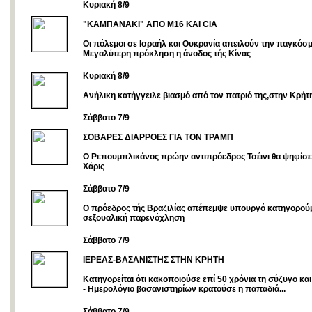
Κυριακή 8/9
"KAMΠΑΝΑΚΙ" ΑΠΟ Μ16 ΚΑΙ CIA
Οι πόλεμοι σε Ισραήλ και Ουκρανία απειλούν την παγκόσμι
Μεγαλύτερη πρόκληση η άνοδος τής Κίνας
Κυριακή 8/9
Ανήλικη κατήγγειλε βιασμό από τον πατριό της,στην Κρήτ
Σάββατο 7/9
ΣΟΒΑΡΕΣ ΔΙΑΡΡΟΕΣ ΓΙΑ ΤΟΝ ΤΡΑΜΠ
Ο Ρεπουμπλικάνος πρώην αντιπρόεδρος Τσέινι θα ψηφίσε
Χάρις
Σάββατο 7/9
Ο πρόεδρος τής Βραζιλίας απέπεμψε υπουργό κατηγορούμ
σεξουαλική παρενόχληση
Σάββατο 7/9
ΙΕΡΕΑΣ-ΒΑΣΑΝΙΣΤΗΣ ΣΤΗΝ ΚΡΗΤΗ
Kατηγορείται ότι κακοποιούσε επί 50 χρόνια τη σύζυγο και 
- Ημερολόγιο βασανιστηρίων κρατούσε η παπαδιά...
Σάββατο 7/9