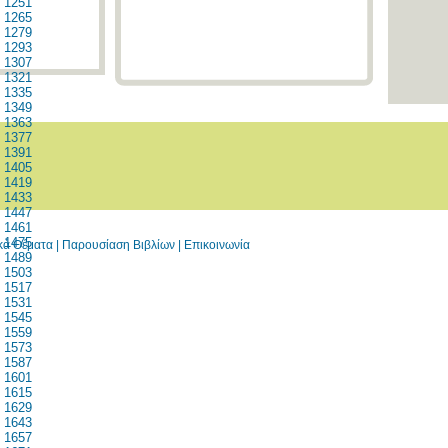
1251
1265
1279
1293
1307
1321
1335
1349
1363
1377
1391
1405
1419
1433
1447
1461
1475
ικά Θέματα
|
Παρουσίαση Βιβλίων
|
Επικοινωνία
1489
1503
1517
1531
1545
1559
1573
1587
1601
1615
1629
1643
1657