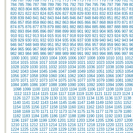
766
767
768
769
770
771
772
773
774
775
776
777
778
779
780
781
7
784
785
786
787
788
789
790
791
792
793
794
795
796
797
798
799
8
802
803
804
805
806
807
808
809
810
811
812
813
814
815
816
817
8
820
821
822
823
824
825
826
827
828
829
830
831
832
833
834
835
8
838
839
840
841
842
843
844
845
846
847
848
849
850
851
852
853
8
856
857
858
859
860
861
862
863
864
865
866
867
868
869
870
871
8
874
875
876
877
878
879
880
881
882
883
884
885
886
887
888
889
8
892
893
894
895
896
897
898
899
900
901
902
903
904
905
906
907
9
910
911
912
913
914
915
916
917
918
919
920
921
922
923
924
925
9
928
929
930
931
932
933
934
935
936
937
938
939
940
941
942
943
9
946
947
948
949
950
951
952
953
954
955
956
957
958
959
960
961
9
964
965
966
967
968
969
970
971
972
973
974
975
976
977
978
979
9
982
983
984
985
986
987
988
989
990
991
992
993
994
995
996
997
9
1000
1001
1002
1003
1004
1005
1006
1007
1008
1009
1010
1011
1012
1014
1015
1016
1017
1018
1019
1020
1021
1022
1023
1024
1025
1026
1028
1029
1030
1031
1032
1033
1034
1035
1036
1037
1038
1039
1040
1042
1043
1044
1045
1046
1047
1048
1049
1050
1051
1052
1053
1054
1056
1057
1058
1059
1060
1061
1062
1063
1064
1065
1066
1067
1068
1070
1071
1072
1073
1074
1075
1076
1077
1078
1079
1080
1081
1082
1084
1085
1086
1087
1088
1089
1090
1091
1092
1093
1094
1095
1096
1098
1099
1100
1101
1102
1103
1104
1105
1106
1107
1108
1109
1110
1112
1113
1114
1115
1116
1117
1118
1119
1120
1121
1122
1123
1124
1126
1127
1128
1129
1130
1131
1132
1133
1134
1135
1136
1137
1138
1140
1141
1142
1143
1144
1145
1146
1147
1148
1149
1150
1151
1152
1154
1155
1156
1157
1158
1159
1160
1161
1162
1163
1164
1165
1166
1168
1169
1170
1171
1172
1173
1174
1175
1176
1177
1178
1179
1180
1182
1183
1184
1185
1186
1187
1188
1189
1190
1191
1192
1193
1194
1196
1197
1198
1199
1200
1201
1202
1203
1204
1205
1206
1207
1208
1210
1211
1212
1213
1214
1215
1216
1217
1218
1219
1220
1221
1222
1224
1225
1226
1227
1228
1229
1230
1231
1232
1233
1234
1235
1236