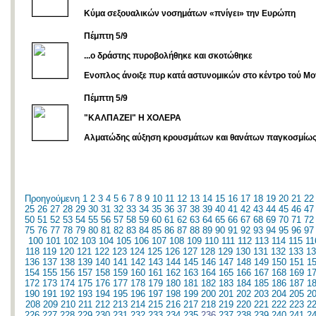
Κύμα σεξουαλικών νοσημάτων «πνίγει» την Ευρώπη
Πέμπτη 5/9
...ο δράστης πυροβολήθηκε και σκοτώθηκε
Ενοπλος άνοιξε πυρ κατά αστυνομικών στο κέντρο τού Μ
Πέμπτη 5/9
"ΚΑΛΠΑΖΕΙ" Η ΧΟΛΕΡΑ
Αλματώδης αύξηση κρουσμάτων και θανάτων παγκοσμίω
Προηγούμενη
1
2
3
4
5
6
7
8
9
10
11
12
13
14
15
16
17
18
19
20
21
22
25
26
27
28
29
30
31
32
33
34
35
36
37
38
39
40
41
42
43
44
45
46
47
50
51
52
53
54
55
56
57
58
59
60
61
62
63
64
65
66
67
68
69
70
71
72
75
76
77
78
79
80
81
82
83
84
85
86
87
88
89
90
91
92
93
94
95
96
97
100
101
102
103
104
105
106
107
108
109
110
111
112
113
114
115
11
118
119
120
121
122
123
124
125
126
127
128
129
130
131
132
133
13
136
137
138
139
140
141
142
143
144
145
146
147
148
149
150
151
1
154
155
156
157
158
159
160
161
162
163
164
165
166
167
168
169
1
172
173
174
175
176
177
178
179
180
181
182
183
184
185
186
187
1
190
191
192
193
194
195
196
197
198
199
200
201
202
203
204
205
2
208
209
210
211
212
213
214
215
216
217
218
219
220
221
222
223
2
226
227
228
229
230
231
232
233
234
235
236
237
238
239
240
241
2