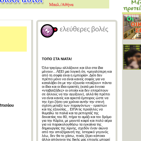
ΤΟΠΟ ΣΤΑ ΝΙΑΤΑ!
Όλα τριγύρω αλλάζουνε και όλα στα ίδια
μένουν... ΛΕΕΙ μια λογική ότι, «μεγαλύτερη και
από τη σοφία είναι η εμπειρία». Διότι δεν
πρέπει μόνο να είναι κανείς σοφός για να
καταλάβει ότι με την εξουσία «παίζουν» πάντα
οι ίδιοι και οι ίδιοι εραστές (κατά μια έννοια
«νταβατζήδες» οι οποίοι και δεν επιτρέπουν
σε άλλους να την αγγίξουν), αλλά θα πρέπει
να είναι κανείς και αρκετά έμπειρος ώστε να
την έχει ζήσει για χρόνια αυτήν την στενή
Μπισάου
σχέση μεταξύ των παραγόντων - εραστών
και της εξουσίας... ΕΙΠΑ τις προάλλες να
θυμηθώ τα παλιά και τα ρεπορτάζ της
δεκαετίας του 80, πήρα το αμάξι και τον δρόμο
για την Κάρλα, με μουντό καιρό και πολύ αέρα
για να παρακολουθήσω τα εγκαίνια της
δημιουργίας της λίμνης, σχεδόν έναν αιώνα
από την αποξήρανσή της. Ιστορικό γεγονός
λέω, δεν θα το χάσω, ποιός ξέρει κάποιοι
άλλοι απόγονοι της δικής μας εποχής μπορεί