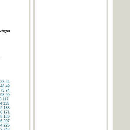
ονάχου
ς
23
24
48
49
73
74
98
99
6
117
4
135
52
153
70
171
88
189
06
207
24
225
42
243