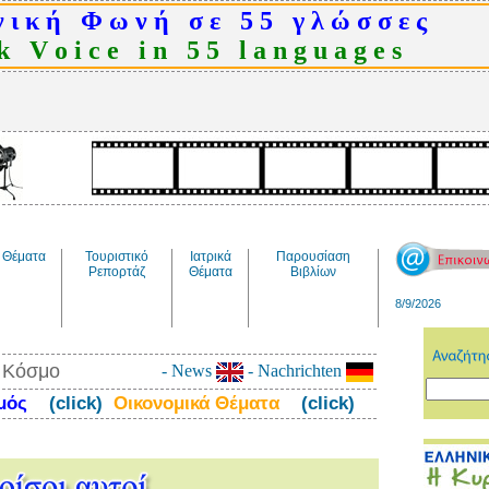
 ι κ ή Φ ω ν ή σ ε 5 5 γ λ ώ σ σ ε ς
 V o i c e i n 5 5 l a n g u a g e s
Θέματα
Τουριστικό
Ιατρικά
Παρουσίαση
Ρεπορτάζ
Θέματα
Βιβλίων
8/9/2026
ν Κόσμο
- News
- Nachrichten
σμός
(click)
Οικονομικά Θέματα
(click)