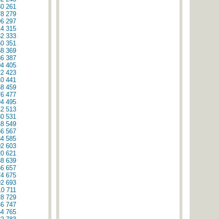
60
261
78
279
96
297
14
315
32
333
50
351
68
369
86
387
04
405
22
423
40
441
58
459
76
477
94
495
12
513
30
531
48
549
66
567
84
585
02
603
20
621
38
639
56
657
74
675
92
693
10
711
28
729
46
747
64
765