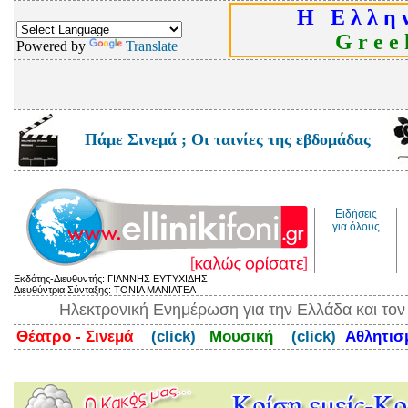
Η Ε λ λ η ν
G r e e k
Powered by
Translate
Πάμε Σινεμά ; Οι ταινίες της εβδομάδας
Ειδήσεις
για όλους
Εκδότης-Διευθυντής: ΓΙΑΝΝΗΣ ΕΥΤΥΧΙΔΗΣ
Διευθύντρια Σύνταξης: ΤΟΝΙΑ ΜΑΝΙΑΤΕΑ
Ηλεκτρονική Ενημέρωση για την Ελλάδα και το
Θέατρο - Σινεμά
(click)
Μουσική
(click)
Αθλητι