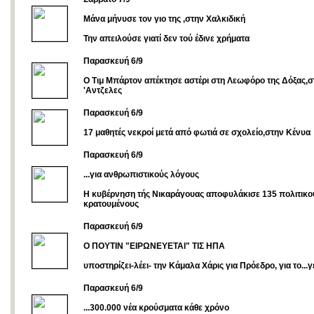
Μάνα μήνυσε τον γιο της ,στην Χαλκιδική
Την απειλούσε γιατί δεν τού έδινε χρήματα
Παρασκευή 6/9
Ο Τιμ Μπάρτον απέκτησε αστέρι στη Λεωφόρο της Δόξας,σ
'Αντζελες
Παρασκευή 6/9
17 μαθητές νεκροί μετά από φωτιά σε σχολείο,στην Κένυα
Παρασκευή 6/9
...για ανθρωπιστικούς λόγους
Η κυβέρνηση τής Νικαράγουας αποφυλάκισε 135 πολιτικο
κρατουμένους
Παρασκευή 6/9
Ο ΠΟΥΤΙΝ "ΕΙΡΩΝΕΥΕΤΑΙ" ΤΙΣ ΗΠΑ
υποστηρίζει-λέει- την Κάμαλα Χάρις για Πρόεδρο, για το...γ
Παρασκευή 6/9
...300.000 νέα κρούσματα κάθε χρόνο