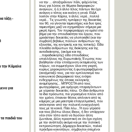
να την ... αποξηράνουν πάλι, ψάχνοντας
ίσως για λύσεις σε θέματα διατροφικών
αναγκών, ή ό,τι άλλο τέλος πάντων θα έχει
ανάγκη ο τόπος και εκείνη η γενιά. ΕΙΔΑ
λοιπόν στην Κάρλα, τι άλλο; νερά...πολλά
α τάξη -
νερά... Τις γνωστές «μπάρες» της δεκαετίας
του 90, να γίνονται ταμιευτήρες και δυο τρεις
ταμιευτήρες μαζί να σχηματίζουν σήμερα μια
μικρή λίμνη. Τον περιφερειάρχη να ομιλεί στο
βήμα για την σπουδαιότητα του έργου, που
χρειάστηκε δεκαετίες να υλοποιηθεί (και την
η
συμβολή βεβαίως πολλών ανθρώπων της
εξουσίας, της κεντρικής και της τοπικής). Είδα
πλειάδα ανθρώπων της διοίκησης και της
αυτοδιοίκησης, (ακόμα και της
...παραδιοίκησης) είδα σπουδαίους
υπαλλήλους της Ευρωπαϊκής Ένωσης που
βοήθησαν στην επιτάχυνση εκταμίευσης των
πόρων, να συμμετέχουν όλοι στη γιορτή,
ι την Κάμαλα
κυρίως χειροκροτώντας ή φωτογραφιζόμενοι
(ανα)μεταξύ τους, για τον εμπλουτισμό του
κοινωνικού βιογραφικού τους ενόψει
ενδεχομένως της όποιας εκλογικής
αναμέτρησης... ΜΠΡΟΣΤΑ από τους
φωτογράφους, μια ομήγυρη «παραγόντων»
ενο για
με γύρισαν δεκαετίες πίσω. Οι ίδιοι άνθρωποι
τα ίδια πρόσωπα, πιο γερασμένα πλέον από
τον χρόνο, έπιαναν θέσεις απέναντι από τις
κάμερες με μια μαεστρία επαγγελματική, που
απέκτησαν από την πολυετή ενασχολησή
τους με τα κοινά. Πάει λέω...Ή εγώ γέρασα
και τους βλέπω όλους ίδιους, ή δεν υπάρχουν
νέοι στον τόπο αυτό να δώσουν άλλη
τα παιδιά του
ζωντάνια, άλλη προοπτική σε ότι έχει σχέση
με την ανάπτυξη ακόμα και με την πολιτική
εκπροσώπηση. Δήμαρχοι δεκαετιών, παλιοί
πρόεδροι κοινοτήτων, σύμβουλοι σιτεμένοι