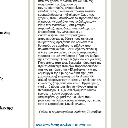
από τον χρόνο, πολιτικοί και διευθυντές
υπηρεσιών που ξέχασαν να
συνταξιοδοτηθούν, όλοι εκείνοι οι
«πολιτευτές», αλλά και οι πρωτοκλασάτοι
κομματάνθρωποι - «ιδιαίτεροι» όλων των
χώρων, που ...σταφίδωσε τα πρόσωπά τους
ο χρόνος, «γυρολόγοι των εκδηλώσεων»
ιδίως των εγκαινίων (μετα φαγητού
παρακαλώ), προσδοκώντας τουλάχιστον
δημοσιότητα, δεν λένε ακόμα να
το Λος
εγκαταλείψουν, να αποτραβηχτούν
παραχωρώντας τις θέσεις τους σε νέους
ανθρώπους, ορεξάτους για δουλειά, πιο
δυνατούς να χαράξουν το μέλλον που
άλωστε τους ανήκει... ΔΕΝ είχε τελειώσει η
τελετή των εγκαινίων εκεί στα παρακάρλια
χωράφια και μελαγχόλησα. Πήρα τον δρόμο
της επιστροφής. Άραγε τι ζητούσα και γω εκεί;
Πάνε πάνω από τρεις δεκαετίες τώρα από την
πρώτη σύσκεψη που είχα παρακολουθήσει
τότε ως ρεπόρτερ της «Ελευθερίας» για την
δημιουργία της λίμνης αλλά και την (στα
χαρτιά ακόμη) εκτροπή του Αχελώου! Οι
ύς
παλιοί «παράγοντες» πρέπει να κλείσουν τον
κύκλο της ζωής τους στα κοινά. Κρίμα όμως,
γιατί από μόνοι τους δεν το κάνουν ποτέ οι
περισσότεροι. Η εξουσία είναι μια πλούσια
ερωμένη, κρατά ομήρους τους
«τσιμπιμένους» μαζί της. Οι μόνοι που
μπορούν να βάλουν τέλος σ´αυτές τις σχέσεις
είναι οι ψηφοφόροι. Κανείς άλλος...
έλιο της!
Γράφει ο Δημοσιογράφος Χρήστος Τσαντήλας
Αναλυτικά στη σελίδα "Θέματα" >>