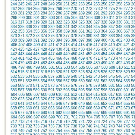
244
245
246
247
248
249
250
251
252
253
254
255
256
257
258
259
2
262
263
264
265
266
267
268
269
270
271
272
273
274
275
276
277
2
280
281
282
283
284
285
286
287
288
289
290
291
292
293
294
295
2
298
299
300
301
302
303
304
305
306
307
308
309
310
311
312
313
3
316
317
318
319
320
321
322
323
324
325
326
327
328
329
330
331
3
334
335
336
337
338
339
340
341
342
343
344
345
346
347
348
349
3
352
353
354
355
356
357
358
359
360
361
362
363
364
365
366
367
3
370
371
372
373
374
375
376
377
378
379
380
381
382
383
384
385
3
388
389
390
391
392
393
394
395
396
397
398
399
400
401
402
403
4
406
407
408
409
410
411
412
413
414
415
416
417
418
419
420
421
4
424
425
426
427
428
429
430
431
432
433
434
435
436
437
438
439
4
442
443
444
445
446
447
448
449
450
451
452
453
454
455
456
457
4
460
461
462
463
464
465
466
467
468
469
470
471
472
473
474
475
4
478
479
480
481
482
483
484
485
486
487
488
489
490
491
492
493
4
496
497
498
499
500
501
502
503
504
505
506
507
508
509
510
511
5
514
515
516
517
518
519
520
521
522
523
524
525
526
527
528
529
5
532
533
534
535
536
537
538
539
540
541
542
543
544
545
546
547
5
550
551
552
553
554
555
556
557
558
559
560
561
562
563
564
565
5
568
569
570
571
572
573
574
575
576
577
578
579
580
581
582
583
5
586
587
588
589
590
591
592
593
594
595
596
597
598
599
600
601
6
604
605
606
607
608
609
610
611
612
613
614
615
616
617
618
619
6
622
623
624
625
626
627
628
629
630
631
632
633
634
635
636
637
6
640
641
642
643
644
645
646
647
648
649
650
651
652
653
654
655
6
658
659
660
661
662
663
664
665
666
667
668
669
670
671
672
673
6
676
677
678
679
680
681
682
683
684
685
686
687
688
689
690
691
6
694
695
696
697
698
699
700
701
702
703
704
705
706
707
708
709
7
712
713
714
715
716
717
718
719
720
721
722
723
724
725
726
727
7
730
731
732
733
734
735
736
737
738
739
740
741
742
743
744
745
7
748
749
750
751
752
753
754
755
756
757
758
759
760
761
762
763
7