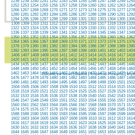
1238
1239
1240
1241
1242
1243
1244
1245
1246
1247
1248
1249
1250
1252
1253
1254
1255
1256
1257
1258
1259
1260
1261
1262
1263
1264
1266
1267
1268
1269
1270
1271
1272
1273
1274
1275
1276
1277
1278
1280
1281
1282
1283
1284
1285
1286
1287
1288
1289
1290
1291
1292
1294
1295
1296
1297
1298
1299
1300
1301
1302
1303
1304
1305
1306
1308
1309
1310
1311
1312
1313
1314
1315
1316
1317
1318
1319
1320
1322
1323
1324
1325
1326
1327
1328
1329
1330
1331
1332
1333
1334
1336
1337
1338
1339
1340
1341
1342
1343
1344
1345
1346
1347
1348
1350
1351
1352
1353
1354
1355
1356
1357
1358
1359
1360
1361
1362
1364
1365
1366
1367
1368
1369
1370
1371
1372
1373
1374
1375
1376
1378
1379
1380
1381
1382
1383
1384
1385
1386
1387
1388
1389
1390
1392
1393
1394
1395
1396
1397
1398
1399
1400
1401
1402
1403
1404
1406
1407
1408
1409
1410
1411
1412
1413
1414
1415
1416
1417
1418
1420
1421
1422
1423
1424
1425
1426
1427
1428
1429
1430
1431
1432
1434
1435
1436
1437
1438
1439
1440
1441
1442
1443
1444
1445
1446
1448
1449
1450
1451
1452
1453
1454
1455
1456
1457
1458
1459
1460
1462
1463
1464
1465
1466
1467
1468
1469
1470
1471
1472
1473
1474
Ειδήσεις για όλους
|
Θέματα
|
Τουριστικό Ρεπορτάζ
|
Ιατρ
1476
1477
1478
1479
1480
1481
1482
1483
1484
1485
1486
1487
1488
1490
1491
1492
1493
1494
1495
1496
1497
1498
1499
1500
1501
1502
1504
1505
1506
1507
1508
1509
1510
1511
1512
1513
1514
1515
1516
1518
1519
1520
1521
1522
1523
1524
1525
1526
1527
1528
1529
1530
1532
1533
1534
1535
1536
1537
1538
1539
1540
1541
1542
1543
1544
1546
1547
1548
1549
1550
1551
1552
1553
1554
1555
1556
1557
1558
1560
1561
1562
1563
1564
1565
1566
1567
1568
1569
1570
1571
1572
1574
1575
1576
1577
1578
1579
1580
1581
1582
1583
1584
1585
1586
1588
1589
1590
1591
1592
1593
1594
1595
1596
1597
1598
1599
1600
1602
1603
1604
1605
1606
1607
1608
1609
1610
1611
1612
1613
1614
1616
1617
1618
1619
1620
1621
1622
1623
1624
1625
1626
1627
1628
1630
1631
1632
1633
1634
1635
1636
1637
1638
1639
1640
1641
1642
1644
1645
1646
1647
1648
1649
1650
1651
1652
1653
1654
1655
1656