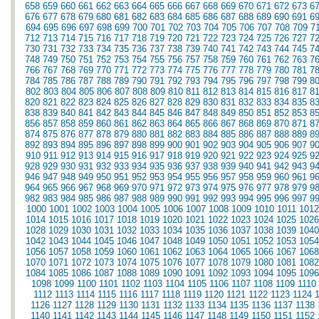
658
659
660
661
662
663
664
665
666
667
668
669
670
671
672
673
6
676
677
678
679
680
681
682
683
684
685
686
687
688
689
690
691
6
694
695
696
697
698
699
700
701
702
703
704
705
706
707
708
709
7
712
713
714
715
716
717
718
719
720
721
722
723
724
725
726
727
7
730
731
732
733
734
735
736
737
738
739
740
741
742
743
744
745
7
748
749
750
751
752
753
754
755
756
757
758
759
760
761
762
763
7
766
767
768
769
770
771
772
773
774
775
776
777
778
779
780
781
7
784
785
786
787
788
789
790
791
792
793
794
795
796
797
798
799
8
802
803
804
805
806
807
808
809
810
811
812
813
814
815
816
817
8
820
821
822
823
824
825
826
827
828
829
830
831
832
833
834
835
8
838
839
840
841
842
843
844
845
846
847
848
849
850
851
852
853
8
856
857
858
859
860
861
862
863
864
865
866
867
868
869
870
871
8
874
875
876
877
878
879
880
881
882
883
884
885
886
887
888
889
8
892
893
894
895
896
897
898
899
900
901
902
903
904
905
906
907
9
910
911
912
913
914
915
916
917
918
919
920
921
922
923
924
925
9
928
929
930
931
932
933
934
935
936
937
938
939
940
941
942
943
9
946
947
948
949
950
951
952
953
954
955
956
957
958
959
960
961
9
964
965
966
967
968
969
970
971
972
973
974
975
976
977
978
979
9
982
983
984
985
986
987
988
989
990
991
992
993
994
995
996
997
9
1000
1001
1002
1003
1004
1005
1006
1007
1008
1009
1010
1011
1012
1014
1015
1016
1017
1018
1019
1020
1021
1022
1023
1024
1025
1026
1028
1029
1030
1031
1032
1033
1034
1035
1036
1037
1038
1039
1040
1042
1043
1044
1045
1046
1047
1048
1049
1050
1051
1052
1053
1054
1056
1057
1058
1059
1060
1061
1062
1063
1064
1065
1066
1067
1068
1070
1071
1072
1073
1074
1075
1076
1077
1078
1079
1080
1081
1082
1084
1085
1086
1087
1088
1089
1090
1091
1092
1093
1094
1095
1096
1098
1099
1100
1101
1102
1103
1104
1105
1106
1107
1108
1109
1110
1112
1113
1114
1115
1116
1117
1118
1119
1120
1121
1122
1123
1124
1126
1127
1128
1129
1130
1131
1132
1133
1134
1135
1136
1137
1138
1140
1141
1142
1143
1144
1145
1146
1147
1148
1149
1150
1151
1152