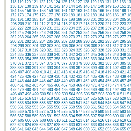
118
119
120
121
122
123
124
125
126
127
128
129
130
131
132
133
13
136
137
138
139
140
141
142
143
144
145
146
147
148
149
150
151
1
154
155
156
157
158
159
160
161
162
163
164
165
166
167
168
169
1
172
173
174
175
176
177
178
179
180
181
182
183
184
185
186
187
1
190
191
192
193
194
195
196
197
198
199
200
201
202
203
204
205
2
208
209
210
211
212
213
214
215
216
217
218
219
220
221
222
223
2
226
227
228
229
230
231
232
233
234
235
236
237
238
239
240
241
2
244
245
246
247
248
249
250
251
252
253
254
255
256
257
258
259
2
262
263
264
265
266
267
268
269
270
271
272
273
274
275
276
277
2
280
281
282
283
284
285
286
287
288
289
290
291
292
293
294
295
2
298
299
300
301
302
303
304
305
306
307
308
309
310
311
312
313
3
316
317
318
319
320
321
322
323
324
325
326
327
328
329
330
331
3
334
335
336
337
338
339
340
341
342
343
344
345
346
347
348
349
3
352
353
354
355
356
357
358
359
360
361
362
363
364
365
366
367
3
370
371
372
373
374
375
376
377
378
379
380
381
382
383
384
385
3
388
389
390
391
392
393
394
395
396
397
398
399
400
401
402
403
4
406
407
408
409
410
411
412
413
414
415
416
417
418
419
420
421
4
424
425
426
427
428
429
430
431
432
433
434
435
436
437
438
439
4
442
443
444
445
446
447
448
449
450
451
452
453
454
455
456
457
4
460
461
462
463
464
465
466
467
468
469
470
471
472
473
474
475
4
478
479
480
481
482
483
484
485
486
487
488
489
490
491
492
493
4
496
497
498
499
500
501
502
503
504
505
506
507
508
509
510
511
5
514
515
516
517
518
519
520
521
522
523
524
525
526
527
528
529
5
532
533
534
535
536
537
538
539
540
541
542
543
544
545
546
547
5
550
551
552
553
554
555
556
557
558
559
560
561
562
563
564
565
5
568
569
570
571
572
573
574
575
576
577
578
579
580
581
582
583
5
586
587
588
589
590
591
592
593
594
595
596
597
598
599
600
601
6
604
605
606
607
608
609
610
611
612
613
614
615
616
617
618
619
6
622
623
624
625
626
627
628
629
630
631
632
633
634
635
636
637
6
640
641
642
643
644
645
646
647
648
649
650
651
652
653
654
655
6