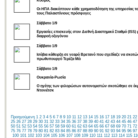
Κόσμος
Οι ΗΠΑ διακόπτουν κάθε χρηματοδότηση της υπηρεσίας τ
τους Παλαιστίνιους πρόσφυγες
Σάββατο 1/9
Εργασίες επισκευής στον Διεθνή Διαστημικό Σταθμό (ISS)
διαρροή οξυγόνου
Σάββατο 1/9
Ισόβια κάθειρξη σε νεαρό Βρετανό που σχεδίαζε να σκοτώ
πρωθυπουργό Τερέζα Μέι
Σάββατο 1/9
Ουκρανία-Ρωσία
Ο ηγέτης των φιλορώσων αυτονομιστών σκοτώθηκε σε έκ
Ντονιέτσκ
Προηγούμενη
1
2
3
4
5
6
7
8
9
10
11
12
13
14
15
16
17
18
19
20
21
22
25
26
27
28
29
30
31
32
33
34
35
36
37
38
39
40
41
42
43
44
45
46
47
50
51
52
53
54
55
56
57
58
59
60
61
62
63
64
65
66
67
68
69
70
71
72
75
76
77
78
79
80
81
82
83
84
85
86
87
88
89
90
91
92
93
94
95
96
97
100
101
102
103
104
105
106
107
108
109
110
111
112
113
114
115
11