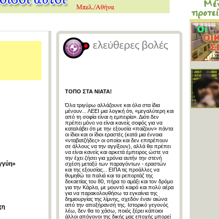
ΤΟΠΟ ΣΤΑ ΝΙΑΤΑ!
Όλα τριγύρω αλλάζουνε και όλα στα ίδια
μένουν... ΛΕΕΙ μια λογική ότι, «μεγαλύτερη και
από τη σοφία είναι η εμπειρία». Διότι δεν
πρέπει μόνο να είναι κανείς σοφός για να
καταλάβει ότι με την εξουσία «παίζουν» πάντα
οι ίδιοι και οι ίδιοι εραστές (κατά μια έννοια
«νταβατζήδες» οι οποίοι και δεν επιτρέπουν
σε άλλους να την αγγίξουν), αλλά θα πρέπει
να είναι κανείς και αρκετά έμπειρος ώστε να
την έχει ζήσει για χρόνια αυτήν την στενή
εγγύη»
σχέση μεταξύ των παραγόντων - εραστών
και της εξουσίας... ΕΙΠΑ τις προάλλες να
θυμηθώ τα παλιά και τα ρεπορτάζ της
δεκαετίας του 80, πήρα το αμάξι και τον δρόμο
για την Κάρλα, με μουντό καιρό και πολύ αέρα
για να παρακολουθήσω τα εγκαίνια της
δημιουργίας της λίμνης, σχεδόν έναν αιώνα
από την αποξήρανσή της. Ιστορικό γεγονός
χη
λέω, δεν θα το χάσω, ποιός ξέρει κάποιοι
άλλοι απόγονοι της δικής μας εποχής μπορεί