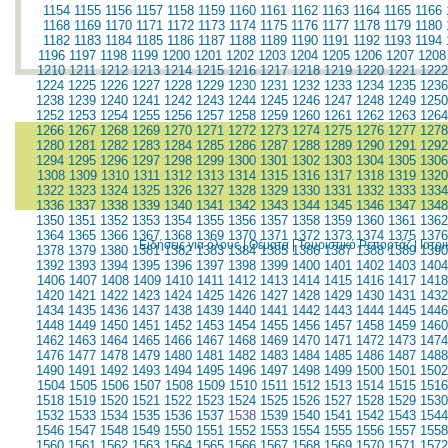
1154
1155
1156
1157
1158
1159
1160
1161
1162
1163
1164
1165
1166
1168
1169
1170
1171
1172
1173
1174
1175
1176
1177
1178
1179
1180
1182
1183
1184
1185
1186
1187
1188
1189
1190
1191
1192
1193
1194
1196
1197
1198
1199
1200
1201
1202
1203
1204
1205
1206
1207
1208
1210
1211
1212
1213
1214
1215
1216
1217
1218
1219
1220
1221
1222
1224
1225
1226
1227
1228
1229
1230
1231
1232
1233
1234
1235
1236
1238
1239
1240
1241
1242
1243
1244
1245
1246
1247
1248
1249
1250
1252
1253
1254
1255
1256
1257
1258
1259
1260
1261
1262
1263
1264
1266
1267
1268
1269
1270
1271
1272
1273
1274
1275
1276
1277
1278
1280
1281
1282
1283
1284
1285
1286
1287
1288
1289
1290
1291
1292
1294
1295
1296
1297
1298
1299
1300
1301
1302
1303
1304
1305
1306
1308
1309
1310
1311
1312
1313
1314
1315
1316
1317
1318
1319
1320
1322
1323
1324
1325
1326
1327
1328
1329
1330
1331
1332
1333
1334
1336
1337
1338
1339
1340
1341
1342
1343
1344
1345
1346
1347
1348
1350
1351
1352
1353
1354
1355
1356
1357
1358
1359
1360
1361
1362
1364
1365
1366
1367
1368
1369
1370
1371
1372
1373
1374
1375
1376
Ειδήσεις για όλους
|
Θέματα
|
Τουριστικό Ρεπορτάζ
|
Ιατρ
1378
1379
1380
1381
1382
1383
1384
1385
1386
1387
1388
1389
1390
1392
1393
1394
1395
1396
1397
1398
1399
1400
1401
1402
1403
1404
1406
1407
1408
1409
1410
1411
1412
1413
1414
1415
1416
1417
1418
1420
1421
1422
1423
1424
1425
1426
1427
1428
1429
1430
1431
1432
1434
1435
1436
1437
1438
1439
1440
1441
1442
1443
1444
1445
1446
1448
1449
1450
1451
1452
1453
1454
1455
1456
1457
1458
1459
1460
1462
1463
1464
1465
1466
1467
1468
1469
1470
1471
1472
1473
1474
1476
1477
1478
1479
1480
1481
1482
1483
1484
1485
1486
1487
1488
1490
1491
1492
1493
1494
1495
1496
1497
1498
1499
1500
1501
1502
1504
1505
1506
1507
1508
1509
1510
1511
1512
1513
1514
1515
1516
1518
1519
1520
1521
1522
1523
1524
1525
1526
1527
1528
1529
1530
1532
1533
1534
1535
1536
1537
1538
1539
1540
1541
1542
1543
1544
1546
1547
1548
1549
1550
1551
1552
1553
1554
1555
1556
1557
1558
1560
1561
1562
1563
1564
1565
1566
1567
1568
1569
1570
1571
1572