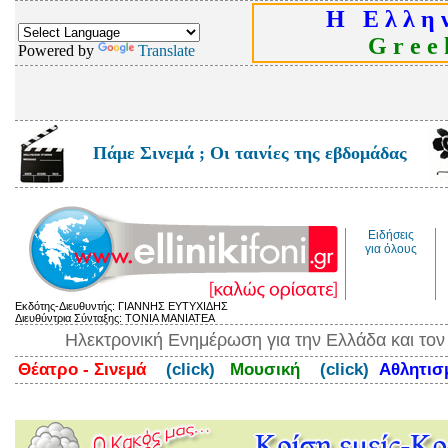
Η Ε λ λ η ν
G r e e k
Powered by
Translate
Πάμε Σινεμά ; Οι ταινίες της εβδομάδας
Ειδήσεις
για όλους
Εκδότης-Διευθυντής: ΓΙΑΝΝΗΣ ΕΥΤΥΧΙΔΗΣ
Διευθύντρια Σύνταξης: ΤΟΝΙΑ ΜΑΝΙΑΤΕΑ
Ηλεκτρονική Ενημέρωση για την Ελλάδα και το
Θέατρο - Σινεμά
(click)
Μουσική
(click)
Αθλητι