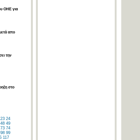
ου ΟΗΕ για
 μετά απο
σει την
ρηξη στο
23
24
48
49
73
74
98
99
6
117