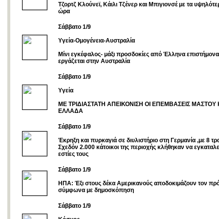
Τζορτζ Κλούνεϊ, Κάιλι Τζένερ και Μπιγιονσέ με τα υψηλότ
ώρα
Σάββατο 1/9
Υγεία-Ομογένεια-Αυστραλία
Μίνι εγκέφαλος- μάξι προσδοκίες από Έλληνα επιστήμον
εργάζεται στην Αυστραλία
Σάββατο 1/9
Υγεία
ΜΕ ΤΡΙΔΙΑΣΤΑΤΗ ΑΠΕΙΚΟΝΙΣΗ ΟΙ ΕΠΕΜΒΑΣΕΙΣ ΜΑΣΤΟΥ 
ΕΛΛΑΔΑ
Σάββατο 1/9
Έκρηξη και πυρκαγιά σε διυλιστήριο στη Γερμανία ,με 8 τρ
Σχεδόν 2.000 κάτοικοι της περιοχής κλήθηκαν να εγκαταλε
εστίες τους
Σάββατο 1/9
ΗΠΑ: Έξι στους δέκα Αμερικανούς αποδοκιμάζουν τον πρ
σύμφωνα με δημοσκόπηση
Σάββατο 1/9