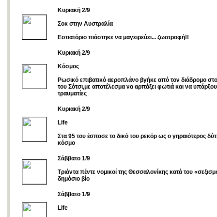
Κυριακή 2/9
Σοκ στην Αυστραλία
Εστιατόριο πιάστηκε να μαγειρεύει... ζωοτροφή!!
Κυριακή 2/9
Κόσμος
Ρωσικό επιβατικό αεροπλάνο βγήκε από τον διάδρομο στ
του Σότσι,με αποτέλεσμα να αρπάξει φωτιά και να υπάρξο
τραυματίες
Κυριακή 2/9
Life
Στα 95 του έσπασε το δικό του ρεκόρ ως ο γηραιότερος δύ
κόσμο
Σάββατο 1/9
Τριάντα πέντε νομικοί της Θεσσαλονίκης κατά του «σεξισ
δημόσιο βίο
Σάββατο 1/9
Life