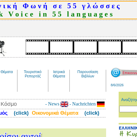
 ι κ ή Φ ω ν ή σ ε 5 5 γ λ ώ σ σ ε ς
 V o i c e i n 5 5 l a n g u a g e s
Θέματα
Τουριστικό
Ιατρικά
Παρουσίαση
Ρεπορτάζ
Θέματα
Βιβλίων
8/6/2026
ν Κόσμο
- News
- Nachrichten
σμός
(click)
Οικονομικά Θέματα
(click)