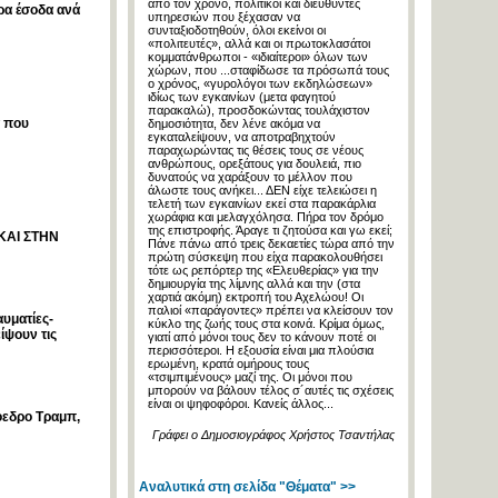
από τον χρόνο, πολιτικοί και διευθυντές
ερα έσοδα ανά
υπηρεσιών που ξέχασαν να
συνταξιοδοτηθούν, όλοι εκείνοι οι
«πολιτευτές», αλλά και οι πρωτοκλασάτοι
κομματάνθρωποι - «ιδιαίτεροι» όλων των
χώρων, που ...σταφίδωσε τα πρόσωπά τους
ο χρόνος, «γυρολόγοι των εκδηλώσεων»
ιδίως των εγκαινίων (μετα φαγητού
παρακαλώ), προσδοκώντας τουλάχιστον
α που
δημοσιότητα, δεν λένε ακόμα να
εγκαταλείψουν, να αποτραβηχτούν
παραχωρώντας τις θέσεις τους σε νέους
ανθρώπους, ορεξάτους για δουλειά, πιο
δυνατούς να χαράξουν το μέλλον που
άλωστε τους ανήκει... ΔΕΝ είχε τελειώσει η
τελετή των εγκαινίων εκεί στα παρακάρλια
χωράφια και μελαγχόλησα. Πήρα τον δρόμο
της επιστροφής. Άραγε τι ζητούσα και γω εκεί;
ΚΑΙ ΣΤΗΝ
Πάνε πάνω από τρεις δεκαετίες τώρα από την
πρώτη σύσκεψη που είχα παρακολουθήσει
τότε ως ρεπόρτερ της «Ελευθερίας» για την
δημιουργία της λίμνης αλλά και την (στα
χαρτιά ακόμη) εκτροπή του Αχελώου! Οι
παλιοί «παράγοντες» πρέπει να κλείσουν τον
αυματίες-
κύκλο της ζωής τους στα κοινά. Κρίμα όμως,
ίψουν τις
γιατί από μόνοι τους δεν το κάνουν ποτέ οι
περισσότεροι. Η εξουσία είναι μια πλούσια
ερωμένη, κρατά ομήρους τους
«τσιμπιμένους» μαζί της. Οι μόνοι που
μπορούν να βάλουν τέλος σ´αυτές τις σχέσεις
είναι οι ψηφοφόροι. Κανείς άλλος...
όεδρο Τραμπ,
Γράφει ο Δημοσιογράφος Χρήστος Τσαντήλας
Αναλυτικά στη σελίδα "Θέματα" >>