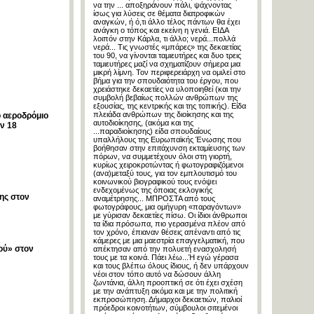
να την ... αποξηράνουν πάλι, ψάχνοντας
ίσως για λύσεις σε θέματα διατροφικών
αναγκών, ή ό,τι άλλο τέλος πάντων θα έχει
ανάγκη ο τόπος και εκείνη η γενιά. ΕΙΔΑ
λοιπόν στην Κάρλα, τι άλλο; νερά...πολλά
νερά... Τις γνωστές «μπάρες» της δεκαετίας
του 90, να γίνονται ταμιευτήρες και δυο τρεις
ταμιευτήρες μαζί να σχηματίζουν σήμερα μια
μικρή λίμνη. Τον περιφερειάρχη να ομιλεί στο
βήμα για την σπουδαιότητα του έργου, που
χρειάστηκε δεκαετίες να υλοποιηθεί (και την
συμβολή βεβαίως πολλών ανθρώπων της
εξουσίας, της κεντρικής και της τοπικής). Είδα
πλειάδα ανθρώπων της διοίκησης και της
ο αεροδρόμιο
αυτοδιοίκησης, (ακόμα και της
υν 18
...παραδιοίκησης) είδα σπουδαίους
υπαλλήλους της Ευρωπαϊκής Ένωσης που
βοήθησαν στην επιτάχυνση εκταμίευσης των
πόρων, να συμμετέχουν όλοι στη γιορτή,
κυρίως χειροκροτώντας ή φωτογραφιζόμενοι
(ανα)μεταξύ τους, για τον εμπλουτισμό του
κοινωνικού βιογραφικού τους ενόψει
ενδεχομένως της όποιας εκλογικής
της στον
αναμέτρησης... ΜΠΡΟΣΤΑ από τους
φωτογράφους, μια ομήγυρη «παραγόντων»
με γύρισαν δεκαετίες πίσω. Οι ίδιοι άνθρωποι
τα ίδια πρόσωπα, πιο γερασμένα πλέον από
τον χρόνο, έπιαναν θέσεις απέναντι από τις
κάμερες με μια μαεστρία επαγγελματική, που
μού» στον
απέκτησαν από την πολυετή ενασχολησή
τους με τα κοινά. Πάει λέω...Ή εγώ γέρασα
και τους βλέπω όλους ίδιους, ή δεν υπάρχουν
νέοι στον τόπο αυτό να δώσουν άλλη
ζωντάνια, άλλη προοπτική σε ότι έχει σχέση
με την ανάπτυξη ακόμα και με την πολιτική
εκπροσώπηση. Δήμαρχοι δεκαετιών, παλιοί
πρόεδροι κοινοτήτων, σύμβουλοι σιτεμένοι