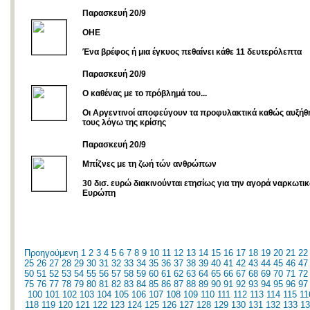
Παρασκευή 20/9
ΟΗΕ
Ένα βρέφος ή μια έγκυος πεθαίνει κάθε 11 δευτερόλεπτα
Παρασκευή 20/9
Ο καθένας με το πρόβλημά του...
Οι Αργεντινοί αποφεύγουν τα προφυλακτικά καθώς αυξήθη
τους λόγω της κρίσης
Παρασκευή 20/9
Μπίζνες με τη ζωή τών ανθρώπων
30 δισ. ευρώ διακινούνται ετησίως για την αγορά ναρκωτι
Ευρώπη
Προηγούμενη
1
2
3
4
5
6
7
8
9
10
11
12
13
14
15
16
17
18
19
20
21
22
25
26
27
28
29
30
31
32
33
34
35
36
37
38
39
40
41
42
43
44
45
46
47
50
51
52
53
54
55
56
57
58
59
60
61
62
63
64
65
66
67
68
69
70
71
72
75
76
77
78
79
80
81
82
83
84
85
86
87
88
89
90
91
92
93
94
95
96
97
100
101
102
103
104
105
106
107
108
109
110
111
112
113
114
115
11
118
119
120
121
122
123
124
125
126
127
128
129
130
131
132
133
13