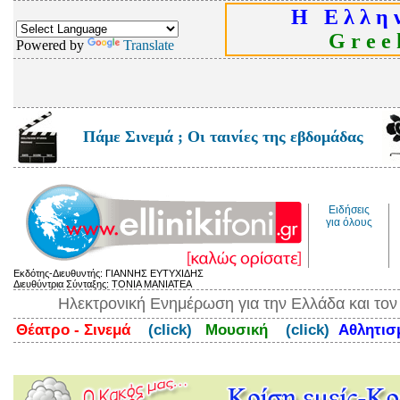
Η Ε λ λ η ν
G r e e k
Powered by
Translate
Πάμε Σινεμά ; Οι ταινίες της εβδομάδας
Ειδήσεις
για όλους
Εκδότης-Διευθυντής: ΓΙΑΝΝΗΣ ΕΥΤΥΧΙΔΗΣ
Διευθύντρια Σύνταξης: ΤΟΝΙΑ ΜΑΝΙΑΤΕΑ
Ηλεκτρονική Ενημέρωση για την Ελλάδα και το
Θέατρο - Σινεμά
(click)
Μουσική
(click)
Αθλητι