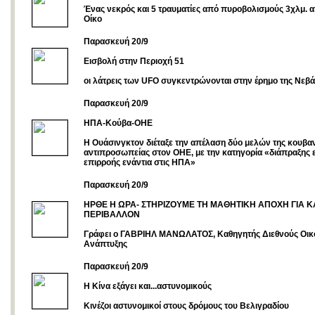
Ένας νεκρός και 5 τραυματίες από πυροβολισμούς 3χλμ. 
Οίκο
Παρασκευή 20/9
Εισβολή στην Περιοχή 51
οι λάτρεις των UFO συγκεντρώνονται στην έρημο της Νεβ
Παρασκευή 20/9
ΗΠΑ-Κούβα-ΟΗΕ
Η Ουάσινγκτον διέταξε την απέλαση δύο μελών της κουβα
αντιπροσωπείας στον ΟΗΕ, με την κατηγορία «διάπραξης
επιρροής ενάντια στις ΗΠΑ»
Παρασκευή 20/9
ΗΡΘΕ Η ΩΡΑ- ΣΤΗΡΙΖΟΥΜΕ ΤΗ ΜΑΘΗΤΙΚΗ ΑΠΟΧΗ ΓΙΑ 
ΠΕΡΙΒΑΛΛΟΝ
Γράφει ο ΓΑΒΡΙΗΛ ΜΑΝΩΛΑΤΟΣ, Καθηγητής Διεθνούς Οικο
Ανάπτυξης
Παρασκευή 20/9
Η Κίνα εξάγει και...αστυνομικούς
Κινέζοι αστυνομικοί στους δρόμους του Βελιγραδίου