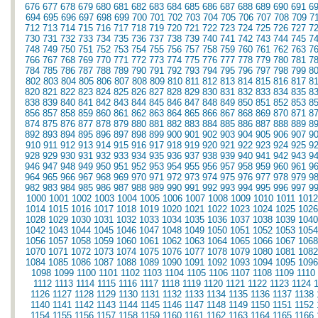
676
677
678
679
680
681
682
683
684
685
686
687
688
689
690
691
6
694
695
696
697
698
699
700
701
702
703
704
705
706
707
708
709
7
712
713
714
715
716
717
718
719
720
721
722
723
724
725
726
727
7
730
731
732
733
734
735
736
737
738
739
740
741
742
743
744
745
7
748
749
750
751
752
753
754
755
756
757
758
759
760
761
762
763
7
766
767
768
769
770
771
772
773
774
775
776
777
778
779
780
781
7
784
785
786
787
788
789
790
791
792
793
794
795
796
797
798
799
8
802
803
804
805
806
807
808
809
810
811
812
813
814
815
816
817
8
820
821
822
823
824
825
826
827
828
829
830
831
832
833
834
835
8
838
839
840
841
842
843
844
845
846
847
848
849
850
851
852
853
8
856
857
858
859
860
861
862
863
864
865
866
867
868
869
870
871
8
874
875
876
877
878
879
880
881
882
883
884
885
886
887
888
889
8
892
893
894
895
896
897
898
899
900
901
902
903
904
905
906
907
9
910
911
912
913
914
915
916
917
918
919
920
921
922
923
924
925
9
928
929
930
931
932
933
934
935
936
937
938
939
940
941
942
943
9
946
947
948
949
950
951
952
953
954
955
956
957
958
959
960
961
9
964
965
966
967
968
969
970
971
972
973
974
975
976
977
978
979
9
982
983
984
985
986
987
988
989
990
991
992
993
994
995
996
997
9
1000
1001
1002
1003
1004
1005
1006
1007
1008
1009
1010
1011
1012
1014
1015
1016
1017
1018
1019
1020
1021
1022
1023
1024
1025
1026
1028
1029
1030
1031
1032
1033
1034
1035
1036
1037
1038
1039
1040
1042
1043
1044
1045
1046
1047
1048
1049
1050
1051
1052
1053
1054
1056
1057
1058
1059
1060
1061
1062
1063
1064
1065
1066
1067
1068
1070
1071
1072
1073
1074
1075
1076
1077
1078
1079
1080
1081
1082
1084
1085
1086
1087
1088
1089
1090
1091
1092
1093
1094
1095
1096
1098
1099
1100
1101
1102
1103
1104
1105
1106
1107
1108
1109
1110
1112
1113
1114
1115
1116
1117
1118
1119
1120
1121
1122
1123
1124
1126
1127
1128
1129
1130
1131
1132
1133
1134
1135
1136
1137
1138
1140
1141
1142
1143
1144
1145
1146
1147
1148
1149
1150
1151
1152
1154
1155
1156
1157
1158
1159
1160
1161
1162
1163
1164
1165
1166