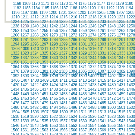
1168
1169
1170
1171
1172
1173
1174
1175
1176
1177
1178
1179
1180
1182
1183
1184
1185
1186
1187
1188
1189
1190
1191
1192
1193
1194
1196
1197
1198
1199
1200
1201
1202
1203
1204
1205
1206
1207
1208
1210
1211
1212
1213
1214
1215
1216
1217
1218
1219
1220
1221
1222
1224
1225
1226
1227
1228
1229
1230
1231
1232
1233
1234
1235
1236
1238
1239
1240
1241
1242
1243
1244
1245
1246
1247
1248
1249
1250
1252
1253
1254
1255
1256
1257
1258
1259
1260
1261
1262
1263
1264
1266
1267
1268
1269
1270
1271
1272
1273
1274
1275
1276
1277
1278
1280
1281
1282
1283
1284
1285
1286
1287
1288
1289
1290
1291
1292
1294
1295
1296
1297
1298
1299
1300
1301
1302
1303
1304
1305
1306
1308
1309
1310
1311
1312
1313
1314
1315
1316
1317
1318
1319
1320
1322
1323
1324
1325
1326
1327
1328
1329
1330
1331
1332
1333
1334
1336
1337
1338
1339
1340
1341
1342
1343
1344
1345
1346
1347
1348
1350
1351
1352
1353
1354
1355
1356
1357
1358
1359
1360
1361
1362
1364
1365
1366
1367
1368
1369
1370
1371
1372
1373
1374
1375
1376
1378
1379
1380
1381
1382
1383
1384
1385
1386
1387
1388
1389
1390
Ειδήσεις για όλους
|
Θέματα
|
Τουριστικό Ρεπορτάζ
|
Ιατρ
1392
1393
1394
1395
1396
1397
1398
1399
1400
1401
1402
1403
1404
1406
1407
1408
1409
1410
1411
1412
1413
1414
1415
1416
1417
1418
1420
1421
1422
1423
1424
1425
1426
1427
1428
1429
1430
1431
1432
1434
1435
1436
1437
1438
1439
1440
1441
1442
1443
1444
1445
1446
1448
1449
1450
1451
1452
1453
1454
1455
1456
1457
1458
1459
1460
1462
1463
1464
1465
1466
1467
1468
1469
1470
1471
1472
1473
1474
1476
1477
1478
1479
1480
1481
1482
1483
1484
1485
1486
1487
1488
1490
1491
1492
1493
1494
1495
1496
1497
1498
1499
1500
1501
1502
1504
1505
1506
1507
1508
1509
1510
1511
1512
1513
1514
1515
1516
1518
1519
1520
1521
1522
1523
1524
1525
1526
1527
1528
1529
1530
1532
1533
1534
1535
1536
1537
1538
1539
1540
1541
1542
1543
1544
1546
1547
1548
1549
1550
1551
1552
1553
1554
1555
1556
1557
1558
1560
1561
1562
1563
1564
1565
1566
1567
1568
1569
1570
1571
1572
1574
1575
1576
1577
1578
1579
1580
1581
1582
1583
1584
1585
1586