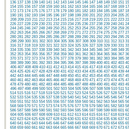
136
137
138
139
140
141
142
143
144
145
146
147
148
149
150
151
1
154
155
156
157
158
159
160
161
162
163
164
165
166
167
168
169
1
172
173
174
175
176
177
178
179
180
181
182
183
184
185
186
187
1
190
191
192
193
194
195
196
197
198
199
200
201
202
203
204
205
2
208
209
210
211
212
213
214
215
216
217
218
219
220
221
222
223
2
226
227
228
229
230
231
232
233
234
235
236
237
238
239
240
241
2
244
245
246
247
248
249
250
251
252
253
254
255
256
257
258
259
2
262
263
264
265
266
267
268
269
270
271
272
273
274
275
276
277
2
280
281
282
283
284
285
286
287
288
289
290
291
292
293
294
295
2
298
299
300
301
302
303
304
305
306
307
308
309
310
311
312
313
3
316
317
318
319
320
321
322
323
324
325
326
327
328
329
330
331
3
334
335
336
337
338
339
340
341
342
343
344
345
346
347
348
349
3
352
353
354
355
356
357
358
359
360
361
362
363
364
365
366
367
3
370
371
372
373
374
375
376
377
378
379
380
381
382
383
384
385
3
388
389
390
391
392
393
394
395
396
397
398
399
400
401
402
403
4
406
407
408
409
410
411
412
413
414
415
416
417
418
419
420
421
4
424
425
426
427
428
429
430
431
432
433
434
435
436
437
438
439
4
442
443
444
445
446
447
448
449
450
451
452
453
454
455
456
457
4
460
461
462
463
464
465
466
467
468
469
470
471
472
473
474
475
4
478
479
480
481
482
483
484
485
486
487
488
489
490
491
492
493
4
496
497
498
499
500
501
502
503
504
505
506
507
508
509
510
511
5
514
515
516
517
518
519
520
521
522
523
524
525
526
527
528
529
5
532
533
534
535
536
537
538
539
540
541
542
543
544
545
546
547
5
550
551
552
553
554
555
556
557
558
559
560
561
562
563
564
565
5
568
569
570
571
572
573
574
575
576
577
578
579
580
581
582
583
5
586
587
588
589
590
591
592
593
594
595
596
597
598
599
600
601
6
604
605
606
607
608
609
610
611
612
613
614
615
616
617
618
619
6
622
623
624
625
626
627
628
629
630
631
632
633
634
635
636
637
6
640
641
642
643
644
645
646
647
648
649
650
651
652
653
654
655
6
658
659
660
661
662
663
664
665
666
667
668
669
670
671
672
673
6