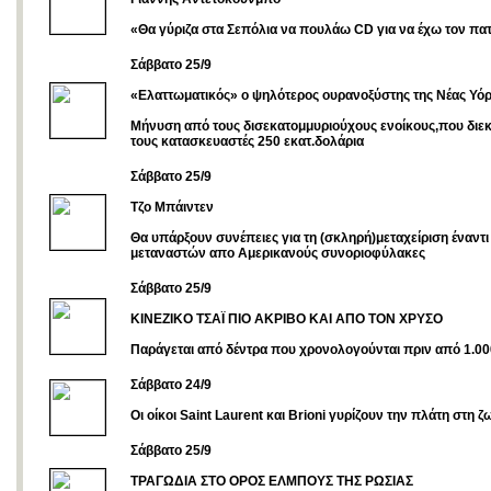
«Θα γύριζα στα Σεπόλια να πουλάω CD για να έχω τον πα
Σάββατο 25/9
«Ελαττωματικός» ο ψηλότερος ουρανοξύστης της Νέας Υό
Μήνυση από τους δισεκατομμυριούχους ενοίκους,που διε
τους κατασκευαστές 250 εκατ.δολάρια
Σάββατο 25/9
Τζο Μπάιντεν
Θα υπάρξουν συνέπειες για τη (σκληρή)μεταχείριση έναντι
μεταναστών απο Αμερικανούς συνοριοφύλακες
Σάββατο 25/9
KINEZIKO TΣΑΪ ΠΙΟ ΑΚΡΙΒΟ ΚΑΙ ΑΠΟ ΤΟΝ ΧΡΥΣΟ
Παράγεται από δέντρα που χρονολογούνται πριν από 1.00
Σάββατο 24/9
Οι οίκοι Saint Laurent και Brioni γυρίζουν την πλάτη στη 
Σάββατο 25/9
ΤΡΑΓΩΔΙΑ ΣΤΟ ΟΡΟΣ ΕΛΜΠΟΥΣ ΤΗΣ ΡΩΣΙΑΣ