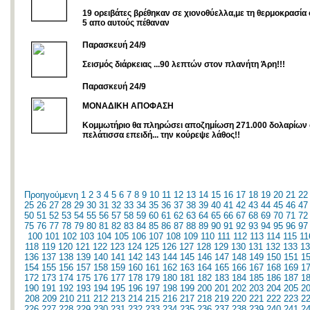
19 ορειβάτες βρέθηκαν σε χιονοθύελλα,με τη θερμοκρασία 
5 απο αυτούς πέθαναν
Παρασκευή 24/9
Σεισμός διάρκειας ...90 λεπτών στον πλανήτη Άρη!!!
Παρασκευή 24/9
ΜΟΝΑΔΙΚΗ ΑΠΟΦΑΣΗ
Κομμωτήριο θα πληρώσει αποζημίωση 271.000 δολαρίων
πελάτισσα επειδή... την κούρεψε λάθος!!
Προηγούμενη
1
2
3
4
5
6
7
8
9
10
11
12
13
14
15
16
17
18
19
20
21
22
25
26
27
28
29
30
31
32
33
34
35
36
37
38
39
40
41
42
43
44
45
46
47
50
51
52
53
54
55
56
57
58
59
60
61
62
63
64
65
66
67
68
69
70
71
72
75
76
77
78
79
80
81
82
83
84
85
86
87
88
89
90
91
92
93
94
95
96
97
100
101
102
103
104
105
106
107
108
109
110
111
112
113
114
115
11
118
119
120
121
122
123
124
125
126
127
128
129
130
131
132
133
13
136
137
138
139
140
141
142
143
144
145
146
147
148
149
150
151
1
154
155
156
157
158
159
160
161
162
163
164
165
166
167
168
169
1
172
173
174
175
176
177
178
179
180
181
182
183
184
185
186
187
1
190
191
192
193
194
195
196
197
198
199
200
201
202
203
204
205
2
208
209
210
211
212
213
214
215
216
217
218
219
220
221
222
223
2
226
227
228
229
230
231
232
233
234
235
236
237
238
239
240
241
2