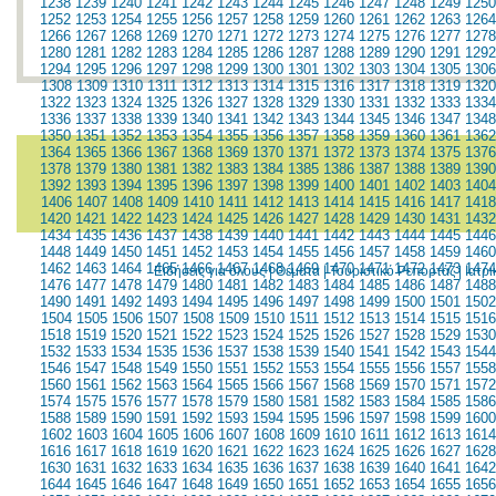
1238
1239
1240
1241
1242
1243
1244
1245
1246
1247
1248
1249
1250
1252
1253
1254
1255
1256
1257
1258
1259
1260
1261
1262
1263
1264
1266
1267
1268
1269
1270
1271
1272
1273
1274
1275
1276
1277
1278
1280
1281
1282
1283
1284
1285
1286
1287
1288
1289
1290
1291
1292
1294
1295
1296
1297
1298
1299
1300
1301
1302
1303
1304
1305
1306
1308
1309
1310
1311
1312
1313
1314
1315
1316
1317
1318
1319
1320
1322
1323
1324
1325
1326
1327
1328
1329
1330
1331
1332
1333
1334
1336
1337
1338
1339
1340
1341
1342
1343
1344
1345
1346
1347
1348
1350
1351
1352
1353
1354
1355
1356
1357
1358
1359
1360
1361
1362
1364
1365
1366
1367
1368
1369
1370
1371
1372
1373
1374
1375
1376
1378
1379
1380
1381
1382
1383
1384
1385
1386
1387
1388
1389
1390
1392
1393
1394
1395
1396
1397
1398
1399
1400
1401
1402
1403
1404
1406
1407
1408
1409
1410
1411
1412
1413
1414
1415
1416
1417
1418
1420
1421
1422
1423
1424
1425
1426
1427
1428
1429
1430
1431
1432
1434
1435
1436
1437
1438
1439
1440
1441
1442
1443
1444
1445
1446
1448
1449
1450
1451
1452
1453
1454
1455
1456
1457
1458
1459
1460
1462
1463
1464
1465
1466
1467
1468
1469
1470
1471
1472
1473
1474
Ειδήσεις για όλους
|
Θέματα
|
Τουριστικό Ρεπορτάζ
|
Ιατρ
1476
1477
1478
1479
1480
1481
1482
1483
1484
1485
1486
1487
1488
1490
1491
1492
1493
1494
1495
1496
1497
1498
1499
1500
1501
1502
1504
1505
1506
1507
1508
1509
1510
1511
1512
1513
1514
1515
1516
1518
1519
1520
1521
1522
1523
1524
1525
1526
1527
1528
1529
1530
1532
1533
1534
1535
1536
1537
1538
1539
1540
1541
1542
1543
1544
1546
1547
1548
1549
1550
1551
1552
1553
1554
1555
1556
1557
1558
1560
1561
1562
1563
1564
1565
1566
1567
1568
1569
1570
1571
1572
1574
1575
1576
1577
1578
1579
1580
1581
1582
1583
1584
1585
1586
1588
1589
1590
1591
1592
1593
1594
1595
1596
1597
1598
1599
1600
1602
1603
1604
1605
1606
1607
1608
1609
1610
1611
1612
1613
1614
1616
1617
1618
1619
1620
1621
1622
1623
1624
1625
1626
1627
1628
1630
1631
1632
1633
1634
1635
1636
1637
1638
1639
1640
1641
1642
1644
1645
1646
1647
1648
1649
1650
1651
1652
1653
1654
1655
1656