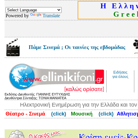
Η Ε λ λ η ν
G r e e k
Powered by
Translate
Πάμε Σινεμά ; Οι ταινίες της εβδομάδας
Ειδήσεις
για όλους
Εκδότης-Διευθυντής: ΓΙΑΝΝΗΣ ΕΥΤΥΧΙΔΗΣ
Διευθύντρια Σύνταξης: ΤΟΝΙΑ ΜΑΝΙΑΤΕΑ
Ηλεκτρονική Ενημέρωση για την Ελλάδα και το
Θέατρο - Σινεμά
(click)
Μουσική
(click)
Αθλητι