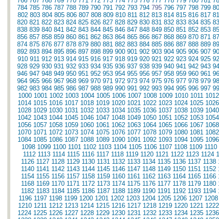
766
767
768
769
770
771
772
773
774
775
776
777
778
779
780
781
7
784
785
786
787
788
789
790
791
792
793
794
795
796
797
798
799
8
802
803
804
805
806
807
808
809
810
811
812
813
814
815
816
817
8
820
821
822
823
824
825
826
827
828
829
830
831
832
833
834
835
8
838
839
840
841
842
843
844
845
846
847
848
849
850
851
852
853
8
856
857
858
859
860
861
862
863
864
865
866
867
868
869
870
871
8
874
875
876
877
878
879
880
881
882
883
884
885
886
887
888
889
8
892
893
894
895
896
897
898
899
900
901
902
903
904
905
906
907
9
910
911
912
913
914
915
916
917
918
919
920
921
922
923
924
925
9
928
929
930
931
932
933
934
935
936
937
938
939
940
941
942
943
9
946
947
948
949
950
951
952
953
954
955
956
957
958
959
960
961
9
964
965
966
967
968
969
970
971
972
973
974
975
976
977
978
979
9
982
983
984
985
986
987
988
989
990
991
992
993
994
995
996
997
9
1000
1001
1002
1003
1004
1005
1006
1007
1008
1009
1010
1011
1012
1014
1015
1016
1017
1018
1019
1020
1021
1022
1023
1024
1025
1026
1028
1029
1030
1031
1032
1033
1034
1035
1036
1037
1038
1039
1040
1042
1043
1044
1045
1046
1047
1048
1049
1050
1051
1052
1053
1054
1056
1057
1058
1059
1060
1061
1062
1063
1064
1065
1066
1067
1068
1070
1071
1072
1073
1074
1075
1076
1077
1078
1079
1080
1081
1082
1084
1085
1086
1087
1088
1089
1090
1091
1092
1093
1094
1095
1096
1098
1099
1100
1101
1102
1103
1104
1105
1106
1107
1108
1109
1110
1112
1113
1114
1115
1116
1117
1118
1119
1120
1121
1122
1123
1124
1126
1127
1128
1129
1130
1131
1132
1133
1134
1135
1136
1137
1138
1140
1141
1142
1143
1144
1145
1146
1147
1148
1149
1150
1151
1152
1154
1155
1156
1157
1158
1159
1160
1161
1162
1163
1164
1165
1166
1168
1169
1170
1171
1172
1173
1174
1175
1176
1177
1178
1179
1180
1182
1183
1184
1185
1186
1187
1188
1189
1190
1191
1192
1193
1194
1196
1197
1198
1199
1200
1201
1202
1203
1204
1205
1206
1207
1208
1210
1211
1212
1213
1214
1215
1216
1217
1218
1219
1220
1221
1222
1224
1225
1226
1227
1228
1229
1230
1231
1232
1233
1234
1235
1236