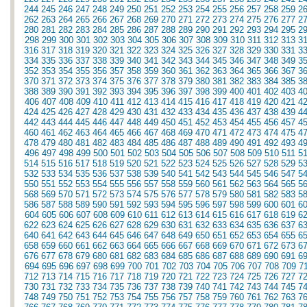
244
245
246
247
248
249
250
251
252
253
254
255
256
257
258
259
2
262
263
264
265
266
267
268
269
270
271
272
273
274
275
276
277
2
280
281
282
283
284
285
286
287
288
289
290
291
292
293
294
295
2
298
299
300
301
302
303
304
305
306
307
308
309
310
311
312
313
3
316
317
318
319
320
321
322
323
324
325
326
327
328
329
330
331
3
334
335
336
337
338
339
340
341
342
343
344
345
346
347
348
349
3
352
353
354
355
356
357
358
359
360
361
362
363
364
365
366
367
3
370
371
372
373
374
375
376
377
378
379
380
381
382
383
384
385
3
388
389
390
391
392
393
394
395
396
397
398
399
400
401
402
403
4
406
407
408
409
410
411
412
413
414
415
416
417
418
419
420
421
4
424
425
426
427
428
429
430
431
432
433
434
435
436
437
438
439
4
442
443
444
445
446
447
448
449
450
451
452
453
454
455
456
457
4
460
461
462
463
464
465
466
467
468
469
470
471
472
473
474
475
4
478
479
480
481
482
483
484
485
486
487
488
489
490
491
492
493
4
496
497
498
499
500
501
502
503
504
505
506
507
508
509
510
511
5
514
515
516
517
518
519
520
521
522
523
524
525
526
527
528
529
5
532
533
534
535
536
537
538
539
540
541
542
543
544
545
546
547
5
550
551
552
553
554
555
556
557
558
559
560
561
562
563
564
565
5
568
569
570
571
572
573
574
575
576
577
578
579
580
581
582
583
5
586
587
588
589
590
591
592
593
594
595
596
597
598
599
600
601
6
604
605
606
607
608
609
610
611
612
613
614
615
616
617
618
619
6
622
623
624
625
626
627
628
629
630
631
632
633
634
635
636
637
6
640
641
642
643
644
645
646
647
648
649
650
651
652
653
654
655
6
658
659
660
661
662
663
664
665
666
667
668
669
670
671
672
673
6
676
677
678
679
680
681
682
683
684
685
686
687
688
689
690
691
6
694
695
696
697
698
699
700
701
702
703
704
705
706
707
708
709
7
712
713
714
715
716
717
718
719
720
721
722
723
724
725
726
727
7
730
731
732
733
734
735
736
737
738
739
740
741
742
743
744
745
7
748
749
750
751
752
753
754
755
756
757
758
759
760
761
762
763
7