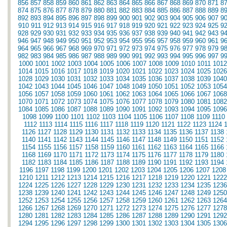
856
857
858
859
860
861
862
863
864
865
866
867
868
869
870
871
8
874
875
876
877
878
879
880
881
882
883
884
885
886
887
888
889
8
892
893
894
895
896
897
898
899
900
901
902
903
904
905
906
907
9
910
911
912
913
914
915
916
917
918
919
920
921
922
923
924
925
9
928
929
930
931
932
933
934
935
936
937
938
939
940
941
942
943
9
946
947
948
949
950
951
952
953
954
955
956
957
958
959
960
961
9
964
965
966
967
968
969
970
971
972
973
974
975
976
977
978
979
9
982
983
984
985
986
987
988
989
990
991
992
993
994
995
996
997
9
1000
1001
1002
1003
1004
1005
1006
1007
1008
1009
1010
1011
1012
1014
1015
1016
1017
1018
1019
1020
1021
1022
1023
1024
1025
1026
1028
1029
1030
1031
1032
1033
1034
1035
1036
1037
1038
1039
1040
1042
1043
1044
1045
1046
1047
1048
1049
1050
1051
1052
1053
1054
1056
1057
1058
1059
1060
1061
1062
1063
1064
1065
1066
1067
1068
1070
1071
1072
1073
1074
1075
1076
1077
1078
1079
1080
1081
1082
1084
1085
1086
1087
1088
1089
1090
1091
1092
1093
1094
1095
1096
1098
1099
1100
1101
1102
1103
1104
1105
1106
1107
1108
1109
1110
1112
1113
1114
1115
1116
1117
1118
1119
1120
1121
1122
1123
1124
1126
1127
1128
1129
1130
1131
1132
1133
1134
1135
1136
1137
1138
1140
1141
1142
1143
1144
1145
1146
1147
1148
1149
1150
1151
1152
1154
1155
1156
1157
1158
1159
1160
1161
1162
1163
1164
1165
1166
1168
1169
1170
1171
1172
1173
1174
1175
1176
1177
1178
1179
1180
1182
1183
1184
1185
1186
1187
1188
1189
1190
1191
1192
1193
1194
1196
1197
1198
1199
1200
1201
1202
1203
1204
1205
1206
1207
1208
1210
1211
1212
1213
1214
1215
1216
1217
1218
1219
1220
1221
1222
1224
1225
1226
1227
1228
1229
1230
1231
1232
1233
1234
1235
1236
1238
1239
1240
1241
1242
1243
1244
1245
1246
1247
1248
1249
1250
1252
1253
1254
1255
1256
1257
1258
1259
1260
1261
1262
1263
1264
1266
1267
1268
1269
1270
1271
1272
1273
1274
1275
1276
1277
1278
1280
1281
1282
1283
1284
1285
1286
1287
1288
1289
1290
1291
1292
1294
1295
1296
1297
1298
1299
1300
1301
1302
1303
1304
1305
1306