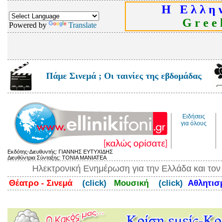
Η Ε λ λ η ν
G r e e k
Powered by
Translate
Πάμε Σινεμά ; Οι ταινίες της εβδομάδας
Ειδήσεις
για όλους
Εκδότης-Διευθυντής: ΓΙΑΝΝΗΣ ΕΥΤΥΧΙΔΗΣ
Διευθύντρια Σύνταξης: ΤΟΝΙΑ ΜΑΝΙΑΤΕΑ
Ηλεκτρονική Ενημέρωση για την Ελλάδα και το
Θέατρο - Σινεμά
(click)
Μουσική
(click)
Αθλητι