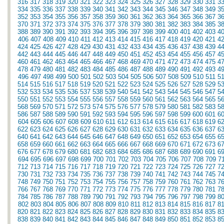
316
317
318
319
320
321
322
323
324
325
326
327
328
329
330
331
3
334
335
336
337
338
339
340
341
342
343
344
345
346
347
348
349
3
352
353
354
355
356
357
358
359
360
361
362
363
364
365
366
367
3
370
371
372
373
374
375
376
377
378
379
380
381
382
383
384
385
3
388
389
390
391
392
393
394
395
396
397
398
399
400
401
402
403
4
406
407
408
409
410
411
412
413
414
415
416
417
418
419
420
421
4
424
425
426
427
428
429
430
431
432
433
434
435
436
437
438
439
4
442
443
444
445
446
447
448
449
450
451
452
453
454
455
456
457
4
460
461
462
463
464
465
466
467
468
469
470
471
472
473
474
475
4
478
479
480
481
482
483
484
485
486
487
488
489
490
491
492
493
4
496
497
498
499
500
501
502
503
504
505
506
507
508
509
510
511
5
514
515
516
517
518
519
520
521
522
523
524
525
526
527
528
529
5
532
533
534
535
536
537
538
539
540
541
542
543
544
545
546
547
5
550
551
552
553
554
555
556
557
558
559
560
561
562
563
564
565
5
568
569
570
571
572
573
574
575
576
577
578
579
580
581
582
583
5
586
587
588
589
590
591
592
593
594
595
596
597
598
599
600
601
6
604
605
606
607
608
609
610
611
612
613
614
615
616
617
618
619
6
622
623
624
625
626
627
628
629
630
631
632
633
634
635
636
637
6
640
641
642
643
644
645
646
647
648
649
650
651
652
653
654
655
6
658
659
660
661
662
663
664
665
666
667
668
669
670
671
672
673
6
676
677
678
679
680
681
682
683
684
685
686
687
688
689
690
691
6
694
695
696
697
698
699
700
701
702
703
704
705
706
707
708
709
7
712
713
714
715
716
717
718
719
720
721
722
723
724
725
726
727
7
730
731
732
733
734
735
736
737
738
739
740
741
742
743
744
745
7
748
749
750
751
752
753
754
755
756
757
758
759
760
761
762
763
7
766
767
768
769
770
771
772
773
774
775
776
777
778
779
780
781
7
784
785
786
787
788
789
790
791
792
793
794
795
796
797
798
799
8
802
803
804
805
806
807
808
809
810
811
812
813
814
815
816
817
8
820
821
822
823
824
825
826
827
828
829
830
831
832
833
834
835
8
838
839
840
841
842
843
844
845
846
847
848
849
850
851
852
853
8