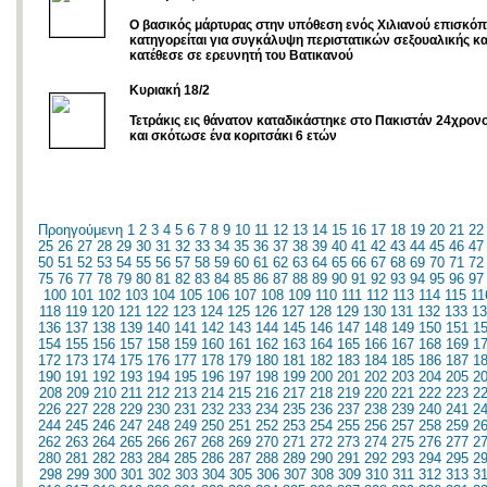
Ο βασικός μάρτυρας στην υπόθεση ενός Χιλιανού επισκό
κατηγορείται για συγκάλυψη περιστατικών σεξουαλικής κ
κατέθεσε σε ερευνητή του Βατικανού
Κυριακή 18/2
Τετράκις εις θάνατον καταδικάστηκε στο Πακιστάν 24χρον
και σκότωσε ένα κοριτσάκι 6 ετών
Προηγούμενη
1
2
3
4
5
6
7
8
9
10
11
12
13
14
15
16
17
18
19
20
21
22
25
26
27
28
29
30
31
32
33
34
35
36
37
38
39
40
41
42
43
44
45
46
47
50
51
52
53
54
55
56
57
58
59
60
61
62
63
64
65
66
67
68
69
70
71
72
75
76
77
78
79
80
81
82
83
84
85
86
87
88
89
90
91
92
93
94
95
96
97
100
101
102
103
104
105
106
107
108
109
110
111
112
113
114
115
11
118
119
120
121
122
123
124
125
126
127
128
129
130
131
132
133
13
136
137
138
139
140
141
142
143
144
145
146
147
148
149
150
151
1
154
155
156
157
158
159
160
161
162
163
164
165
166
167
168
169
1
172
173
174
175
176
177
178
179
180
181
182
183
184
185
186
187
1
190
191
192
193
194
195
196
197
198
199
200
201
202
203
204
205
2
208
209
210
211
212
213
214
215
216
217
218
219
220
221
222
223
2
226
227
228
229
230
231
232
233
234
235
236
237
238
239
240
241
2
244
245
246
247
248
249
250
251
252
253
254
255
256
257
258
259
2
262
263
264
265
266
267
268
269
270
271
272
273
274
275
276
277
2
280
281
282
283
284
285
286
287
288
289
290
291
292
293
294
295
2
298
299
300
301
302
303
304
305
306
307
308
309
310
311
312
313
3