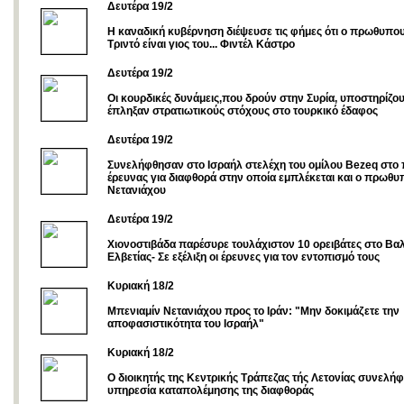
Δευτέρα 19/2
Η καναδική κυβέρνηση διέψευσε τις φήμες ότι ο πρωθυπο
Τριντό είναι γιος του... Φιντέλ Κάστρο
Δευτέρα 19/2
Οι κουρδικές δυνάμεις,που δρούν στην Συρία, υποστηρίζου
έπληξαν στρατιωτικούς στόχους στο τουρκικό έδαφος
Δευτέρα 19/2
Συνελήφθησαν στο Ισραήλ στελέχη του ομίλου Bezeq στο π
έρευνας για διαφθορά στην οποία εμπλέκεται και ο πρωθ
Νετανιάχου
Δευτέρα 19/2
Χιονοστιβάδα παρέσυρε τουλάχιστον 10 ορειβάτες στο Βαλ
Ελβετίας- Σε εξέλιξη οι έρευνες για τον εντοπισμό τους
Κυριακή 18/2
Μπενιαμίν Νετανιάχου προς το Ιράν: "Μην δοκιμάζετε την
αποφασιστικότητα του Ισραήλ"
Κυριακή 18/2
Ο διοικητής της Κεντρικής Τράπεζας τής Λετονίας συνελή
υπηρεσία καταπολέμησης της διαφθοράς