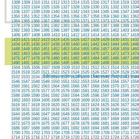
1308
1309
1310
1311
1312
1313
1314
1315
1316
1317
1318
1319
1320
1322
1323
1324
1325
1326
1327
1328
1329
1330
1331
1332
1333
1334
1336
1337
1338
1339
1340
1341
1342
1343
1344
1345
1346
1347
1348
1350
1351
1352
1353
1354
1355
1356
1357
1358
1359
1360
1361
1362
1364
1365
1366
1367
1368
1369
1370
1371
1372
1373
1374
1375
1376
1378
1379
1380
1381
1382
1383
1384
1385
1386
1387
1388
1389
1390
1392
1393
1394
1395
1396
1397
1398
1399
1400
1401
1402
1403
1404
1406
1407
1408
1409
1410
1411
1412
1413
1414
1415
1416
1417
1418
1420
1421
1422
1423
1424
1425
1426
1427
1428
1429
1430
1431
1432
1434
1435
1436
1437
1438
1439
1440
1441
1442
1443
1444
1445
1446
1448
1449
1450
1451
1452
1453
1454
1455
1456
1457
1458
1459
1460
1462
1463
1464
1465
1466
1467
1468
1469
1470
1471
1472
1473
1474
1476
1477
1478
1479
1480
1481
1482
1483
1484
1485
1486
1487
1488
1490
1491
1492
1493
1494
1495
1496
1497
1498
1499
1500
1501
1502
1504
1505
1506
1507
1508
1509
1510
1511
1512
1513
1514
1515
1516
1518
1519
1520
1521
1522
1523
1524
1525
1526
1527
1528
1529
1530
Ειδήσεις για όλους
|
Θέματα
|
Τουριστικό Ρεπορτάζ
|
Ιατρ
1532
1533
1534
1535
1536
1537
1538
1539
1540
1541
1542
1543
1544
1546
1547
1548
1549
1550
1551
1552
1553
1554
1555
1556
1557
1558
1560
1561
1562
1563
1564
1565
1566
1567
1568
1569
1570
1571
1572
1574
1575
1576
1577
1578
1579
1580
1581
1582
1583
1584
1585
1586
1588
1589
1590
1591
1592
1593
1594
1595
1596
1597
1598
1599
1600
1602
1603
1604
1605
1606
1607
1608
1609
1610
1611
1612
1613
1614
1616
1617
1618
1619
1620
1621
1622
1623
1624
1625
1626
1627
1628
1630
1631
1632
1633
1634
1635
1636
1637
1638
1639
1640
1641
1642
1644
1645
1646
1647
1648
1649
1650
1651
1652
1653
1654
1655
1656
1658
1659
1660
1661
1662
1663
1664
1665
1666
1667
1668
1669
1670
1672
1673
1674
1675
1676
1677
1678
1679
1680
1681
1682
1683
1684
1686
1687
1688
1689
1690
1691
1692
1693
1694
1695
1696
1697
1698
1700
1701
1702
1703
1704
1705
1706
1707
1708
1709
1710
1711
1712
1714
1715
1716
1717
1718
1719
1720
1721
1722
1723
1724
1725
1726