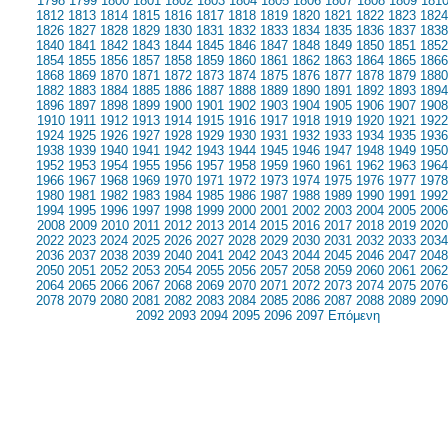
1798
1799
1800
1801
1802
1803
1804
1805
1806
1807
1808
1809
181
1812
1813
1814
1815
1816
1817
1818
1819
1820
1821
1822
1823
1824
1826
1827
1828
1829
1830
1831
1832
1833
1834
1835
1836
1837
1838
1840
1841
1842
1843
1844
1845
1846
1847
1848
1849
1850
1851
1852
1854
1855
1856
1857
1858
1859
1860
1861
1862
1863
1864
1865
1866
1868
1869
1870
1871
1872
1873
1874
1875
1876
1877
1878
1879
1880
1882
1883
1884
1885
1886
1887
1888
1889
1890
1891
1892
1893
1894
1896
1897
1898
1899
1900
1901
1902
1903
1904
1905
1906
1907
1908
1910
1911
1912
1913
1914
1915
1916
1917
1918
1919
1920
1921
1922
1924
1925
1926
1927
1928
1929
1930
1931
1932
1933
1934
1935
1936
1938
1939
1940
1941
1942
1943
1944
1945
1946
1947
1948
1949
1950
1952
1953
1954
1955
1956
1957
1958
1959
1960
1961
1962
1963
1964
1966
1967
1968
1969
1970
1971
1972
1973
1974
1975
1976
1977
1978
1980
1981
1982
1983
1984
1985
1986
1987
1988
1989
1990
1991
1992
1994
1995
1996
1997
1998
1999
2000
2001
2002
2003
2004
2005
2006
2008
2009
2010
2011
2012
2013
2014
2015
2016
2017
2018
2019
2020
2022
2023
2024
2025
2026
2027
2028
2029
2030
2031
2032
2033
2034
2036
2037
2038
2039
2040
2041
2042
2043
2044
2045
2046
2047
2048
2050
2051
2052
2053
2054
2055
2056
2057
2058
2059
2060
2061
2062
2064
2065
2066
2067
2068
2069
2070
2071
2072
2073
2074
2075
2076
2078
2079
2080
2081
2082
2083
2084
2085
2086
2087
2088
2089
2090
2092
2093
2094
2095
2096
2097
Επόμενη