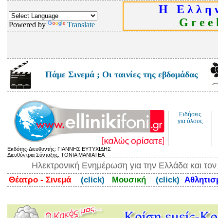
Η Ε λ λ η ν
G r e e k
Powered by
Translate
Πάμε Σινεμά ; Οι ταινίες της εβδομάδας
Ειδήσεις
για όλους
Εκδότης-Διευθυντής: ΓΙΑΝΝΗΣ ΕΥΤΥΧΙΔΗΣ
Διευθύντρια Σύνταξης: ΤΟΝΙΑ ΜΑΝΙΑΤΕΑ
Ηλεκτρονική Ενημέρωση για την Ελλάδα και το
Θέατρο - Σινεμά
(click)
Μουσική
(click)
Αθλητι