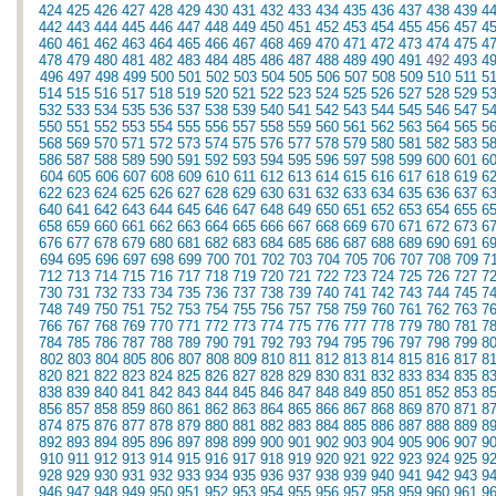
424
425
426
427
428
429
430
431
432
433
434
435
436
437
438
439
4
442
443
444
445
446
447
448
449
450
451
452
453
454
455
456
457
4
460
461
462
463
464
465
466
467
468
469
470
471
472
473
474
475
4
478
479
480
481
482
483
484
485
486
487
488
489
490
491
492
493
4
496
497
498
499
500
501
502
503
504
505
506
507
508
509
510
511
5
514
515
516
517
518
519
520
521
522
523
524
525
526
527
528
529
5
532
533
534
535
536
537
538
539
540
541
542
543
544
545
546
547
5
550
551
552
553
554
555
556
557
558
559
560
561
562
563
564
565
5
568
569
570
571
572
573
574
575
576
577
578
579
580
581
582
583
5
586
587
588
589
590
591
592
593
594
595
596
597
598
599
600
601
6
604
605
606
607
608
609
610
611
612
613
614
615
616
617
618
619
6
622
623
624
625
626
627
628
629
630
631
632
633
634
635
636
637
6
640
641
642
643
644
645
646
647
648
649
650
651
652
653
654
655
6
658
659
660
661
662
663
664
665
666
667
668
669
670
671
672
673
6
676
677
678
679
680
681
682
683
684
685
686
687
688
689
690
691
6
694
695
696
697
698
699
700
701
702
703
704
705
706
707
708
709
7
712
713
714
715
716
717
718
719
720
721
722
723
724
725
726
727
7
730
731
732
733
734
735
736
737
738
739
740
741
742
743
744
745
7
748
749
750
751
752
753
754
755
756
757
758
759
760
761
762
763
7
766
767
768
769
770
771
772
773
774
775
776
777
778
779
780
781
7
784
785
786
787
788
789
790
791
792
793
794
795
796
797
798
799
8
802
803
804
805
806
807
808
809
810
811
812
813
814
815
816
817
8
820
821
822
823
824
825
826
827
828
829
830
831
832
833
834
835
8
838
839
840
841
842
843
844
845
846
847
848
849
850
851
852
853
8
856
857
858
859
860
861
862
863
864
865
866
867
868
869
870
871
8
874
875
876
877
878
879
880
881
882
883
884
885
886
887
888
889
8
892
893
894
895
896
897
898
899
900
901
902
903
904
905
906
907
9
910
911
912
913
914
915
916
917
918
919
920
921
922
923
924
925
9
928
929
930
931
932
933
934
935
936
937
938
939
940
941
942
943
9
946
947
948
949
950
951
952
953
954
955
956
957
958
959
960
961
9