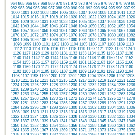
964
965
966
967
968
969
970
971
972
973
974
975
976
977
978
979
9
982
983
984
985
986
987
988
989
990
991
992
993
994
995
996
997
9
1000
1001
1002
1003
1004
1005
1006
1007
1008
1009
1010
1011
1012
1014
1015
1016
1017
1018
1019
1020
1021
1022
1023
1024
1025
1026
1028
1029
1030
1031
1032
1033
1034
1035
1036
1037
1038
1039
1040
1042
1043
1044
1045
1046
1047
1048
1049
1050
1051
1052
1053
1054
1056
1057
1058
1059
1060
1061
1062
1063
1064
1065
1066
1067
1068
1070
1071
1072
1073
1074
1075
1076
1077
1078
1079
1080
1081
1082
1084
1085
1086
1087
1088
1089
1090
1091
1092
1093
1094
1095
1096
1098
1099
1100
1101
1102
1103
1104
1105
1106
1107
1108
1109
1110
1112
1113
1114
1115
1116
1117
1118
1119
1120
1121
1122
1123
1124
1126
1127
1128
1129
1130
1131
1132
1133
1134
1135
1136
1137
1138
1140
1141
1142
1143
1144
1145
1146
1147
1148
1149
1150
1151
1152
1154
1155
1156
1157
1158
1159
1160
1161
1162
1163
1164
1165
1166
1168
1169
1170
1171
1172
1173
1174
1175
1176
1177
1178
1179
1180
1182
1183
1184
1185
1186
1187
1188
1189
1190
1191
1192
1193
1194
1196
1197
1198
1199
1200
1201
1202
1203
1204
1205
1206
1207
1208
1210
1211
1212
1213
1214
1215
1216
1217
1218
1219
1220
1221
1222
1224
1225
1226
1227
1228
1229
1230
1231
1232
1233
1234
1235
1236
1238
1239
1240
1241
1242
1243
1244
1245
1246
1247
1248
1249
1250
1252
1253
1254
1255
1256
1257
1258
1259
1260
1261
1262
1263
1264
1266
1267
1268
1269
1270
1271
1272
1273
1274
1275
1276
1277
1278
1280
1281
1282
1283
1284
1285
1286
1287
1288
1289
1290
1291
1292
1294
1295
1296
1297
1298
1299
1300
1301
1302
1303
1304
1305
1306
1308
1309
1310
1311
1312
1313
1314
1315
1316
1317
1318
1319
1320
1322
1323
1324
1325
1326
1327
1328
1329
1330
1331
1332
1333
1334
1336
1337
1338
1339
1340
1341
1342
1343
1344
1345
1346
1347
1348
1350
1351
1352
1353
1354
1355
1356
1357
1358
1359
1360
1361
1362
1364
1365
1366
1367
1368
1369
1370
1371
1372
1373
1374
1375
1376
1378
1379
1380
1381
1382
1383
1384
1385
1386
1387
1388
1389
1390