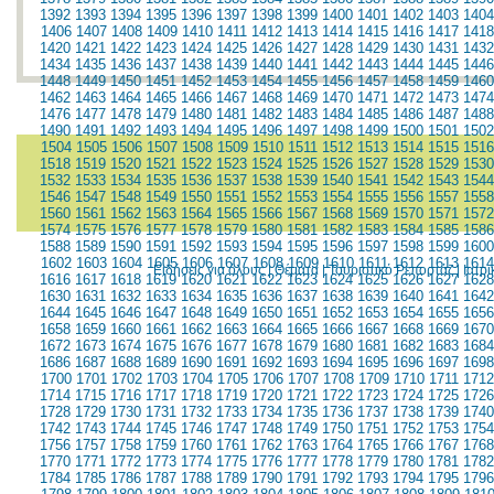
1392
1393
1394
1395
1396
1397
1398
1399
1400
1401
1402
1403
1404
1406
1407
1408
1409
1410
1411
1412
1413
1414
1415
1416
1417
1418
1420
1421
1422
1423
1424
1425
1426
1427
1428
1429
1430
1431
1432
1434
1435
1436
1437
1438
1439
1440
1441
1442
1443
1444
1445
1446
1448
1449
1450
1451
1452
1453
1454
1455
1456
1457
1458
1459
1460
1462
1463
1464
1465
1466
1467
1468
1469
1470
1471
1472
1473
1474
1476
1477
1478
1479
1480
1481
1482
1483
1484
1485
1486
1487
1488
1490
1491
1492
1493
1494
1495
1496
1497
1498
1499
1500
1501
1502
1504
1505
1506
1507
1508
1509
1510
1511
1512
1513
1514
1515
1516
1518
1519
1520
1521
1522
1523
1524
1525
1526
1527
1528
1529
1530
1532
1533
1534
1535
1536
1537
1538
1539
1540
1541
1542
1543
1544
1546
1547
1548
1549
1550
1551
1552
1553
1554
1555
1556
1557
1558
1560
1561
1562
1563
1564
1565
1566
1567
1568
1569
1570
1571
1572
1574
1575
1576
1577
1578
1579
1580
1581
1582
1583
1584
1585
1586
1588
1589
1590
1591
1592
1593
1594
1595
1596
1597
1598
1599
1600
1602
1603
1604
1605
1606
1607
1608
1609
1610
1611
1612
1613
1614
Ειδήσεις για όλους
|
Θέματα
|
Τουριστικό Ρεπορτάζ
|
Ιατρ
1616
1617
1618
1619
1620
1621
1622
1623
1624
1625
1626
1627
1628
1630
1631
1632
1633
1634
1635
1636
1637
1638
1639
1640
1641
1642
1644
1645
1646
1647
1648
1649
1650
1651
1652
1653
1654
1655
1656
1658
1659
1660
1661
1662
1663
1664
1665
1666
1667
1668
1669
1670
1672
1673
1674
1675
1676
1677
1678
1679
1680
1681
1682
1683
1684
1686
1687
1688
1689
1690
1691
1692
1693
1694
1695
1696
1697
1698
1700
1701
1702
1703
1704
1705
1706
1707
1708
1709
1710
1711
1712
1714
1715
1716
1717
1718
1719
1720
1721
1722
1723
1724
1725
1726
1728
1729
1730
1731
1732
1733
1734
1735
1736
1737
1738
1739
1740
1742
1743
1744
1745
1746
1747
1748
1749
1750
1751
1752
1753
1754
1756
1757
1758
1759
1760
1761
1762
1763
1764
1765
1766
1767
1768
1770
1771
1772
1773
1774
1775
1776
1777
1778
1779
1780
1781
1782
1784
1785
1786
1787
1788
1789
1790
1791
1792
1793
1794
1795
1796