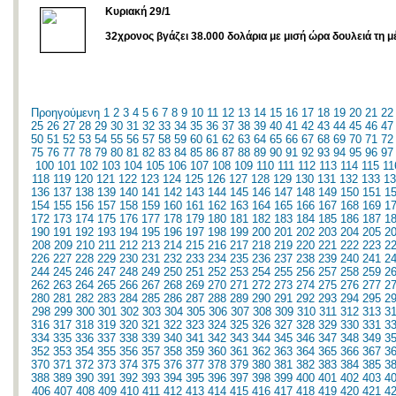
Κυριακή 29/1
32χρονος βγάζει 38.000 δολάρια με μισή ώρα δουλειά τη μ
Προηγούμενη
1
2
3
4
5
6
7
8
9
10
11
12
13
14
15
16
17
18
19
20
21
22
25
26
27
28
29
30
31
32
33
34
35
36
37
38
39
40
41
42
43
44
45
46
47
50
51
52
53
54
55
56
57
58
59
60
61
62
63
64
65
66
67
68
69
70
71
72
75
76
77
78
79
80
81
82
83
84
85
86
87
88
89
90
91
92
93
94
95
96
97
100
101
102
103
104
105
106
107
108
109
110
111
112
113
114
115
11
118
119
120
121
122
123
124
125
126
127
128
129
130
131
132
133
13
136
137
138
139
140
141
142
143
144
145
146
147
148
149
150
151
1
154
155
156
157
158
159
160
161
162
163
164
165
166
167
168
169
1
172
173
174
175
176
177
178
179
180
181
182
183
184
185
186
187
1
190
191
192
193
194
195
196
197
198
199
200
201
202
203
204
205
2
208
209
210
211
212
213
214
215
216
217
218
219
220
221
222
223
2
226
227
228
229
230
231
232
233
234
235
236
237
238
239
240
241
2
244
245
246
247
248
249
250
251
252
253
254
255
256
257
258
259
2
262
263
264
265
266
267
268
269
270
271
272
273
274
275
276
277
2
280
281
282
283
284
285
286
287
288
289
290
291
292
293
294
295
2
298
299
300
301
302
303
304
305
306
307
308
309
310
311
312
313
3
316
317
318
319
320
321
322
323
324
325
326
327
328
329
330
331
3
334
335
336
337
338
339
340
341
342
343
344
345
346
347
348
349
3
352
353
354
355
356
357
358
359
360
361
362
363
364
365
366
367
3
370
371
372
373
374
375
376
377
378
379
380
381
382
383
384
385
3
388
389
390
391
392
393
394
395
396
397
398
399
400
401
402
403
4
406
407
408
409
410
411
412
413
414
415
416
417
418
419
420
421
4