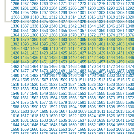
1266
1267
1268
1269
1270
1271
1272
1273
1274
1275
1276
1277
1278
1280
1281
1282
1283
1284
1285
1286
1287
1288
1289
1290
1291
1292
1294
1295
1296
1297
1298
1299
1300
1301
1302
1303
1304
1305
1306
1308
1309
1310
1311
1312
1313
1314
1315
1316
1317
1318
1319
1320
1322
1323
1324
1325
1326
1327
1328
1329
1330
1331
1332
1333
1334
1336
1337
1338
1339
1340
1341
1342
1343
1344
1345
1346
1347
1348
1350
1351
1352
1353
1354
1355
1356
1357
1358
1359
1360
1361
1362
1364
1365
1366
1367
1368
1369
1370
1371
1372
1373
1374
1375
1376
1378
1379
1380
1381
1382
1383
1384
1385
1386
1387
1388
1389
1390
1392
1393
1394
1395
1396
1397
1398
1399
1400
1401
1402
1403
1404
1406
1407
1408
1409
1410
1411
1412
1413
1414
1415
1416
1417
1418
1420
1421
1422
1423
1424
1425
1426
1427
1428
1429
1430
1431
1432
1434
1435
1436
1437
1438
1439
1440
1441
1442
1443
1444
1445
1446
1448
1449
1450
1451
1452
1453
1454
1455
1456
1457
1458
1459
1460
1462
1463
1464
1465
1466
1467
1468
1469
1470
1471
1472
1473
1474
1476
1477
1478
1479
1480
1481
1482
1483
1484
1485
1486
1487
1488
Ειδήσεις για όλους
|
Θέματα
|
Τουριστικό Ρεπορτάζ
|
Ιατρ
1490
1491
1492
1493
1494
1495
1496
1497
1498
1499
1500
1501
1502
1504
1505
1506
1507
1508
1509
1510
1511
1512
1513
1514
1515
1516
1518
1519
1520
1521
1522
1523
1524
1525
1526
1527
1528
1529
1530
1532
1533
1534
1535
1536
1537
1538
1539
1540
1541
1542
1543
1544
1546
1547
1548
1549
1550
1551
1552
1553
1554
1555
1556
1557
1558
1560
1561
1562
1563
1564
1565
1566
1567
1568
1569
1570
1571
1572
1574
1575
1576
1577
1578
1579
1580
1581
1582
1583
1584
1585
1586
1588
1589
1590
1591
1592
1593
1594
1595
1596
1597
1598
1599
1600
1602
1603
1604
1605
1606
1607
1608
1609
1610
1611
1612
1613
1614
1616
1617
1618
1619
1620
1621
1622
1623
1624
1625
1626
1627
1628
1630
1631
1632
1633
1634
1635
1636
1637
1638
1639
1640
1641
1642
1644
1645
1646
1647
1648
1649
1650
1651
1652
1653
1654
1655
1656
1658
1659
1660
1661
1662
1663
1664
1665
1666
1667
1668
1669
1670
1672
1673
1674
1675
1676
1677
1678
1679
1680
1681
1682
1683
1684