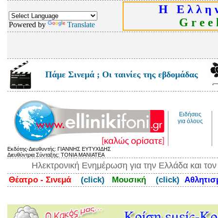
Η Ε λ λ η ν
G r e e k
Powered by
Translate
Πάμε Σινεμά ; Οι ταινίες της εβδομάδας
Ειδήσεις
για όλους
Εκδότης-Διευθυντής: ΓΙΑΝΝΗΣ ΕΥΤΥΧΙΔΗΣ
Διευθύντρια Σύνταξης: ΤΟΝΙΑ ΜΑΝΙΑΤΕΑ
Ηλεκτρονική Ενημέρωση για την Ελλάδα και το
Θέατρο - Σινεμά
(click)
Μουσική
(click)
Αθλητι