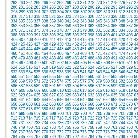
262
263
264
265
266
267
268
269
270
271
272
273
274
275
276
277
2
280
281
282
283
284
285
286
287
288
289
290
291
292
293
294
295
2
298
299
300
301
302
303
304
305
306
307
308
309
310
311
312
313
3
316
317
318
319
320
321
322
323
324
325
326
327
328
329
330
331
3
334
335
336
337
338
339
340
341
342
343
344
345
346
347
348
349
3
352
353
354
355
356
357
358
359
360
361
362
363
364
365
366
367
3
370
371
372
373
374
375
376
377
378
379
380
381
382
383
384
385
3
388
389
390
391
392
393
394
395
396
397
398
399
400
401
402
403
4
406
407
408
409
410
411
412
413
414
415
416
417
418
419
420
421
4
424
425
426
427
428
429
430
431
432
433
434
435
436
437
438
439
4
442
443
444
445
446
447
448
449
450
451
452
453
454
455
456
457
4
460
461
462
463
464
465
466
467
468
469
470
471
472
473
474
475
4
478
479
480
481
482
483
484
485
486
487
488
489
490
491
492
493
4
496
497
498
499
500
501
502
503
504
505
506
507
508
509
510
511
5
514
515
516
517
518
519
520
521
522
523
524
525
526
527
528
529
5
532
533
534
535
536
537
538
539
540
541
542
543
544
545
546
547
5
550
551
552
553
554
555
556
557
558
559
560
561
562
563
564
565
5
568
569
570
571
572
573
574
575
576
577
578
579
580
581
582
583
5
586
587
588
589
590
591
592
593
594
595
596
597
598
599
600
601
6
604
605
606
607
608
609
610
611
612
613
614
615
616
617
618
619
6
622
623
624
625
626
627
628
629
630
631
632
633
634
635
636
637
6
640
641
642
643
644
645
646
647
648
649
650
651
652
653
654
655
6
658
659
660
661
662
663
664
665
666
667
668
669
670
671
672
673
6
676
677
678
679
680
681
682
683
684
685
686
687
688
689
690
691
6
694
695
696
697
698
699
700
701
702
703
704
705
706
707
708
709
7
712
713
714
715
716
717
718
719
720
721
722
723
724
725
726
727
7
730
731
732
733
734
735
736
737
738
739
740
741
742
743
744
745
7
748
749
750
751
752
753
754
755
756
757
758
759
760
761
762
763
7
766
767
768
769
770
771
772
773
774
775
776
777
778
779
780
781
7
784
785
786
787
788
789
790
791
792
793
794
795
796
797
798
799
8