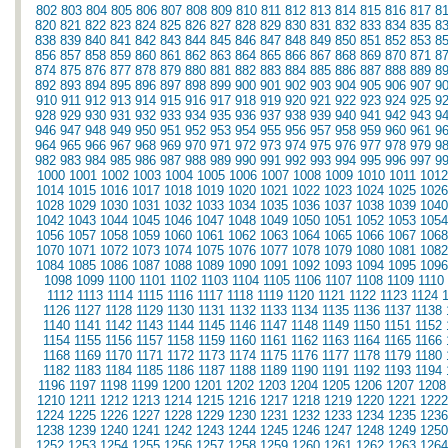
802
803
804
805
806
807
808
809
810
811
812
813
814
815
816
817
8
820
821
822
823
824
825
826
827
828
829
830
831
832
833
834
835
8
838
839
840
841
842
843
844
845
846
847
848
849
850
851
852
853
8
856
857
858
859
860
861
862
863
864
865
866
867
868
869
870
871
8
874
875
876
877
878
879
880
881
882
883
884
885
886
887
888
889
8
892
893
894
895
896
897
898
899
900
901
902
903
904
905
906
907
9
910
911
912
913
914
915
916
917
918
919
920
921
922
923
924
925
9
928
929
930
931
932
933
934
935
936
937
938
939
940
941
942
943
9
946
947
948
949
950
951
952
953
954
955
956
957
958
959
960
961
9
964
965
966
967
968
969
970
971
972
973
974
975
976
977
978
979
9
982
983
984
985
986
987
988
989
990
991
992
993
994
995
996
997
9
1000
1001
1002
1003
1004
1005
1006
1007
1008
1009
1010
1011
1012
1014
1015
1016
1017
1018
1019
1020
1021
1022
1023
1024
1025
1026
1028
1029
1030
1031
1032
1033
1034
1035
1036
1037
1038
1039
1040
1042
1043
1044
1045
1046
1047
1048
1049
1050
1051
1052
1053
1054
1056
1057
1058
1059
1060
1061
1062
1063
1064
1065
1066
1067
1068
1070
1071
1072
1073
1074
1075
1076
1077
1078
1079
1080
1081
1082
1084
1085
1086
1087
1088
1089
1090
1091
1092
1093
1094
1095
1096
1098
1099
1100
1101
1102
1103
1104
1105
1106
1107
1108
1109
1110
1112
1113
1114
1115
1116
1117
1118
1119
1120
1121
1122
1123
1124
1126
1127
1128
1129
1130
1131
1132
1133
1134
1135
1136
1137
1138
1140
1141
1142
1143
1144
1145
1146
1147
1148
1149
1150
1151
1152
1154
1155
1156
1157
1158
1159
1160
1161
1162
1163
1164
1165
1166
1168
1169
1170
1171
1172
1173
1174
1175
1176
1177
1178
1179
1180
1182
1183
1184
1185
1186
1187
1188
1189
1190
1191
1192
1193
1194
1196
1197
1198
1199
1200
1201
1202
1203
1204
1205
1206
1207
1208
1210
1211
1212
1213
1214
1215
1216
1217
1218
1219
1220
1221
1222
1224
1225
1226
1227
1228
1229
1230
1231
1232
1233
1234
1235
1236
1238
1239
1240
1241
1242
1243
1244
1245
1246
1247
1248
1249
1250
1252
1253
1254
1255
1256
1257
1258
1259
1260
1261
1262
1263
1264