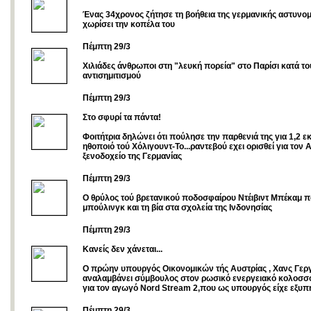
Ένας 34χρονος ζήτησε τη βοήθεια της γερμανικής αστυνομία
χωρίσει την κοπέλα του
Πέμπτη 29/3
Χιλιάδες άνθρωποι στη "λευκή πορεία" στο Παρίσι κατά το
αντισημιτισμού
Πέμπτη 29/3
Στο σφυρί τα πάντα!
Φοιτήτρια δηλώνει ότι πούλησε την παρθενιά της για 1,2 εκ
ηθοποιό τού Χόλιγουντ-Το...ραντεβού εχει ορισθεί για τον 
ξενοδοχείο της Γερμανίας
Πέμπτη 29/3
Ο θρύλος τού βρετανικού ποδοσφαίρου Ντέιβιντ Μπέκαμ π
μπούλινγκ και τη βία στα σχολεία της Ινδονησίας
Πέμπτη 29/3
Κανείς δεν χάνεται...
Ο πρώην υπουργός Οικονομικών τής Αυστρίας , Χανς Γεργ
αναλαμβάνει σύμβουλος στον ρωσικό ενεργειακό κολοσ
για τον αγωγό Nord Stream 2,που ως υπουργός είχε εξυπη
Πέμπτη 29/3