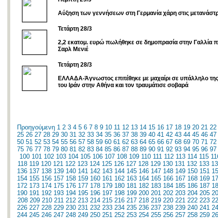
Αύξηση των γεννήσεων στη Γερμανία χάρη στις μετανάστρ
Τετάρτη 28/3
2,2 εκατομ. ευρώ πωλήθηκε σε δημοπρασία στην Γαλλία π
Σαρλ Μενιέ
Τετάρτη 28/3
ΕΛΛΑΔΑ-Άγνωστος επιτέθηκε με μαχαίρι σε υπάλληλο της
του Ιράν στην Αθήνα και τον τραυμάτισε σοβαρά
Προηγούμενη
1
2
3
4
5
6
7
8
9
10
11
12
13
14
15
16
17
18
19
20
21
22
25
26
27
28
29
30
31
32
33
34
35
36
37
38
39
40
41
42
43
44
45
46
47
50
51
52
53
54
55
56
57
58
59
60
61
62
63
64
65
66
67
68
69
70
71
72
75
76
77
78
79
80
81
82
83
84
85
86
87
88
89
90
91
92
93
94
95
96
97
100
101
102
103
104
105
106
107
108
109
110
111
112
113
114
115
11
118
119
120
121
122
123
124
125
126
127
128
129
130
131
132
133
13
136
137
138
139
140
141
142
143
144
145
146
147
148
149
150
151
1
154
155
156
157
158
159
160
161
162
163
164
165
166
167
168
169
1
172
173
174
175
176
177
178
179
180
181
182
183
184
185
186
187
1
190
191
192
193
194
195
196
197
198
199
200
201
202
203
204
205
2
208
209
210
211
212
213
214
215
216
217
218
219
220
221
222
223
2
226
227
228
229
230
231
232
233
234
235
236
237
238
239
240
241
2
244
245
246
247
248
249
250
251
252
253
254
255
256
257
258
259
2