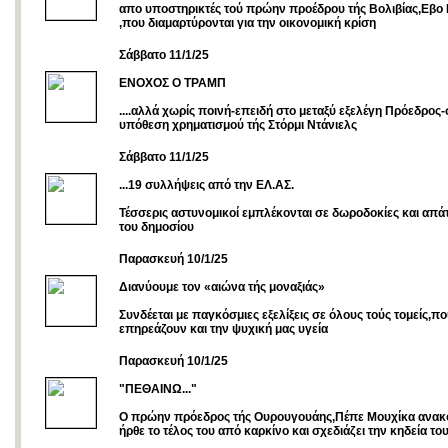
απο υποστηρικτές τού πρώην προέδρου τής Βολιβίας,Εβο
,που διαμαρτύρονται για την οικονομική κρίση
Σάββατο 11/1/25
ΕΝΟΧΟΣ Ο ΤΡΑΜΠ
....αλλά χωρίς ποινή-επειδή στο μεταξύ εξελέγη Πρόεδρος
υπόθεση χρηματισμού τής Στόρμι Ντάνιελς
Σάββατο 11/1/25
...19 συλλήψεις από την ΕΛ.ΑΣ.
Τέσσερις αστυνομικοί εμπλέκονται σε δωροδοκίες και απά
του δημοσίου
Παρασκευή 10/1/25
Διανύουμε τον «αιώνα τής μοναξιάς»
Συνδέεται με παγκόσμιες εξελίξεις σε όλους τούς τομείς,π
επηρεάζουν και την ψυχική μας υγεία
Παρασκευή 10/1/25
"ΠΕΘΑΙΝΩ..."
Ο πρώην πρόεδρος τής Ουρουγουάης,Πέπε Μουχίκα ανακο
ήρθε το τέλος του από καρκίνο και σχεδιάζει την κηδεία το