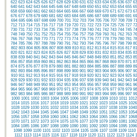
622
623
624
625
626
627
628
629
630
631
632
633
634
635
636
637
6
640
641
642
643
644
645
646
647
648
649
650
651
652
653
654
655
6
658
659
660
661
662
663
664
665
666
667
668
669
670
671
672
673
6
676
677
678
679
680
681
682
683
684
685
686
687
688
689
690
691
6
694
695
696
697
698
699
700
701
702
703
704
705
706
707
708
709
7
712
713
714
715
716
717
718
719
720
721
722
723
724
725
726
727
7
730
731
732
733
734
735
736
737
738
739
740
741
742
743
744
745
7
748
749
750
751
752
753
754
755
756
757
758
759
760
761
762
763
7
766
767
768
769
770
771
772
773
774
775
776
777
778
779
780
781
7
784
785
786
787
788
789
790
791
792
793
794
795
796
797
798
799
8
802
803
804
805
806
807
808
809
810
811
812
813
814
815
816
817
8
820
821
822
823
824
825
826
827
828
829
830
831
832
833
834
835
8
838
839
840
841
842
843
844
845
846
847
848
849
850
851
852
853
8
856
857
858
859
860
861
862
863
864
865
866
867
868
869
870
871
8
874
875
876
877
878
879
880
881
882
883
884
885
886
887
888
889
8
892
893
894
895
896
897
898
899
900
901
902
903
904
905
906
907
9
910
911
912
913
914
915
916
917
918
919
920
921
922
923
924
925
9
928
929
930
931
932
933
934
935
936
937
938
939
940
941
942
943
9
946
947
948
949
950
951
952
953
954
955
956
957
958
959
960
961
9
964
965
966
967
968
969
970
971
972
973
974
975
976
977
978
979
9
982
983
984
985
986
987
988
989
990
991
992
993
994
995
996
997
9
1000
1001
1002
1003
1004
1005
1006
1007
1008
1009
1010
1011
1012
1014
1015
1016
1017
1018
1019
1020
1021
1022
1023
1024
1025
1026
1028
1029
1030
1031
1032
1033
1034
1035
1036
1037
1038
1039
1040
1042
1043
1044
1045
1046
1047
1048
1049
1050
1051
1052
1053
1054
1056
1057
1058
1059
1060
1061
1062
1063
1064
1065
1066
1067
1068
1070
1071
1072
1073
1074
1075
1076
1077
1078
1079
1080
1081
1082
1084
1085
1086
1087
1088
1089
1090
1091
1092
1093
1094
1095
1096
1098
1099
1100
1101
1102
1103
1104
1105
1106
1107
1108
1109
1110
1112
1113
1114
1115
1116
1117
1118
1119
1120
1121
1122
1123
1124