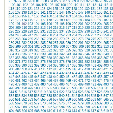
75
76
77
78
79
80
81
82
83
84
85
86
87
88
89
90
91
92
93
94
95
96
97
100
101
102
103
104
105
106
107
108
109
110
111
112
113
114
115
11
118
119
120
121
122
123
124
125
126
127
128
129
130
131
132
133
13
136
137
138
139
140
141
142
143
144
145
146
147
148
149
150
151
1
154
155
156
157
158
159
160
161
162
163
164
165
166
167
168
169
1
172
173
174
175
176
177
178
179
180
181
182
183
184
185
186
187
1
190
191
192
193
194
195
196
197
198
199
200
201
202
203
204
205
2
208
209
210
211
212
213
214
215
216
217
218
219
220
221
222
223
2
226
227
228
229
230
231
232
233
234
235
236
237
238
239
240
241
2
244
245
246
247
248
249
250
251
252
253
254
255
256
257
258
259
2
262
263
264
265
266
267
268
269
270
271
272
273
274
275
276
277
2
280
281
282
283
284
285
286
287
288
289
290
291
292
293
294
295
2
298
299
300
301
302
303
304
305
306
307
308
309
310
311
312
313
3
316
317
318
319
320
321
322
323
324
325
326
327
328
329
330
331
3
334
335
336
337
338
339
340
341
342
343
344
345
346
347
348
349
3
352
353
354
355
356
357
358
359
360
361
362
363
364
365
366
367
3
370
371
372
373
374
375
376
377
378
379
380
381
382
383
384
385
3
388
389
390
391
392
393
394
395
396
397
398
399
400
401
402
403
4
406
407
408
409
410
411
412
413
414
415
416
417
418
419
420
421
4
424
425
426
427
428
429
430
431
432
433
434
435
436
437
438
439
4
442
443
444
445
446
447
448
449
450
451
452
453
454
455
456
457
4
460
461
462
463
464
465
466
467
468
469
470
471
472
473
474
475
4
478
479
480
481
482
483
484
485
486
487
488
489
490
491
492
493
4
496
497
498
499
500
501
502
503
504
505
506
507
508
509
510
511
5
514
515
516
517
518
519
520
521
522
523
524
525
526
527
528
529
5
532
533
534
535
536
537
538
539
540
541
542
543
544
545
546
547
5
550
551
552
553
554
555
556
557
558
559
560
561
562
563
564
565
5
568
569
570
571
572
573
574
575
576
577
578
579
580
581
582
583
5
586
587
588
589
590
591
592
593
594
595
596
597
598
599
600
601
6
604
605
606
607
608
609
610
611
612
613
614
615
616
617
618
619
6