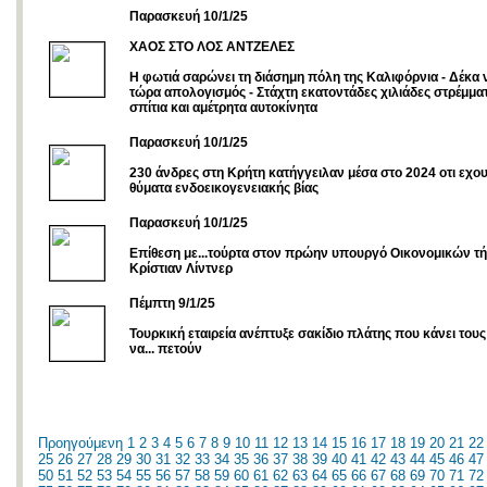
Παρασκευή 10/1/25
ΧΑΟΣ ΣΤΟ ΛΟΣ ΑΝΤΖΕΛΕΣ
Η φωτιά σαρώνει τη διάσημη πόλη της Καλιφόρνια - Δέκα ν
τώρα απολογισμός - Στάχτη εκατοντάδες χιλιάδες στρέμμα
σπίτια και αμέτρητα αυτοκίνητα
Παρασκευή 10/1/25
230 άνδρες στη Κρήτη κατήγγειλαν μέσα στο 2024 οτι εχο
θύματα ενδοεικογενειακής βίας
Παρασκευή 10/1/25
Eπίθεση με...τούρτα στον πρώην υπουργό Οικονομικών τή
Κρίστιαν Λίντνερ
Πέμπτη 9/1/25
Τουρκική εταιρεία ανέπτυξε σακίδιο πλάτης που κάνει τους
να... πετούν
Προηγούμενη
1
2
3
4
5
6
7
8
9
10
11
12
13
14
15
16
17
18
19
20
21
22
25
26
27
28
29
30
31
32
33
34
35
36
37
38
39
40
41
42
43
44
45
46
47
50
51
52
53
54
55
56
57
58
59
60
61
62
63
64
65
66
67
68
69
70
71
72