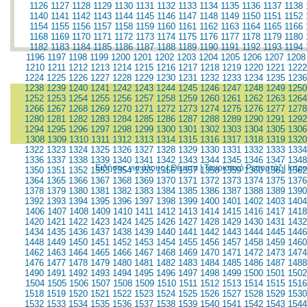
1126
1127
1128
1129
1130
1131
1132
1133
1134
1135
1136
1137
1138
1140
1141
1142
1143
1144
1145
1146
1147
1148
1149
1150
1151
1152
1154
1155
1156
1157
1158
1159
1160
1161
1162
1163
1164
1165
1166
1168
1169
1170
1171
1172
1173
1174
1175
1176
1177
1178
1179
1180
1182
1183
1184
1185
1186
1187
1188
1189
1190
1191
1192
1193
1194
1196
1197
1198
1199
1200
1201
1202
1203
1204
1205
1206
1207
1208
1210
1211
1212
1213
1214
1215
1216
1217
1218
1219
1220
1221
1222
1224
1225
1226
1227
1228
1229
1230
1231
1232
1233
1234
1235
1236
1238
1239
1240
1241
1242
1243
1244
1245
1246
1247
1248
1249
1250
1252
1253
1254
1255
1256
1257
1258
1259
1260
1261
1262
1263
1264
1266
1267
1268
1269
1270
1271
1272
1273
1274
1275
1276
1277
1278
1280
1281
1282
1283
1284
1285
1286
1287
1288
1289
1290
1291
1292
1294
1295
1296
1297
1298
1299
1300
1301
1302
1303
1304
1305
1306
1308
1309
1310
1311
1312
1313
1314
1315
1316
1317
1318
1319
1320
1322
1323
1324
1325
1326
1327
1328
1329
1330
1331
1332
1333
1334
1336
1337
1338
1339
1340
1341
1342
1343
1344
1345
1346
1347
1348
Ειδήσεις για όλους
|
Θέματα
|
Τουριστικό Ρεπορτάζ
|
Ιατρ
1350
1351
1352
1353
1354
1355
1356
1357
1358
1359
1360
1361
1362
1364
1365
1366
1367
1368
1369
1370
1371
1372
1373
1374
1375
1376
1378
1379
1380
1381
1382
1383
1384
1385
1386
1387
1388
1389
1390
1392
1393
1394
1395
1396
1397
1398
1399
1400
1401
1402
1403
1404
1406
1407
1408
1409
1410
1411
1412
1413
1414
1415
1416
1417
1418
1420
1421
1422
1423
1424
1425
1426
1427
1428
1429
1430
1431
1432
1434
1435
1436
1437
1438
1439
1440
1441
1442
1443
1444
1445
1446
1448
1449
1450
1451
1452
1453
1454
1455
1456
1457
1458
1459
1460
1462
1463
1464
1465
1466
1467
1468
1469
1470
1471
1472
1473
1474
1476
1477
1478
1479
1480
1481
1482
1483
1484
1485
1486
1487
1488
1490
1491
1492
1493
1494
1495
1496
1497
1498
1499
1500
1501
1502
1504
1505
1506
1507
1508
1509
1510
1511
1512
1513
1514
1515
1516
1518
1519
1520
1521
1522
1523
1524
1525
1526
1527
1528
1529
1530
1532
1533
1534
1535
1536
1537
1538
1539
1540
1541
1542
1543
1544