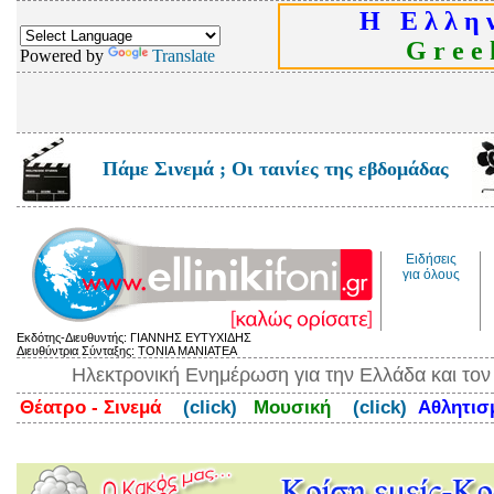
Η Ε λ λ η ν
G r e e k
Powered by
Translate
Πάμε Σινεμά ; Οι ταινίες της εβδομάδας
Ειδήσεις
για όλους
Εκδότης-Διευθυντής: ΓΙΑΝΝΗΣ ΕΥΤΥΧΙΔΗΣ
Διευθύντρια Σύνταξης: ΤΟΝΙΑ ΜΑΝΙΑΤΕΑ
Ηλεκτρονική Ενημέρωση για την Ελλάδα και το
Θέατρο - Σινεμά
(click)
Μουσική
(click)
Αθλητι